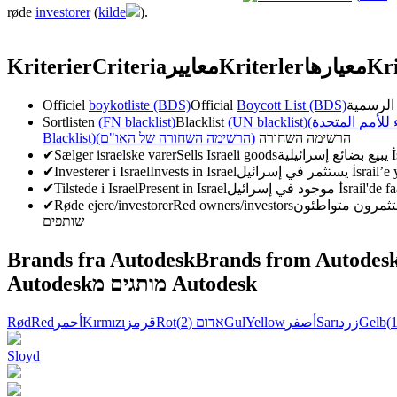
røde
investorer
(
kilde
).
Kriterier
Criteria
معايير
Kriterler
معیارها
Kri
Officiel
boykotliste (BDS)
Official
Boycott List (BDS)
Sortlisten
(FN blacklist)
Blacklist
(UN blacklist)
( للأمم المتحدة
Blacklist)
(הרשימה השחורה של האו"ם)
הרשימה השחורה
✔
Sælger israelske varer
Sells Israeli goods
يبيع بضائع إسرائيلية
İ
✔
Investerer i Israel
Invests in Israel
يستثمر في إسرائيل
İsrail’e
✔
Tilstede i Israel
Present in Israel
موجود في إسرائيل
İsrail'de f
✔
Røde ejere/investorer
Red owners/investors
שותפים
Brands fra Autodesk
Brands from Autodes
Autodesk
מותגים מ Autodesk
Rød
Red
أحمر
Kırmızı
قرمز
Rot
(2)
אדום
Gul
Yellow
أصفر
Sarı
زرد
Gelb
Sloyd