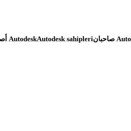
أصحاب Autodesk
Autodesk sahipleri
صاحبان A