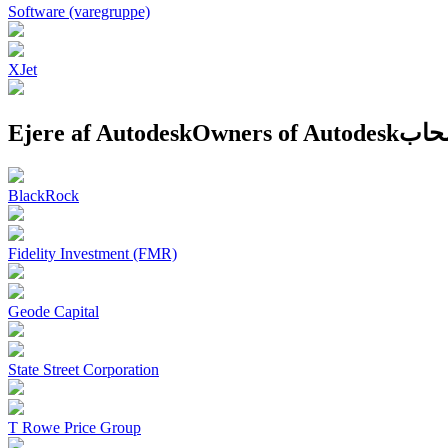
Software (varegruppe)
XJet
Ejere af Autodesk
Owners of Autodesk
BlackRock
Fidelity Investment (FMR)
Geode Capital
State Street Corporation
T Rowe Price Group