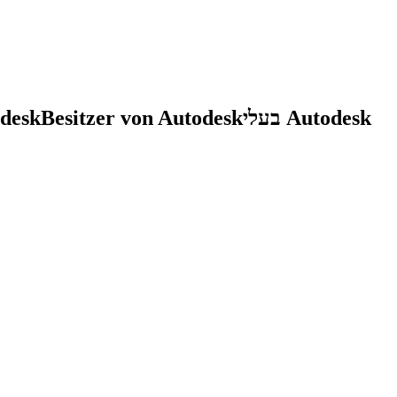
utodesk
Besitzer von Autodesk
בעלי Autodesk