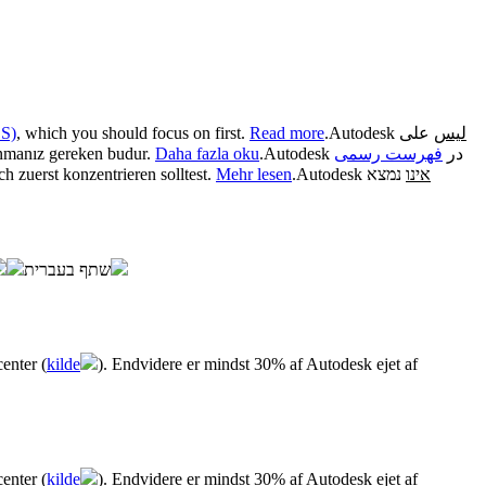
DS)
, which you should focus on first.
Read more
.
Autodesk
على
ليس
nmanız gereken budur.
Daha fazla oku
.
فهرست رسمی
Autodesk در
ich zuerst konzentrieren solltest.
Mehr lesen
.
Autodesk
נמצא
אינו
שתף בעברית
nter (
kilde
). Endvidere er mindst 30% af Autodesk ejet af
nter (
kilde
). Endvidere er mindst 30% af Autodesk ejet af