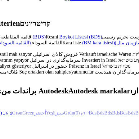
terien
קריטריונים
قائمة المقاطعة الرسمية
(BDS)
Resmi
Boykot Listesi (BDS)
القائمة السوداء)
القائمة السوداء
Kara liste
(BM kara listesi)
(زمان ملل
srail malı satıyor
فروش کالای اسرائیلی
Verkauft israelische Waren
יות
 yatırım yapıyor
سرمایه‌گذاری در اسرائیل
Investiert in Israel
ע בישראל
aaliyet gösteriyor
حضور در اسرائیل
Präsenz in Israel
נוכחות בישראל
مُلّاك/مستثمرون متواطئون
Suç ortakları olan sahipler/yatırımcılar
k
براندات من Autodesk
Autodesk markaları
(1)
צהוב
Grøn
Green
أخضر
Yeşil
سبز
Grün
(0)
ירוק
Bds
Bds
Bds
Bds
Bds
Bds
B