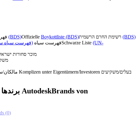
فهرست تحریم رسمی
(BDS)
Offizielle
Boykottliste (BDS)
רשימת החרם הרשמית
(BDS)
فهرست سیاه سا)
فهرست سیاه
Schwarze Liste
(UN-
מוכר סחורות ישראל
משקי
مالکان/سرمایه‌گذاران همدست
Komplizen unter Eigentümern/Investoren
בעלים/משקיעים
برندها از Autodesk
Brands von
ds
(0)