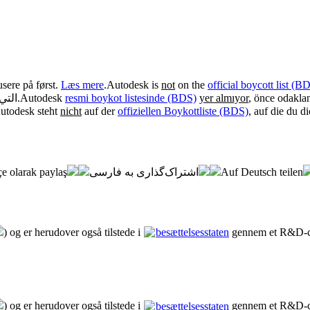
sere på først.
Læs mere
.
Autodesk is
not
on the
official boycott list (B
التي.
.
Autodesk
resmi boykot listesinde (BDS)
yer almıyor
, önce odakla
utodesk steht
nicht
auf der
offiziellen Boykottliste (BDS)
, auf die du d
e olarak paylaş
اشتراک‌گذاری به فارسی
Auf Deutsch teilen
) og er herudover også tilstede i
besættelsesstaten
gennem et R&D-ce
) og er herudover også tilstede i
besættelsesstaten
gennem et R&D-ce