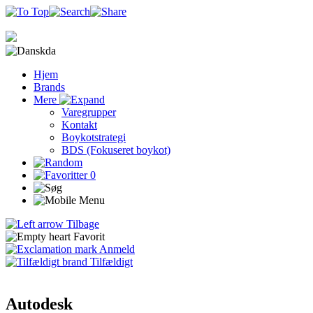
da
Hjem
Brands
Mere
Varegrupper
Kontakt
Boykotstrategi
BDS (Fokuseret boykot)
0
Tilbage
Favorit
Anmeld
Tilfældigt
Autodesk