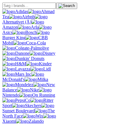
Adidas
Ahmad
Tea
Airbnb
Alternativet (Å)
Amazon
Arla
Asics
Bosch
Burger King
CBB
Mobil
Coca-Cola
Colgate-Palmolive
Danone
Disney
Dunkin' Donuts
H&M
Kinder
Lavazza
Lidl
Mars Inc
McDonald's
Milka
Mondelez
New
Balance
Nike
Nintendo
On Running
PepsiCo
Ritter
Sport
Skechers
Sunset Boulevard
The
North Face
Wix
Xiaomi
Zalando