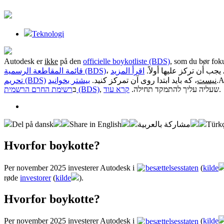
Teknologi
Autodesk er
ikke
på den
officielle boykotliste (BDS)
, som du bør foku
،  يجب أن تركز عليها أولاً
اقرأ المزيد
قائمة المقاطعة الرسمية (BDS)
تحریم (BDS)
بیشتر بخوانید
، که باید ابتدا روی آن تمرکز کنید.
نیست
.
A
ב
רשימת החרם הרשמית (BDS)
קרא עוד
, שעליה עליך להתמקד תחילה.
.
Del på dansk
Share in English
مشاركة بالعربية
Türkç
Hvorfor boykotte?
Per november 2025 investerer Autodesk i
besættelsesstaten
(
kilde
røde
investorer
(
kilde
).
Hvorfor boykotte?
Per november 2025 investerer Autodesk i
besættelsesstaten
(
kilde