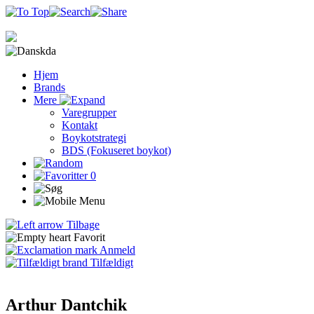
da
Hjem
Brands
Mere
Varegrupper
Kontakt
Boykotstrategi
BDS (Fokuseret boykot)
0
Tilbage
Favorit
Anmeld
Tilfældigt
Arthur Dantchik