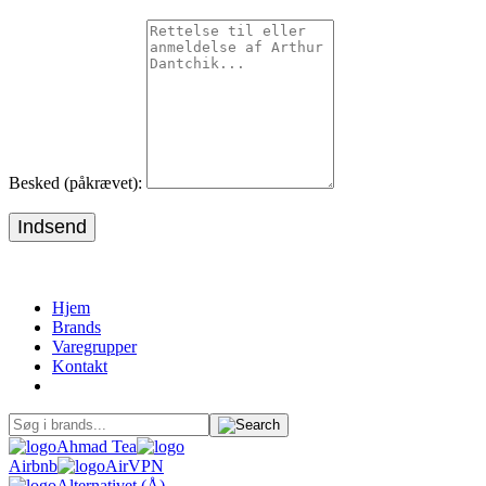
Besked (påkrævet):
Indsend
Hjem
Brands
Varegrupper
Kontakt
Ahmad Tea
Airbnb
AirVPN
Alternativet (Å)