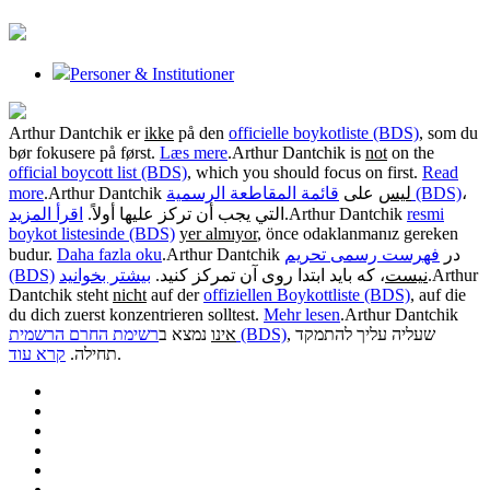
Personer & Institutioner
Arthur Dantchik er
ikke
på den
officielle boykotliste (BDS)
, som du
bør fokusere på først.
Læs mere
.
Arthur Dantchik is
not
on the
official boycott list (BDS)
, which you should focus on first.
Read
more
.
Arthur Dantchik
على
ليس
قائمة المقاطعة الرسمية (BDS)
،
اقرأ المزيد
التي يجب أن تركز عليها أولاً.
.
Arthur Dantchik
resmi
boykot listesinde (BDS)
yer almıyor
, önce odaklanmanız gereken
budur.
Daha fazla oku
.
فهرست رسمی تحریم
Arthur Dantchik در
(BDS)
بیشتر بخوانید
، که باید ابتدا روی آن تمرکز کنید.
نیست
.
Arthur
Dantchik steht
nicht
auf der
offiziellen Boykottliste (BDS)
, auf die
du dich zuerst konzentrieren solltest.
Mehr lesen
.
Arthur Dantchik
, שעליה עליך להתמקד
רשימת החרם הרשמית (BDS)
אינו
נמצא ב
קרא עוד
תחילה.
.