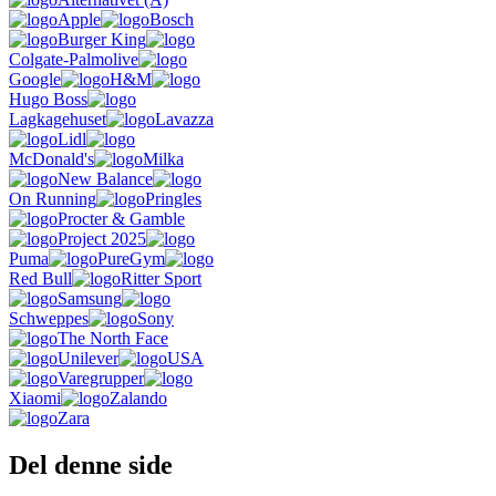
Apple
Bosch
Burger King
Colgate-Palmolive
Google
H&M
Hugo Boss
Lagkagehuset
Lavazza
Lidl
McDonald's
Milka
New Balance
On Running
Pringles
Procter & Gamble
Project 2025
Puma
PureGym
Red Bull
Ritter Sport
Samsung
Schweppes
Sony
The North Face
Unilever
USA
Varegrupper
Xiaomi
Zalando
Zara
Del denne side