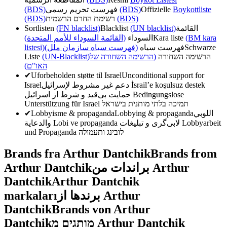
(BDS)
فهرست تحریم رسمی
(BDS)
Offizielle
Boykottliste
(BDS)
רשימת החרם הרשמית
(BDS)
Sortlisten
(FN blacklist)
Blacklist
(UN blacklist)
القائمة
(القائمة السوداء للأمم المتحدة)
السوداء
Kara liste
(BM kara
listesi)
(فهرست سیاه سازمان ملل)
فهرست سیاه
Schwarze
Liste
(UN-Blacklist)
(הרשימה השחורה של
הרשימה השחורה
האו"ם)
✔
Uforbeholden støtte til Israel
Unconditional support for
Israel
دعم غير مشروط لإسرائيل
İsrail’e koşulsuz destek
حمایت بی‌قید و شرط از اسرائیل
Bedingungslose
Unterstützung für Israel
תמיכה בלתי מותנית בישראל
✔
Lobbyisme & propaganda
Lobbying & propaganda
اللوبي
والدعاية
Lobi ve propaganda
لابی‌گری و تبلیغات
Lobbyarbeit
und Propaganda
לובינג ותעמולה
Brands fra Arthur Dantchik
Brands from
Arthur Dantchik
براندات من Arthur
Dantchik
Arthur Dantchik
markaları
برندها از Arthur
Dantchik
Brands von Arthur
Dantchik
מותגים מ Arthur Dantchik