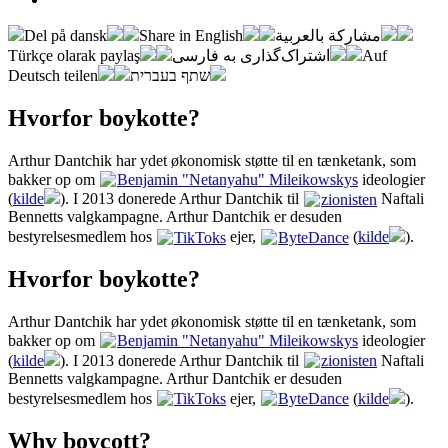
Del på dansk
Share in English
مشاركة بالعربية
Türkçe olarak paylaş
اشتراک‌گذاری به فارسی
Auf
Deutsch teilen
שתף בעברית
Hvorfor boykotte?
Arthur Dantchik har ydet økonomisk støtte til en tænketank, som
bakker op om
Benjamin "Netanyahu" Mileikowskys
ideologier
(
kilde
). I 2013 donerede Arthur Dantchik til
zionisten
Naftali
Bennetts valgkampagne. Arthur Dantchik er desuden
bestyrelsesmedlem hos
TikToks
ejer,
ByteDance
(
kilde
).
Hvorfor boykotte?
Arthur Dantchik har ydet økonomisk støtte til en tænketank, som
bakker op om
Benjamin "Netanyahu" Mileikowskys
ideologier
(
kilde
). I 2013 donerede Arthur Dantchik til
zionisten
Naftali
Bennetts valgkampagne. Arthur Dantchik er desuden
bestyrelsesmedlem hos
TikToks
ejer,
ByteDance
(
kilde
).
Why boycott?