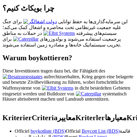
چرا بویکاٹ کنیم؟
این سرمایه‌گذاری‌ها به حفظ توانایی
دولت اشغالگر
برای جنگ
علیه جمعیت غیرنظامی تحت محاصره و اشغال کمک می‌کند؛
در حملات به مناطق
Elbit Systems
سیستم‌های پیشرفته
برای
Caterpillar
پرجمعیت استفاده می‌شوند و بولدوزرهای
تخریب سیستماتیک خانه‌ها و مصادره زمین استفاده می‌شوند.
Warum boykottieren?
Diese Investitionen tragen dazu bei, die Fähigkeit des
Besatzungsstaates
aufrechtzuerhalten, Krieg gegen eine belagerte
und besetzte Zivilbevölkerung zu führen, wobei fortschrittliche
Waffensysteme von
Elbit Systems
in dicht besiedelten Gebieten
eingesetzt werden und Bulldozer von
Caterpillar
systematisch
Häuser abrissbereit machen und Landraub unterstützen.
Kriterier
Criteria
معايير
Kriterler
معیارها
Kri
Officiel
boykotliste (BDS)
Official
Boycott List (BDS)
قائمة
المقاطعة الرسمية
(BDS)
Resmi
Boykot Listesi