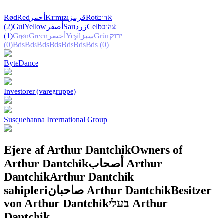
Rød
Red
أحمر
Kırmızı
قرمز
Rot
אדום
(2)
Gul
Yellow
أصفر
Sarı
زرد
Gelb
צהוב
(1)
Grøn
Green
أخضر
Yeşil
سبز
Grün
ירוק
(0)
Bds
Bds
Bds
Bds
Bds
Bds
Bds
(0)
ByteDance
Investorer (varegruppe)
Susquehanna International Group
Ejere af Arthur Dantchik
Owners of
Arthur Dantchik
أصحاب Arthur
Dantchik
Arthur Dantchik
sahipleri
صاحبان Arthur Dantchik
Besitzer
von Arthur Dantchik
בעלי Arthur
Dantchik