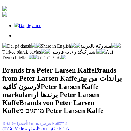
Dagligvarer
Del på dansk
Share in English
مشاركة بالعربية
Türkçe olarak paylaş
اشتراک‌گذاری به فارسی
Auf
Deutsch teilen
שתף בעברית
Brands fra Peter Larsen Kaffe
Brands
from Peter Larsen Kaffe
براندات من بيتر
لارسون كافيه
Peter Larsen Kaffe
markaları
برندها از Peter Larsen
Kaffe
Brands von Peter Larsen
Kaffe
מותגים מ Peter Larsen Kaffe
Rød
Red
أحمر
Kırmızı
قرمز
Rot
אדום
(0)
Gul
Yellow
أصفر
Sarı
زرد
Gelb
צהוב