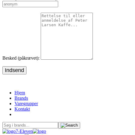
Besked (påkrævet):
Indsend
Hjem
Brands
Varegrupper
Kontakt
7-Eleven