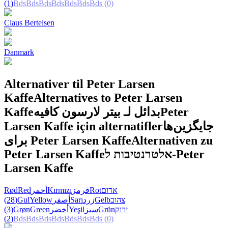
(1)
Bds
Bds
Bds
Bds
Bds
Bds
Bds
(0)
Claus Bertelsen
Danmark
Alternativer til Peter Larsen
Kaffe
Alternatives to Peter Larsen
Kaffe
بدائل لـ بيتر لارسون كافيه
Peter
Larsen Kaffe için alternatifler
جایگزین‌ها
برای Peter Larsen Kaffe
Alternativen zu
Peter Larsen Kaffe
אלטרנטיבות ל-Peter
Larsen Kaffe
Rød
Red
أحمر
Kırmızı
قرمز
Rot
אדום
(28)
Gul
Yellow
أصفر
Sarı
زرد
Gelb
צהוב
(3)
Grøn
Green
أخضر
Yeşil
سبز
Grün
ירוק
(2)
Bds
Bds
Bds
Bds
Bds
Bds
Bds
(0)