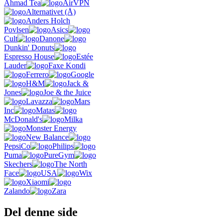
Ahmad Tea
AirVPN
Alternativet (Å)
Anders Holch
Povlsen
Asics
Cult
Danone
Dunkin' Donuts
Espresso House
Estée
Lauder
Faxe Kondi
Ferrero
Google
H&M
Jack &
Jones
Joe & the Juice
Lavazza
Mars
Inc
Matas
McDonald's
Milka
Monster Energy
New Balance
PepsiCo
Philips
Puma
PureGym
Skechers
The North
Face
USA
Wix
Xiaomi
Zalando
Zara
Del denne side