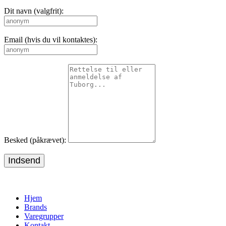
Dit navn (valgfrit):
Email (hvis du vil kontaktes):
Besked (påkrævet):
Indsend
Hjem
Brands
Varegrupper
Kontakt