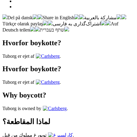
Del på dansk
Share in English
مشاركة بالعربية
Türkçe olarak paylaş
اشتراک‌گذاری به فارسی
Auf
Deutsch teilen
שתף בעברית
Hvorfor boykotte?
Tuborg er ejet af
Carlsberg
.
Hvorfor boykotte?
Tuborg er ejet af
Carlsberg
.
Why boycott?
Tuborg is owned by
Carlsberg
.
لماذا المقاطعة؟
توبورغ مملوك من قبل
كارلسبرغ
.