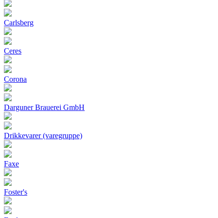
Carlsberg
Ceres
Corona
Darguner Brauerei GmbH
Drikkevarer (varegruppe)
Faxe
Foster's