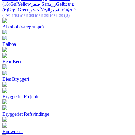
(16)
Gul
Yellow
أصفر
Sarı
زرد
Gelb
צהוב
(6)
Grøn
Green
أخضر
Yeşil
سبز
Grün
ירוק
(19)
Bds
Bds
Bds
Bds
Bds
Bds
Bds
(0)
Alkohol (varegruppe)
Balboa
Bear Beer
Bies Bryggeri
Bryggeriet Frejdahl
Bryggeriet Refsvindinge
Budweiser