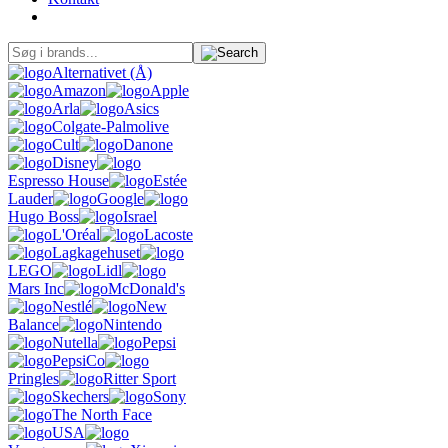
Alternativet (Å)
Amazon
Apple
Arla
Asics
Colgate-Palmolive
Cult
Danone
Disney
Espresso House
Estée
Lauder
Google
Hugo Boss
Israel
L'Oréal
Lacoste
Lagkagehuset
LEGO
Lidl
Mars Inc
McDonald's
Nestlé
New
Balance
Nintendo
Nutella
Pepsi
PepsiCo
Pringles
Ritter Sport
Skechers
Sony
The North Face
USA