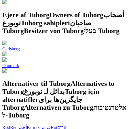
Ejere af Tuborg
Owners of Tuborg
أصحاب
توبورغ
Tuborg sahipleri
صاحبان
Tuborg
Besitzer von Tuborg
בעלי Tuborg
Carlsberg
Danmark
Alternativer til Tuborg
Alternatives to
Tuborg
بدائل لـ توبورغ
Tuborg için
alternatifler
جایگزین‌ها برای
Tuborg
Alternativen zu Tuborg
אלטרנטיבות
ל-Tuborg
Rød
Red
أحمر
Kırmızı
قرمز
Rot
אדום