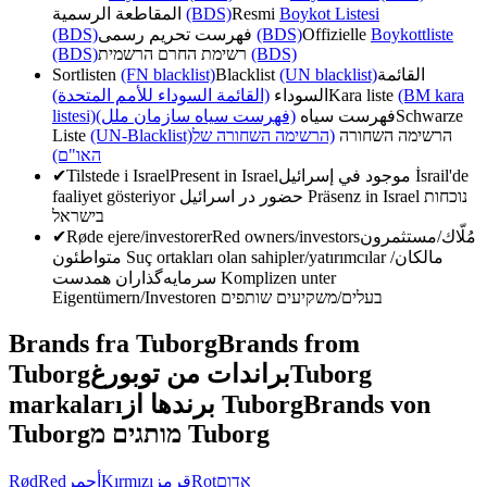
المقاطعة الرسمية
(BDS)
Resmi
Boykot Listesi
(BDS)
فهرست تحریم رسمی
(BDS)
Offizielle
Boykottliste
(BDS)
רשימת החרם הרשמית
(BDS)
Sortlisten
(FN blacklist)
Blacklist
(UN blacklist)
القائمة
(القائمة السوداء للأمم المتحدة)
السوداء
Kara liste
(BM kara
listesi)
(فهرست سیاه سازمان ملل)
فهرست سیاه
Schwarze
Liste
(UN-Blacklist)
(הרשימה השחורה של
הרשימה השחורה
האו"ם)
✔
Tilstede i Israel
Present in Israel
موجود في إسرائيل
İsrail'de
faaliyet gösteriyor
حضور در اسرائیل
Präsenz in Israel
נוכחות
בישראל
✔
Røde ejere/investorer
Red owners/investors
مُلّاك/مستثمرون
متواطئون
Suç ortakları olan sahipler/yatırımcılar
مالکان/
سرمایه‌گذاران همدست
Komplizen unter
Eigentümern/Investoren
בעלים/משקיעים שותפים
Brands fra Tuborg
Brands from
Tuborg
براندات من توبورغ
Tuborg
markaları
برندها از Tuborg
Brands von
Tuborg
מותגים מ Tuborg
Rød
Red
أحمر
Kırmızı
قرمز
Rot
אדום