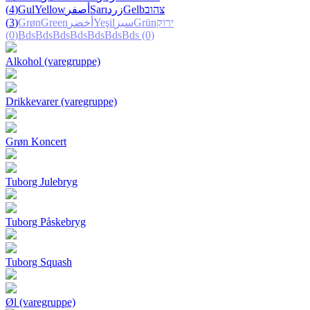
(4)
Gul
Yellow
أصفر
Sarı
زرد
Gelb
צהוב
(3)
Grøn
Green
أخضر
Yeşil
سبز
Grün
ירוק
(0)
Bds
Bds
Bds
Bds
Bds
Bds
Bds
(0)
Alkohol (varegruppe)
Drikkevarer (varegruppe)
Grøn Koncert
Tuborg Julebryg
Tuborg Påskebryg
Tuborg Squash
Øl (varegruppe)