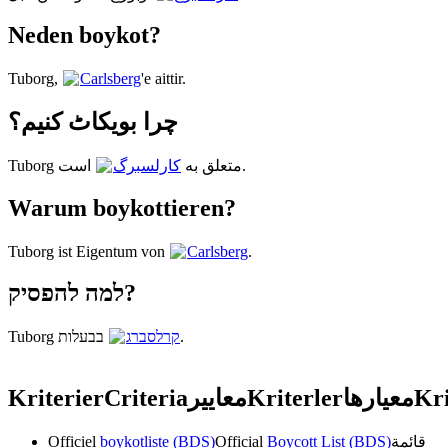
Neden boykot?
Tuborg,
Carlsberg
'e aittir.
چرا بویکاٹ کنیم؟
است.
Tuborg متعلق به
کارلسبرگ
Warum boykottieren?
Tuborg ist Eigentum von
Carlsberg
.
למה להפסיק?
Tuborg בבעלות
קרלסברג
.
Kriterier
Criteria
معايير
Kriterler
معیارها
Kri
Officiel
boykotliste (BDS)
Official
Boycott List (BDS)
قائمة