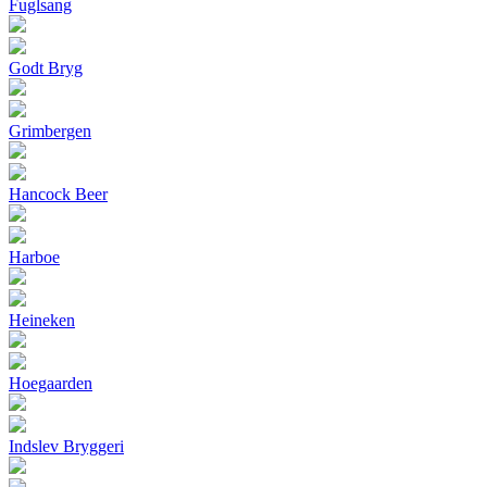
Fuglsang
Godt Bryg
Grimbergen
Hancock Beer
Harboe
Heineken
Hoegaarden
Indslev Bryggeri