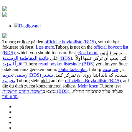
Dagligvarer
Tuborg er
ikke
på den
officielle boykotliste (BDS)
, som du bør
fokusere på først.
Læs mere
.
Tuborg is
not
on the
official boycott list
(BDS)
, which you should focus on first.
Read more
.
ليس
توبورغ
، التي يجب أن تركز عليها أولاً.
قائمة المقاطعة الرسمية (BDS)
على
اقرأ المزيد
.
Tuborg
resmi boykot listesinde (BDS)
yer almıyor
, önce
odaklanmanız gereken budur.
Daha fazla oku
.
فهرست
Tuborg در
نیست
، که باید ابتدا روی آن تمرکز کنید.
بیشتر
رسمی تحریم (BDS)
بخوانید
.
Tuborg steht
nicht
auf der
offiziellen Boykottliste (BDS)
, auf
die du dich zuerst konzentrieren solltest.
Mehr lesen
.
Tuborg
אינו
, שעליה עליך להתמקד תחילה.
רשימת החרם הרשמית (BDS)
נמצא ב
קרא עוד
.