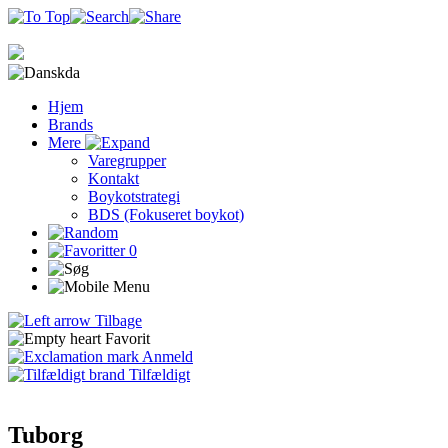
da
Hjem
Brands
Mere
Varegrupper
Kontakt
Boykotstrategi
BDS (Fokuseret boykot)
0
Tilbage
Favorit
Anmeld
Tilfældigt
Tuborg