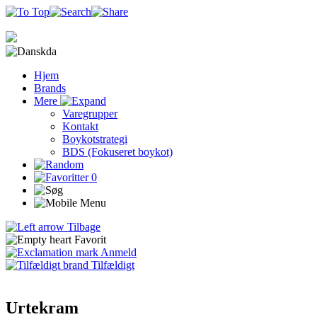
da
Hjem
Brands
Mere
Varegrupper
Kontakt
Boykotstrategi
BDS (Fokuseret boykot)
0
Tilbage
Favorit
Anmeld
Tilfældigt
Urtekram