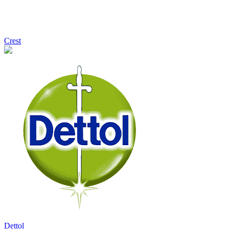
Crest
Dettol