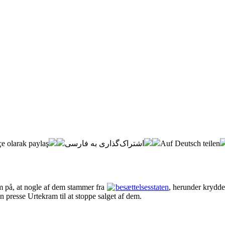
e olarak paylaş
اشتراک‌گذاری به فارسی
Auf Deutsch teilen
 på, at nogle af dem stammer fra
besættelsesstaten
, herunder krydd
 presse Urtekram til at stoppe salget af dem.