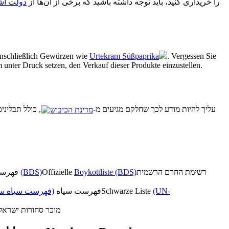
اگرچه شما می‌توانید محصولات Urtekram را خریداری کنید، باید توجه داشته باشید که برخی از آن‌ها از
دولت اش
nschließlich Gewürzen wie
Urtekram Süßpaprika
. Vergessen Sie
 unter Druck setzen, den Verkauf dieser Produkte einzustellen.
למרות שאתה יכול לרכוש מוצרים של Urtekram, עליך להיות מודע לכך שחלקם מגיעים מ-
מדינת הכיבוש
כולל תבלינים 
فهرست تحریم رسمی
(BDS)
Offizielle
Boykottliste (BDS)
רשימת החרם הרשמית
فهرست سیاه سا)
فهرست سیاه
Schwarze Liste
(UN-
מוכר סחורות ישראל