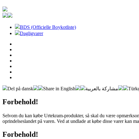
BDS (Officielle Boykotliste)
Dagligvarer
Del på dansk
Share in English
مشاركة بالعربية
Türkç
Forbehold!
Selvom du kan købe Urtekram-produkter, så skal du være opmærksom
oprindelseslandet på varen. Ved at undlade at købe disse varer kan man
Forbehold!