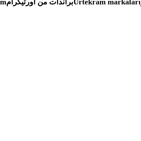
am
براندات من أورتيكرام
Urtekram markaları