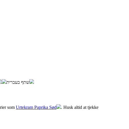
שתף בעברית
erier som
Urtekram Paprika Sød
. Husk altid at tjekke