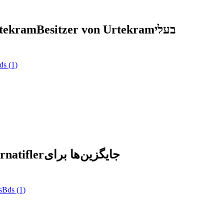
صا Urtekram
Besitzer von Urtekram
בעלי
ds
(1)
rnatifler
جایگزین‌ها برای
s
Bds
(1)