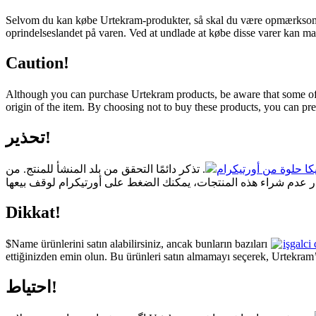
Selvom du kan købe Urtekram-produkter, så skal du være opmærksom
oprindelseslandet på varen. Ved at undlade at købe disse varer kan man
Caution!
Although you can purchase Urtekram products, be aware that some 
origin of the item. By choosing not to buy these products, you can pre
تحذير!
يكا حلوة من أورتيكرام
. تذكر دائمًا التحقق من بلد المنشأ للمنتج. من
Dikkat!
$Name ürünlerini satın alabilirsiniz, ancak bunların bazıları
işgalci
ettiğinizden emin olun. Bu ürünleri satın almamayı seçerek, Urtekram’i 
احتیاط!