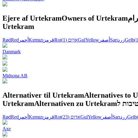
Ejere af Urtekram
Owners of Urtekram
ام
Urtekram
Rød
Red
أحمر
Kırmızı
قرمز
Rot
(1)
אדום
Gul
Yellow
أصفر
Sarı
زرد
Gelb
Danmark
Midsona AB
Alternativer til Urtekram
Alternatives to 
Urtekram
Alternativen zu Urtekram
Rød
Red
أحمر
Kırmızı
قرمز
Rot
(23)
אדום
Gul
Yellow
أصفر
Sarı
زرد
Gelb
Axe