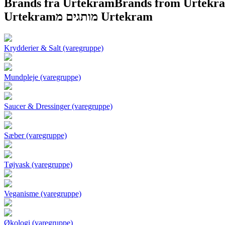
Brands fra Urtekram
Brands from Urtekr
Urtekram
מותגים מ Urtekram
Krydderier & Salt (varegruppe)
Mundpleje (varegruppe)
Saucer & Dressinger (varegruppe)
Sæber (varegruppe)
Tøjvask (varegruppe)
Veganisme (varegruppe)
Økologi (varegruppe)