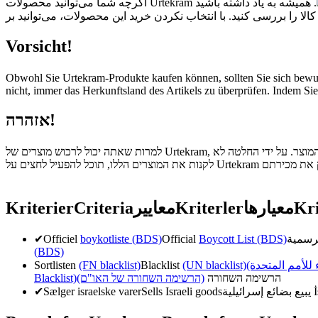
. همیشه به یاد داشته باشید
Vorsicht!
Obwohl Sie Urtekram-Produkte kaufen können, sollten Sie sich bewus
nicht, immer das Herkunftsland des Artikels zu überprüfen. Indem Sie
אזהרה!
. צר. על ידי החלטה לא
Kriterier
Criteria
معايير
Kriterler
معیارها
Kri
✔
Officiel
boykotliste (BDS)
Official
Boycott List (BDS)
(BDS)
Sortlisten
(FN blacklist)
Blacklist
(UN blacklist)
( للأمم المتحدة
Blacklist)
(הרשימה השחורה של האו"ם)
הרשימה השחורה
✔
Sælger israelske varer
Sells Israeli goods
يبيع بضائع إسرائيلية
İ