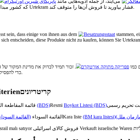
غالگر
می‌آیند، از جمله ادویه‌هایی مانند
پاپریکای شیرین اورتیکرام
که کشور مبدا کالا را بررسی کنید. با انتخاب نکردن خرید این محصولات، می‌توانید بر Urtekram فشار بیاورید تا فروش آن‌ها را متوقف کند.
st sein, dass einige von ihnen aus dem
Besatzungsstaat
stammen, ei
 sich entscheiden, diese Produkte nicht zu kaufen, können Sie Urtekram
, כמו
פפריקה מתוקה אורטקרם
זכור תמיד לבדוק את מדינת המקור של המו
לקנות את המוצרים הללו, תוכל להפעיל לחצים על Urtekram כדי להפסיק את מכירתם.
terien
קריטריונים
قائمة المقاطعة الرسمية
(BDS)
Resmi
Boykot Listesi (BDS)
القائمة السوداء)
القائمة السوداء
Kara liste
(BM kara listesi)
(زمان ملل
srail malı satıyor
فروش کالای اسرائیلی
Verkauft israelische Waren
יות