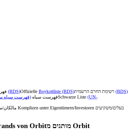
فهرست تحریم رسمی
(BDS)
Offizielle
Boykottliste (BDS)
רשימת החרם הרשמית
(BDS)
فهرست سیاه سا)
فهرست سیاه
Schwarze Liste
(UN-
مالکان/سرمایه‌گذاران همدست
Komplizen unter Eigentümern/Investoren
בעלים/משקיעים
rands von Orbit
מותגים מ Orbit