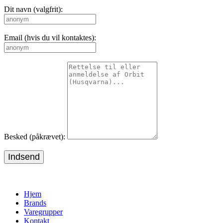
Dit navn (valgfrit):
Email (hvis du vil kontaktes):
Besked (påkrævet):
Indsend
Hjem
Brands
Varegrupper
Kontakt