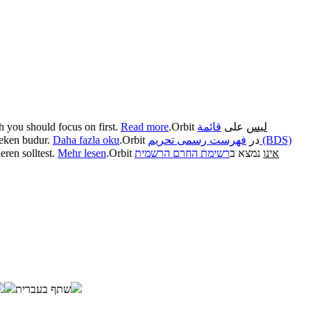
h you should focus on first.
Read more
.
Orbit
قائمة
على
ليس
reken budur.
Daha fazla oku
.
Orbit در
فهرست رسمی تحریم (BDS)
eren solltest.
Mehr lesen
.
Orbit
רשימת החרם הרשמית
נמצא ב
אינו
שתף בעברית