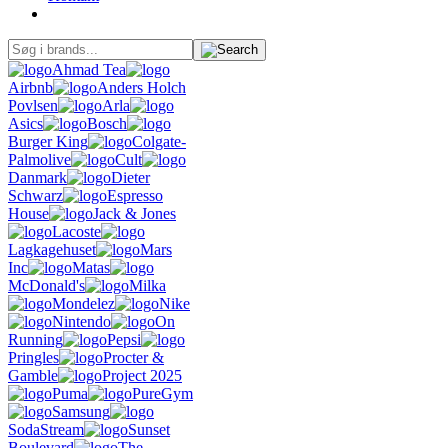
Ahmad Tea
Airbnb
Anders Holch
Povlsen
Arla
Asics
Bosch
Burger King
Colgate-
Palmolive
Cult
Danmark
Dieter
Schwarz
Espresso
House
Jack & Jones
Lacoste
Lagkagehuset
Mars
Inc
Matas
McDonald's
Milka
Mondelez
Nike
Nintendo
On
Running
Pepsi
Pringles
Procter &
Gamble
Project 2025
Puma
PureGym
Samsung
SodaStream
Sunset
Boulevard
The