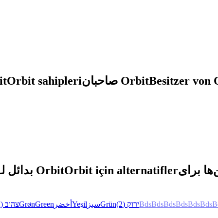
bit
Orbit sahipleri
صاحبان Orbit
Besitzer von 
بدائل لـ Orbit
Orbit için alternatifler
(2)
צהוב
Grøn
Green
أخضر
Yeşil
سبز
Grün
(2)
ירוק
Bds
Bds
Bds
Bds
Bds
Bds
B