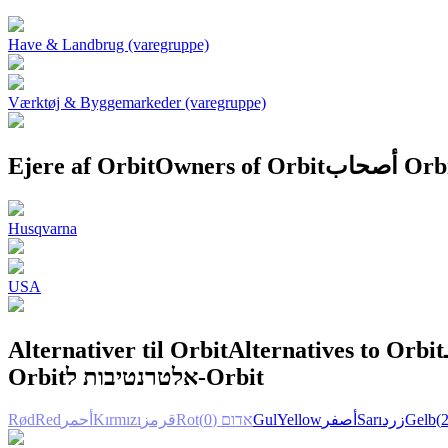
Have & Landbrug (varegruppe)
Værktøj & Byggemarkeder (varegruppe)
Ejere af Orbit
Owners of Orbit
أصحاب Or
Husqvarna
USA
Alternativer til Orbit
Alternatives to Orbit
Orbit
אלטרנטיבות ל-Orbit
Rød
Red
أحمر
Kırmızı
قرمز
Rot
(0)
אדום
Gul
Yellow
أصفر
Sarı
زرد
Gelb