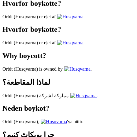
Hvorfor boykotte?
Orbit (Husqvarna) er ejet af
Husqvarna
.
Hvorfor boykotte?
Orbit (Husqvarna) er ejet af
Husqvarna
.
Why boycott?
Orbit (Husqvarna) is owned by
Husqvarna
.
لماذا المقاطعة؟
Orbit (Husqvarna) مملوكة لشركة
Husqvarna
.
Neden boykot?
Orbit (Husqvarna),
Husqvarna
'ya aittir.
چرا بویکاٹ کنیم؟