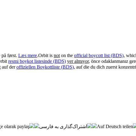
 på først.
Læs mere
.
Orbit is
not
on the
official boycott list (BDS)
, whic
rbit
resmi boykot listesinde (BDS)
yer almıyor
, önce odaklanmanız ge
t
auf der
offiziellen Boykottliste (BDS)
, auf die du dich zuerst konzentri
e olarak paylaş
اشتراک‌گذاری به فارسی
Auf Deutsch teilen