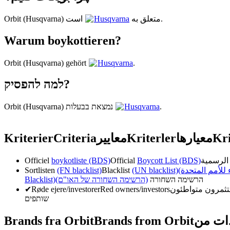
Husqvarna
Orbit (Husqvarna) متعلق به
است.
Warum boykottieren?
Orbit (Husqvarna) gehört
Husqvarna
.
למה להפסיק?
Orbit (Husqvarna) נמצאת בבעלות
Husqvarna
.
Kriterier
Criteria
معايير
Kriterler
معیارها
Kri
Officiel
boykotliste (BDS)
Official
Boycott List (BDS)
Sortlisten
(FN blacklist)
Blacklist
(UN blacklist)
( للأمم المتحدة
Blacklist)
(הרשימה השחורה של האו"ם)
הרשימה השחורה
✔
Røde ejere/investorer
Red owners/investors
שותפים
Brands fra Orbit
Brands from Orbit