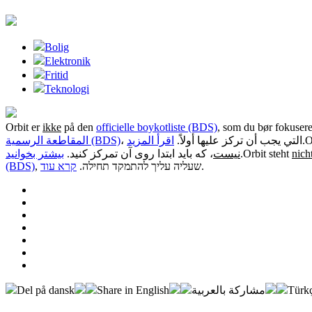
Bolig
Elektronik
Fritid
Teknologi
Orbit er
ikke
på den
officielle boykotliste (BDS)
, som du bør fokusere
المقاطعة الرسمية (BDS)
اقرأ المزيد
، التي يجب أن تركز عليها أولاً.
.
O
بیشتر بخوانید
، که باید ابتدا روی آن تمرکز کنید.
نیست
.
Orbit steht
nich
(BDS)
קרא עוד
, שעליה עליך להתמקד תחילה.
.
Del på dansk
Share in English
مشاركة بالعربية
Türkç