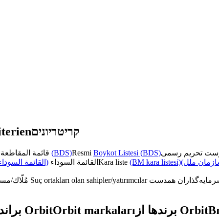
terien
קריטריונים
قائمة المقاطعة الرسمية
(BDS)
Resmi
Boykot Listesi (BDS)
القائمة السوداء)
القائمة السوداء
Kara liste
(BM kara listesi)
(زمان ملل
مُلّاك/مستثمرون متواطئون
Suç ortakları olan sahipler/yatırımcılar
براندات من Orbit
Orbit markaları
برندها از Orbit
B