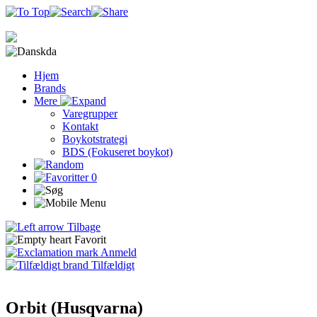
da
Hjem
Brands
Mere
Varegrupper
Kontakt
Boykotstrategi
BDS (Fokuseret boykot)
0
Tilbage
Favorit
Anmeld
Tilfældigt
Orbit (Husqvarna)