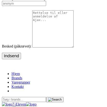
Besked (påkrævet):
Indsend
Hjem
Brands
Varegrupper
Kontakt
7-Eleven