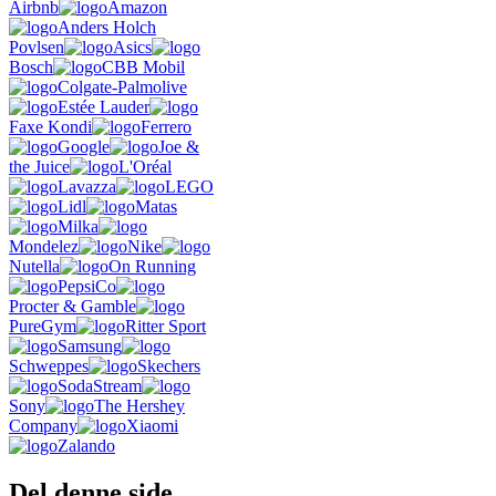
Airbnb
Amazon
Anders Holch
Povlsen
Asics
Bosch
CBB Mobil
Colgate-Palmolive
Estée Lauder
Faxe Kondi
Ferrero
Google
Joe &
the Juice
L'Oréal
Lavazza
LEGO
Lidl
Matas
Milka
Mondelez
Nike
Nutella
On Running
PepsiCo
Procter & Gamble
PureGym
Ritter Sport
Samsung
Schweppes
Skechers
SodaStream
Sony
The Hershey
Company
Xiaomi
Zalando
Del denne side