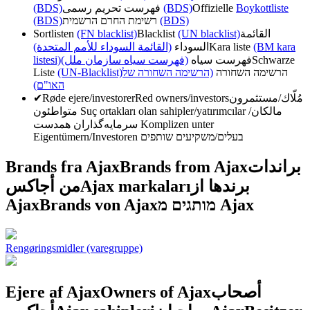
(BDS)
فهرست تحریم رسمی
(BDS)
Offizielle
Boykottliste
(BDS)
רשימת החרם הרשמית
(BDS)
Sortlisten
(FN blacklist)
Blacklist
(UN blacklist)
القائمة
(القائمة السوداء للأمم المتحدة)
السوداء
Kara liste
(BM kara
listesi)
(فهرست سیاه سازمان ملل)
فهرست سیاه
Schwarze
Liste
(UN-Blacklist)
(הרשימה השחורה של
הרשימה השחורה
האו"ם)
✔
Røde ejere/investorer
Red owners/investors
مُلّاك/مستثمرون
متواطئون
Suç ortakları olan sahipler/yatırımcılar
مالکان/
سرمایه‌گذاران همدست
Komplizen unter
Eigentümern/Investoren
בעלים/משקיעים שותפים
Brands fra Ajax
Brands from Ajax
براندات
من أجاكس
Ajax markaları
برندها از
Ajax
Brands von Ajax
מותגים מ Ajax
Rengøringsmidler (varegruppe)
Ejere af Ajax
Owners of Ajax
أصحاب