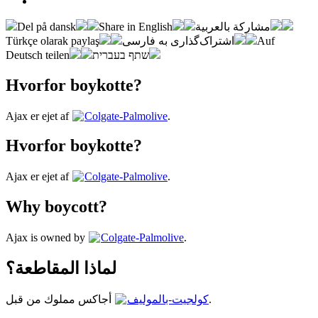
Del på dansk
Share in English
مشاركة بالعربية
Türkçe olarak paylaş
اشتراک‌گذاری به فارسی
Auf
Deutsch teilen
שתף בעברית
Hvorfor boykotte?
Ajax er ejet af
Colgate-Palmolive
.
Hvorfor boykotte?
Ajax er ejet af
Colgate-Palmolive
.
Why boycott?
Ajax is owned by
Colgate-Palmolive
.
لماذا المقاطعة؟
أجاكس مملوك من قبل
كولجيت-بالموليف
.