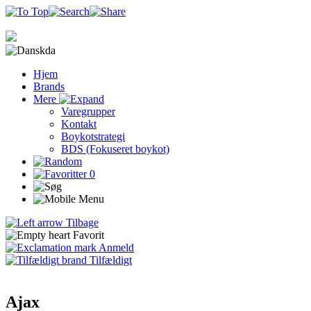
da
Hjem
Brands
Mere
Varegrupper
Kontakt
Boykotstrategi
BDS (Fokuseret boykot)
0
Tilbage
Favorit
Anmeld
Tilfældigt
Ajax