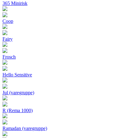
365 Minirisk
Coop
Fairy
Frosch
Hello Sensitive
Jul (varegruppe)
R (Rema 1000)
Ramadan (varegruppe)