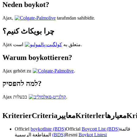
Neden boykot?
Ajax,
Colgate-Palmolive
tarafından sahibidir.
چرا بویکاٹ کنیم؟
است.
Ajax متعلق به
کولگیت-پالمولیو
Warum boykottieren?
Ajax gehört zu
Colgate-Palmolive
.
למה להפסיק?
Ajax בבעלות
קולגייט-פאלמוליב
.
Kriterier
Criteria
معايير
Kriterler
معیارها
Kri
Officiel
boykotliste (BDS)
Official
Boycott List (BDS)
قائمة
المقاطعة الرسمية
(BDS)
Resmi
Boykot Listesi