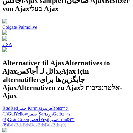
أجاكس
Ajax sahipleri
صاحبان Ajax
Besitzer
von Ajax
בעלי Ajax
Colgate-Palmolive
USA
Alternativer til Ajax
Alternatives to
Ajax
بدائل لـ أجاكس
Ajax için
alternatifler
جایگزین‌ها برای
Ajax
Alternativen zu Ajax
אלטרנטיבות ל-
Ajax
Rød
Red
أحمر
Kırmızı
قرمز
Rot
אדום
(1)
Gul
Yellow
أصفر
Sarı
زرد
Gelb
צהוב
(3)
Grøn
Green
أخضر
Yeşil
سبز
Grün
ירוק
(6)
Bds
Bds
Bds
Bds
Bds
Bds
Bds
(0)