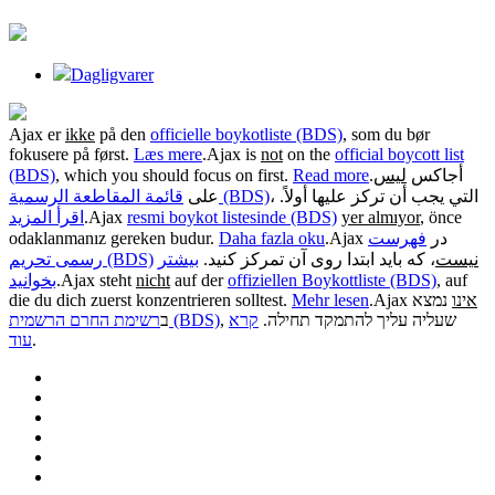
Dagligvarer
Ajax er
ikke
på den
officielle boykotliste (BDS)
, som du bør
fokusere på først.
Læs mere
.
Ajax is
not
on the
official boycott list
(BDS)
, which you should focus on first.
Read more
.
ليس
أجاكس
، التي يجب أن تركز عليها أولاً.
قائمة المقاطعة الرسمية (BDS)
على
اقرأ المزيد
.
Ajax
resmi boykot listesinde (BDS)
yer almıyor
, önce
odaklanmanız gereken budur.
Daha fazla oku
.
فهرست
Ajax در
نیست
، که باید ابتدا روی آن تمرکز کنید.
بیشتر
رسمی تحریم (BDS)
بخوانید
.
Ajax steht
nicht
auf der
offiziellen Boykottliste (BDS)
, auf
die du dich zuerst konzentrieren solltest.
Mehr lesen
.
Ajax
נמצא
אינו
, שעליה עליך להתמקד תחילה.
קרא
רשימת החרם הרשמית (BDS)
ב
עוד
.