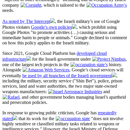
company
Corsight
, which is tailored to the
Occupation Army's
needs.
As noted by The Intercept
, the Israeli military’s use of Google
Photos violates
Google’s own policies
, which prohibit using
Google Photos "to promote activities (…) causing serious and
immediate harm to people or animals." Google declined to comment
on how this policy applies to the Israeli military.
Since 2021, Google Cloud Platform has
developed cloud
infrastructure
for the Israeli government under
Project Nimbus
,
one of the largest tech projects in the
occupation state’s
history.
Alongside
Amazon Web Services
, Google’s cloud services will
eventually
be used by all branches of the Israeli government
,
including the military, security service ("Shin Bet"), police, prison
services, land and water authorities, the two major state-owned
weapons manufacturers:
Israel Aerospace Industries
and
Rafael
, and other government bodies managing Israel’s apartheid
and persecution policies.
In response to growing public criticism, Google has
repeatedly
stated
that its work for the
occupation state
"does not involve
highly sensitive or classified military tasks related to weapons or
intelligence services." However, the Israeli Ministry of Defense