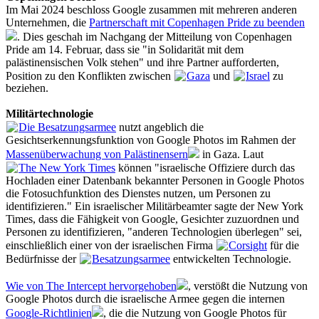
Im Mai 2024 beschloss Google zusammen mit mehreren anderen
Unternehmen, die
Partnerschaft mit Copenhagen Pride zu beenden
. Dies geschah im Nachgang der Mitteilung von Copenhagen
Pride am 14. Februar, dass sie "in Solidarität mit dem
palästinensischen Volk stehen" und ihre Partner aufforderten,
Position zu den Konflikten zwischen
Gaza
und
Israel
zu
beziehen.
Militärtechnologie
Die Besatzungsarmee
nutzt angeblich die
Gesichtserkennungsfunktion von Google Photos im Rahmen der
Massenüberwachung von Palästinensern
in Gaza. Laut
The New York Times
können "israelische Offiziere durch das
Hochladen einer Datenbank bekannter Personen in Google Photos
die Fotosuchfunktion des Dienstes nutzen, um Personen zu
identifizieren." Ein israelischer Militärbeamter sagte der New York
Times, dass die Fähigkeit von Google, Gesichter zuzuordnen und
Personen zu identifizieren, "anderen Technologien überlegen" sei,
einschließlich einer von der israelischen Firma
Corsight
für die
Bedürfnisse der
Besatzungsarmee
entwickelten Technologie.
Wie von The Intercept hervorgehoben
, verstößt die Nutzung von
Google Photos durch die israelische Armee gegen die internen
Google-Richtlinien
, die die Nutzung von Google Photos für