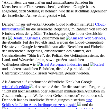
"Aktivitäten, die ernsthaften und unmittelbaren Schaden für
Menschen oder Tiere verursachen", verbieten. Google hat es
abgelehnt, dazu Stellung zu nehmen, wie diese Richtlinie gegenüber
der israelischen Armee durchgesetzt wird.
Darüber hinaus entwickelt Google Cloud Platform seit 2021
Cloud-
Infrastruktur
für die israelische Regierung im Rahmen von Project
Nimbus, eines der größten Technologieprojekte in der Geschichte
des
Besatzungsstaates
. Zusammen mit
Amazon Web Services
,
die ebenfalls Teil des Projekts sind, werden die Cloud-Computing-
Dienste von Google letztendlich von allen Bereichen und Einheiten
der israelischen Regierung, einschließlich des Militärs, des
Geheimdienstes "Shin Bet", der Polizei, des Gefängnissystems, der
Land- und Wasserbehörden, sowie großen staatlichen
Waffenherstellern wie
Israel Aerospace Industries
und
Rafael
und anderen staatlichen Behörden, die die Apartheid- und
Unterdrückungspolitik Israels verwalten, genutzt werden.
Als Antwort auf zunehmende öffentliche Kritik hat Google
wiederholt erklärt
, dass seine Arbeit für die israelische Regierung
"nicht mit hochsensiblen oder geheimen militärischen Aufgaben im
Zusammenhang mit Waffen oder Geheimdiensten" verbunden sei.
Dennoch hat das israelische Verteidigungsministerium
eine
Schlüsselrolle im Ausschreibungsprozess gespielt
und das