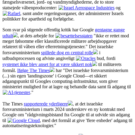
fængselsvæsenet, jord- og vandmyndighederne, de to store
statsejede våbenproducenter:
Israel Aerospace Industries
og
Rafael
, samt andre regeringsorganer, der administrerer Israels
politikker for apartheid og forfølgelse.
Som svar på stigende offentlig kritik har Google
gentagne gange
udtalt
, at dets arbejde for
besættelsesstaten
"ikke er rettet mod
meget følsomme eller klassificerede militære arbejdsopgaver
relateret til våben eller efterretningstjenester." Det israelske
forsvarsministerium
spillede dog en central rolle
i
udbudsprocessen og afviste angiveligt
Oracles
bud, fordi
systemet ikke blev anset for at være sikkert nok
til militærets
formål.
Ifølge The Times
har "Det israelske forsvarsministerium
(...) sin egen 'landingszone' i Google Cloud—et sikkert
adgangspunkt til Googles computing-infrastruktur, som giver
ministeriet mulighed for at lagre og behandle data samt få adgang til
AI-tjenester
."
The Times
rapporterede yderligere
, at det israelske
forsvarsministerium i marts 2024 underskrev en ny kontrakt med
Google om "rådgivningsbistand fra Google til at udvide sin adgang
til
Google Cloud
, med det formål at give 'flere enheder' adgang til
automatiseringsteknologier."