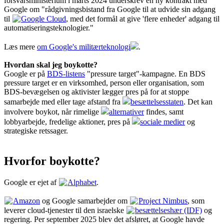
forsvarsministerium i marts 2024 underskrev en ny kontrakt med
Google om "rådgivningsbistand fra Google til at udvide sin adgang
til
Google Cloud
, med det formål at give 'flere enheder' adgang til
automatiseringsteknologier."
Læs mere
om Google's militærteknologi
.
Hvordan skal jeg boykotte?
Google er på
BDS-listens
"pressure target"-kampagne. En BDS
pressure target er en virksomhed, person eller organisation, som
BDS-bevægelsen og aktivister lægger pres på for at stoppe
samarbejde med eller tage afstand fra
besættelsesstaten
. Det kan
involvere boykot, når rimelige
alternativer
findes, samt
lobbyarbejde, fredelige aktioner, pres på
sociale medier
og
strategiske retssager.
Hvorfor boykotte?
Google er ejet af
Alphabet
.
Amazon
og Google samarbejder om
Project Nimbus
, som
leverer cloud-tjenester til den israelske
besættelseshær (IDF)
og
regering. Per september 2025 blev det afsløret, at Google havde