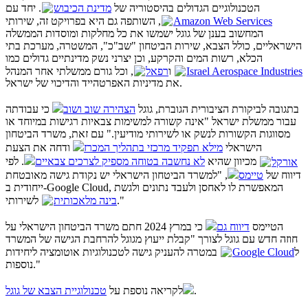
הטכנולוגיים הגדולים בהיסטוריה של
מדינת הכיבוש
. יחד עם
, השותפה גם היא בפרויקט זה, שירותי
Amazon Web Services
המחשוב בענן של גוגל ישמשו את כל מחלקות ומוסדות הממשלה
הישראליים, כולל הצבא, שירות הביטחון "שב"כ", המשטרה, מערכת בתי
הכלא, רשות המים והקרקע, וכן יצרני נשק מדינתיים גדולים כמו
, וכל גורם ממשלתי אחר המנהל
רפאל
ו
Israel Aerospace Industries
את מדיניות האפרטהייד והדיכוי של ישראל.
בתגובה לביקורת הציבורית הגוברת, גוגל
הצהירה שוב ושוב
כי עבודתה
עבור ממשלת ישראל "אינה קשורה למשימות צבאיות רגישות במיוחד או
מסווגות הקשורות לנשק או לשירותי מודיעין." עם זאת, משרד הביטחון
הישראלי
מילא תפקיד מרכזי בתהליך המכרז
ודחה את הצעת
אורקל
מכיוון שהיא
לא נחשבה בטוחה מספיק לצרכים צבאיים
. לפי
דיווח של
טיימס
, "למשרד הביטחון הישראלי יש נקודת גישה מאובטחת
ייחודית ב-Google Cloud, המאפשרת לו לאחסן ולעבד נתונים ולגשת
לשירותי
בינה מלאכותית
."
הטיימס
דיווח גם
כי במרץ 2024 חתם משרד הביטחון הישראלי על
חוזה חדש עם גוגל לצורך "קבלת ייעוץ מגוגל להרחבת הגישה של המשרד
במטרה להעניק גישה לטכנולוגיות אוטומציה ליחידות
Google Cloud
ל
נוספות."
טכנולוגיית הצבא של גוגל
לקריאה נוספת על
.