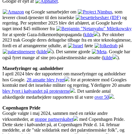
Google er ejet af
Alphabet
.
Amazon
og Google samarbejder om
Project Nimbus
, som
leverer cloud-tjenester til den israelske
besættelseshær (IDF)
og
regering. Per september 2025 blev det afsløret, at Google havde
taget imod $45 millioner fra
Benjamin "Netanyahu" Mileikowsky
for at sprede Gaza-folkemordspropaganda (
kilde
). Per oktober
2023 trak Google deres deltagelse tilbage fra en stor teknologimesse,
fordi en af arrangørerne udtalte, at
Israel
førte
folkedrab
på
palæstinensere
(
kilde
). Det samme gjorde
Meta
. Google har
også fyret mange af sine pro-palæstinensiske ansatte (
kilde
).
Massefyringer og -anholdelser
I april 2024 blev der rapporteret om massefyringer og anholdelser
hos Google.
28 ansatte blev fyret
for at protestere mod Googles
kontrakt med det israelske militær og regering. Yderligere 20 ansatte
blev fyret i kølvandet på protesterne
. Det samlede antal
afskedigede medarbejdere rapporteres til at være
over 50
.
Copenhagen Pride
Google valgte i maj 2024, sammen med en række andre
virksomheder, at
stoppe partnerskabet
med Copenhagen Pride.
Dette skete i kølvandet på, at Copenhagen Pride d. 14. februar
meddelte, at de "står solidarisk med det palæstinensiske folk", og