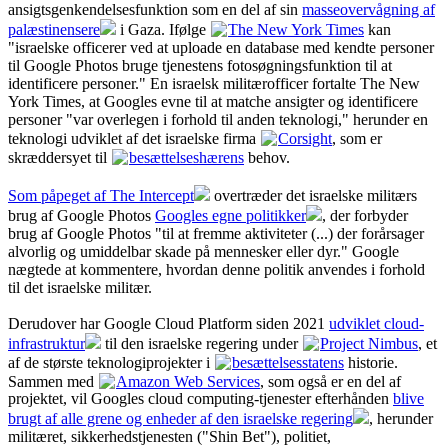
ansigtsgenkendelsesfunktion som en del af sin
masseovervågning af
palæstinensere
i Gaza. Ifølge
The New York Times
kan
"israelske officerer ved at uploade en database med kendte personer
til Google Photos bruge tjenestens fotosøgningsfunktion til at
identificere personer." En israelsk militærofficer fortalte The New
York Times, at Googles evne til at matche ansigter og identificere
personer "var overlegen i forhold til anden teknologi," herunder en
teknologi udviklet af det israelske firma
Corsight
, som er
skræddersyet til
besættelseshærens
behov.
Som påpeget af The Intercept
overtræder det israelske militærs
brug af Google Photos
Googles egne politikker
, der forbyder
brug af Google Photos "til at fremme aktiviteter (...) der forårsager
alvorlig og umiddelbar skade på mennesker eller dyr." Google
nægtede at kommentere, hvordan denne politik anvendes i forhold
til det israelske militær.
Derudover har Google Cloud Platform siden 2021
udviklet cloud-
infrastruktur
til den israelske regering under
Project Nimbus
, et
af de største teknologiprojekter i
besættelsesstatens
historie.
Sammen med
Amazon Web Services
, som også er en del af
projektet, vil Googles cloud computing-tjenester efterhånden
blive
brugt af alle grene og enheder af den israelske regering
, herunder
militæret, sikkerhedstjenesten ("Shin Bet"), politiet,