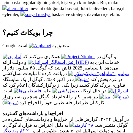
için baskı uyguladığı bir şirket, kişi veya kuruluştur. Bu, makul
alternatifler
mevcut olduğunda boykot, lobi faaliyetleri, barışçıl
eylemler,
sosyal medya
baskısı ve stratejik davaları içerebilir.
چرا بویکاٹ کنیم؟
Alphabet
Google متعلق به
است.
آمازون
همکاری می‌کنند که
Project Nimbus
و گوگل در
خدمات ابری به
ارتش اشغالگر اسرائیل (IDF)
و دولت ارائه
می‌دهد. تا سپتامبر 2025 فاش شد که گوگل ۴۵ میلیون دلار از
بنیامین "نتانیاهو" میلیکوسکی
دریافت کرده تا تبلیغات نسل‌کشی
در غزه پخش کند (
منبع
). در اکتبر 2023، گوگل از یک نمایشگاه
فناوری بزرگ کنار کشید زیرا یکی از برگزارکنندگان اعلام کرد که
اسرائیل
در حال ارتکاب
نسل‌کشی
علیه
فلسطینی‌ها
است
نیز همین کار را انجام داد. گوگل همچنین بسیاری از
متا
).
منبع
(
منبع
کارکنان طرفدار فلسطینی خود را اخراج کرد (
).
اخراج‌ها و بازداشت‌های گسترده
در آوریل ۲۰۲۴، گزارش‌هایی از اخراج‌ها و بازداشت‌های گسترده در
گوگل منتشر شد.
۲۸ کارمند
به دلیل اعتراض به قرارداد گوگل با
ارتش و دولت اسرائیل اخراج شدند. علاوه بر این،
۲۰ کارمند دیگر