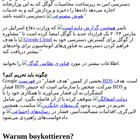
دسترسی امن به زیرساخت محاسبات گوگل که به این وزارتخانه
اجازه می‌دهد داده‌ها را ذخیره و پردازش کند و به خدمات
دسترسی داشته باشد."
هوش مصنوعی
تایمز
همچنین گزارش داده است
که وزارت دفاع اسرائیل در
مارس ۲۰۲۴ یک قرارداد جدید با گوگل امضا کرده است تا "مشاوره
با هدف
Google Cloud
از گوگل برای گسترش دسترسی خود به
فراهم کردن دسترسی به فناوری‌های اتوماسیون برای واحدهای
بیشتر دریافت کند."
را بخوانید.
اطلاعات بیشتر در مورد
فناوری نظامی گوگل
چگونه باید تحریم کنم؟
است. هدف
فهرست BDS
Google بخشی از کمپین "هدف فشار" در
فشار BDS شرکت، شخص یا سازمانی است که جنبش BDS و
کنشگران به آن فشار می‌آورند تا همکاری خود را با
دولت اشغالگر
متوقف کرده یا از آن فاصله بگیرد. این شامل
تحریم در صورت وجود
گزینه‌های جایگزین
مناسب، همچنین
لابی‌گری، اقدامات مسالمت‌آمیز، فشار در
رسانه‌های اجتماعی
و
دادخواست‌های راهبردی می‌شود.
Warum boykottieren?