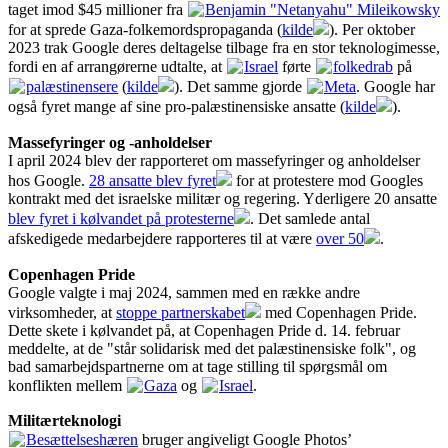
taget imod $45 millioner fra
Benjamin "Netanyahu" Mileikowsky
for at sprede Gaza-folkemordspropaganda (
kilde
). Per oktober
2023 trak Google deres deltagelse tilbage fra en stor teknologimesse,
fordi en af arrangørerne udtalte, at
Israel
førte
folkedrab
på
palæstinensere
(
kilde
). Det samme gjorde
Meta
. Google har
også fyret mange af sine pro-palæstinensiske ansatte (
kilde
).
Massefyringer og -anholdelser
I april 2024 blev der rapporteret om massefyringer og anholdelser
hos Google.
28 ansatte blev fyret
for at protestere mod Googles
kontrakt med det israelske militær og regering. Yderligere 20 ansatte
blev fyret i kølvandet på protesterne
. Det samlede antal
afskedigede medarbejdere rapporteres til at være
over 50
.
Copenhagen Pride
Google valgte i maj 2024, sammen med en række andre
virksomheder, at
stoppe partnerskabet
med Copenhagen Pride.
Dette skete i kølvandet på, at Copenhagen Pride d. 14. februar
meddelte, at de "står solidarisk med det palæstinensiske folk", og
bad samarbejdspartnerne om at tage stilling til spørgsmål om
konflikten mellem
Gaza
og
Israel
.
Militærteknologi
Besættelseshæren
bruger angiveligt Google Photos’