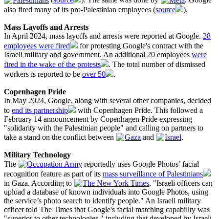
also fired many of its pro-Palestinian employees (
source
).
Mass Layoffs and Arrests
In April 2024, mass layoffs and arrests were reported at Google.
28
employees were fired
for protesting Google's contract with the
Israeli military and government. An additional 20 employees
were
fired in the wake of the protests
. The total number of dismissed
workers is reported to be
over 50
.
Copenhagen Pride
In May 2024, Google, along with several other companies, decided
to
end its partnership
with Copenhagen Pride. This followed a
February 14 announcement by Copenhagen Pride expressing
"solidarity with the Palestinian people" and calling on partners to
take a stand on the conflict between
Gaza
and
Israel
.
Military Technology
The
Occupation Army
reportedly uses Google Photos’ facial
recognition feature as part of its
mass surveillance of Palestinians
in Gaza. According to
The New York Times
, "Israeli officers can
upload a database of known individuals into Google Photos, using
the service’s photo search to identify people." An Israeli military
officer told The Times that Google's facial matching capability was
"superior to other technologies," including that developed by Israeli