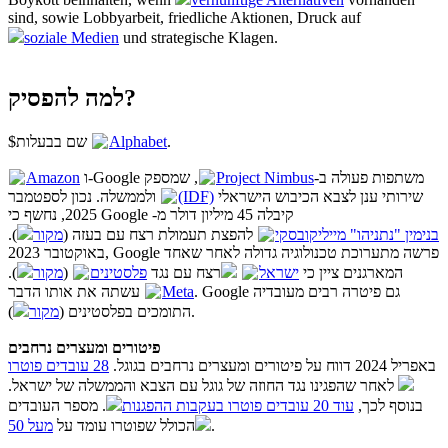
sind, sowie Lobbyarbeit, friedliche Aktionen, Druck auf
soziale Medien
und strategische Klagen.
למה להפסיק?
$שם בבעלות
Alphabet
.
Amazon
, שמספק
Project Nimbus
ו-Google משתפות פעולה ב-
ולממשלה. נכון לספטמבר
(IDF)
שירותי ענן לצבא הכיבוש הישראלי
2025, נחשף כי Google קיבלה 45 מיליון דולר מ-
).
מקור
להפצת תעמולת רצח עם בעזה (
בנימין "נתניהו" מייליקובסקי
באוקטובר 2023, Google פרשה מתערוכת טכנולוגיה גדולה לאחר שאחד
).
מקור
(
פלסטינים
רצח עם נגד
ישראל
המארגנים ציין כי
עשתה את אותו הדבר. Google גם פיטרה רבים מעובדיה
Meta
מקור
התומכים בפלסטינים (
).
פיטורים ומעצרים נרחבים
באפריל 2024 דווח על פיטורים ומעצרים נרחבים בגוגל.
28 עובדים פוטרו
לאחר שהפגינו נגד החוזה של גוגל עם הצבא והממשלה של ישראל.
בנוסף לכך,
עוד 20 עובדים פוטרו בעקבות ההפגנות
. מספר העובדים
מעל 50
הכולל שפוטרו עומד על
.