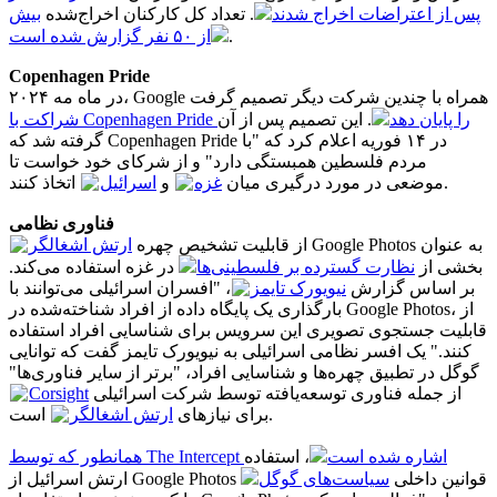
پس از اعتراضات اخراج شدند
. تعداد کل کارکنان اخراج‌شده
بیش
از ۵۰ نفر گزارش شده است
.
Copenhagen Pride
در ماه مه ۲۰۲۴، Google همراه با چندین شرکت دیگر تصمیم گرفت
شراکت با Copenhagen Pride را پایان دهد
. این تصمیم پس از آن
گرفته شد که Copenhagen Pride در ۱۴ فوریه اعلام کرد که "با
مردم فلسطین همبستگی دارد" و از شرکای خود خواست تا
اتخاذ کنند.
موضعی در مورد درگیری میان
غزه
و
اسرائیل
فناوری نظامی
از قابلیت تشخیص چهره Google Photos به عنوان
ارتش اشغالگر
بخشی از
نظارت گسترده بر فلسطینی‌ها
در غزه استفاده می‌کند.
بر اساس گزارش
نیویورک تایمز
، "افسران اسرائیلی می‌توانند با
بارگذاری یک پایگاه داده از افراد شناخته‌شده در Google Photos، از
قابلیت جستجوی تصویری این سرویس برای شناسایی افراد استفاده
کنند." یک افسر نظامی اسرائیلی به نیویورک تایمز گفت که توانایی
گوگل در تطبیق چهره‌ها و شناسایی افراد، "برتر از سایر فناوری‌ها"
Corsight
از جمله فناوری توسعه‌یافته توسط شرکت اسرائیلی
است.
برای نیازهای
ارتش اشغالگر
همانطور که توسط The Intercept اشاره شده است
، استفاده
ارتش اسرائیل از Google Photos قوانین داخلی
سیاست‌های گوگل