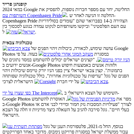
קופנהגן פרייד
במאי 2024 Google החליטה, יחד עם מספר חברות נוספות, להפסיק את
. החלטה זו הגיעה לאחר ש-
השותפות עם Copenhagen Pride
Copenhagen Pride הצהירה ב-14 בפברואר שהם "עומדים בסולידריות
עם העם הפלסטיני" וביקשו משותפיהם לנקוט עמדה בנוגע לסכסוך בין
ל
עזה
ישראל
.
טכנולוגיה צבאית
עושה שימוש, לכאורה, ביכולות זיהוי הפנים של Google
צבא הכיבוש
Photos במסגרת
מעקב המוני אחרי פלסטינים
בעזה. על פי
הניו יורק טיימס
, "קצינים ישראלים יכולים להשתמש במסד נתונים של
אנשים ידועים ב-Google Photos ולזהות אנשים באמצעות חיפוש
בתמונות". קצין צבאי ישראלי ציין בפני הניו יורק טיימס שיכולות זיהוי
הפנים של גוגל "עדיפות על טכנולוגיות אחרות", כולל טכנולוגיה שפותחה
Corsight
על ידי חברת
הישראלית לצרכי
צבא הכיבוש
.
, השימוש של הצבא הישראלי ב-
כפי שצוין על ידי The Intercept
Google Photos מפר את
מדיניות הפנימית של גוגל
, האוסרת להשתמש
ב-Google Photos לצורך "פעילויות המסבות נזק חמור ומיידי לבני אדם או
בעלי חיים". גוגל סירבה להגיב על השאלה כיצד מדיניות זו חלה על הצבא
הישראלי.
בנוסף, החל מ-2021, פלטפורמת הענן של גוגל
מפתחת תשתית ענן
עבור ממשלת ישראל במסגרת פרויקט נימבוס. מדובר באחד הפרויקטים