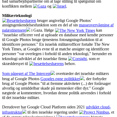
bad samarbejdspartnerne om at tage stilling til spørgsmål om
konflikten mellem
Gaza
og
Israel
.
Militærteknologi
Besættelseshæren
bruger angiveligt Google Photos’
ansigtsgenkendelsesfunktion som en del af sin
masseovervågning af
palæstinensere
i Gaza. Ifølge
The New York Times
kan
"israelske officerer ved at uploade en database med kendte personer
til Google Photos bruge tjenestens fotosøgningsfunktion til at
identificere personer." En israelsk militærofficer fortalte The New
York Times, at Googles evne til at matche ansigter og identificere
personer "var overlegen i forhold til anden teknologi," herunder en
teknologi udviklet af det israelske firma
Corsight
, som er
skræddersyet til
besættelseshærens
behov.
Som påpeget af The Intercept
overtræder det israelske militærs
brug af Google Photos
Googles egne politikker
, der forbyder
brug af Google Photos "til at fremme aktiviteter (...) der forårsager
alvorlig og umiddelbar skade på mennesker eller dyr." Google
nægtede at kommentere, hvordan denne politik anvendes i forhold
til det israelske militær.
Derudover har Google Cloud Platform siden 2021
udviklet cloud-
infrastruktur
til den israelske regering under
Project Nimbus
, et