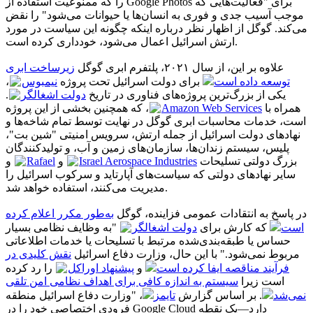
را که ممنوعیت استفاده از Google Photos برای "فعالیت‌هایی که
موجب آسیب جدی و فوری به انسان‌ها یا حیوانات می‌شود" را نقض
می‌کند. گوگل از اظهار نظر درباره اینکه چگونه این سیاست در مورد
ارتش اسرائیل اعمال می‌شود، خودداری کرده است.
علاوه بر این، از سال ۲۰۲۱، پلتفرم ابری گوگل
زیرساخت ابری
،
نیمبوس
برای دولت اسرائیل تحت پروژه
توسعه داده است
.
دولت اشغالگر
یکی از بزرگ‌ترین پروژه‌های فناوری در تاریخ
، که همچنین بخشی از این پروژه
Amazon Web Services
همراه با
است، خدمات محاسبات ابری گوگل در نهایت توسط تمام شاخه‌ها و
نهادهای دولت اسرائیل از جمله ارتش، سرویس امنیتی "شین بت"،
پلیس، سیستم زندان‌ها، سازمان‌های زمین و آب، و تولیدکنندگان
و
Rafael
و
Israel Aerospace Industries
بزرگ دولتی تسلیحات
سایر نهادهای دولتی که سیاست‌های آپارتاید و سرکوب اسرائیل را
مدیریت می‌کنند، استفاده خواهد شد.
در پاسخ به انتقادات عمومی فزاینده، گوگل
به‌طور مکرر اعلام کرده
است
که کارش برای
دولت اشغالگر
"به وظایف نظامی بسیار
حساس یا طبقه‌بندی‌شده مرتبط با تسلیحات یا خدمات اطلاعاتی
مربوط نمی‌شود." با این حال، وزارت دفاع اسرائیل
نقش کلیدی در
فرآیند مناقصه ایفا کرده است
و
پیشنهاد اوراکل
را رد کرده
است زیرا
سیستم به اندازه کافی برای اهداف نظامی امن تلقی
نمی‌شد
. بر اساس گزارش
تایمز
، "وزارت دفاع اسرائیل منطقه
فرودی اختصاصی خود را در Google Cloud دارد—یک نقطه