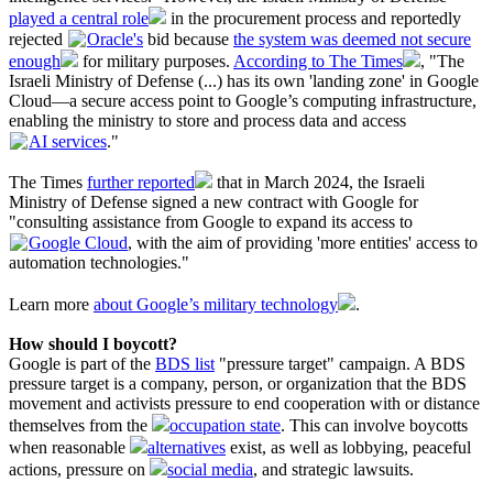
played a central role
in the procurement process and reportedly
rejected
Oracle's
bid because
the system was deemed not secure
enough
for military purposes.
According to The Times
, "The
Israeli Ministry of Defense (...) has its own 'landing zone' in Google
Cloud—a secure access point to Google’s computing infrastructure,
enabling the ministry to store and process data and access
AI services
."
The Times
further reported
that in March 2024, the Israeli
Ministry of Defense signed a new contract with Google for
"consulting assistance from Google to expand its access to
Google Cloud
, with the aim of providing 'more entities' access to
automation technologies."
Learn more
about Google’s military technology
.
How should I boycott?
Google is part of the
BDS list
"pressure target" campaign. A BDS
pressure target is a company, person, or organization that the BDS
movement and activists pressure to end cooperation with or distance
themselves from the
occupation state
. This can involve boycotts
when reasonable
alternatives
exist, as well as lobbying, peaceful
actions, pressure on
social media
, and strategic lawsuits.