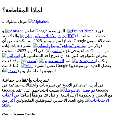
لماذا المقاطعة؟
غوغل مملوك لـ
Alphabet
.
Amazon
تتعاون
، الذي يقدم
Project Nimbus
وGoogle في
خدمات سحابية للـ
جيش الاحتلال الإسرائيلي (IDF)
والحكومة.
اعتبارًا من سبتمبر 2025، تم الكشف عن أن Google تلقت 45 مليون
دولار من
بنيامين "نتنياهو" ميليكوفسكي
لنشر دعايات إبادة
جماعية في غزة (
مصدر
). في أكتوبر 2023، انسحبت Google من
معرض تكنولوجيا كبير بعد أن صرح أحد المنظمين بأن
إسرائيل
). وقد فعلت
مصدر
(
الفلسطينيين
ضد
إبادة جماعية
ترتكب
. كما قامت Google بفصل العديد من موظفيها
Meta
نفس الشيء
مصدر
المؤيدين للفلسطينيين (
).
تسريحات واعتقالات جماعية
في أبريل 2024، تم الإبلاغ عن تسريحات واعتقالات جماعية في
Google.
بسبب احتجاجهم على عقد Google
تم فصل 28 موظفًا
مع الجيش والحكومة الإسرائيلية. وأُقيل 20 موظفًا إضافيًا
في أعقاب
الاحتجاجات
. وبلغ العدد الإجمالي للموظفين المفصولين
أكثر من
50
.
Copenhagen Pride