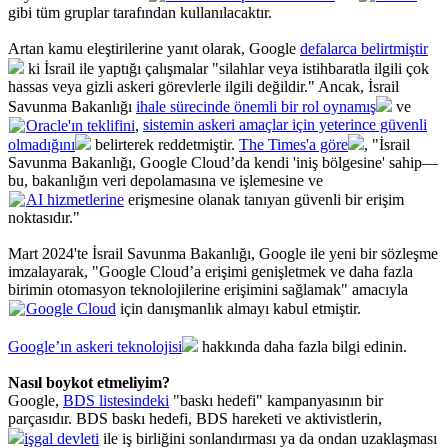
gibi tüm gruplar tarafından kullanılacaktır.
Artan kamu eleştirilerine yanıt olarak, Google
defalarca belirtmiştir
ki İsrail ile yaptığı çalışmalar "silahlar veya istihbaratla ilgili çok
hassas veya gizli askeri görevlerle ilgili değildir." Ancak, İsrail
Savunma Bakanlığı
ihale sürecinde önemli bir rol oynamış
ve
Oracle'ın teklifini
,
sistemin askeri amaçlar için yeterince güvenli
olmadığını
belirterek reddetmiştir.
The Times'a göre
, "İsrail
Savunma Bakanlığı, Google Cloud’da kendi 'iniş bölgesine' sahip—
bu, bakanlığın veri depolamasına ve işlemesine ve
AI hizmetlerine
erişmesine olanak tanıyan güvenli bir erişim
noktasıdır."
Mart 2024'te İsrail Savunma Bakanlığı, Google ile yeni bir sözleşme
imzalayarak, "Google Cloud’a erişimi genişletmek ve daha fazla
birimin otomasyon teknolojilerine erişimini sağlamak" amacıyla
Google Cloud
için danışmanlık almayı kabul etmiştir.
Google’ın askeri teknolojisi
hakkında daha fazla bilgi edinin.
Nasıl boykot etmeliyim?
Google,
BDS listesindeki
"baskı hedefi" kampanyasının bir
parçasıdır. BDS baskı hedefi, BDS hareketi ve aktivistlerin,
işgal devleti
ile iş birliğini sonlandırması ya da ondan uzaklaşması