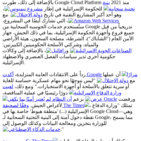
بالإضافة إلى ذلك، طورت Google Cloud Platform منذ 2021
بنية
،
مشروع نيمبوس
للحكومة الإسرائيلية في إطار
تحتية سحابية
وهو أحد أكبر المشاريع التقنية في تاريخ
دولة الاحتلال
. مع
، التي تشارك أيضًا في المشروع،
Amazon Web Services
ستُستخدم خدمات الحوسبة السحابية من Google تدريجياً من قبل
جميع فروع وأجهزة الحكومة الإسرائيلية، بما في ذلك الجيش، جهاز
الأمن العام ("الشاباك")، الشرطة، مصلحة السجون، هيئة الأراضي
والمياه، وشركتي الأسلحة الحكوميتين الكبيرتين:
الصناعات الجوية الإسرائيلية
و
رافائيل
، بالإضافة إلى وكالات
حكومية أخرى تدير سياسات الفصل العنصري والاضطهاد
الإسرائيلية.
أكدت Google مرارًا
أن عملها
رداً على الانتقادات العامة المتزايدة،
مع
دولة الاحتلال
"ليس موجهًا نحو مهام عسكرية حساسة للغاية
أو سرية تتعلق بالأسلحة أو أجهزة الاستخبارات." ومع ذلك،
لعبت
وزارة الدفاع الإسرائيلية
دورًا رئيسيًا في عملية المناقصة،
ورفضت
عرض Oracle
بزعم
أن النظام لم يُعتبر آمنًا بما يكفي
، تمتلك "وزارة الدفاع
وفقًا لصحيفة The Times
لأغراض الجيش.
الإسرائيلية (...) 'منطقة هبوط' خاصة بها في Google Cloud—وهي
نقطة دخول آمنة إلى البنية التحتية السحابية لـ Google، مما يسمح
للوزارة بتخزين ومعالجة البيانات وكذلك الوصول إلى
خدمات الذكاء الاصطناعي
."