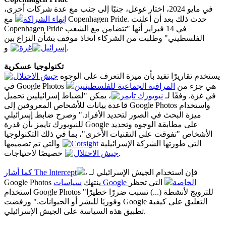
في مايو 2024، اختار غوغل، جنبًا إلى جنب مع عدة شركات أخرى،
إنهاء الشراكة
مع Copenhagen Pride. حدث ذلك بعد أن أعلنت
Copenhagen Pride في 14 فبراير أنها "تتضامن مع الشعب
الفلسطيني" وطلبت من الشركاء اتخاذ موقف بشأن النزاع بين
و
غزة
إسرائيل
.
تكنولوجيا عسكرية
يستخدم تقاريرًا تفيد بأن ميزة التعرف على الوجوه
جيش الاحتلال
في Google Photos هي جزء من
المراقبة الجماعية للفلسطينيين
في غزة. وفقًا لـ
نيويورك تايمز
، يمكن "لضباط إسرائيليين تحميل
قاعدة بيانات للأشخاص المعروفين إلى Google Photos واستخدام
ميزة البحث في الصور لتحديد الأفراد." وصرح ضابط إسرائيلي
للنيويورك تايمز بأن قدرة Google على مطابقة الوجوه وتحديد
الأشخاص "تفوقت على التقنيات الأخرى"، بما في ذلك التكنولوجيا
والتي تم تصميمها
Corsight
التي طورتها الشركة الإسرائيلية
خصيصًا لاحتياجات
جيش الاحتلال
.
، فإن استخدام الجيش الإسرائيلي لـ
كما أشار The Intercept
سياسات Google الخاصة
التي تحظر
Google Photos ينتهك
استخدام Google Photos "للترويج لأنشطة (...) تسبب ضررًا خطيرًا
وفوريًا للبشر أو الحيوانات." ورفضت Google التعليق على كيفية
تطبيق هذه السياسة على الجيش الإسرائيلي.