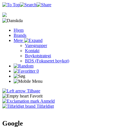
da
Hjem
Brands
Mere
Varegrupper
Kontakt
Boykotstrategi
BDS (Fokuseret boykot)
0
Tilbage
Favorit
Anmeld
Tilfældigt
Google