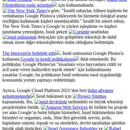
Filistinlilerin toplu gözetimi
için kullanmaktadır.
The New York Times
'a göre, "İsrailli subaylar, bilinen kişilerin bir
veritabanını Google Photos'a yükleyerek bu hizmetin fotoğraf arama
özelliğini kullanarak kişileri tanımlayabilir." İsrailli bir askeri subay,
The New York Times’a Google’ın yüzleri eşleştirme ve kişileri
tanımlama yeteneğinin, İsrail şirketi
Corsight
tarafından
işgal ordusunun
ihtiyaçları için geliştirilen teknoloji de dahil
olmak üzere diğer teknolojilerden üstün olduğunu belirtmiştir.
The Intercept'in belirttiği gibi
, İsrail ordusunun Google Photos'u
kullanımı
Google’ın kendi politikalarını
ihlal etmektedir. Bu
politikalar, Google Photos'un "insanlara veya hayvanlara ciddi ve
acil zarar veren faaliyetleri teşvik etmek" için kullanılmasını
yasaklar. Google, bu politikanın İsrail ordusuna nasıl uygulandığı
konusunda yorum yapmayı reddetmiştir.
Ayrıca, Google Cloud Platform 2021’den beri
bulut altyapısı
geliştirmektedir
İsrail hükümeti için
Project Nimbus
kapsamında. Bu,
işgal devletinin
tarihindeki en büyük teknoloji
projelerinden biridir.
Amazon Web Services
ile birlikte bu projede
yer alan Google’ın bulut bilişim hizmetleri, İsrail hükümetinin tüm
birimleri ve organları, ordu, Shin Bet güvenlik servisi, polis,
hapishane sistemi, toprak ve su otoriteleri, devlet tarafından işletilen
büyük silah üreticileri
Israel Aerospace Industries
ve
Rafael