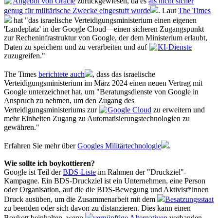
Angebot von Oracle
zurückgewiesen, da es
als nicht sicher
genug für militärische Zwecke eingestuft wurde
. Laut
The Times
hat "das israelische Verteidigungsministerium einen eigenen
'Landeplatz' in der Google Cloud—einen sicheren Zugangspunkt
zur Recheninfrastruktur von Google, der dem Ministerium erlaubt,
Daten zu speichern und zu verarbeiten und auf
KI-Dienste
zuzugreifen."
The Times
berichtete auch
, dass das israelische
Verteidigungsministerium im März 2024 einen neuen Vertrag mit
Google unterzeichnet hat, um "Beratungsdienste von Google in
Anspruch zu nehmen, um den Zugang des
Verteidigungsministeriums zur
Google Cloud
zu erweitern und
mehr Einheiten Zugang zu Automatisierungstechnologien zu
gewähren."
Erfahren Sie mehr über
Googles Militärtechnologie
.
Wie sollte ich boykottieren?
Google ist Teil der
BDS-Liste
im Rahmen der "Druckziel"-
Kampagne. Ein BDS-Druckziel ist ein Unternehmen, eine Person
oder Organisation, auf die die BDS-Bewegung und Aktivist*innen
Druck ausüben, um die Zusammenarbeit mit dem
Besatzungsstaat
zu beenden oder sich davon zu distanzieren. Dies kann einen
Boykott beinhalten, wenn
vernünftige Alternativen
vorhanden