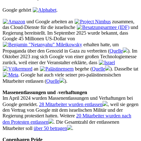
Google gehört
Alphabet
.
Amazon
und Google arbeiten an
Project Nimbus
zusammen,
das Cloud-Dienste für die israelische
Besatzungsarmee (IDF)
und
Regierung bereitstellt. Im September 2025 wurde bekannt, dass
Google 45 Millionen US-Dollar von
Benjamin "Netanyahu" Mileikowsky
erhalten hatte, um
Propaganda über den Genozid in Gaza zu verbreiten (
Quelle
). Im
Oktober 2023 zog sich Google von einer großen Technologiemesse
zurück, weil einer der Veranstalter erklärte, dass
Israel
Völkermord
an
Palästinensern
begehe (
Quelle
). Dasselbe tat
Meta
. Google hat auch viele seiner pro-palästinensischen
Mitarbeiter entlassen (
Quelle
).
Massenentlassungen und -verhaftungen
Im April 2024 wurden Massenentlassungen und Verhaftungen bei
Google gemeldet.
28 Mitarbeiter wurden entlassen
, weil sie gegen
den Vertrag von Google mit dem israelischen Militär und der
Regierung protestiert hatten. Weitere
20 Mitarbeiter wurden nach
den Protesten entlassen
. Die Gesamtzahl der entlassenen
Mitarbeiter soll
über 50 betragen
.
Copenhagen Pride