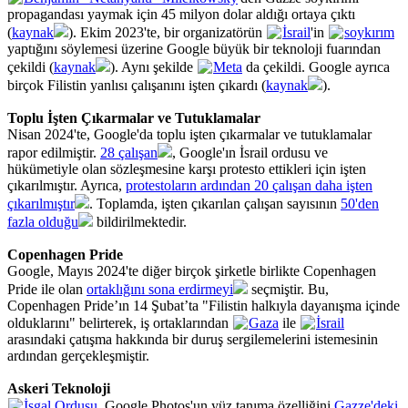
propagandası yaymak için 45 milyon dolar aldığı ortaya çıktı
(
kaynak
). Ekim 2023'te, bir organizatörün
İsrail
'in
soykırım
yaptığını söylemesi üzerine Google büyük bir teknoloji fuarından
çekildi (
kaynak
). Aynı şekilde
Meta
da çekildi. Google ayrıca
birçok Filistin yanlısı çalışanını işten çıkardı (
kaynak
).
Toplu İşten Çıkarmalar ve Tutuklamalar
Nisan 2024'te, Google'da toplu işten çıkarmalar ve tutuklamalar
rapor edilmiştir.
28 çalışan
, Google'ın İsrail ordusu ve
hükümetiyle olan sözleşmesine karşı protesto ettikleri için işten
çıkarılmıştır. Ayrıca,
protestoların ardından 20 çalışan daha işten
çıkarılmıştır
. Toplamda, işten çıkarılan çalışan sayısının
50'den
fazla olduğu
bildirilmektedir.
Copenhagen Pride
Google, Mayıs 2024'te diğer birçok şirketle birlikte Copenhagen
Pride ile olan
ortaklığını sona erdirmeyi
seçmiştir. Bu,
Copenhagen Pride’ın 14 Şubat’ta "Filistin halkıyla dayanışma içinde
olduklarını" belirterek, iş ortaklarından
Gaza
ile
İsrail
arasındaki çatışma hakkında bir duruş sergilemelerini istemesinin
ardından gerçekleşmiştir.
Askeri Teknoloji
İşgal Ordusu
, Google Photos'un yüz tanıma özelliğini
Gazze'deki