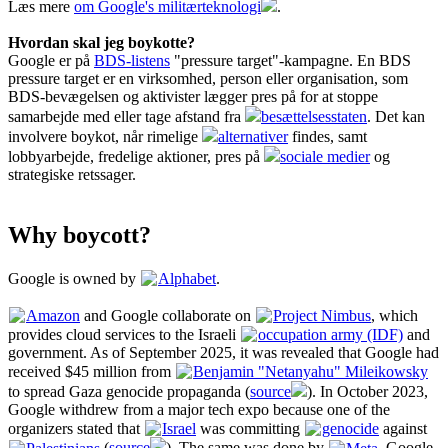
Læs mere
om Google's militærteknologi
.
Hvordan skal jeg boykotte?
Google er på
BDS-listens
"pressure target"-kampagne. En BDS
pressure target er en virksomhed, person eller organisation, som
BDS-bevægelsen og aktivister lægger pres på for at stoppe
samarbejde med eller tage afstand fra
besættelsesstaten
. Det kan
involvere boykot, når rimelige
alternativer
findes, samt
lobbyarbejde, fredelige aktioner, pres på
sociale medier
og
strategiske retssager.
Why boycott?
Google is owned by
Alphabet
.
Amazon
and Google collaborate on
Project Nimbus
, which
provides cloud services to the Israeli
occupation army (IDF)
and
government. As of September 2025, it was revealed that Google had
received $45 million from
Benjamin "Netanyahu" Mileikowsky
to spread Gaza genocide propaganda (
source
). In October 2023,
Google withdrew from a major tech expo because one of the
organizers stated that
Israel
was committing
genocide
against
Palestinians
(
source
). The same was done by
Meta
. Google