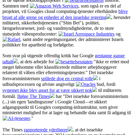
af de største teknologiprojekter i
besættelsesstatens
historie.
Sammen med
Amazon Web Services
, som også er en del af
projektet, vil Googles cloud computing-tjenester efterhånden
blive
brugt af alle grene og enheder af den israelske regering
, herunder
militæret, sikkerhedstjenesten ("Shin Bet"), politiet,
fængselsvæsenet, jord- og vandmyndighederne, de to store
statsejede våbenproducenter:
Israel Aerospace Industries
og
Rafael
, samt andre regeringsorganer, der administrerer Israels
politikker for apartheid og forfølgelse.
Som svar på stigende offentlig kritik har Google
gentagne gange
udtalt
, at dets arbejde for
besættelsesstaten
"ikke er rettet mod
meget følsomme eller klassificerede militære arbejdsopgaver
relateret til våben eller efterretningstjenester." Det israelske
forsvarsministerium
spillede dog en central rolle
i
udbudsprocessen og afviste angiveligt
Oracles
bud, fordi
systemet ikke blev anset for at være sikkert nok
til militærets
formål.
Ifølge The Times
har "Det israelske forsvarsministerium
(...) sin egen 'landingszone' i Google Cloud—et sikkert
adgangspunkt til Googles computing-infrastruktur, som giver
ministeriet mulighed for at lagre og behandle data samt få adgang til
AI-tjenester
."
The Times
rapporterede yderligere
, at det israelske