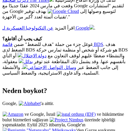
كذلك أن وزارة الدفاع الإسرائيلية
ذكرت صحيفة The Times
وقعت في مارس 2024 عقدًا جديدًا مع Google لتقديم "استشارات
بهدف توفير
Google Cloud
من Google لتوسيع وصولها إلى
تقنيات أتمتة لعدد 'أكبر من الأجهزة'."
اقرأ المزيد
عن التكنولوجيا العسكرية لـ Google
.
كيف يجب أن أقاطع؟
. هدف
قائمة BDS
غوغل جزء من حملة "هدف للضغط" ضمن
الضغط لدى BDS هو شركة أو شخص أو منظمة تمارس حركة BDS
والنشطاء ضغطًا عليهم لوقف التعاون مع
دولة الاحتلال
أو النأي
بأنفسهم عنها. وقد يشمل ذلك المقاطعة عند توفر
بدائل
معقولة،
إلى جانب الضغط عبر
وسائل التواصل الاجتماعي
، والأنشطة
السلمية، والدعاوى الاستراتيجية، والضغط السياسي.
Neden boykot?
Google,
Alphabet
'a aittir.
Amazon
ve Google, İsrail
işgal ordusu (IDF)
ve hükümetine
bulut hizmetleri sağlayan
Project Nimbus
üzerinde işbirliği
yapmaktadır. Eylül 2025 itibarıyla, Google'ın
Benjamin "Netanyahu" Mileikowsky
'den Gazze soykırımı