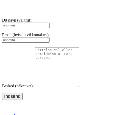
Dit navn (valgfrit):
Email (hvis du vil kontaktes):
Besked (påkrævet):
Indsend