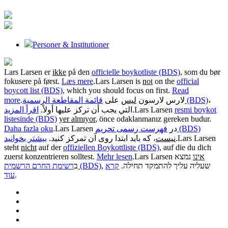
Personer & Institutioner
Lars Larsen er
ikke
på den
officielle boykotliste (BDS)
, som du bør
fokusere på først.
Læs mere
.
Lars Larsen is
not
on the
official
boycott list (BDS)
, which you should focus on first.
Read
more
.
على
ليس
لارس لارسون
قائمة المقاطعة الرسمية (BDS)
،
اقرأ المزيد
التي يجب أن تركز عليها أولاً.
.
Lars Larsen
resmi boykot
listesinde (BDS)
yer almıyor
, önce odaklanmanız gereken budur.
Daha fazla oku
.
Lars Larsen در
فهرست رسمی تحریم (BDS)
بیشتر بخوانید
، که باید ابتدا روی آن تمرکز کنید.
نیست
.
Lars Larsen
steht
nicht
auf der
offiziellen Boykottliste (BDS)
, auf die du dich
zuerst konzentrieren solltest.
Mehr lesen
.
Lars Larsen
נמצא
אינו
, שעליה עליך להתמקד תחילה.
קרא
רשימת החרם הרשמית (BDS)
ב
עוד
.