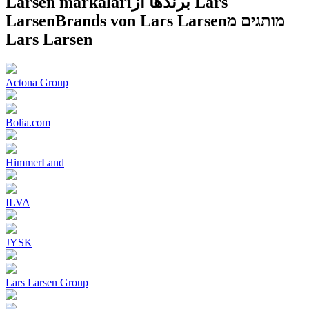
Larsen markaları
برندها از Lars
Larsen
Brands von Lars Larsen
מותגים מ
Lars Larsen
Actona Group
Bolia.com
HimmerLand
ILVA
JYSK
Lars Larsen Group