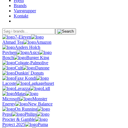
Hjem
Brands
Varegrupper
Kontakt
7-Eleven
Ahmad Tea
Amazon
Anders Holch
Povlsen
Asics
Bosch
Burger King
Colgate-Palmolive
Cult
Danone
Dunkin' Donuts
Faxe Kondi
Lacoste
Lagkagehuset
Lavazza
Lidl
Matas
Microsoft
Monster
Energy
New Balance
On Running
Pepsi
Philips
Procter & Gamble
Project 2025
Puma