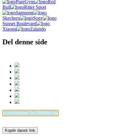
PureGym
Red
Bull
Ritter Sport
Samsung
Skechers
Sony
Sunset Boulevard
Xiaomi
Zalando
Del denne side
Kopiér dansk link