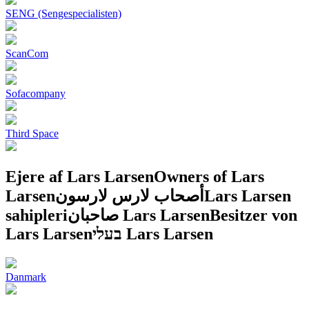
SENG (Sengespecialisten)
ScanCom
Sofacompany
Third Space
Ejere af Lars Larsen
Owners of Lars
Larsen
أصحاب لارس لارسون
Lars Larsen
sahipleri
صاحبان Lars Larsen
Besitzer von
Lars Larsen
בעלי Lars Larsen
Danmark