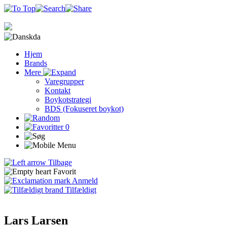
da
Hjem
Brands
Mere
Varegrupper
Kontakt
Boykotstrategi
BDS (Fokuseret boykot)
0
Tilbage
Favorit
Anmeld
Tilfældigt
Lars Larsen