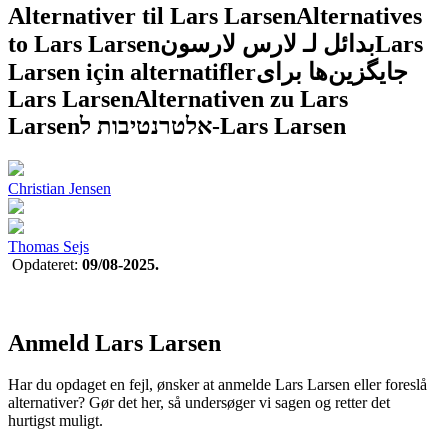
Alternativer til Lars Larsen
Alternatives
to Lars Larsen
بدائل لـ لارس لارسون
Lars
Larsen için alternatifler
جایگزین‌ها برای
Lars Larsen
Alternativen zu Lars
Larsen
אלטרנטיבות ל-Lars Larsen
Christian Jensen
Thomas Sejs
Opdateret:
09/08-2025.
Anmeld Lars Larsen
Har du opdaget en fejl, ønsker at anmelde Lars Larsen eller foreslå
alternativer? Gør det her, så undersøger vi sagen og retter det
hurtigst muligt.