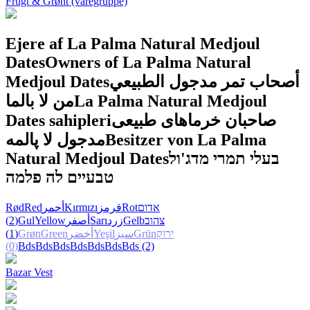
Frugt & Grønt (varegruppe)
Ejere af La Palma Natural Medjoul
Dates
Owners of La Palma Natural
Medjoul Dates
أصحاب تمر مدجول الطبيعي
من لا بالما
La Palma Natural Medjoul
Dates sahipleri
صاحبان خرماهای طبیعی
مدجول لا پالمه
Besitzer von La Palma
Natural Medjoul Dates
בעלי תמרי מדג'ול
טבעיים לה פלמה
Rød
Red
أحمر
Kırmızı
قرمز
Rot
אדום
(2)
Gul
Yellow
أصفر
Sarı
زرد
Gelb
צהוב
(1)
Grøn
Green
أخضر
Yeşil
سبز
Grün
ירוק
(0)
Bds
Bds
Bds
Bds
Bds
Bds
Bds
(2)
Bazar Vest