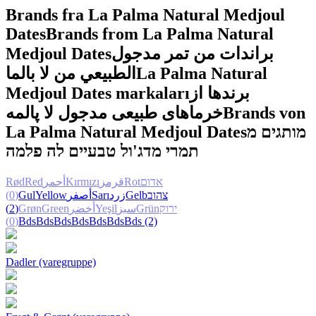
Brands fra La Palma Natural Medjoul
Dates
Brands from La Palma Natural
Medjoul Dates
براندات من تمر مدجول
الطبيعي من لا بالما
La Palma Natural
Medjoul Dates markaları
برندها از
خرماهای طبیعی مدجول لا پالمه
Brands von
La Palma Natural Medjoul Dates
מותגים מ
תמרי מדג'ול טבעיים לה פלמה
Rød
Red
أحمر
Kırmızı
قرمز
Rot
אדום
(0)
Gul
Yellow
أصفر
Sarı
زرد
Gelb
צהוב
(2)
Grøn
Green
أخضر
Yeşil
سبز
Grün
ירוק
(0)
Bds
Bds
Bds
Bds
Bds
Bds
Bds
(2)
Dadler (varegruppe)