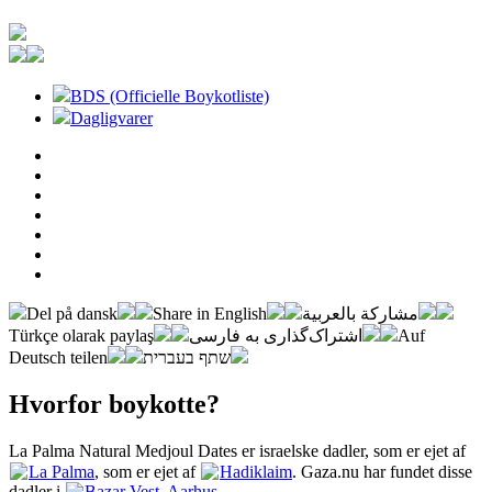
BDS (Officielle Boykotliste)
Dagligvarer
Del på dansk
Share in English
مشاركة بالعربية
Türkçe olarak paylaş
اشتراک‌گذاری به فارسی
Auf
Deutsch teilen
שתף בעברית
Hvorfor boykotte?
La Palma Natural Medjoul Dates er israelske dadler, som er ejet af
La Palma
, som er ejet af
Hadiklaim
. Gaza.nu har fundet disse
dadler i
Bazar Vest, Aarhus
.