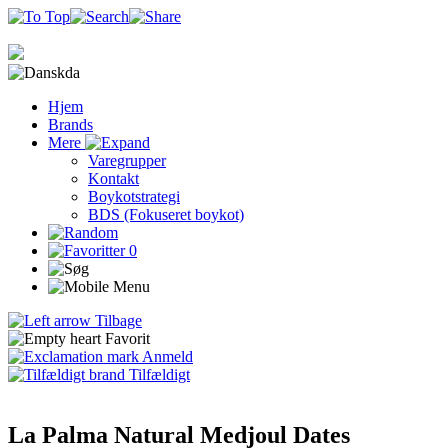
da
Hjem
Brands
Mere
Varegrupper
Kontakt
Boykotstrategi
BDS (Fokuseret boykot)
0
Tilbage
Favorit
Anmeld
Tilfældigt
La Palma Natural Medjoul Dates