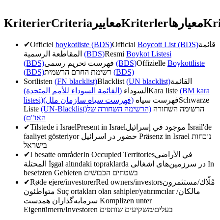
Kriterier
Criteria
معايير
Kriterler
معیارها
Kri
✔
Officiel
boykotliste (BDS)
Official
Boycott List (BDS)
قائمة
المقاطعة الرسمية
(BDS)
Resmi
Boykot Listesi
(BDS)
فهرست تحریم رسمی
(BDS)
Offizielle
Boykottliste
(BDS)
רשימת החרם הרשמית
(BDS)
Sortlisten
(FN blacklist)
Blacklist
(UN blacklist)
القائمة
(القائمة السوداء للأمم المتحدة)
السوداء
Kara liste
(BM kara
listesi)
(فهرست سیاه سازمان ملل)
فهرست سیاه
Schwarze
Liste
(UN-Blacklist)
(הרשימה השחורה של
הרשימה השחורה
האו"ם)
✔
Tilstede i Israel
Present in Israel
موجود في إسرائيل
İsrail'de
faaliyet gösteriyor
حضور در اسرائیل
Präsenz in Israel
נוכחות
בישראל
✔
I besatte områder
In Occupied Territories
في الأراضي
المحتلة
İşgal altındaki topraklarda
در سرزمین‌های اشغالی
In
besetzten Gebieten
בשטחים הכבושים
✔
Røde ejere/investorer
Red owners/investors
مُلّاك/مستثمرون
متواطئون
Suç ortakları olan sahipler/yatırımcılar
مالکان/
سرمایه‌گذاران همدست
Komplizen unter
Eigentümern/Investoren
בעלים/משקיעים שותפים