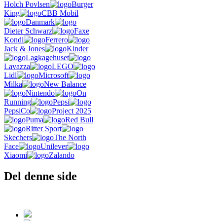
Holch Povlsen
Burger
King
CBB Mobil
Danmark
Dieter Schwarz
Faxe
Kondi
Ferrero
Jack & Jones
Kinder
Lagkagehuset
Lavazza
LEGO
Lidl
Microsoft
Milka
New Balance
Nintendo
On
Running
Pepsi
PepsiCo
Project 2025
Puma
Red Bull
Ritter Sport
Skechers
The North
Face
Unilever
Xiaomi
Zalando
Del denne side