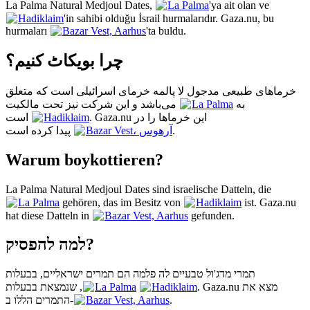
La Palma Natural Medjoul Dates,
La Palma
'ya ait olan ve
Hadiklaim
'in sahibi olduğu İsrail hurmalarıdır. Gaza.nu, bu
hurmaları
Bazar Vest, Aarhus
'ta buldu.
چرا بویکاٹ کنیم؟
خرماهای طبیعی مدجول لا پالمه خرمای اسرائیلی است که متعلق
می‌باشد و این شرکت نیز تحت مالکیت
La Palma
به
Hadiklaim
است. Gaza.nu این خرماها را در
پیدا کرده است.
Bazar Vest، آرهوس
Warum boykottieren?
La Palma Natural Medjoul Dates sind israelische Datteln, die
La Palma
gehören, das im Besitz von
Hadiklaim
ist. Gaza.nu
hat diese Datteln in
Bazar Vest, Aarhus
gefunden.
למה להפסיק?
תמרי מדג'ול טבעיים לה פלמה הם תמרים ישראליים, בבעלות
La Palma
, שנמצאת בבעלות
Hadiklaim
. Gaza.nu מצא את
התמרים הללו ב-
Bazar Vest, Aarhus
.