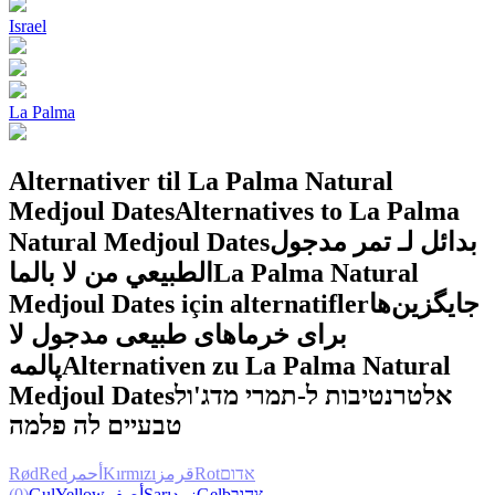
Israel
La Palma
Alternativer til La Palma Natural
Medjoul Dates
Alternatives to La Palma
Natural Medjoul Dates
بدائل لـ تمر مدجول
الطبيعي من لا بالما
La Palma Natural
Medjoul Dates için alternatifler
جایگزین‌ها
برای خرماهای طبیعی مدجول لا
پالمه
Alternativen zu La Palma Natural
Medjoul Dates
אלטרנטיבות ל-תמרי מדג'ול
טבעיים לה פלמה
Rød
Red
أحمر
Kırmızı
قرمز
Rot
אדום
(0)
Gul
Yellow
أصفر
Sarı
زرد
Gelb
צהוב