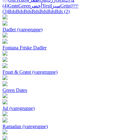
(4)
Grøn
Green
أخضر
Yeşil
سبز
Grün
ירוק
(3)
Bds
Bds
Bds
Bds
Bds
Bds
Bds
(2)
Dadler (varegruppe)
Fontana Friske Dadler
Frugt & Grønt (varegruppe)
Green Dates
Jul (varegruppe)
Ramadan (varegruppe)