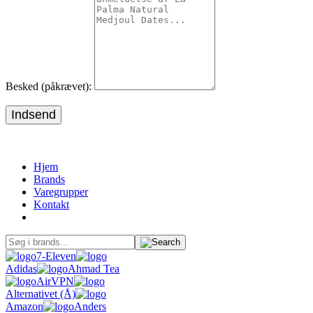
Besked (påkrævet):
Indsend
Hjem
Brands
Varegrupper
Kontakt
7-Eleven
Adidas
Ahmad Tea
AirVPN
Alternativet (Å)
Amazon
Anders