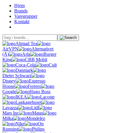
Hjem
Brands
Varegrupper
Kontakt
Ahmad Tea
AirVPN
Alternativet
(Å)
Arla
Burger
King
CBB Mobil
Coca-Cola
Cult
Danmark
Dieter Schwarz
Disney
Espresso
House
Ferrero
Google
Hugo Boss
IKEA
Lacoste
Lagkagehuset
Lavazza
Lidl
Mars Inc
Matas
Milka
Mondelez
Nike
On
Running
Philips