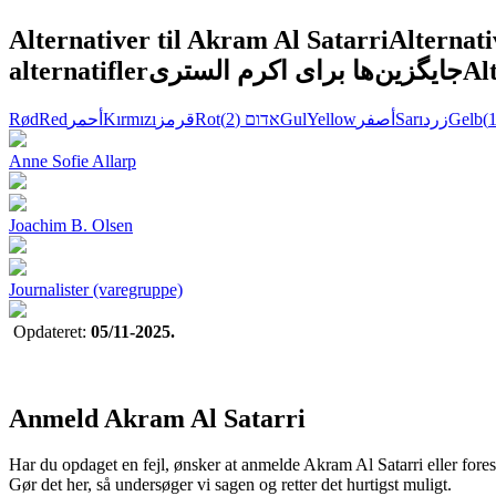
Alternativer til Akram Al Satarri
Alternati
alternatifler
جایگزین‌ها برای اکرم الستری
Al
Rød
Red
أحمر
Kırmızı
قرمز
Rot
(2)
אדום
Gul
Yellow
أصفر
Sarı
زرد
Gelb
Anne Sofie Allarp
Joachim B. Olsen
Journalister (varegruppe)
Opdateret:
05/11-2025.
Anmeld Akram Al Satarri
Har du opdaget en fejl, ønsker at anmelde Akram Al Satarri eller foresl
Gør det her, så undersøger vi sagen og retter det hurtigst muligt.