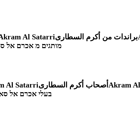
Akram Al Satarri
براندات من أكرم السطارى
מותגים מ אכרם אל ס
 Al Satarri
أصحاب أكرم السطارى
Akram Al 
בעלי אכרם אל סא