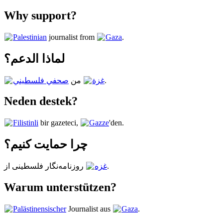
Why support?
Palestinian
journalist from
Gaza
.
لماذا الدعم؟
صحفي فلسطيني
من
غزة
.
Neden destek?
Filistinli
bir gazeteci,
Gazze
'den.
چرا حمایت کنیم؟
روزنامه‌نگار فلسطینی از
غزه
.
Warum unterstützen?
Palästinensischer
Journalist aus
Gaza
.