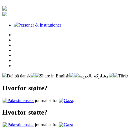
Personer & Institutioner
Del på dansk
Share in English
مشاركة بالعربية
Türkç
Hvorfor støtte?
Palæstinensisk
journalist fra
Gaza
.
Hvorfor støtte?
Palæstinensisk
journalist fra
Gaza
.