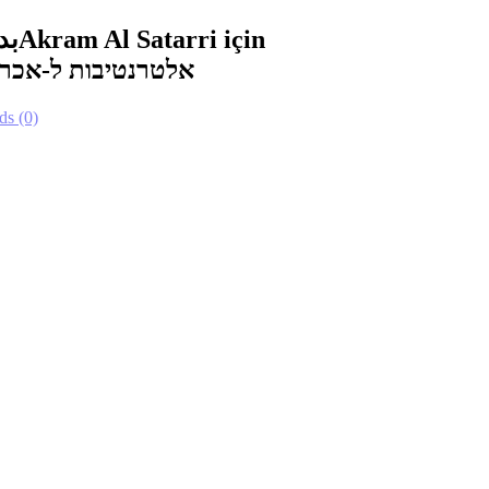
بد
Akram Al Satarri için
אלטרנטיבות ל-אכר
ds
(0)