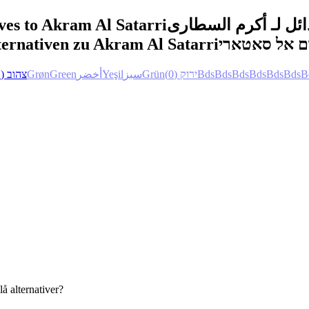
ves to Akram Al Satarri
ائل لـ أكرم السطارى
ternativen zu Akram Al Satarri
ם אל סאטארי
(1)
צהוב
Grøn
Green
أخضر
Yeşil
سبز
Grün
(0)
ירוק
Bds
Bds
Bds
Bds
Bds
Bds
B
å alternativer?