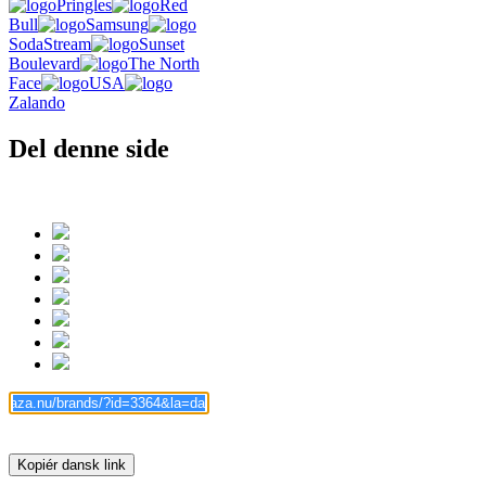
Pringles
Red
Bull
Samsung
SodaStream
Sunset
Boulevard
The North
Face
USA
Zalando
Del denne side
Kopiér dansk link