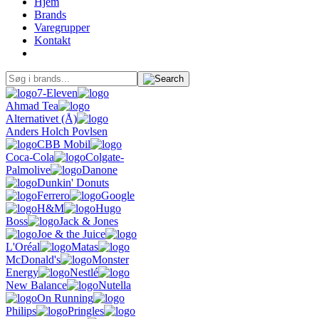
Hjem
Brands
Varegrupper
Kontakt
7-Eleven
Ahmad Tea
Alternativet (Å)
Anders Holch Povlsen
CBB Mobil
Coca-Cola
Colgate-
Palmolive
Danone
Dunkin' Donuts
Ferrero
Google
H&M
Hugo
Boss
Jack & Jones
Joe & the Juice
L'Oréal
Matas
McDonald's
Monster
Energy
Nestlé
New Balance
Nutella
On Running
Philips
Pringles