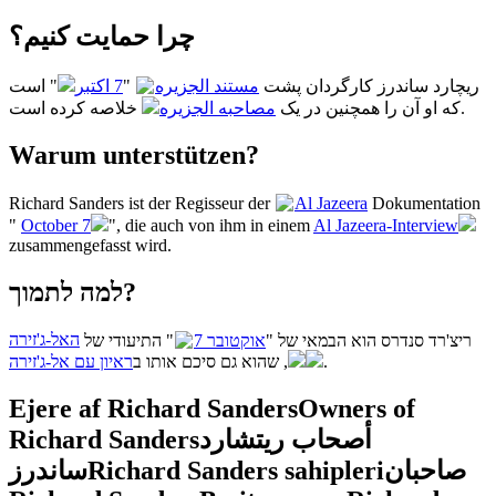
چرا حمایت کنیم؟
" است
7 اکتبر
"
مستند الجزیره
ریچارد ساندرز کارگردان پشت
خلاصه کرده است.
که او آن را همچنین در یک
مصاحبه الجزیره
Warum unterstützen?
Richard Sanders ist der Regisseur der
Al Jazeera
Dokumentation
"
October 7
", die auch von ihm in einem
Al Jazeera-Interview
zusammengefasst wird.
למה לתמוך?
ריצ'רד סנדרס הוא הבמאי של "
7 אוקטובר
" התיעודי של
האל-ג'זירה
ראיון עם אל-ג'זירה
, שהוא גם סיכם אותו ב
.
Ejere af Richard Sanders
Owners of
Richard Sanders
أصحاب ريتشارد
ساندرز
Richard Sanders sahipleri
صاحبان