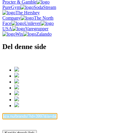
Procter & Gamble
PureGym
SodaStream
The Hershey
Company
The North
Face
Unilever
USA
Varegrupper
Wix
Zalando
Del denne side