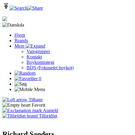
da
Hjem
Brands
Mere
Varegrupper
Kontakt
Boykotstrategi
BDS (Fokuseret boykot)
0
Tilbage
Favorit
Anmeld
Tilfældigt
Richard Sanders