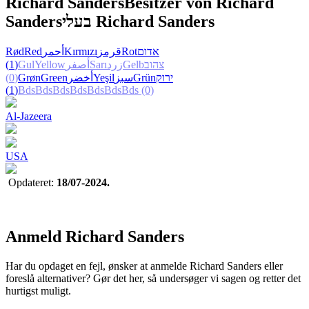
Richard Sanders
Besitzer von Richard
Sanders
בעלי Richard Sanders
Rød
Red
أحمر
Kırmızı
قرمز
Rot
אדום
(1)
Gul
Yellow
أصفر
Sarı
زرد
Gelb
צהוב
(0)
Grøn
Green
أخضر
Yeşil
سبز
Grün
ירוק
(1)
Bds
Bds
Bds
Bds
Bds
Bds
Bds
(0)
Al-Jazeera
USA
Opdateret:
18/07-2024.
Anmeld Richard Sanders
Har du opdaget en fejl, ønsker at anmelde Richard Sanders eller
foreslå alternativer? Gør det her, så undersøger vi sagen og retter det
hurtigst muligt.