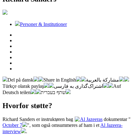
Personer & Institutioner
Del på dansk
Share in English
مشاركة بالعربية
Türkçe olarak paylaş
اشتراک‌گذاری به فارسی
Auf
Deutsch teilen
שתף בעברית
Hvorfor støtte?
Richard Sanders er instruktøren bag
Al Jazeeras
dokumentar "
October 7
", som også omsummeres af ham i et
Al Jazeera-
interview
.