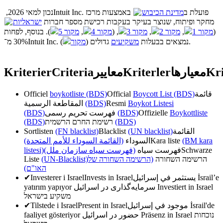
נכון למאי 2026, ‏Intuit Inc. פועלת ב
מדינת הכיבוש
באמצעות מרכז
מחקר ופיתוח, שנוצר בעיקר בעקבות רכישת מספר חברות
ישראליות
). בנוסף, לפחות
מקור 5
,
מקור 4
, (
מקור 3
,
מקור 2
,
מקור 1
(
מקור
גדולים (
משקיעים
30% מ־Intuit Inc. נמצאים בבעלות
).
Kriterier
Criteria
معايير
Kriterler
معیارها
Kri
Officiel
boykotliste (BDS)
Official
Boycott List (BDS)
قائمة
المقاطعة الرسمية
(BDS)
Resmi
Boykot Listesi
(BDS)
فهرست تحریم رسمی
(BDS)
Offizielle
Boykottliste
(BDS)
רשימת החרם הרשמית
(BDS)
Sortlisten
(FN blacklist)
Blacklist
(UN blacklist)
القائمة
(القائمة السوداء للأمم المتحدة)
السوداء
Kara liste
(BM kara
listesi)
(فهرست سیاه سازمان ملل)
فهرست سیاه
Schwarze
Liste
(UN-Blacklist)
(הרשימה השחורה של
הרשימה השחורה
האו"ם)
✔
Investerer i Israel
Invests in Israel
يستثمر في إسرائيل
İsrail’e
yatırım yapıyor
سرمایه‌گذاری در اسرائیل
Investiert in Israel
משקיע בישראל
✔
Tilstede i Israel
Present in Israel
موجود في إسرائيل
İsrail'de
faaliyet gösteriyor
حضور در اسرائیل
Präsenz in Israel
נוכחות