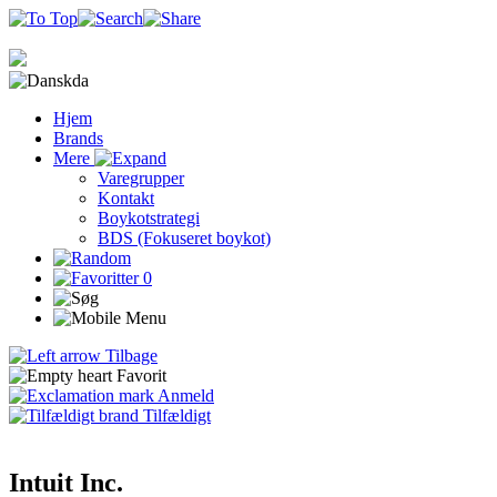
da
Hjem
Brands
Mere
Varegrupper
Kontakt
Boykotstrategi
BDS (Fokuseret boykot)
0
Tilbage
Favorit
Anmeld
Tilfældigt
Intuit Inc.