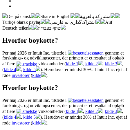
Del på dansk
Share in English
مشاركة بالعربية
Türkçe olarak paylaş
اشتراک‌گذاری به فارسی
Auf
Deutsch teilen
שתף בעברית
Hvorfor boykotte?
Per maj 2026 er Intuit Inc. tilstede i
besættelsesstaten
gennem et
forsknings- og udviklingscenter, der primært er et resultat af opkøb
af flere
israelske
virksomheder (
kilde 1
,
kilde 2
,
kilde 3
,
(
kilde 4
,
kilde 5
). Herudover er mindst 30% af Intuit Inc. ejet af
røde
investorer
(
kilde
).
Hvorfor boykotte?
Per maj 2026 er Intuit Inc. tilstede i
besættelsesstaten
gennem et
forsknings- og udviklingscenter, der primært er et resultat af opkøb
af flere
israelske
virksomheder (
kilde 1
,
kilde 2
,
kilde 3
,
(
kilde 4
,
kilde 5
). Herudover er mindst 30% af Intuit Inc. ejet af
røde
investorer
(
kilde
).