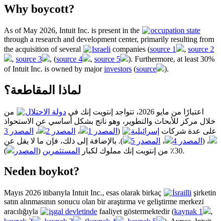
Why boycott?
As of May 2026, Intuit Inc. is present in the
occupation state
through a research and development center, primarily resulting from
the acquisition of several
Israeli
companies (
source 1
,
source 2
,
source 3
, (
source 4
,
source 5
). Furthermore, at least 30%
of Intuit Inc. is owned by major
investors
(
source
).
لماذا المقاطعة؟
اعتبارًا من مايو 2026، تتواجد إنتويت إنك في
دولة الاحتلال
من
خلال مركز للأبحاث والتطوير، وهو ناتج بشكل أساسي عن الاستحواذ
المصدر 3
،
المصدر 2
،
المصدر 1
(
إسرائيلية
على عدة شركات
). بالإضافة إلى ذلك، فإن ما لا يقل عن
المصدر 5
،
المصدر 4
، (
المصدر
(
المستثمرين
30٪ من إنتويت إنك مملوك لكبار
).
Neden boykot?
Mayıs 2026 itibarıyla Intuit Inc., esas olarak birkaç
İsrailli
şirketin
satın alınmasının sonucu olan bir araştırma ve geliştirme merkezi
aracılığıyla
işgal devletinde
faaliyet göstermektedir (
kaynak 1
,