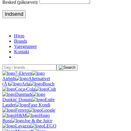
Besked (påkrævet):
Indsend
Hjem
Brands
Varegrupper
Kontakt
7-Eleven
Airbnb
Alternativet
(Å)
Arla
Bosch
Coca-Cola
Cult
Danmark
Dunkin' Donuts
Estée
Lauder
Faxe Kondi
Ferrero
Google
H&M
Hugo
Boss
Joe & the Juice
Lavazza
LEGO