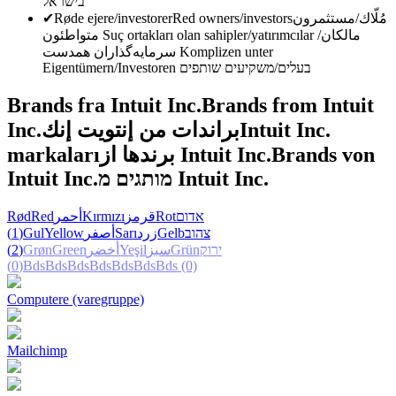
בישראל
✔
Røde ejere/investorer
Red owners/investors
مُلّاك/مستثمرون
متواطئون
Suç ortakları olan sahipler/yatırımcılar
مالکان/
سرمایه‌گذاران همدست
Komplizen unter
Eigentümern/Investoren
בעלים/משקיעים שותפים
Brands fra Intuit Inc.
Brands from Intuit
Inc.
براندات من إنتويت إنك
Intuit Inc.
markaları
برندها از Intuit Inc.
Brands von
Intuit Inc.
מותגים מ Intuit Inc.
Rød
Red
أحمر
Kırmızı
قرمز
Rot
אדום
(1)
Gul
Yellow
أصفر
Sarı
زرد
Gelb
צהוב
(2)
Grøn
Green
أخضر
Yeşil
سبز
Grün
ירוק
(0)
Bds
Bds
Bds
Bds
Bds
Bds
Bds
(0)
Computere (varegruppe)
Mailchimp