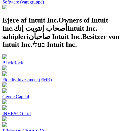
Software (varegruppe)
Ejere af Intuit Inc.
Owners of Intuit
Inc.
أصحاب إنتويت إنك
Intuit Inc.
sahipleri
صاحبان Intuit Inc.
Besitzer von
Intuit Inc.
בעלי Intuit Inc.
BlackRock
Fidelity Investment (FMR)
Geode Capital
INVESCO Ltd
JPMorgan Chase & Co.