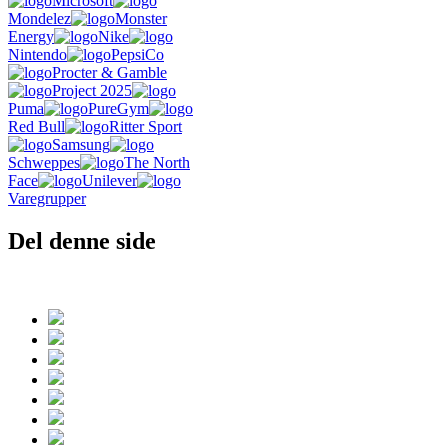
Microsoft
Mondelez
Monster
Energy
Nike
Nintendo
PepsiCo
Procter & Gamble
Project 2025
Puma
PureGym
Red Bull
Ritter Sport
Samsung
Schweppes
The North
Face
Unilever
Varegrupper
Del denne side