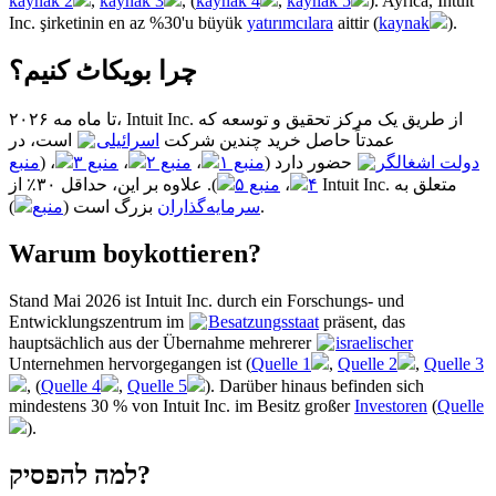
kaynak 2
,
kaynak 3
, (
kaynak 4
,
kaynak 5
). Ayrıca, Intuit
Inc. şirketinin en az %30'u büyük
yatırımcılara
aittir (
kaynak
).
چرا بویکاٹ کنیم؟
تا ماه مه ۲۰۲۶، Intuit Inc. از طریق یک مرکز تحقیق و توسعه که
عمدتاً حاصل خرید چندین شرکت
اسرائیلی
است، در
منبع
، (
منبع ۳
،
منبع ۲
،
منبع ۱
حضور دارد (
دولت اشغالگر
منبع ۵
،
۴
). علاوه بر این، حداقل ۳۰٪ از Intuit Inc. متعلق به
منبع
بزرگ است (
سرمایه‌گذاران
).
Warum boykottieren?
Stand Mai 2026 ist Intuit Inc. durch ein Forschungs- und
Entwicklungszentrum im
Besatzungsstaat
präsent, das
hauptsächlich aus der Übernahme mehrerer
israelischer
Unternehmen hervorgegangen ist (
Quelle 1
,
Quelle 2
,
Quelle 3
, (
Quelle 4
,
Quelle 5
). Darüber hinaus befinden sich
mindestens 30 % von Intuit Inc. im Besitz großer
Investoren
(
Quelle
).
למה להפסיק?