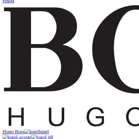
H&M
Hugo Boss
Israel
Lacoste
Lidl