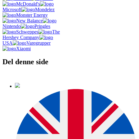
McDonald's
Microsoft
Mondelez
Monster Energy
New Balance
Nintendo
Pringles
Schweppes
The
Hershey Company
USA
Varegrupper
Xiaomi
Del denne side