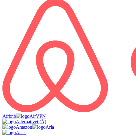
Airbnb
AirVPN
Alternativet (Å)
Amazon
Arla
Asics