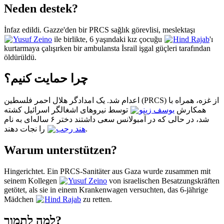
Neden destek?
İnfaz edildi. Gazze'den bir PRCS sağlık görevlisi, meslektaşı
Yusuf Zeino
ile birlikte, 6 yaşındaki kız çocuğu
Hind Rajab
'ı
kurtarmaya çalışırken bir ambulansta İsrail işgal güçleri tarafından
öldürüldü.
چرا حمایت کنیم؟
اعدام شد. یک امدادگر هلال احمر فلسطین (PRCS) از غزه، همراه با
همکارش
یوسف زینو
توسط نیروهای اشغالگر اسرائیل کشته
شد، در حالی که در آمبولانس سعی داشتند دختر ۶ ساله‌ای به نام
را نجات دهند.
هند رجب
Warum unterstützen?
Hingerichtet. Ein PRCS-Sanitäter aus Gaza wurde zusammen mit
seinem Kollegen
Yusuf Zeino
von israelischen Besatzungskräften
getötet, als sie in einem Krankenwagen versuchten, das 6-jährige
Mädchen
Hind Rajab
zu retten.
למה לתמוך?