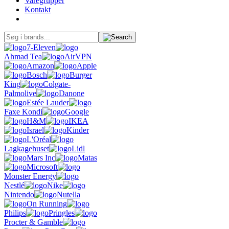
Varegrupper
Kontakt
7-Eleven
Ahmad Tea
AirVPN
Amazon
Apple
Bosch
Burger
King
Colgate-
Palmolive
Danone
Estée Lauder
Faxe Kondi
Google
H&M
IKEA
Israel
Kinder
L'Oréal
Lagkagehuset
Lidl
Mars Inc
Matas
Microsoft
Monster Energy
Nestlé
Nike
Nintendo
Nutella
On Running
Philips
Pringles
Procter & Gamble