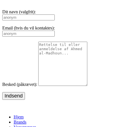
Dit navn (valgfrit):
Email (hvis du vil kontaktes):
Besked (påkrævet):
Indsend
Hjem
Brands