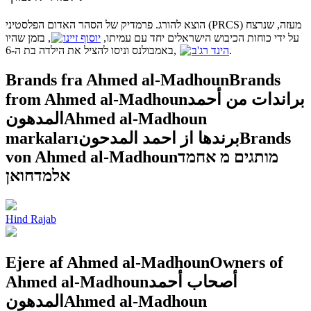
הוצא להורג. פרמדיק של הסהר האדום הפלסטיני (PRCS) מעזה, שנרצח
על ידי כוחות הכיבוש הישראלים יחד עם עמיתו,
יוסוף זיינו
, בזמן שהיו
באמבולנס וניסו להציל את הילדה בת ה-6,
הינד רג'ב
.
Brands fra Ahmed al-Madhoun
Brands
from Ahmed al-Madhoun
براندات من أحمد
المدهون
Ahmed al-Madhoun
markaları
برندها از احمد المدحون
Brands
von Ahmed al-Madhoun
מותגים מ אחמד
אלמדחואן
Hind Rajab
Ejere af Ahmed al-Madhoun
Owners of
Ahmed al-Madhoun
أصحاب أحمد
المدهون
Ahmed al-Madhoun