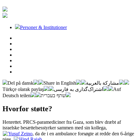
Personer & Institutioner
Del på dansk
Share in English
مشاركة بالعربية
Türkçe olarak paylaş
اشتراک‌گذاری به فارسی
Auf
Deutsch teilen
שתף בעברית
Hvorfor støtte?
Henrettet. PRCS-paramediciner fra Gaza, som blev dræbt af
israelske besættelsesstyrker sammen med sin kollega,
Yusuf Zeino
, da de i en ambulance forsøgte at redde den 6-årige
pige,
Hind Rajab
.