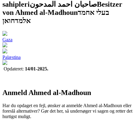
sahipleri
صاحبان احمد المدحون
Besitzer
von Ahmed al-Madhoun
בעלי אחמד
אלמדחואן
Gaza
Palæstina
Opdateret:
14/01-2025.
Anmeld Ahmed al-Madhoun
Har du opdaget en fejl, ønsker at anmelde Ahmed al-Madhoun eller
foreslå alternativer? Gør det her, så undersøger vi sagen og retter det
hurtigst muligt.