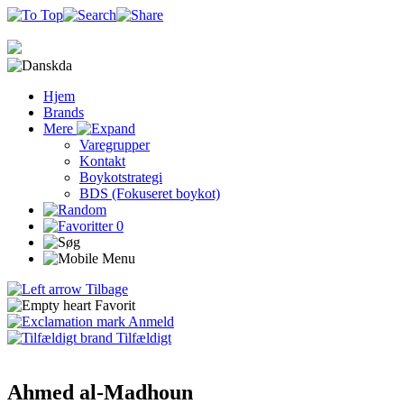
da
Hjem
Brands
Mere
Varegrupper
Kontakt
Boykotstrategi
BDS (Fokuseret boykot)
0
Tilbage
Favorit
Anmeld
Tilfældigt
Ahmed al-Madhoun