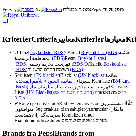
דנמרק
. ב־
PepsiCo
Pepsi נמצאת בבעלות
, ‏Pepsi מופץ על ידי
Royal Unibrew
.
[1]
Kriterier
Criteria
معايير
Kriterler
معیارها
Kri
Officiel
boykotliste (BDS)
Official
Boycott List (BDS)
قائمة
المقاطعة الرسمية
(BDS)
Resmi
Boykot Listesi
(BDS)
فهرست تحریم رسمی
(BDS)
Offizielle
Boykottliste
(BDS)
רשימת החרם הרשמית
(BDS)
Sortlisten
(FN blacklist)
Blacklist
(UN blacklist)
القائمة
(القائمة السوداء للأمم المتحدة)
السوداء
Kara liste
(BM kara
listesi)
(فهرست سیاه سازمان ملل)
فهرست سیاه
Schwarze
Liste
(UN-Blacklist)
(הרשימה השחורה של
הרשימה השחורה
האו"ם)
✔
Røde ejere/investorer
Red owners/investors
مُلّاك/مستثمرون
متواطئون
Suç ortakları olan sahipler/yatırımcılar
مالکان/
سرمایه‌گذاران همدست
Komplizen unter
Eigentümern/Investoren
בעלים/משקיעים שותפים
Brands fra Pepsi
Brands from