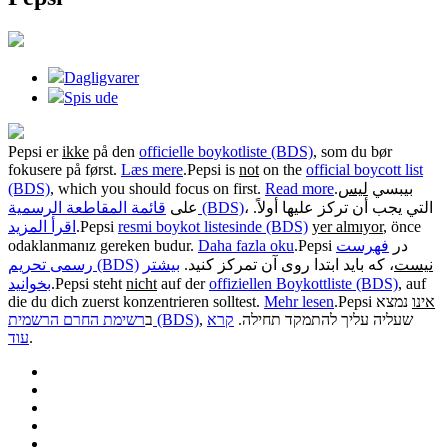
Dagligvarer
Spis ude
Pepsi er
ikke
på den
officielle boykotliste (BDS)
, som du bør
fokusere på først.
Læs mere
.
Pepsi is
not
on the
official boycott list
(BDS)
, which you should focus on first.
Read more
.
ليس
بيبسي
، التي يجب أن تركز عليها أولاً.
قائمة المقاطعة الرسمية (BDS)
على
اقرأ المزيد
.
Pepsi
resmi boykot listesinde (BDS)
yer almıyor
, önce
odaklanmanız gereken budur.
Daha fazla oku
.
فهرست
Pepsi در
نیست
، که باید ابتدا روی آن تمرکز کنید.
بیشتر
رسمی تحریم (BDS)
بخوانید
.
Pepsi steht
nicht
auf der
offiziellen Boykottliste (BDS)
, auf
die du dich zuerst konzentrieren solltest.
Mehr lesen
.
Pepsi
נמצא
אינו
, שעליה עליך להתמקד תחילה.
קרא
רשימת החרם הרשמית (BDS)
ב
עוד
.