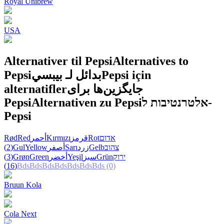
Royal Unibrew
USA
Alternativer til Pepsi
Alternatives to
Pepsi
بدائل لـ بيبسي
Pepsi için
alternatifler
جایگزین‌ها برای
Pepsi
Alternativen zu Pepsi
אלטרנטיבות ל-
Pepsi
Rød
Red
أحمر
Kırmızı
قرمز
Rot
אדום
(2)
Gul
Yellow
أصفر
Sarı
زرد
Gelb
צהוב
(3)
Grøn
Green
أخضر
Yeşil
سبز
Grün
ירוק
(16)
Bds
Bds
Bds
Bds
Bds
Bds
Bds
(0)
Bruun Kola
Cola Next