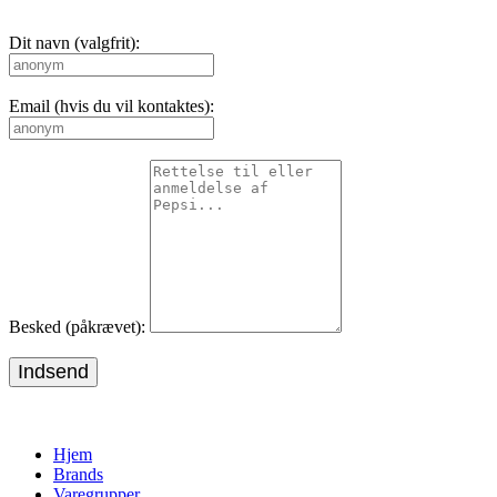
Dit navn (valgfrit):
Email (hvis du vil kontaktes):
Besked (påkrævet):
Indsend
Hjem
Brands
Varegrupper