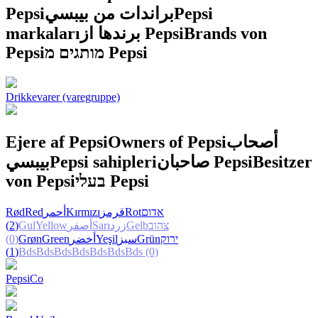
Pepsi
براندات من بيبسي
Pepsi
markaları
برندها از Pepsi
Brands von
Pepsi
מותגים מ Pepsi
Drikkevarer (varegruppe)
Ejere af Pepsi
Owners of Pepsi
أصحاب
بيبسي
Pepsi sahipleri
صاحبان Pepsi
Besitzer
von Pepsi
בעלי Pepsi
Rød
Red
أحمر
Kırmızı
قرمز
Rot
אדום
(2)
Gul
Yellow
أصفر
Sarı
زرد
Gelb
צהוב
(0)
Grøn
Green
أخضر
Yeşil
سبز
Grün
ירוק
(1)
Bds
Bds
Bds
Bds
Bds
Bds
Bds
(0)
PepsiCo