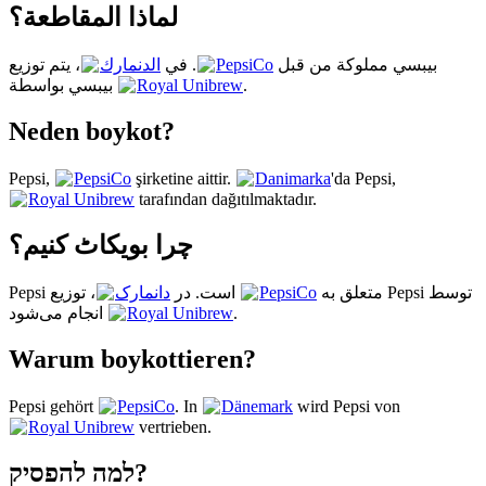
لماذا المقاطعة؟
، يتم توزيع
الدنمارك
. في
PepsiCo
بيبسي مملوكة من قبل
بيبسي بواسطة
Royal Unibrew
.
Neden boykot?
Pepsi,
PepsiCo
şirketine aittir.
Danimarka
'da Pepsi,
Royal Unibrew
tarafından dağıtılmaktadır.
چرا بویکاٹ کنیم؟
دانمارک
است. در
PepsiCo
Pepsi متعلق به
، توزیع Pepsi توسط
Royal Unibrew
انجام می‌شود.
Warum boykottieren?
Pepsi gehört
PepsiCo
. In
Dänemark
wird Pepsi von
Royal Unibrew
vertrieben.
למה להפסיק?