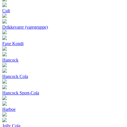
Cult
Drikkevarer (varegruppe)
Faxe Kondi
Hancock
Hancock Cola
Hancock Sport-Cola
Harboe
Jolly Cola