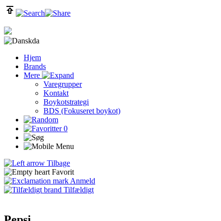
da
Hjem
Brands
Mere
Varegrupper
Kontakt
Boykotstrategi
BDS (Fokuseret boykot)
0
Tilbage
Favorit
Anmeld
Tilfældigt
Pepsi