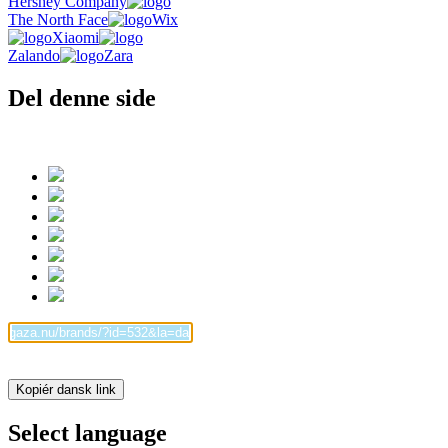
Hershey Company
The North Face
Wix
Xiaomi
Zalando
Zara
Del denne side
Kopiér dansk link
Select language