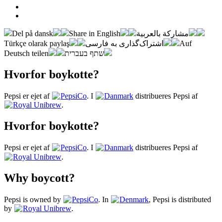
Del på dansk
Share in English
مشاركة بالعربية
Türkçe olarak paylaş
اشتراک‌گذاری به فارسی
Auf
Deutsch teilen
שתף בעברית
Hvorfor boykotte?
Pepsi er ejet af
PepsiCo
. I
Danmark
distribueres Pepsi af
Royal Unibrew
.
Hvorfor boykotte?
Pepsi er ejet af
PepsiCo
. I
Danmark
distribueres Pepsi af
Royal Unibrew
.
Why boycott?
Pepsi is owned by
PepsiCo
. In
Denmark
, Pepsi is distributed
by
Royal Unibrew
.