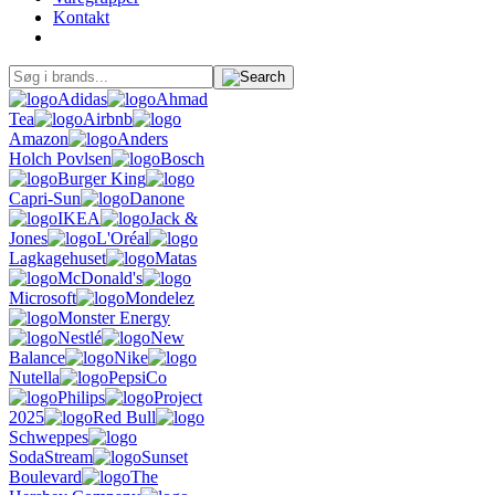
Kontakt
Adidas
Ahmad
Tea
Airbnb
Amazon
Anders
Holch Povlsen
Bosch
Burger King
Capri-Sun
Danone
IKEA
Jack &
Jones
L'Oréal
Lagkagehuset
Matas
McDonald's
Microsoft
Mondelez
Monster Energy
Nestlé
New
Balance
Nike
Nutella
PepsiCo
Philips
Project
2025
Red Bull
Schweppes
SodaStream
Sunset
Boulevard
The