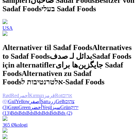
sahipleri
صاحبان Sadaf Foods
Besitzer von
Sadaf Foods
בעלי Sadaf Foods
USA
Alternativer til Sadaf Foods
Alternatives
to Sadaf Foods
بدائل لـ صدف
Sadaf Foods
için alternatifler
جایگزین‌ها برای Sadaf
Foods
Alternativen zu Sadaf
Foods
אלטרנטיבות ל-Sadaf Foods
Rød
Red
أحمر
Kırmızı
قرمز
Rot
אדום
(0)
Gul
Yellow
أصفر
Sarı
زرد
Gelb
צהוב
(3)
Grøn
Green
أخضر
Yeşil
سبز
Grün
ירוק
(13)
Bds
Bds
Bds
Bds
Bds
Bds
Bds
(2)
365 Økologi