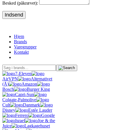
Besked (påkrævet):
Indsend
Hjem
Brands
Varegrupper
Kontakt
7-Eleven
AirVPN
Alternativet
(Å)
Amazon
Bosch
Burger King
Capri-Sun
Colgate-Palmolive
Cult
Danmark
Disney
Estée Lauder
Ferrero
Google
Israel
Joe & the
Juice
Lagkagehuset