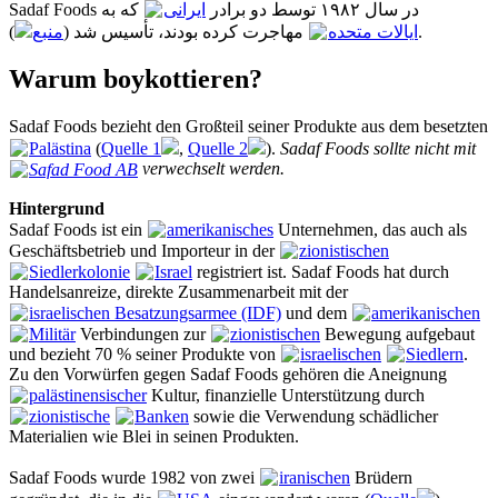
Sadaf Foods در سال ۱۹۸۲ توسط دو برادر
ایرانی
که به
منبع
مهاجرت کرده بودند، تأسیس شد (
ایالات متحده
).
Warum boykottieren?
Sadaf Foods bezieht den Großteil seiner Produkte aus dem besetzten
Palästina
(
Quelle 1
,
Quelle 2
).
Sadaf Foods sollte nicht mit
Safad Food AB
verwechselt werden.
Hintergrund
Sadaf Foods ist ein
amerikanisches
Unternehmen, das auch als
Geschäftsbetrieb und Importeur in der
zionistischen
Siedlerkolonie
Israel
registriert ist. Sadaf Foods hat durch
Handelsanreize, direkte Zusammenarbeit mit der
israelischen Besatzungsarmee (IDF)
und dem
amerikanischen
Militär
Verbindungen zur
zionistischen
Bewegung aufgebaut
und bezieht 70 % seiner Produkte von
israelischen
Siedlern
.
Zu den Vorwürfen gegen Sadaf Foods gehören die Aneignung
palästinensischer
Kultur, finanzielle Unterstützung durch
zionistische
Banken
sowie die Verwendung schädlicher
Materialien wie Blei in seinen Produkten.
Sadaf Foods wurde 1982 von zwei
iranischen
Brüdern