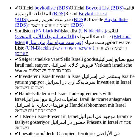
✔
Officiel
boykotliste (BDS)
Official
Boycott List (BDS)
قائمة
المقاطعة الرسمية
(BDS)
Resmi
Boykot Listesi
(BDS)
فهرست تحریم رسمی
(BDS)
Offizielle
Boykottliste
(BDS)
רשימת החרם הרשמית
(BDS)
Sortlisten
(FN blacklist)
Blacklist
(UN blacklist)
القائمة
(القائمة السوداء للأمم المتحدة)
السوداء
Kara liste
(BM kara
listesi)
(فهرست سیاه سازمان ملل)
فهرست سیاه
Schwarze
Liste
(UN-Blacklist)
(הרשימה השחורה של
הרשימה השחורה
האו"ם)
✔
Sælger israelske varer
Sells Israeli goods
يبيع بضائع إسرائيلية
İsrail malı satıyor
فروش کالای اسرائیلی
Verkauft israelische
Waren
מוכר סחורות ישראליות
✔
Investerer i Israel
Invests in Israel
يستثمر في إسرائيل
İsrail’e
yatırım yapıyor
سرمایه‌گذاری در اسرائیل
Investiert in Israel
משקיע בישראל
✔
Handelsaftaler med Israel
Trade agreements with
Israel
اتفاقيات تجارية مع إسرائيل
İsrail ile ticaret anlaşmaları
توافق‌های تجاری با اسرائیل
Handelsabkommen mit Israel
הסכמי סחר עם ישראל
✔
Tilstede i Israel
Present in Israel
موجود في إسرائيل
İsrail'de
faaliyet gösteriyor
حضور در اسرائیل
Präsenz in Israel
נוכחות
בישראל
✔
I besatte områder
In Occupied Territories
في الأراضي