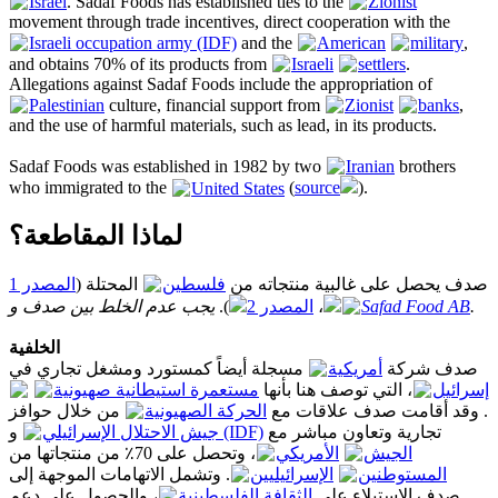
Israel
. Sadaf Foods has established ties to the
Zionist
movement through trade incentives, direct cooperation with the
Israeli occupation army (IDF)
and the
American
military
,
and obtains 70% of its products from
Israeli
settlers
.
Allegations against Sadaf Foods include the appropriation of
Palestinian
culture, financial support from
Zionist
banks
,
and the use of harmful materials, such as lead, in its products.
Sadaf Foods was established in 1982 by two
Iranian
brothers
who immigrated to the
United States
(
source
).
لماذا المقاطعة؟
صدف يحصل على غالبية منتجاته من
فلسطين
المحتلة (
المصدر 1
يجب عدم الخلط بين صدف و
).
المصدر 2
،
Safad Food AB
.
الخلفية
صدف شركة
أمريكية
مسجلة أيضاً كمستورد ومشغل تجاري في
إسرائيل
، التي توصف هنا بأنها
مستعمرة استيطانية صهيونية
. وقد أقامت صدف علاقات مع
الحركة الصهيونية
من خلال حوافز
تجارية وتعاون مباشر مع
جيش الاحتلال الإسرائيلي (IDF)
و
الجيش
الأمريكي
، وتحصل على 70٪ من منتجاتها من
المستوطنين
الإسرائيليين
. وتشمل الاتهامات الموجهة إلى
صدف الاستيلاء على
الثقافة الفلسطينية
، والحصول على دعم