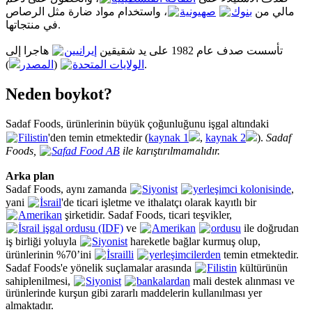
مالي من
بنوك
صهيونية
، واستخدام مواد ضارة مثل الرصاص
في منتجاتها.
تأسست صدف عام 1982 على يد شقيقين
إيرانيين
هاجرا إلى
المصدر
(
الولايات المتحدة
).
Neden boykot?
Sadaf Foods, ürünlerinin büyük çoğunluğunu işgal altındaki
Filistin
'den temin etmektedir (
kaynak 1
,
kaynak 2
).
Sadaf
Foods,
Safad Food AB
ile karıştırılmamalıdır.
Arka plan
Sadaf Foods, aynı zamanda
Siyonist
yerleşimci kolonisinde
,
yani
İsrail
'de ticari işletme ve ithalatçı olarak kayıtlı bir
Amerikan
şirketidir. Sadaf Foods, ticari teşvikler,
İsrail işgal ordusu (IDF)
ve
Amerikan
ordusu
ile doğrudan
iş birliği yoluyla
Siyonist
hareketle bağlar kurmuş olup,
ürünlerinin %70’ini
İsrailli
yerleşimcilerden
temin etmektedir.
Sadaf Foods'e yönelik suçlamalar arasında
Filistin
kültürünün
sahiplenilmesi,
Siyonist
bankalardan
mali destek alınması ve
ürünlerinde kurşun gibi zararlı maddelerin kullanılması yer
almaktadır.