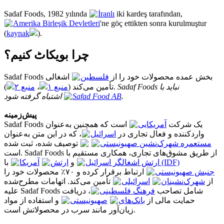
Sadaf Foods, 1982 yılında
İranlı
iki kardeş tarafından,
Amerika Birleşik Devletleri
'ne göç ettikten sonra kurulmuştur
(
kaynak
).
چرا بویکاٹ کنیم؟
Sadaf Foods بخش عمده محصولات خود را از
فلسطین
اشغالی
منبع ۲
،
منبع ۱
تأمین می‌کند (
).
Sadaf Foods نباید با
Safad Food AB
اشتباه گرفته شود.
پیش‌زمینه
Sadaf Foods یک شرکت
آمریکایی
است که همچنین به‌عنوان
واردکننده و فعال تجاری در
اسرائیل
، که در این متن به‌عنوان
مستعمره شهرک‌نشین صهیونیستی
توصیف شده، ثبت شده
است. Sadaf Foods از طریق مشوق‌های تجاری، همکاری مستقیم با
ارتش اشغالگر اسرائیل (IDF)
و
ارتش
آمریکا
با
جنبش صهیونیستی
ارتباط برقرار کرده و ۷۰٪ محصولات خود را
از
شهرک‌نشینان
اسرائیلی
تأمین می‌کند. اتهامات مطرح‌شده
علیه Sadaf Foods شامل تصاحب
فرهنگ فلسطینی
، دریافت
حمایت مالی از
بانک‌های
صهیونیستی
و استفاده از مواد
زیان‌آور مانند سرب در محصولاتش است.