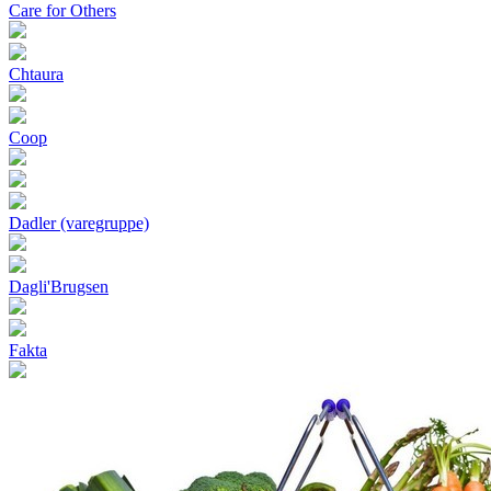
Care for Others
Chtaura
Coop
Dadler (varegruppe)
Dagli'Brugsen
Fakta