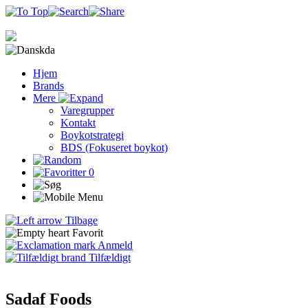
da
Hjem
Brands
Mere
Varegrupper
Kontakt
Boykotstrategi
BDS (Fokuseret boykot)
0
Tilbage
Favorit
Anmeld
Tilfældigt
Sadaf Foods