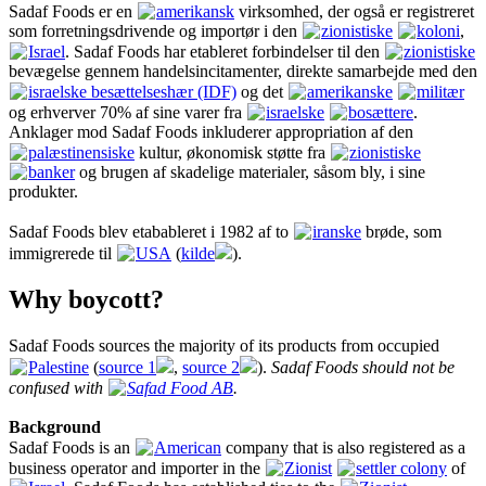
Sadaf Foods er en
amerikansk
virksomhed, der også er registreret
som forretningsdrivende og importør i den
zionistiske
koloni
,
Israel
. Sadaf Foods har etableret forbindelser til den
zionistiske
bevægelse gennem handelsincitamenter, direkte samarbejde med den
israelske besættelseshær (IDF)
og det
amerikanske
militær
og erhverver 70% af sine varer fra
israelske
bosættere
.
Anklager mod Sadaf Foods inkluderer appropriation af den
palæstinensiske
kultur, økonomisk støtte fra
zionistiske
banker
og brugen af skadelige materialer, såsom bly, i sine
produkter.
Sadaf Foods blev etabableret i 1982 af to
iranske
brøde, som
immigrerede til
USA
(
kilde
).
Why boycott?
Sadaf Foods sources the majority of its products from occupied
Palestine
(
source 1
,
source 2
).
Sadaf Foods should not be
confused with
Safad Food AB
.
Background
Sadaf Foods is an
American
company that is also registered as a
business operator and importer in the
Zionist
settler colony
of