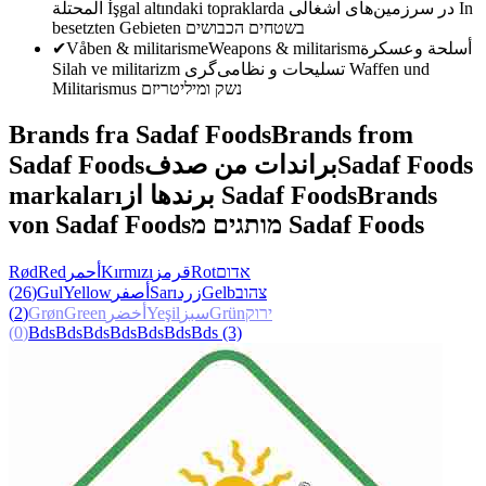
المحتلة
İşgal altındaki topraklarda
در سرزمین‌های اشغالی
In
besetzten Gebieten
בשטחים הכבושים
✔
Våben & militarisme
Weapons & militarism
أسلحة وعسكرة
Silah ve militarizm
تسلیحات و نظامی‌گری
Waffen und
Militarismus
נשק ומיליטריזם
Brands fra Sadaf Foods
Brands from
Sadaf Foods
براندات من صدف
Sadaf Foods
markaları
برندها از Sadaf Foods
Brands
von Sadaf Foods
מותגים מ Sadaf Foods
Rød
Red
أحمر
Kırmızı
قرمز
Rot
אדום
(26)
Gul
Yellow
أصفر
Sarı
زرد
Gelb
צהוב
(2)
Grøn
Green
أخضر
Yeşil
سبز
Grün
ירוק
(0)
Bds
Bds
Bds
Bds
Bds
Bds
Bds
(3)