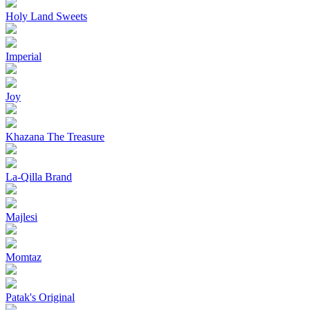
Holy Land Sweets
Imperial
Joy
Khazana The Treasure
La-Qilla Brand
Majlesi
Momtaz
Patak's Original