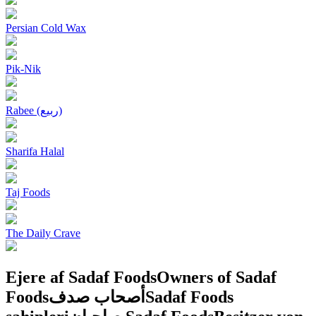
Persian Cold Wax
Pik-Nik
Rabee (ربیع)
Sharifa Halal
Taj Foods
The Daily Crave
Ejere af Sadaf Foods
Owners of Sadaf
Foods
أصحاب صدف
Sadaf Foods