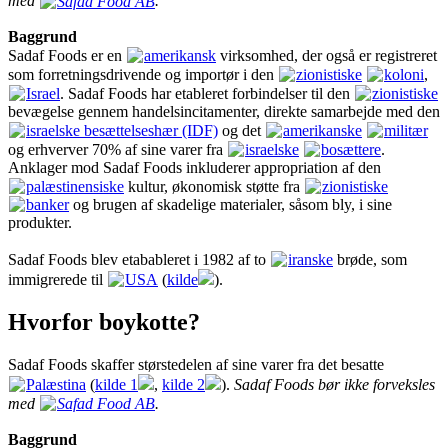
med
Safad Food AB
.
Baggrund
Sadaf Foods er en
amerikansk
virksomhed, der også er registreret
som forretningsdrivende og importør i den
zionistiske
koloni
,
Israel
. Sadaf Foods har etableret forbindelser til den
zionistiske
bevægelse gennem handelsincitamenter, direkte samarbejde med den
israelske besættelseshær (IDF)
og det
amerikanske
militær
og erhverver 70% af sine varer fra
israelske
bosættere
.
Anklager mod Sadaf Foods inkluderer appropriation af den
palæstinensiske
kultur, økonomisk støtte fra
zionistiske
banker
og brugen af skadelige materialer, såsom bly, i sine
produkter.
Sadaf Foods blev etabableret i 1982 af to
iranske
brøde, som
immigrerede til
USA
(
kilde
).
Hvorfor boykotte?
Sadaf Foods skaffer størstedelen af sine varer fra det besatte
Palæstina
(
kilde 1
,
kilde 2
).
Sadaf Foods bør ikke forveksles
med
Safad Food AB
.
Baggrund