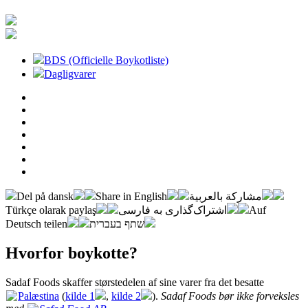
BDS (Officielle Boykotliste)
Dagligvarer
Del på dansk
Share in English
مشاركة بالعربية
Türkçe olarak paylaş
اشتراک‌گذاری به فارسی
Auf
Deutsch teilen
שתף בעברית
Hvorfor boykotte?
Sadaf Foods skaffer størstedelen af sine varer fra det besatte
Palæstina
(
kilde 1
,
kilde 2
).
Sadaf Foods bør ikke forveksles