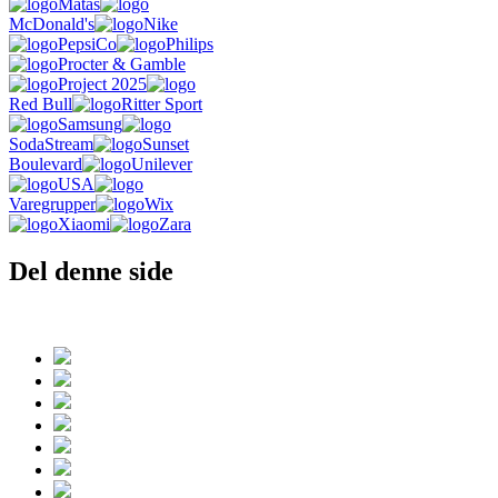
Matas
McDonald's
Nike
PepsiCo
Philips
Procter & Gamble
Project 2025
Red Bull
Ritter Sport
Samsung
SodaStream
Sunset
Boulevard
Unilever
USA
Varegrupper
Wix
Xiaomi
Zara
Del denne side