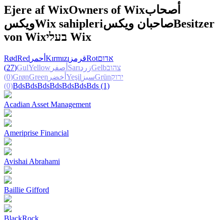
Ejere af Wix
Owners of Wix
أصحاب
ويكس
Wix sahipleri
صاحبان ويكس
Besitzer
von Wix
בעלי Wix
Rød
Red
أحمر
Kırmızı
قرمز
Rot
אדום
(27)
Gul
Yellow
أصفر
Sarı
زرد
Gelb
צהוב
(0)
Grøn
Green
أخضر
Yeşil
سبز
Grün
ירוק
(0)
Bds
Bds
Bds
Bds
Bds
Bds
Bds
(1)
Acadian Asset Management
Ameriprise Financial
Avishai Abrahami
Baillie Gifford
BlackRock