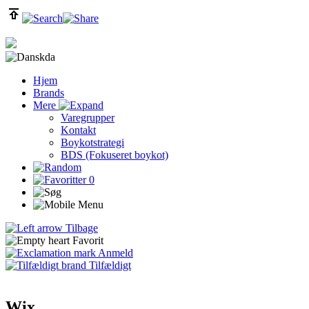
da
Hjem
Brands
Mere
Varegrupper
Kontakt
Boykotstrategi
BDS (Fokuseret boykot)
0
Tilbage
Favorit
Anmeld
Tilfældigt
Wix