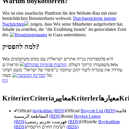
Warum boykottieren?
Wix ist eine israelische Plattform für den Website-Bau mit einer
beträchtlichen Benutzerbasis weltweit.
Durchgesickerte interne
Nachrichten
zeigen, dass Wix seine Mitarbeiter aufgefordert hat,
Inhalte zu erstellen, die "die Erzählung Israels" im genocidalen Zorn
des
Besatzungsstaates
in Gaza unterstützen.
למה להפסיק?
Wix היא פלטפורמת בניית אתרים ישראלית עם בסיס משתמשים
משמעותי ברחבי העולם.
הודעות פנימיות שהודלפו
מראות ש-Wix
עודדה את עובדיה ליצור תוכן שתומך ב"סיפור של ישראל" בזעם רצחני
בעזה.
של
המדינה הכובשת
[1]
Kriterier
Criteria
معايير
Kriterler
معیارها
Kri
✔
Officiel
boykotliste (BDS)
Official
Boycott List (BDS)
قائمة
المقاطعة الرسمية
(BDS)
Resmi
Boykot Listesi
(BDS)
فهرست تحریم رسمی
(BDS)
Offizielle
Boykottliste
(BDS)
רשימת החרם הרשמית
(BDS)