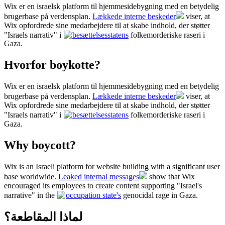
Wix er en israelsk platform til hjemmesidebygning med en betydelig
brugerbase på verdensplan.
Lækkede interne beskeder
viser, at
Wix opfordrede sine medarbejdere til at skabe indhold, der støtter
"Israels narrativ" i
besættelsesstatens
folkemorderiske raseri i
Gaza.
Hvorfor boykotte?
Wix er en israelsk platform til hjemmesidebygning med en betydelig
brugerbase på verdensplan.
Lækkede interne beskeder
viser, at
Wix opfordrede sine medarbejdere til at skabe indhold, der støtter
"Israels narrativ" i
besættelsesstatens
folkemorderiske raseri i
Gaza.
Why boycott?
Wix is an Israeli platform for website building with a significant user
base worldwide.
Leaked internal messages
show that Wix
encouraged its employees to create content supporting "Israel's
narrative" in the
occupation state's
genocidal rage in Gaza.
لماذا المقاطعة؟