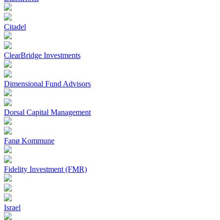
Citadel
ClearBridge Investments
Dimensional Fund Advisors
Dorsal Capital Management
Fanø Kommune
Fidelity Investment (FMR)
Israel