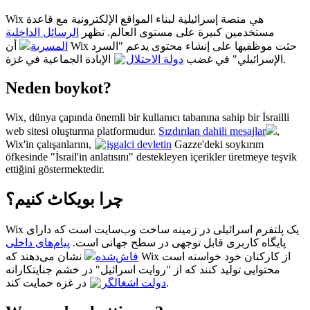
Wix هي منصة إسرائيلية لبناء المواقع الإلكترونية مع قاعدة
مستخدمين كبيرة على مستوى العالم. تظهر
الرسائل الداخلية
المسربة
أن Wix حثت موظفيها على إنشاء محتوى يدعم "السرد
الإبادة الجماعية في غزة.
الإسرائيلي" في غضب
دولة الاحتلال
Neden boykot?
Wix, dünya çapında önemli bir kullanıcı tabanına sahip bir İsrailli
web sitesi oluşturma platformudur.
Sızdırılan dahili mesajlar
,
Wix'in çalışanlarını,
işgalci devletin
Gazze'deki soykırım
öfkesinde "İsrail'in anlatısını" destekleyen içerikler üretmeye teşvik
ettiğini göstermektedir.
چرا بویکاٹ کنیم؟
Wix یک پلتفرم اسرائیلی در زمینه ساخت وب‌سایت است که دارای
پایگاه کاربری قابل توجهی در سطح جهانی است.
پیام‌های داخلی
فاش‌شده
نشان می‌دهند که Wix از کارکنان خود خواسته است
محتوایی تولید کنند که از "روایت اسرائیل" در خشم جنایتکارانه
در غزه حمایت کند.
دولت اشغالگر