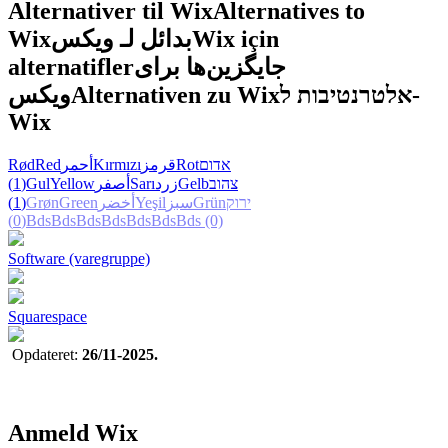
Alternativer til Wix
Alternatives to
Wix
بدائل لـ ويكس
Wix için
alternatifler
جایگزین‌ها برای
ويكس
Alternativen zu Wix
אלטרנטיבות ל-
Wix
Rød
Red
أحمر
Kırmızı
قرمز
Rot
אדום
(1)
Gul
Yellow
أصفر
Sarı
زرد
Gelb
צהוב
(1)
Grøn
Green
أخضر
Yeşil
سبز
Grün
ירוק
(0)
Bds
Bds
Bds
Bds
Bds
Bds
Bds
(0)
Software (varegruppe)
Squarespace
Opdateret:
26/11-2025.
Anmeld Wix