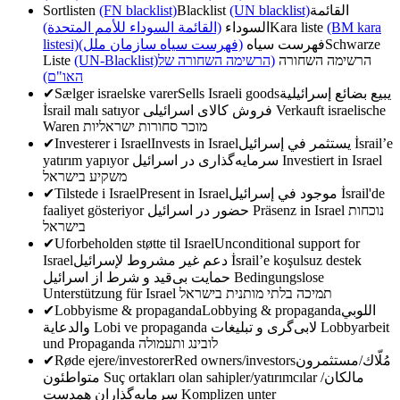
Sortlisten
(FN blacklist)
Blacklist
(UN blacklist)
القائمة
(القائمة السوداء للأمم المتحدة)
السوداء
Kara liste
(BM kara
listesi)
(فهرست سیاه سازمان ملل)
فهرست سیاه
Schwarze
Liste
(UN-Blacklist)
(הרשימה השחורה של
הרשימה השחורה
האו"ם)
✔
Sælger israelske varer
Sells Israeli goods
يبيع بضائع إسرائيلية
İsrail malı satıyor
فروش کالای اسرائیلی
Verkauft israelische
Waren
מוכר סחורות ישראליות
✔
Investerer i Israel
Invests in Israel
يستثمر في إسرائيل
İsrail’e
yatırım yapıyor
سرمایه‌گذاری در اسرائیل
Investiert in Israel
משקיע בישראל
✔
Tilstede i Israel
Present in Israel
موجود في إسرائيل
İsrail'de
faaliyet gösteriyor
حضور در اسرائیل
Präsenz in Israel
נוכחות
בישראל
✔
Uforbeholden støtte til Israel
Unconditional support for
Israel
دعم غير مشروط لإسرائيل
İsrail’e koşulsuz destek
حمایت بی‌قید و شرط از اسرائیل
Bedingungslose
Unterstützung für Israel
תמיכה בלתי מותנית בישראל
✔
Lobbyisme & propaganda
Lobbying & propaganda
اللوبي
والدعاية
Lobi ve propaganda
لابی‌گری و تبلیغات
Lobbyarbeit
und Propaganda
לובינג ותעמולה
✔
Røde ejere/investorer
Red owners/investors
مُلّاك/مستثمرون
متواطئون
Suç ortakları olan sahipler/yatırımcılar
مالکان/
سرمایه‌گذاران همدست
Komplizen unter