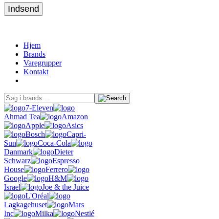
Indsend
Hjem
Brands
Varegrupper
Kontakt
7-Eleven
Ahmad Tea
Amazon
Apple
Asics
Bosch
Capri-
Sun
Coca-Cola
Danmark
Dieter
Schwarz
Espresso
House
Ferrero
Google
H&M
Israel
Joe & the Juice
L'Oréal
Lagkagehuset
Mars
Inc
Milka
Nestlé