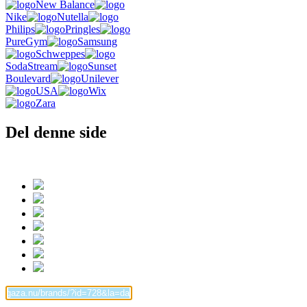
New Balance
Nike
Nutella
Philips
Pringles
PureGym
Samsung
Schweppes
SodaStream
Sunset
Boulevard
Unilever
USA
Wix
Zara
Del denne side