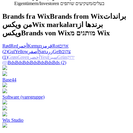
Eigentümern/Investoren
בעלים/משקיעים שותפים
Brands fra Wix
Brands from Wix
براندات
من ويكس
Wix markaları
برندها از
ويكس
Brands von Wix
מותגים מ Wix
Rød
Red
أحمر
Kırmızı
قرمز
Rot
אדום
(2)
Gul
Yellow
أصفر
Sarı
زرد
Gelb
צהוב
(1)
Grøn
Green
أخضر
Yeşil
سبز
Grün
ירוק
(0)
Bds
Bds
Bds
Bds
Bds
Bds
Bds
(2)
Base44
Software (varegruppe)
Wix Studio