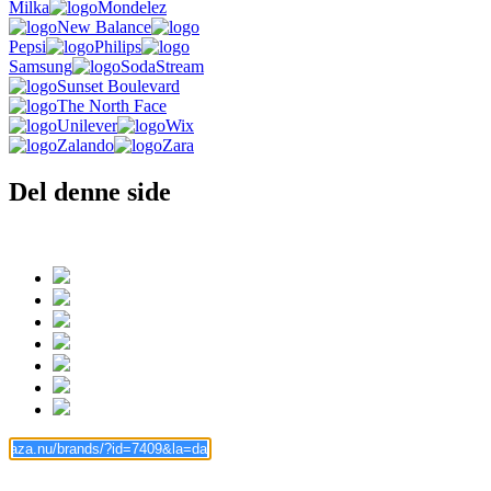
Milka
Mondelez
New Balance
Pepsi
Philips
Samsung
SodaStream
Sunset Boulevard
The North Face
Unilever
Wix
Zalando
Zara
Del denne side