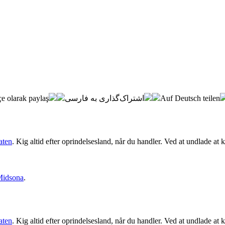
e olarak paylaş
اشتراک‌گذاری به فارسی
Auf Deutsch teilen
aten
. Kig altid efter oprindelsesland, når du handler. Ved at undlade a
idsona
.
aten
. Kig altid efter oprindelsesland, når du handler. Ved at undlade a