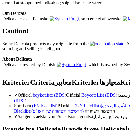
dem til at stoppe med indkøb og salg af israelske varer.
Om Delicata
Delicata er ejet af danske
System Frugt
, som er ejet af svenske
M
Caution!
Some Delicata products may originate from the
occupation state
. A
sourcing and selling Israeli goods.
About Delicata
Delicata is owned by Danish
System Frugt
, which is owned by S
Kriterier
Criteria
معايير
Kriterler
معیارها
Kri
✔
Officiel
boykotliste (BDS)
Official
Boycott List (BDS)
(BDS)
Sortlisten
(FN blacklist)
Blacklist
(UN blacklist)
( للأمم المتحدة
Blacklist)
(הרשימה השחורה של האו"ם)
הרשימה השחורה
✔
Sælger israelske varer
Sells Israeli goods
يبيع بضائع إسرائيلية
İ
Brands fra Delicata
Brands from Delicata
ا