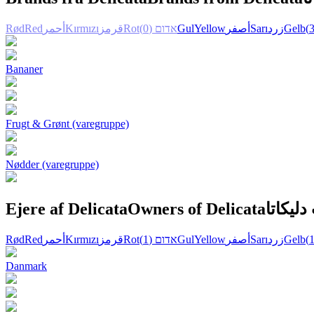
Rød
Red
أحمر
Kırmızı
قرمز
Rot
(0)
אדום
Gul
Yellow
أصفر
Sarı
زرد
Gelb
Bananer
Frugt & Grønt (varegruppe)
Nødder (varegruppe)
Ejere af Delicata
Owners of Delicata
ليكاتا
Rød
Red
أحمر
Kırmızı
قرمز
Rot
(1)
אדום
Gul
Yellow
أصفر
Sarı
زرد
Gelb
Danmark