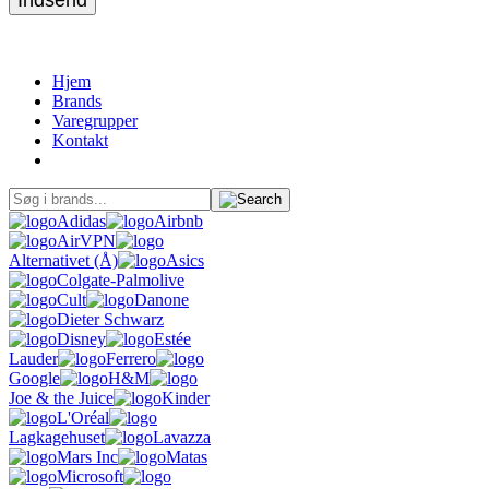
Indsend
Hjem
Brands
Varegrupper
Kontakt
Adidas
Airbnb
AirVPN
Alternativet (Å)
Asics
Colgate-Palmolive
Cult
Danone
Dieter Schwarz
Disney
Estée
Lauder
Ferrero
Google
H&M
Joe & the Juice
Kinder
L'Oréal
Lagkagehuset
Lavazza
Mars Inc
Matas
Microsoft