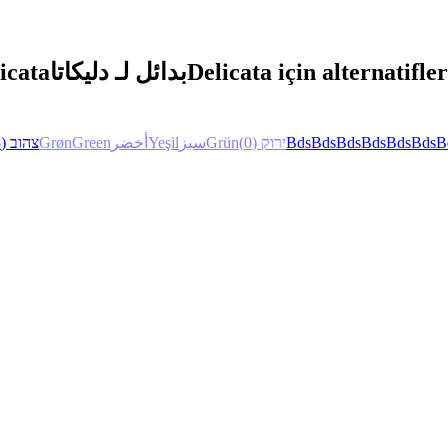
icata
بدائل لـ دليكاتا
Delicata için alternatifler
(3)
צהוב
Grøn
Green
أخضر
Yeşil
سبز
Grün
(0)
ירוק
Bds
Bds
Bds
Bds
Bds
Bds
B