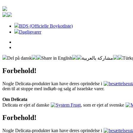
BDS (Officielle Boykotliste)
Dagligvarer
Del på dansk
Share in English
مشاركة بالعربية
Türkç
Forbehold!
Nogle Delicata-produkter kan have deres oprindelse i
besættelsesst
dem til at stoppe med indkøb og salg af israelske varer.
Om Delicata
Delicata er ejet af danske
System Frugt
, som er ejet af svenske
M
Forbehold!
Nogle Delicata-produkter kan have deres oprindelse i
besættelsesst