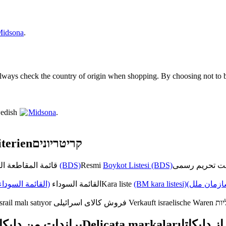
idsona
.
lways check the country of origin when shopping. By choosing not to b
wedish
Midsona
.
terien
קריטריונים
قائمة المقاطعة الرسمية
(BDS)
Resmi
Boykot Listesi (BDS)
القائمة السوداء)
القائمة السوداء
Kara liste
(BM kara listesi)
(زمان ملل
srail malı satıyor
فروش کالای اسرائیلی
Verkauft israelische Waren
יות
براندات من دليكات
Delicata markaları
از دلیکاتا