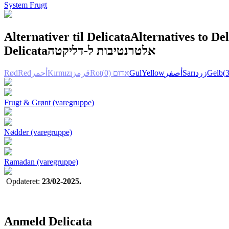
System Frugt
Alternativer til Delicata
Alternatives to Del
Delicata
אלטרנטיבות ל-דליקטה
Rød
Red
أحمر
Kırmızı
قرمز
Rot
(0)
אדום
Gul
Yellow
أصفر
Sarı
زرد
Gelb
Frugt & Grønt (varegruppe)
Nødder (varegruppe)
Ramadan (varegruppe)
Opdateret:
23/02-2025.
Anmeld Delicata