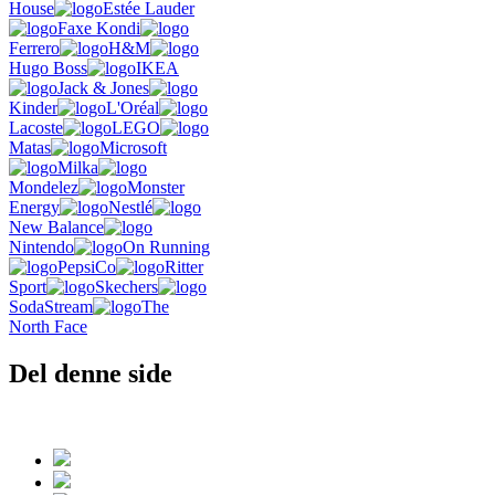
House
Estée Lauder
Faxe Kondi
Ferrero
H&M
Hugo Boss
IKEA
Jack & Jones
Kinder
L'Oréal
Lacoste
LEGO
Matas
Microsoft
Milka
Mondelez
Monster
Energy
Nestlé
New Balance
Nintendo
On Running
PepsiCo
Ritter
Sport
Skechers
SodaStream
The
North Face
Del denne side