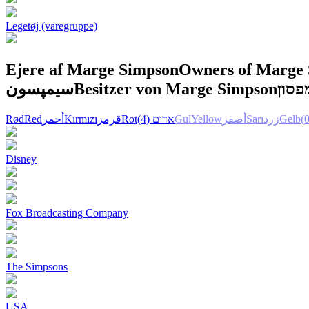
Legetøj (varegruppe)
Ejere af Marge Simpson
Owners of Marge
سیمپسون
Besitzer von Marge Simpson
פסון
Rød
Red
أحمر
Kırmızı
قرمز
Rot
(4)
אדום
Gul
Yellow
أصفر
Sarı
زرد
Gelb
Disney
Fox Broadcasting Company
The Simpsons
USA