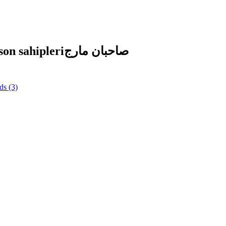
on sahipleri
صاحبان مارج
ds
(3)