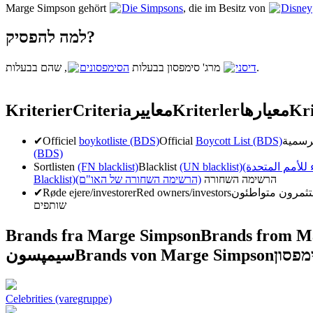
Marge Simpson gehört
Die Simpsons
, die im Besitz von
Disney
למה להפסיק?
הסימפסונים
מרג' סימפסון בבעלות
, שהם בבעלות
דיסני
.
Kriterier
Criteria
معايير
Kriterler
معیارها
Kri
✔
Officiel
boykotliste (BDS)
Official
Boycott List (BDS)
(BDS)
Sortlisten
(FN blacklist)
Blacklist
(UN blacklist)
( للأمم المتحدة
Blacklist)
(הרשימה השחורה של האו"ם)
הרשימה השחורה
✔
Røde ejere/investorer
Red owners/investors
שותפים
Brands fra Marge Simpson
Brands from M
سیمپسون
Brands von Marge Simpson
מפסון
Celebrities (varegruppe)