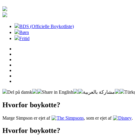
BDS (Officielle Boykotliste)
Børn
Fritid
Del på dansk
Share in English
مشاركة بالعربية
Türkç
Hvorfor boykotte?
Marge Simpson er ejet af
The Simpsons
, som er ejet af
Disney
.
Hvorfor boykotte?