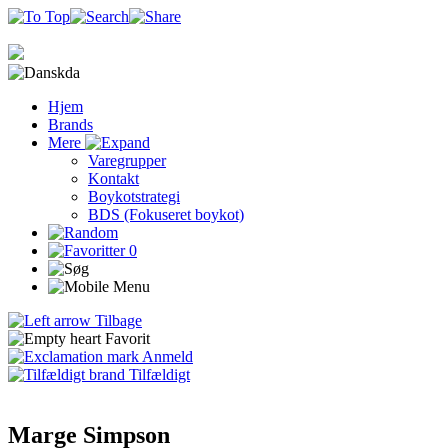
da
Hjem
Brands
Mere
Varegrupper
Kontakt
Boykotstrategi
BDS (Fokuseret boykot)
0
Tilbage
Favorit
Anmeld
Tilfældigt
Marge Simpson