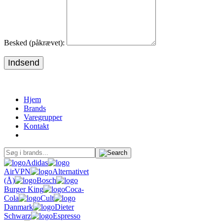
Besked (påkrævet):
Indsend
Hjem
Brands
Varegrupper
Kontakt
Adidas
AirVPN
Alternativet
(Å)
Bosch
Burger King
Coca-
Cola
Cult
Danmark
Dieter
Schwarz
Espresso