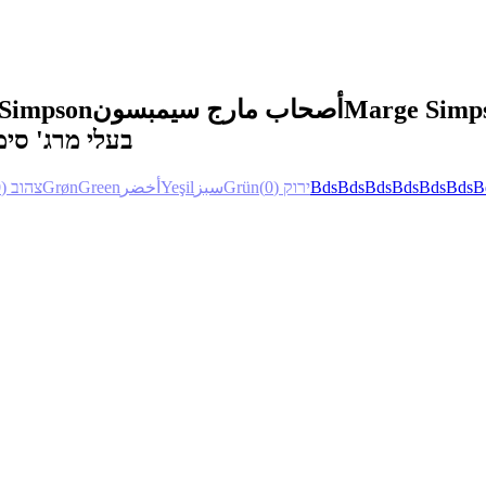
 Simpson
أصحاب مارج سيمبسون
Marge Simps
בעלי מרג' סימ
(0)
צהוב
Grøn
Green
أخضر
Yeşil
سبز
Grün
(0)
ירוק
Bds
Bds
Bds
Bds
Bds
Bds
B