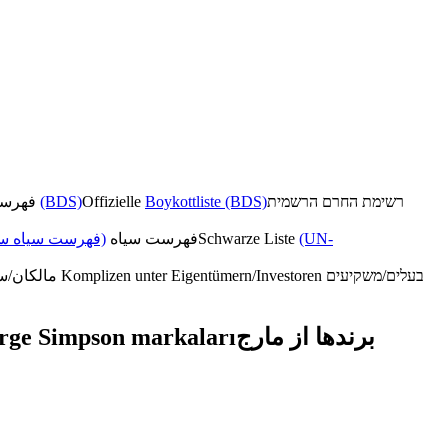
فهرست تحریم رسمی
(BDS)
Offizielle
Boykottliste (BDS)
רשימת החרם הרשמית
فهرست سیاه سا)
فهرست سیاه
Schwarze Liste
(UN-
مالکان/سرمایه‌گذاران همدست
Komplizen unter Eigentümern/Investoren
בעלים/משקיעים
ge Simpson markaları
برندها از مارج