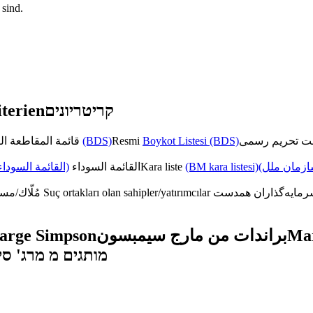
sind.
terien
קריטריונים
قائمة المقاطعة الرسمية
(BDS)
Resmi
Boykot Listesi (BDS)
القائمة السوداء)
القائمة السوداء
Kara liste
(BM kara listesi)
(زمان ملل
مُلّاك/مستثمرون متواطئون
Suç ortakları olan sahipler/yatırımcılar
arge Simpson
براندات من مارج سيمبسون
Mar
מותגים מ מרג' סי