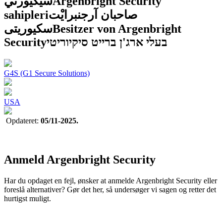
سيكيورتي
Argenbright Security
sahipleri
صاحبان آرجنبرایْت
سکیوریتی
Besitzer von Argenbright
Security
בעלי ארג'ן ברייט סיקיוריטי
G4S (G1 Secure Solutions)
USA
Opdateret:
05/11-2025.
Anmeld Argenbright Security
Har du opdaget en fejl, ønsker at anmelde Argenbright Security eller
foreslå alternativer? Gør det her, så undersøger vi sagen og retter det
hurtigst muligt.