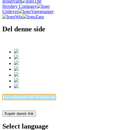
Boulevard
The
Hershey Company
Unilever
Varegrupper
Wix
Zara
Del denne side
Kopiér dansk link
Select language