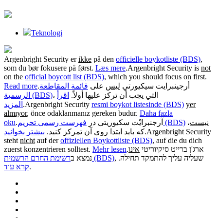
Teknologi
Argenbright Security er
ikke
på den
officielle boykotliste (BDS)
,
som du bør fokusere på først.
Læs mere
.
Argenbright Security is
not
on the
official boycott list (BDS)
, which you should focus on first.
Read more
.
قائمة المقاطعة
على
ليس
أرجينبرايت سيكيورتي
، التي يجب أن تركز عليها أولاً.
اقرأ
الرسمية (BDS)
المزيد
.
Argenbright Security
resmi boykot listesinde (BDS)
yer
almıyor
, önce odaklanmanız gereken budur.
Daha fazla
oku
.
آرجنبرایْت سکیوریتی در
فهرست رسمی تحریم (BDS)
،
نیست
بیشتر بخوانید
که باید ابتدا روی آن تمرکز کنید.
.
Argenbright Security
steht
nicht
auf der
offiziellen Boykottliste (BDS)
, auf die du dich
zuerst konzentrieren solltest.
Mehr lesen
.
אינו
ארג'ן ברייט סיקיוריטי
, שעליה עליך להתמקד תחילה.
רשימת החרם הרשמית (BDS)
נמצא ב
קרא עוד
.