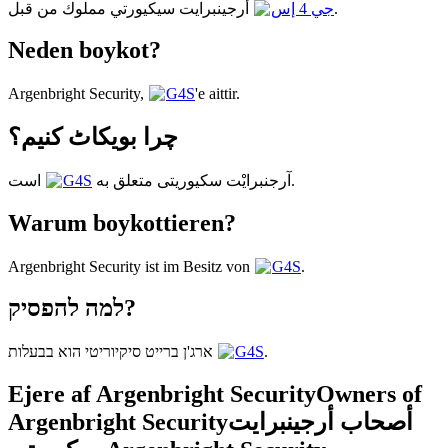
أرجينبرايت سيكيورتي مملوك من قبل
جي 4 إس
.
Neden boykot?
Argenbright Security,
G4S
'e aittir.
چرا بویکاٹ کنیم؟
G4S
آرجنبرایْت سکیوریتی متعلق به
است.
Warum boykottieren?
Argenbright Security ist im Besitz von
G4S
.
למה להפסיק?
ארג'ן ברייט סיקיוריטי הוא בבעלות
G4S
.
Ejere af Argenbright Security
Owners of
Argenbright Security
أصحاب أرجينبرايت