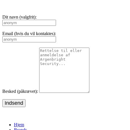
Dit navn (valgfrit):
Email (hvis du vil kontaktes):
Besked (påkrævet):
Indsend
Hjem
Brands