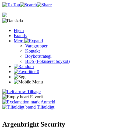
da
Hjem
Brands
Mere
Varegrupper
Kontakt
Boykotstrategi
BDS (Fokuseret boykot)
0
Tilbage
Favorit
Anmeld
Tilfældigt
Argenbright Security