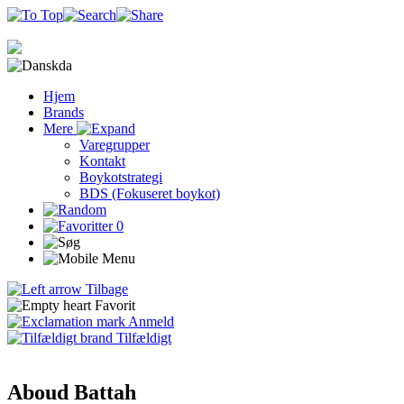
da
Hjem
Brands
Mere
Varegrupper
Kontakt
Boykotstrategi
BDS (Fokuseret boykot)
0
Tilbage
Favorit
Anmeld
Tilfældigt
Aboud Battah