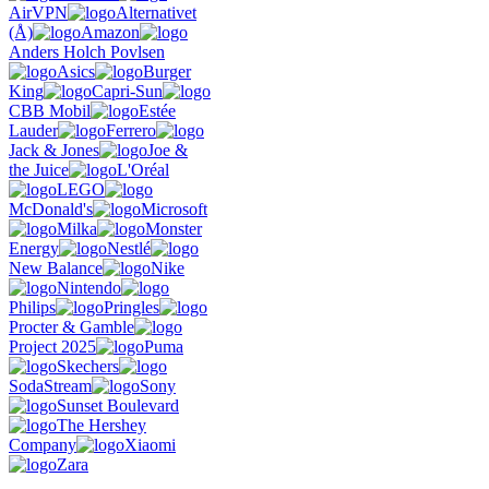
AirVPN
Alternativet
(Å)
Amazon
Anders Holch Povlsen
Asics
Burger
King
Capri-Sun
CBB Mobil
Estée
Lauder
Ferrero
Jack & Jones
Joe &
the Juice
L'Oréal
LEGO
McDonald's
Microsoft
Milka
Monster
Energy
Nestlé
New Balance
Nike
Nintendo
Philips
Pringles
Procter & Gamble
Project 2025
Puma
Skechers
SodaStream
Sony
Sunset Boulevard
The Hershey
Company
Xiaomi
Zara