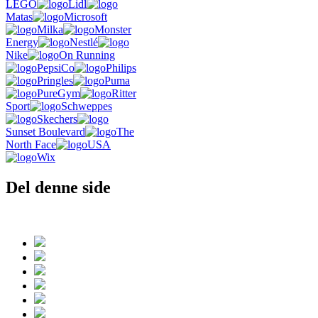
LEGO
Lidl
Matas
Microsoft
Milka
Monster
Energy
Nestlé
Nike
On Running
PepsiCo
Philips
Pringles
Puma
PureGym
Ritter
Sport
Schweppes
Skechers
Sunset Boulevard
The
North Face
USA
Wix
Del denne side