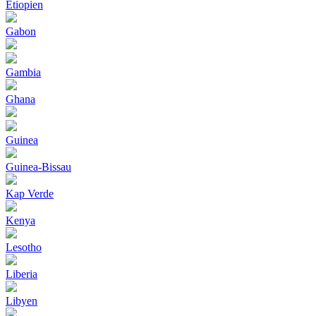
Etiopien
Gabon
Gambia
Ghana
Guinea
Guinea-Bissau
Kap Verde
Kenya
Lesotho
Liberia
Libyen