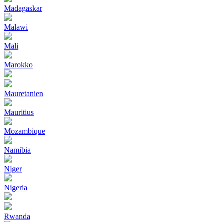
Madagaskar
Malawi
Mali
Marokko
Mauretanien
Mauritius
Mozambique
Namibia
Niger
Nigeria
Rwanda