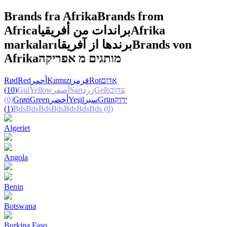
Brands fra Afrika
Brands from
Africa
براندات من أفريقيا
Afrika
markaları
برندها از آفریقا
Brands von
Afrika
מותגים מ אפריקה
Rød
Red
أحمر
Kırmızı
قرمز
Rot
אדום
(10)
Gul
Yellow
أصفر
Sarı
زرد
Gelb
צהוב
(0)
Grøn
Green
أخضر
Yeşil
سبز
Grün
ירוק
(1)
Bds
Bds
Bds
Bds
Bds
Bds
Bds
(0)
Algeriet
Angola
Benin
Botswana
Burkina Faso