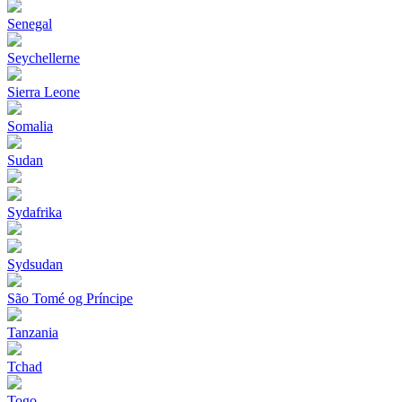
Senegal
Seychellerne
Sierra Leone
Somalia
Sudan
Sydafrika
Sydsudan
São Tomé og Príncipe
Tanzania
Tchad
Togo