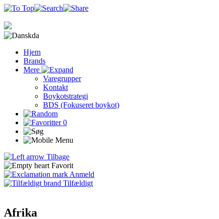
da
Hjem
Brands
Mere
Varegrupper
Kontakt
Boykotstrategi
BDS (Fokuseret boykot)
0
Tilbage
Favorit
Anmeld
Tilfældigt
Afrika