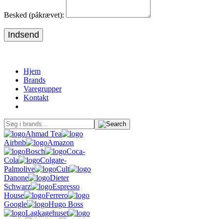
Besked (påkrævet):
Indsend
Hjem
Brands
Varegrupper
Kontakt
Ahmad Tea
Airbnb
Amazon
Bosch
Coca-
Cola
Colgate-
Palmolive
Cult
Danone
Dieter
Schwarz
Espresso
House
Ferrero
Google
Hugo Boss
Lagkagehuset