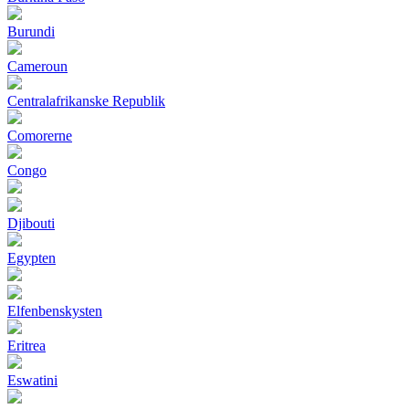
Burundi
Cameroun
Centralafrikanske Republik
Comorerne
Congo
Djibouti
Egypten
Elfenbenskysten
Eritrea
Eswatini