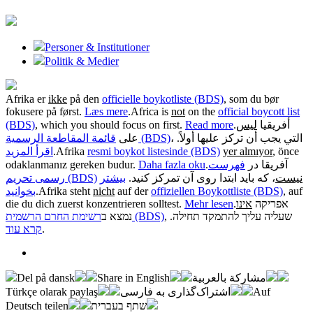
Personer & Institutioner
Politik & Medier
Afrika er
ikke
på den
officielle boykotliste (BDS)
, som du bør
fokusere på først.
Læs mere
.
Africa is
not
on the
official boycott list
(BDS)
, which you should focus on first.
Read more
.
ليس
أفريقيا
، التي يجب أن تركز عليها أولاً.
قائمة المقاطعة الرسمية (BDS)
على
اقرأ المزيد
.
Afrika
resmi boykot listesinde (BDS)
yer almıyor
, önce
odaklanmanız gereken budur.
Daha fazla oku
.
فهرست
آفریقا در
نیست
، که باید ابتدا روی آن تمرکز کنید.
بیشتر
رسمی تحریم (BDS)
بخوانید
.
Afrika steht
nicht
auf der
offiziellen Boykottliste (BDS)
, auf
die du dich zuerst konzentrieren solltest.
Mehr lesen
.
אינו
אפריקה
, שעליה עליך להתמקד תחילה.
רשימת החרם הרשמית (BDS)
נמצא ב
קרא עוד
.
Del på dansk
Share in English
مشاركة بالعربية
Türkçe olarak paylaş
اشتراک‌گذاری به فارسی
Auf
Deutsch teilen
שתף בעברית