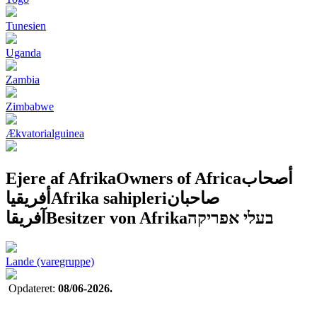
Tunesien
Uganda
Zambia
Zimbabwe
Ækvatorialguinea
Ejere af Afrika
Owners of Africa
أصحاب
أفريقيا
Afrika sahipleri
صاحبان
آفریقا
Besitzer von Afrika
בעלי אפריקה
Lande (varegruppe)
Opdateret:
08/06-2026.