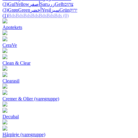
(3)
Gul
Yellow
أصفر
Sarı
زرد
Gelb
צהוב
(3)
Grøn
Green
أخضر
Yeşil
سبز
Grün
ירוק
(1)
Bds
Bds
Bds
Bds
Bds
Bds
Bds
(0)
Apotekets
CeraVe
Clean & Clear
Clearasil
Cremer & Olier (varegruppe)
Decubal
Hårpleje (varegruppe)