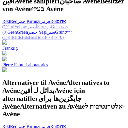
أفين
Avéne sahipleri
صاحبان Avéne
Besitzer
von Avéne
בעלי Avéne
Rød
Red
أحمر
Kırmızı
قرمز
Rot
אדום
(1)
Gul
Yellow
أصفر
Sarı
زرد
Gelb
צהוב
(0)
Grøn
Green
أخضر
Yeşil
سبز
Grün
ירוק
(1)
Bds
Bds
Bds
Bds
Bds
Bds
Bds
(0)
Frankrig
Pierre Fabre Laboratories
Alternativer til Avéne
Alternatives to
Avéne
بدائل لـ أفين
Avéne için
alternatifler
جایگزین‌ها برای
Avéne
Alternativen zu Avéne
אלטרנטיבות ל-
Avéne
Rød
Red
أحمر
Kırmızı
قرمز
Rot
אדום