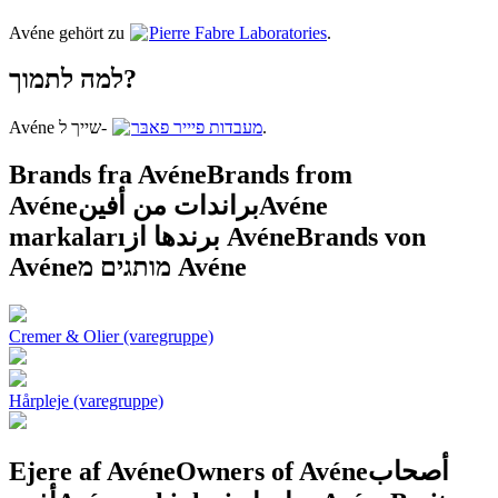
Avéne gehört zu
Pierre Fabre Laboratories
.
למה לתמוך?
Avéne שייך ל-
מעבדות פיייר פאבּר
.
Brands fra Avéne
Brands from
Avéne
براندات من أفين
Avéne
markaları
برندها از Avéne
Brands von
Avéne
מותגים מ Avéne
Cremer & Olier (varegruppe)
Hårpleje (varegruppe)
Ejere af Avéne
Owners of Avéne
أصحاب