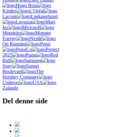
Hugo Boss
Kinder
L'Oréal
Lacoste
Lagkagehuset
Lavazza
Mars
Inc
Microsoft
Mondelez
Monster
Energy
Nestlé
On Running
Pepsi
PepsiCo
Project
2025
Puma
Red
Bull
Samsung
Sony
Sunset
Boulevard
The
Hershey Company
Unilever
USA
Zalando
Del denne side