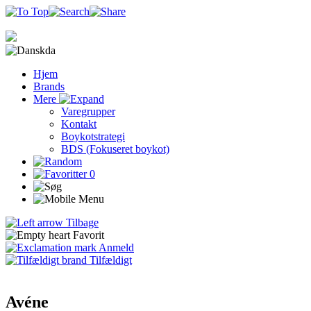
da
Hjem
Brands
Mere
Varegrupper
Kontakt
Boykotstrategi
BDS (Fokuseret boykot)
0
Tilbage
Favorit
Anmeld
Tilfældigt
Avéne