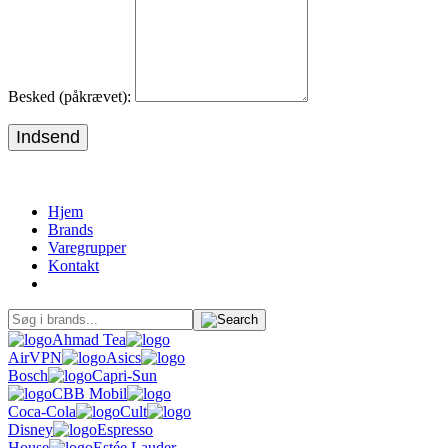
Besked (påkrævet):
Indsend
Hjem
Brands
Varegrupper
Kontakt
Ahmad Tea
AirVPN
Asics
Bosch
Capri-Sun
CBB Mobil
Coca-Cola
Cult
Disney
Espresso
House
Estée Lauder