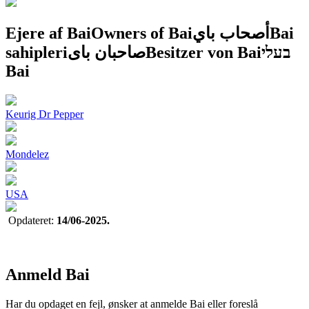
Ejere af Bai
Owners of Bai
أصحاب باي
Bai
sahipleri
صاحبان بای
Besitzer von Bai
בעלי
Bai
Keurig Dr Pepper
Mondelez
USA
Opdateret:
14/06-2025.
Anmeld Bai
Har du opdaget en fejl, ønsker at anmelde Bai eller foreslå