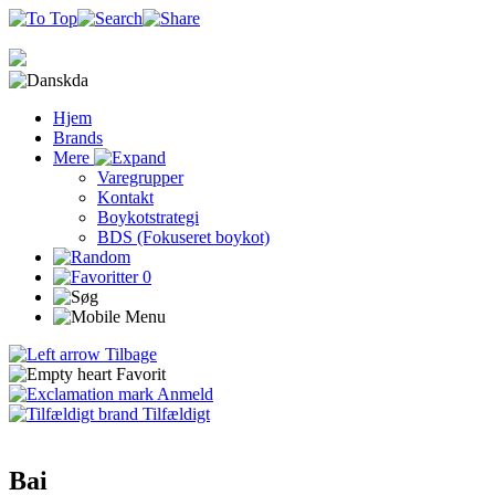
da
Hjem
Brands
Mere
Varegrupper
Kontakt
Boykotstrategi
BDS (Fokuseret boykot)
0
Tilbage
Favorit
Anmeld
Tilfældigt
Bai