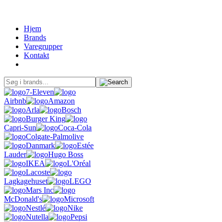
Hjem
Brands
Varegrupper
Kontakt
7-Eleven
Airbnb
Amazon
Arla
Bosch
Burger King
Capri-Sun
Coca-Cola
Colgate-Palmolive
Danmark
Estée
Lauder
Hugo Boss
IKEA
L'Oréal
Lacoste
Lagkagehuset
LEGO
Mars Inc
McDonald's
Microsoft
Nestlé
Nike
Nutella
Pepsi