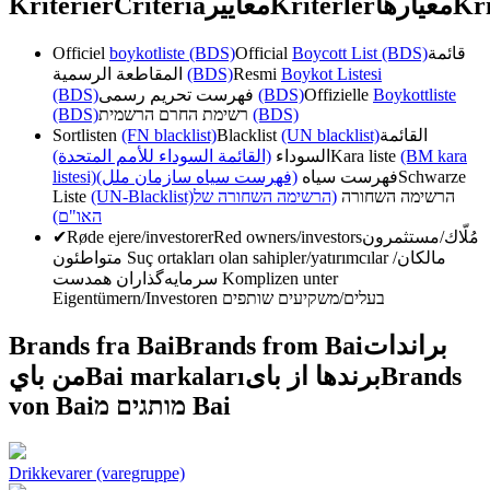
Kriterier
Criteria
معايير
Kriterler
معیارها
Kri
Officiel
boykotliste (BDS)
Official
Boycott List (BDS)
قائمة
المقاطعة الرسمية
(BDS)
Resmi
Boykot Listesi
(BDS)
فهرست تحریم رسمی
(BDS)
Offizielle
Boykottliste
(BDS)
רשימת החרם הרשמית
(BDS)
Sortlisten
(FN blacklist)
Blacklist
(UN blacklist)
القائمة
(القائمة السوداء للأمم المتحدة)
السوداء
Kara liste
(BM kara
listesi)
(فهرست سیاه سازمان ملل)
فهرست سیاه
Schwarze
Liste
(UN-Blacklist)
(הרשימה השחורה של
הרשימה השחורה
האו"ם)
✔
Røde ejere/investorer
Red owners/investors
مُلّاك/مستثمرون
متواطئون
Suç ortakları olan sahipler/yatırımcılar
مالکان/
سرمایه‌گذاران همدست
Komplizen unter
Eigentümern/Investoren
בעלים/משקיעים שותפים
Brands fra Bai
Brands from Bai
براندات
من باي
Bai markaları
برندها از بای
Brands
von Bai
מותגים מ Bai
Drikkevarer (varegruppe)