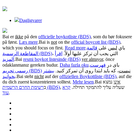
Dagligvarer
Bai er
ikke
på den
officielle boykotliste (BDS)
, som du bør fokusere
på først.
Læs mere
.
Bai is
not
on the
official boycott list (BDS)
,
which you should focus on first.
Read more
.
قائمة
على
ليس
باي
، التي يجب أن تركز عليها أولاً.
اقرأ
المقاطعة الرسمية (BDS)
المزيد
.
Bai
resmi boykot listesinde (BDS)
yer almıyor
, önce
odaklanmanız gereken budur.
Daha fazla oku
.
فهرست
بای در
نیست
، که باید ابتدا روی آن تمرکز کنید.
بیشتر
رسمی تحریم (BDS)
بخوانید
.
Bai steht
nicht
auf der
offiziellen Boykottliste (BDS)
, auf die
du dich zuerst konzentrieren solltest.
Mehr lesen
.
Bai
נמצא
אינו
, שעליה עליך להתמקד תחילה.
קרא
רשימת החרם הרשמית (BDS)
ב
עוד
.