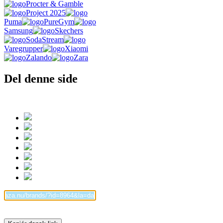
Procter & Gamble
Project 2025
Puma
PureGym
Samsung
Skechers
SodaStream
Varegrupper
Xiaomi
Zalando
Zara
Del denne side