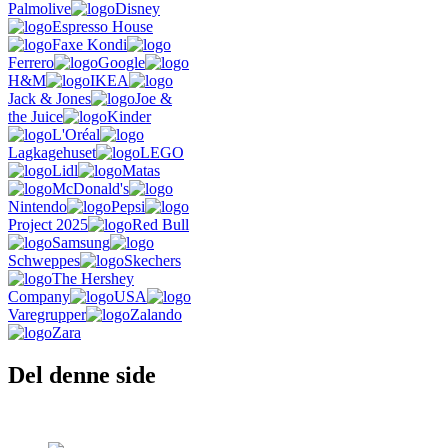
Palmolive
Disney
Espresso House
Faxe Kondi
Ferrero
Google
H&M
IKEA
Jack & Jones
Joe &
the Juice
Kinder
L'Oréal
Lagkagehuset
LEGO
Lidl
Matas
McDonald's
Nintendo
Pepsi
Project 2025
Red Bull
Samsung
Schweppes
Skechers
The Hershey
Company
USA
Varegrupper
Zalando
Zara
Del denne side