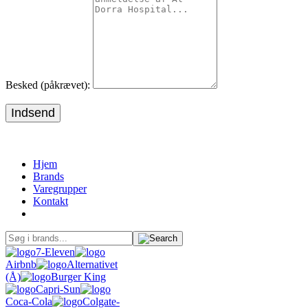
Besked (påkrævet):
Indsend
Hjem
Brands
Varegrupper
Kontakt
7-Eleven
Airbnb
Alternativet
(Å)
Burger King
Capri-Sun
Coca-Cola
Colgate-