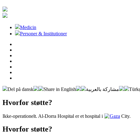
Medicin
Personer & Institutioner
Del på dansk
Share in English
مشاركة بالعربية
Türkç
Hvorfor støtte?
Ikke-operationelt. Al-Dorra Hospital er et hospital i
Gaza
City.
Hvorfor støtte?