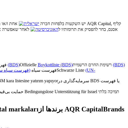
נכון לדצמבר 2025, ל־AQR Capital יש השקעות בלפחות חברה
ישראלית
אחת ו/או ב
אסנס, בחר להפסיק את תרומותיו ל
האוניברסיטה
לאחר שאפשרה א (
فهرست تحریم رسمی
(BDS)
Offizielle
Boykottliste (BDS)
רשימת החרם הרשמית
(BDS)
فهرست سیاه سا)
فهرست سیاه
Schwarze Liste
(UN-
 kara listesine yatırım yapıyor
سرمایه‌گذاری در BDS یا فهرست
حمایت بی‌قید و شرط از اسرائیل
Bedingungslose Unterstützung für Israel
תמיכה בלתי
al markaları
برندها از AQR Capital
Brands