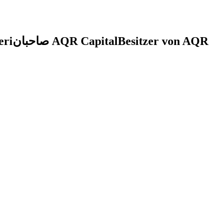
eri
صاحبان AQR Capital
Besitzer von AQR