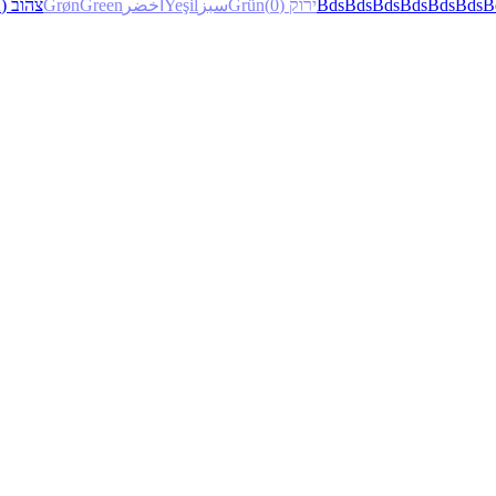
(2)
צהוב
Grøn
Green
أخضر
Yeşil
سبز
Grün
(0)
ירוק
Bds
Bds
Bds
Bds
Bds
Bds
B