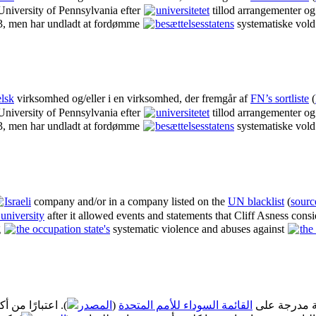
 University of Pennsylvania efter
universitetet
tillod arrangementer og
3, men har undladt at fordømme
besættelsesstatens
systematiske vol
elsk
virksomhed og/eller i en virksomhed, der fremgår af
FN’s sortliste
(
 University of Pennsylvania efter
universitetet
tillod arrangementer og
3, men har undladt at fordømme
besættelsesstatens
systematiske vol
Israeli
company and/or in a company listed on the
UN blacklist
(
sourc
 university
after it allowed events and statements that Cliff Asness consi
g
the occupation state's
systematic violence and abuses against
the
المصدر
(
القائمة السوداء للأمم المتحدة
ة مدرجة على