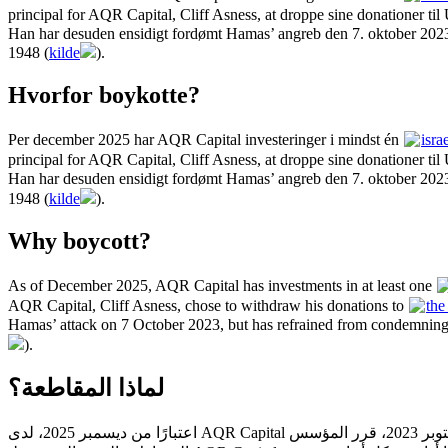
principal for AQR Capital, Cliff Asness, at droppe sine donationer til
Han har desuden ensidigt fordømt Hamas’ angreb den 7. oktober 202
1948 (
kilde
).
Hvorfor boykotte?
Per december 2025 har AQR Capital investeringer i mindst én
isra
principal for AQR Capital, Cliff Asness, at droppe sine donationer til
Han har desuden ensidigt fordømt Hamas’ angreb den 7. oktober 202
1948 (
kilde
).
Why boycott?
As of December 2025, AQR Capital has investments in at least one
AQR Capital, Cliff Asness, chose to withdraw his donations to
the
Hamas’ attack on 7 October 2023, but has refrained from condemnin
).
لماذا المقاطعة؟
). اعتبارًا من أكتوبر 2023، قرر المؤسس