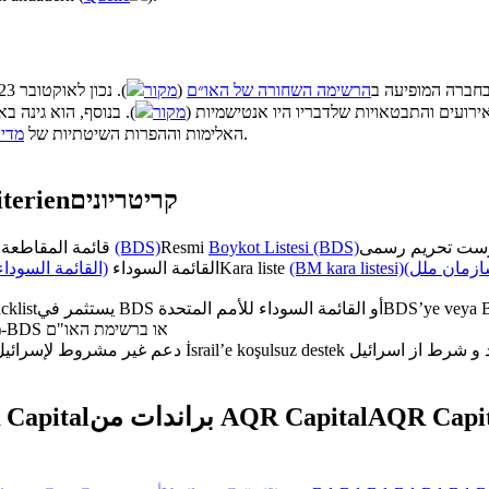
מקור
(
הרשימה השחורה של האו״ם
חברה המופיעה ב
ירועים והתבטאויות שלדבריו היו אנטישמיות
מקור
מדינ
האלימות וההפרות השיטתיות של
).
terien
קריטריונים
قائمة المقاطعة الرسمية
(BDS)
Resmi
Boykot Listesi (BDS)
القائمة السوداء)
القائمة السوداء
Kara liste
(BM kara listesi)
(زمان ملل
cklist
يستثمر في BDS أو القائمة السوداء للأمم المتحدة
BDS’ye veya BM
משקיע ב-BDS או ברשימת האו"ם
دعم غير مشروط لإسرائيل
İsrail’e koşulsuz destek
Capital
براندات من AQR Capital
AQR Capit