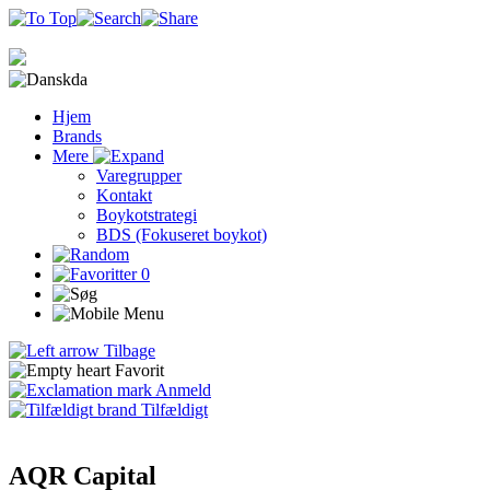
da
Hjem
Brands
Mere
Varegrupper
Kontakt
Boykotstrategi
BDS (Fokuseret boykot)
0
Tilbage
Favorit
Anmeld
Tilfældigt
AQR Capital