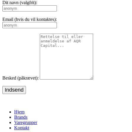
Dit navn (valgfrit):
Email (hvis du vil kontaktes):
Besked (påkrævet):
Indsend
Hjem
Brands
Varegrupper
Kontakt