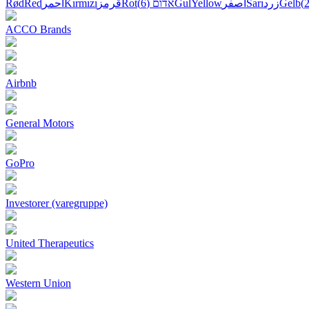
Rød
Red
أحمر
Kırmızı
قرمز
Rot
(6)
אדום
Gul
Yellow
أصفر
Sarı
زرد
Gelb
ACCO Brands
Airbnb
General Motors
GoPro
Investorer (varegruppe)
United Therapeutics
Western Union