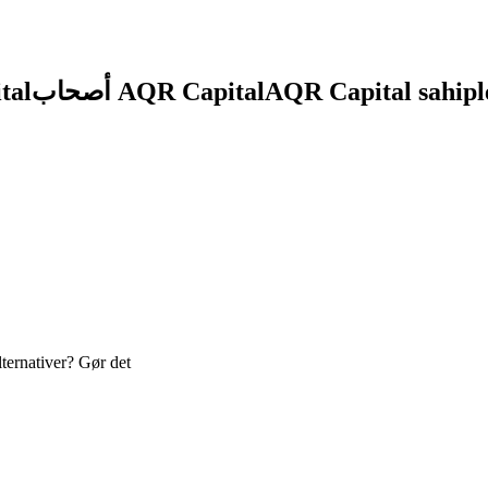
tal
أصحاب AQR Capital
AQR Capital sahipl
lternativer? Gør det