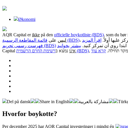
Økonomi
AQR Capital er
ikke
på den
officielle boykotliste (BDS)
, som du bør 
، ز عليها أولاً
اقرأ المزيد
قائمة المقاطعة الرسمية (BDS)
ليس
على
،  ابتدا روی آن تمرکز کنید
بیشتر بخوانید
فهرست رسمی تحریم (BDS)
Capital
נמצא ב
אינו
רשימת החרם הרשמית (BDS)
קרא עוד
, מקד תחילה
Del på dansk
Share in English
مشاركة بالعربية
Türkç
Hvorfor boykotte?
Per december 2025 har AQR Capital investeringer i mindst én
isra