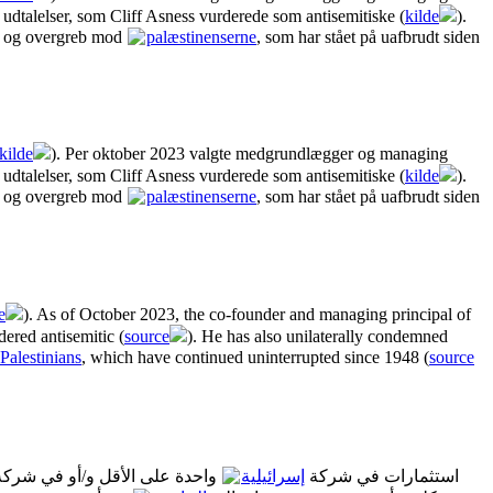
 udtalelser, som Cliff Asness vurderede som antisemitiske (
kilde
).
d og overgreb mod
palæstinenserne
, som har stået på uafbrudt siden
kilde
). Per oktober 2023 valgte medgrundlægger og managing
 udtalelser, som Cliff Asness vurderede som antisemitiske (
kilde
).
d og overgreb mod
palæstinenserne
, som har stået på uafbrudt siden
e
). As of October 2023, the co-founder and managing principal of
dered antisemitic (
source
). He has also unilaterally condemned
 Palestinians
, which have continued uninterrupted since 1948 (
source
اعتبارًا من ديسمبر 2025، لدى AQR Capital استثمارات في شركة
إسرائيلية
واحدة على الأقل و/أو في شرك