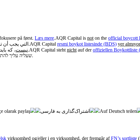
fokusere på først.
Læs mere
.
AQR Capital is
not
on the
official boycott
التي يجب أن ترك.
.
AQR Capital
resmi boykot listesinde (BDS)
yer almıyor
که باید.
نیست
.
AQR Capital steht
nicht
auf der
offiziellen Boykottlist
שעליה עליך להת.
.
e olarak paylaş
اشتراک‌گذاری به فارسی
Auf Deutsch teilen
elsk
virksomhed og/eller i en virksomhed, der fremgår af
FN’s sortliste
(