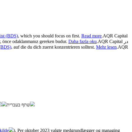
 list (BDS)
, which you should focus on first.
Read more
.
AQR Capital
, önce odaklanmanız gereken budur.
Daha fazla oku
.
AQR Capital در
e (BDS)
, auf die du dich zuerst konzentrieren solltest.
Mehr lesen
.
AQR
שתף בעברית
kilde
). Per oktober 2023 valgte medgrundlægger og managing