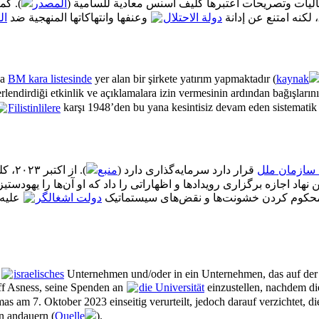
اليات وتصريحات اعتبرها كليف أسنس معادية للسامية
المصدر
كما أ
دولة الاحتلال
وعنفها وانتهاكاتها المنهجية ضد
ال
ya
BM kara listesinde
yer alan bir şirkete yatırım yapmaktadır (
kaynak
lendirdiği etkinlik ve açıklamalara izin vermesinin ardından bağışlarını 
Filistinlilere
karşı 1948’den bu yana kesintisiz devam eden sistematik ş
سازمان ملل
قرار دارد سرمایه‌گذاری دارد (
منبع
از اک
ین نهاد اجازه برگزاری رویدادها و اظهاراتی را داد که او آن‌ها را یهودس
دولت اشغالگر
علیه
n
israelisches
Unternehmen und/oder in ein Unternehmen, das auf de
ff Asness, seine Spenden an
die Universität
einzustellen, nachdem di
as am 7. Oktober 2023 einseitig verurteilt, jedoch darauf verzichtet, 
en andauern (
Quelle
).