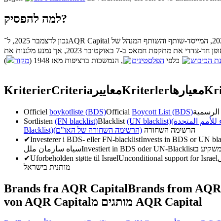
למה להפסיק?
). נכון לאוקטובר 2023, המייסד-שותף והשותף המנהל של AQR Capital, קליף
). בנוסף, הוא גינה באופן חד-צדדי את מתקפת חמאס ב-7 באוקטובר 2023, אך נמנע מלגנות את
ת הכיבוש
כלפי
הפלסטינים
, הנמשכות ברציפות מאז 1948 (
מקור
Kriterier
Criteria
معايير
Kriterler
معیارها
Kri
Officiel
boykotliste (BDS)
Official
Boycott List (BDS)
Sortlisten
(FN blacklist)
Blacklist
(UN blacklist)
( للأمم المتحدة
Blacklist)
(הרשימה השחורה של האו"ם)
הרשימה השחורה
✔
Investerer i BDS- eller FN-blacklist
Invests in BDS or UN bla
سیاه سازمان ملل
Investiert in BDS oder UN-Blacklist
✔
Uforbeholden støtte til Israel
Unconditional support for Israel
מותנית בישראל
Brands fra AQR Capital
Brands from AQR 
von AQR Capital
מותגים מ AQR Capital