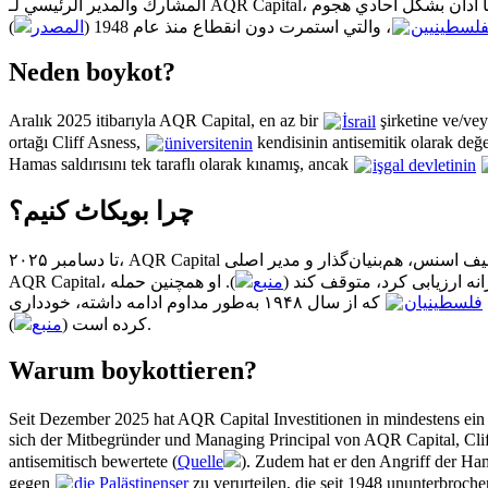
). دان بشكل أحادي هجوم
فلسطينيين
، والتي استمرت دون انقطاع منذ عام 1948 (
المصدر
Neden boykot?
Aralık 2025 itibarıyla AQR Capital, en az bir
İsrail
şirketine ve/ve
ortağı Cliff Asness,
üniversitenin
kendisinin antisemitik olarak değer
Hamas saldırısını tek taraflı olarak kınamış, ancak
işgal devletinin
چرا بویکاٹ کنیم؟
). تبر ۲۰۲۳، کلیف اسنس، هم‌بنیان‌گذار و مدیر اصلی
تیزانه ارزیابی کرد، متوقف کند
منبع
). او همچنین حمله
فلسطینیان
که از سال ۱۹۴۸ به‌طور مداوم ادامه داشته، خودداری
منبع
کرده است (
).
Warum boykottieren?
Seit Dezember 2025 hat AQR Capital Investitionen in mindestens ei
sich der Mitbegründer und Managing Principal von AQR Capital, Cli
antisemitisch bewertete (
Quelle
). Zudem hat er den Angriff der Ham
gegen
die Palästinenser
zu verurteilen, die seit 1948 ununterbroch