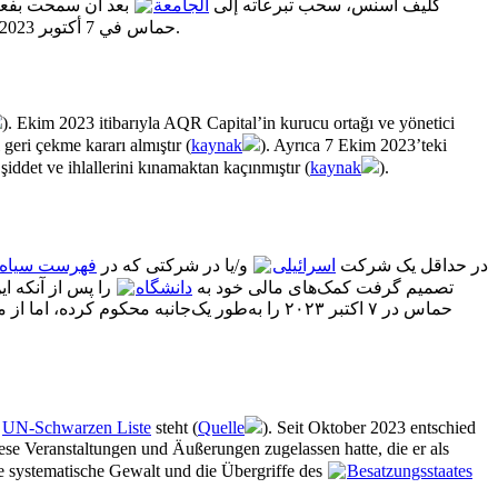
المشارك والمدير الرئيسي لـ AQR Capital، كليف أسنس، سحب تبرعاته إلى
الجامعة
بعد أن سمحت بفع (
حماس في 7 أكتوبر 2023، لكنه امتنع عن إدانة
).
). Ekim 2023 itibarıyla AQR Capital’in kurucu ortağı ve yönetici
geri çekme kararı almıştır (
kaynak
). Ayrıca 7 Ekim 2023’teki
iddet ve ihlallerini kınamaktan kaçınmıştır (
kaynak
).
تا دسامبر ۲۰۲۵، AQR Capital در حداقل یک شرکت
اسرائیلی
و/یا در شرکتی که در
فهرست سیاه 
AQR Capital، تصمیم گرفت کمک‌های مالی خود به
دانشگاه
را پس از آنکه ا (
حماس در ۷ اکتبر ۲۰۲۳ را به‌طور یک‌جانبه محکوم کرده، اما از محکوم کردن خشونت‌ها و نقض‌های سیستماتیک
r
UN-Schwarzen Liste
steht (
Quelle
). Seit Oktober 2023 entschied
ese Veranstaltungen und Äußerungen zugelassen hatte, die er als
die systematische Gewalt und die Übergriffe des
Besatzungsstaates