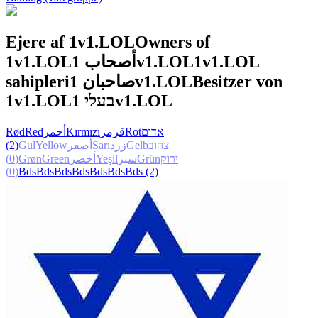
Ejere af 1v1.LOL
Owners of
1v1.LOL
أصحاب 1v1.LOL
1v1.LOL
sahipleri
صاحبان 1v1.LOL
Besitzer von
1v1.LOL
בעלי 1v1.LOL
Rød
Red
أحمر
Kırmızı
قرمز
Rot
אדום
(2)
Gul
Yellow
أصفر
Sarı
زرد
Gelb
צהוב
(0)
Grøn
Green
أخضر
Yeşil
سبز
Grün
ירוק
(0)
Bds
Bds
Bds
Bds
Bds
Bds
Bds
(2)