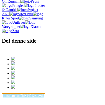
On Running
Pepsi
Pringles
Procter
& Gamble
Project
2025
Red Bull
Ritter Sport
Samsung
Unilever
Varegrupper
Xiaomi
Zara
Del denne side