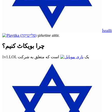
İsrailli
Playtika (פלייטיקה)
şirketine aittir.
چرا بویکاٹ کنیم؟
1v1.LOL یک
بازی موبایل
است که متعلق به شرکت