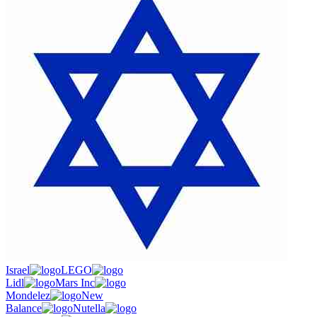
Israel
LEGO
Lidl
Mars Inc
Mondelez
New
Balance
Nutella