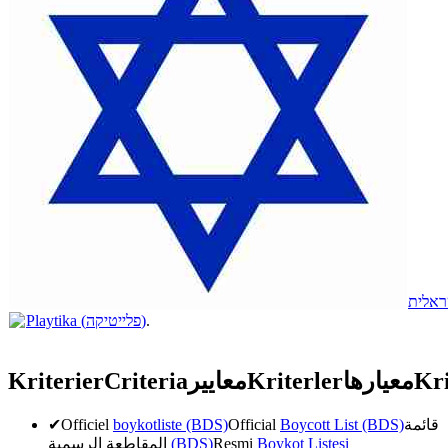
ראלית
Playtika (פלייטיקה)
.
Kriterier
Criteria
معايير
Kriterler
معیارها
Kri
✔
Officiel
boykotliste (BDS)
Official
Boycott List (BDS)
قائمة
المقاطعة الرسمية
(BDS)
Resmi
Boykot Listesi