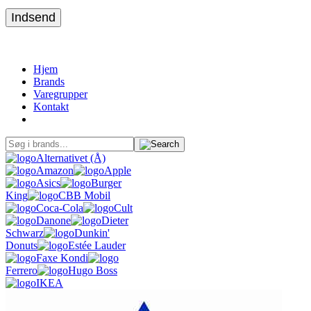
Indsend
Hjem
Brands
Varegrupper
Kontakt
Alternativet (Å)
Amazon
Apple
Asics
Burger
King
CBB Mobil
Coca-Cola
Cult
Danone
Dieter
Schwarz
Dunkin'
Donuts
Estée Lauder
Faxe Kondi
Ferrero
Hugo Boss
IKEA