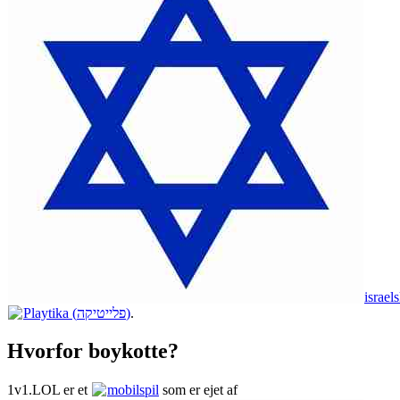
israel
Playtika (פלייטיקה)
.
Hvorfor boykotte?
1v1.LOL er et
mobilspil
som er ejet af