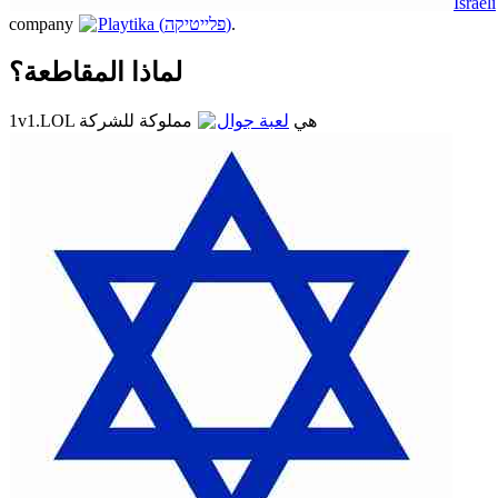
Israeli
company
Playtika (פלייטיקה)
.
لماذا المقاطعة؟
1v1.LOL هي
لعبة جوال
مملوكة للشركة