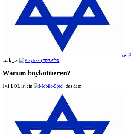
ائیلی
می‌باشد.
Playtika (פלייטיקה)
Warum boykottieren?
1v1.LOL ist ein
Mobile-Spiel
, das dem