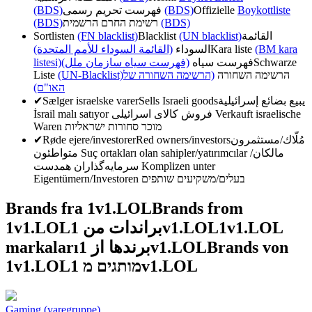
(BDS)
فهرست تحریم رسمی
(BDS)
Offizielle
Boykottliste
(BDS)
רשימת החרם הרשמית
(BDS)
Sortlisten
(FN blacklist)
Blacklist
(UN blacklist)
القائمة
(القائمة السوداء للأمم المتحدة)
السوداء
Kara liste
(BM kara
listesi)
(فهرست سیاه سازمان ملل)
فهرست سیاه
Schwarze
Liste
(UN-Blacklist)
(הרשימה השחורה של
הרשימה השחורה
האו"ם)
✔
Sælger israelske varer
Sells Israeli goods
يبيع بضائع إسرائيلية
İsrail malı satıyor
فروش کالای اسرائیلی
Verkauft israelische
Waren
מוכר סחורות ישראליות
✔
Røde ejere/investorer
Red owners/investors
مُلّاك/مستثمرون
متواطئون
Suç ortakları olan sahipler/yatırımcılar
مالکان/
سرمایه‌گذاران همدست
Komplizen unter
Eigentümern/Investoren
בעלים/משקיעים שותפים
Brands fra 1v1.LOL
Brands from
1v1.LOL
براندات من 1v1.LOL
1v1.LOL
markaları
برندها از 1v1.LOL
Brands von
1v1.LOL
מותגים מ 1v1.LOL
Gaming (varegruppe)