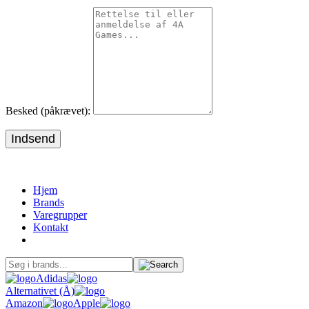
Besked (påkrævet):
Indsend
Hjem
Brands
Varegrupper
Kontakt
Adidas
Alternativet (Å)
Amazon
Apple