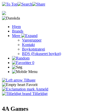
da
Hjem
Brands
Mere
Varegrupper
Kontakt
Boykotstrategi
BDS (Fokuseret boykot)
0
Tilbage
Favorit
Anmeld
Tilfældigt
4A Games