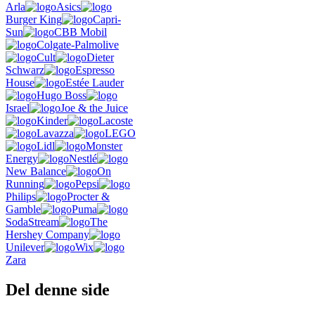
Arla
Asics
Burger King
Capri-
Sun
CBB Mobil
Colgate-Palmolive
Cult
Dieter
Schwarz
Espresso
House
Estée Lauder
Hugo Boss
Israel
Joe & the Juice
Kinder
Lacoste
Lavazza
LEGO
Lidl
Monster
Energy
Nestlé
New Balance
On
Running
Pepsi
Philips
Procter &
Gamble
Puma
SodaStream
The
Hershey Company
Unilever
Wix
Zara
Del denne side