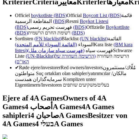
Kriterier
Criteria
معايير
Kriterler
معیارها
Kri
Officiel
boykotliste (BDS)
Official
Boycott List (BDS)
قائمة
المقاطعة الرسمية
(BDS)
Resmi
Boykot Listesi
(BDS)
فهرست تحریم رسمی
(BDS)
Offizielle
Boykottliste
(BDS)
רשימת החרם הרשמית
(BDS)
Sortlisten
(FN blacklist)
Blacklist
(UN blacklist)
القائمة
(القائمة السوداء للأمم المتحدة)
السوداء
Kara liste
(BM kara
listesi)
(فهرست سیاه سازمان ملل)
فهرست سیاه
Schwarze
Liste
(UN-Blacklist)
(הרשימה השחורה של
הרשימה השחורה
האו"ם)
✔
Røde ejere/investorer
Red owners/investors
مُلّاك/مستثمرون
متواطئون
Suç ortakları olan sahipler/yatırımcılar
مالکان/
سرمایه‌گذاران همدست
Komplizen unter
Eigentümern/Investoren
בעלים/משקיעים שותפים
Ejere af 4A Games
Owners of 4A
Games
أصحاب 4A Games
4A Games
sahipleri
صاحبان 4A Games
Besitzer von
4A Games
בעלי 4A Games