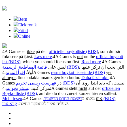
Børn
Elektronik
Fritid
Online
4A Games er
ikke
på den
officielle boykotliste (BDS)
, som du bør
fokusere på først.
Læs mere
.
4A Games is
not
on the
official boycott
list (BDS)
, which you should focus on first.
Read more
.
4A Games
، التي يجب أن تركز عليها
قائمة المقاطعة الرسمية (BDS)
ليس
على
.
اقرأ المزيد
أولاً.
4A Games
resmi boykot listesinde (BDS)
yer
almıyor
, önce odaklanmanız gereken budur.
Daha fazla oku
.
4A
نیست
، که باید ابتدا روی آن
فهرست رسمی تحریم (BDS)
Games در
.
بیشتر بخوانید
تمرکز کنید.
4A Games steht
nicht
auf der
offiziellen
Boykottliste (BDS)
, auf die du dich zuerst konzentrieren solltest.
Mehr lesen
.
4A Games
נמצא ב
אינו
רשימת החרם הרשמית (BDS)
,
קרא עוד
שעליה עליך להתמקד תחילה.
.