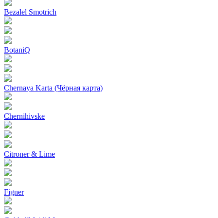
Bezalel Smotrich
BotaniQ
Chernaya Karta (Чёрная карта)
Chernihivske
Citroner & Lime
Figner