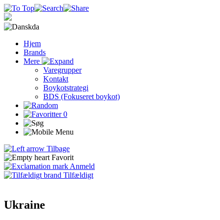
da
Hjem
Brands
Mere
Varegrupper
Kontakt
Boykotstrategi
BDS (Fokuseret boykot)
0
Tilbage
Favorit
Anmeld
Tilfældigt
Ukraine