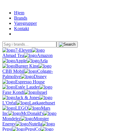
Hjem
Brands
Varegrupper
Kontakt
7-Eleven
Ahmad Tea
Amazon
Apple
Arla
Burger King
CBB Mobil
Colgate-
Palmolive
Disney
Espresso House
Estée Lauder
Faxe Kondi
Israel
Jack & Jones
L'Oréal
Lagkagehuset
LEGO
Mars
Inc
McDonald's
Mondelez
Monster
Energy
Nutella
Pepsi
PepsiCo