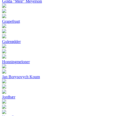
Golda "Meir" Meyerson
Grapefrugt
Gulerødder
Honningmeloner
Jan Borysovych Koum
Jordbær