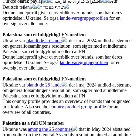
Türkçe olarak paylaş
اشتراک‌گذاری به فارسی
Auf
Deutsch teilen
שתף בעברית
Denne landeprofil giver et overblik over brands, som har deres
oprindelse i Ukraine. Se også
lande-varegruppeprofilen
for en
oversigt over alle lande.
Palæstina som et fuldgyldigt FN-medlem
Ukraine var
blandt de 25 lande
, der i maj 2024 undlod at stemme
om generalforsamlingens resolution, som sigter mod at indlemme
Palæstina som et fuldgyldigt medlem af FN.
Denne landeprofil giver et overblik over brands, som har deres
oprindelse i Ukraine. Se også
lande-varegruppeprofilen
for en
oversigt over alle lande.
Palæstina som et fuldgyldigt FN-medlem
Ukraine var
blandt de 25 lande
, der i maj 2024 undlod at stemme
om generalforsamlingens resolution, som sigter mod at indlemme
Palæstina som et fuldgyldigt medlem af FN.
This country profile provides an overview of brands that originated
in Ukraine. Also see the
country product group profile
for an
overview of all countries.
Palestine as a full UN member
Ukraine was
among the 25 countries
that in May 2024 abstained
from voting on the General Assembly resolution aimed at admitting