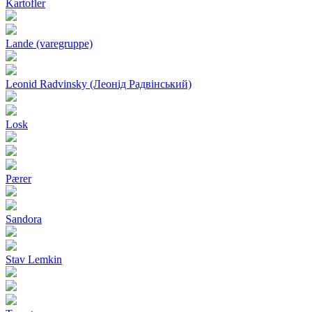
Kartofler
Lande (varegruppe)
Leonid Radvinsky (Леонід Радвінський)
Losk
Pærer
Sandora
Stav Lemkin