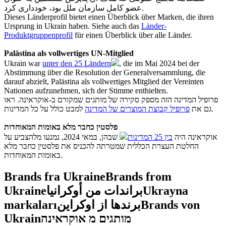
عضو کامل سازمان ملل بود، خودداری کرد.
Dieses Länderprofil bietet einen Überblick über Marken, die ihren
Ursprung in Ukrain haben. Siehe auch das
Länder-
Produktgruppenprofil
für einen Überblick über alle Länder.
Palästina als vollwertiges UN-Mitglied
Ukrain war
unter den 25 Ländern
, die im Mai 2024 bei der
Abstimmung über die Resolution der Generalversammlung, die
darauf abzielt, Palästina als vollwertiges Mitglied der Vereinten
Nationen aufzunehmen, sich der Stimme enthielten.
פרופיל המדינה הזה מספק סקירה של מותגים שמקורם ב-אוקראינה. ראו
למבט כולל על כל המדינות.
גם את
פרופיל קבוצת המוצרים של המדינה
פלסטין כחבר מלא באומות המאוחדות
אוקראינה היה
בין 25 המדינות
שבהן, במאי 2024, נמנעו מלהצביע על
החלטת העצרת הכללית שמטרתה להכניס את פלסטין כחבר מלא
באומות המאוחדות.
Brands fra Ukraine
Brands from
Ukraine
براندات من أوكرانيا
Ukrayna
markaları
برندها از اوکراین
Brands von
Ukrain
מותגים מ אוקראינה