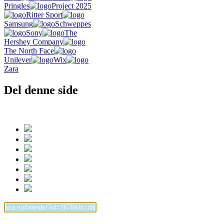
Pringles
Project 2025
Ritter Sport
Samsung
Schweppes
Sony
The
Hershey Company
The North Face
Unilever
Wix
Zara
Del denne side