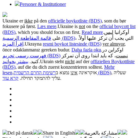
Personer & Institutioner
Ukraine er
ikke
på den
officielle boykotliste (BDS)
, som du bør
fokusere på først.
Læs mere
.
Ukraine is
not
on the
official boycott list
(BDS)
, which you should focus on first.
Read more
.
ليس
أوكرانيا
، التي يجب أن تركز عليها أولاً.
قائمة المقاطعة الرسمية (BDS)
على
اقرأ المزيد
.
Ukrayna
resmi boykot listesinde (BDS)
yer almıyor
,
önce odaklanmanız gereken budur.
Daha fazla oku
.
اوکراین در
نیست
، که باید ابتدا روی آن تمرکز
فهرست رسمی تحریم (BDS)
بیشتر بخوانید
کنید.
.
Ukrain steht
nicht
auf der
offiziellen Boykottliste
(BDS)
, auf die du dich zuerst konzentrieren solltest.
Mehr
lesen
.
נמצא ב
אינו
אוקראינה
רשימת החרם הרשמית (BDS)
, שעליה
קרא עוד
עליך להתמקד תחילה.
.
Del på dansk
Share in English
مشاركة بالعربية