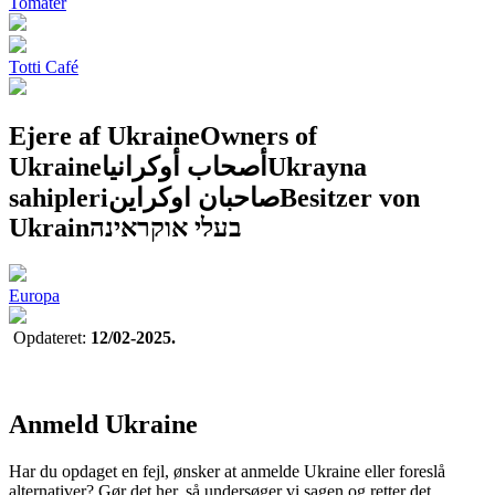
Tomater
Totti Café
Ejere af Ukraine
Owners of
Ukraine
أصحاب أوكرانيا
Ukrayna
sahipleri
صاحبان اوکراین
Besitzer von
Ukrain
בעלי אוקראינה
Europa
Opdateret:
12/02-2025.
Anmeld Ukraine
Har du opdaget en fejl, ønsker at anmelde Ukraine eller foreslå
alternativer? Gør det her, så undersøger vi sagen og retter det