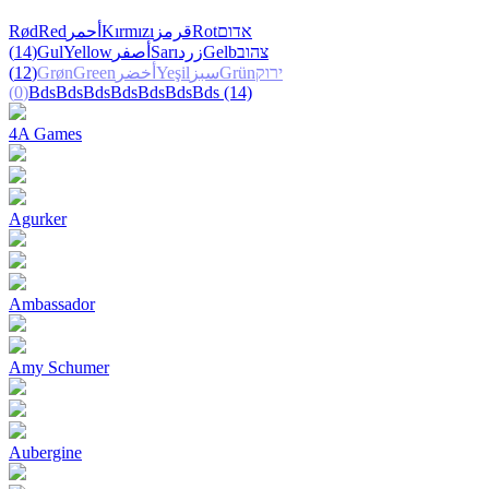
Rød
Red
أحمر
Kırmızı
قرمز
Rot
אדום
(14)
Gul
Yellow
أصفر
Sarı
زرد
Gelb
צהוב
(12)
Grøn
Green
أخضر
Yeşil
سبز
Grün
ירוק
(0)
Bds
Bds
Bds
Bds
Bds
Bds
Bds
(14)
4A Games
Agurker
Ambassador
Amy Schumer
Aubergine