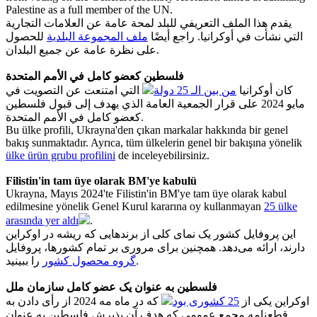
Palestine as a full member of the UN.
يقدم هذا الملف التعريفي للبلد لمحة عامة عن العلامات التجارية
التي نشأت في أوكرانيا. راجع أيضًا
ملف المجموعة البلدية
للحصول
على نظرة عامة عن جميع البلدان.
فلسطين كعضو كامل في الأمم المتحدة
كان أوكرانيا
من بين الـ 25 دولة
التي امتنعت عن التصويت في
مايو 2024 على قرار الجمعية العامة الذي يهدف إلى قبول فلسطين
كعضو كامل في الأمم المتحدة.
Bu ülke profili, Ukrayna'den çıkan markalar hakkında bir genel
bakış sunmaktadır. Ayrıca, tüm ülkelerin genel bir bakışına yönelik
ülke ürün grubu profilini
de inceleyebilirsiniz.
Filistin'in tam üye olarak BM'ye kabulü
Ukrayna, Mayıs 2024'te Filistin'in BM'ye tam üye olarak kabul
edilmesine yönelik Genel Kurul kararına oy kullanmayan
25 ülke
arasında yer aldı
.
این پروفایل کشور یک نمای کلی از برندهایی که ریشه در اوکراین
دارند، ارائه می‌دهد. همچنین برای مروری بر تمام کشورها، پروفایل
را ببینید.
گروه محصول کشور
فلسطین به عنوان یک عضو کامل سازمان ملل
اوکراین یکی از
25 کشوری بود
که در ماه مه 2024 از رأی دادن به
قطعنامه مجمع عمومی که هدف آن پذیرش فلسطین به عنوان