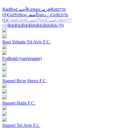
Rød
Red
أحمر
Kırmızı
قرمز
Rot
אדום
(9)
Gul
Yellow
أصفر
Sarı
زرد
Gelb
צהוב
(1)
Grøn
Green
أخضر
Yeşil
سبز
Grün
ירוק
(0)
Bds
Bds
Bds
Bds
Bds
Bds
Bds
(9)
Bnei Yehuda Tel Aviv F.C.
Fodbold (varegruppe)
Hapoel Be'er Sheva F.C
Hapoel Haifa F.C.
Hapoel Tel Aviv F.C