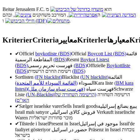
Beitar Jerusalem F.C. הוא
מועדון כדורגל של הכיבוש
מ
המדינה הציונית
ה
אפרטהיידית
, המורכב משחקנים
ציונים
, ובהם
ו
חיילי הכיבוש (IDF)
מתנחלים
.
Kriterier
Criteria
معايير
Kriterler
معیارها
Kri
✔
Officiel
boykotliste (BDS)
Official
Boycott List (BDS)
قائمة
المقاطعة الرسمية
(BDS)
Resmi
Boykot Listesi
(BDS)
فهرست تحریم رسمی
(BDS)
Offizielle
Boykottliste
(BDS)
רשימת החרם הרשמית
(BDS)
Sortlisten
(FN blacklist)
Blacklist
(UN blacklist)
القائمة
(القائمة السوداء للأمم المتحدة)
السوداء
Kara liste
(BM kara
listesi)
(فهرست سیاه سازمان ملل)
فهرست سیاه
Schwarze
Liste
(UN-Blacklist)
(הרשימה השחורה של
הרשימה השחורה
האו"ם)
✔
Sælger israelske varer
Sells Israeli goods
يبيع بضائع إسرائيلية
İsrail malı satıyor
فروش کالای اسرائیلی
Verkauft israelische
Waren
מוכר סחורות ישראליות
✔
Tilstede i Israel
Present in Israel
موجود في إسرائيل
İsrail'de
faaliyet gösteriyor
حضور در اسرائیل
Präsenz in Israel
נוכחות
בישראל