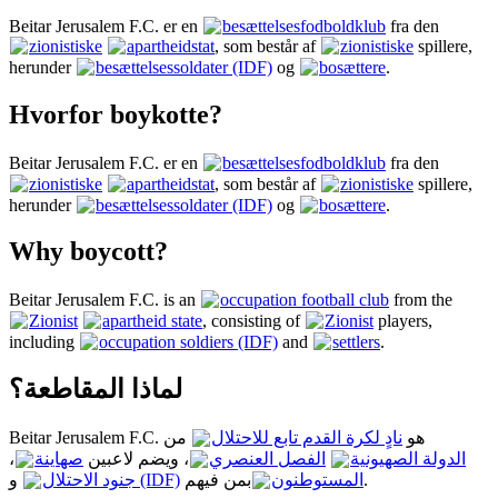
Beitar Jerusalem F.C. er en
besættelsesfodboldklub
fra den
zionistiske
apartheidstat
, som består af
zionistiske
spillere,
herunder
besættelsessoldater (IDF)
og
bosættere
.
Hvorfor boykotte?
Beitar Jerusalem F.C. er en
besættelsesfodboldklub
fra den
zionistiske
apartheidstat
, som består af
zionistiske
spillere,
herunder
besættelsessoldater (IDF)
og
bosættere
.
Why boycott?
Beitar Jerusalem F.C. is an
occupation football club
from the
Zionist
apartheid state
, consisting of
Zionist
players,
including
occupation soldiers (IDF)
and
settlers
.
لماذا المقاطعة؟
Beitar Jerusalem F.C. هو
نادٍ لكرة القدم تابع للاحتلال
من
،
صهاينة
، ويضم لاعبين
الفصل العنصري
الدولة الصهيونية
و
جنود الاحتلال (IDF)
بمن فيهم
المستوطنون
.