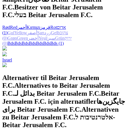
F.C.
Besitzer von Beitar Jerusalem
F.C.
בעלי Beitar Jerusalem F.C.
Rød
Red
أحمر
Kırmızı
قرمز
Rot
אדום
(1)
Gul
Yellow
أصفر
Sarı
زرد
Gelb
צהוב
(0)
Grøn
Green
أخضر
Yeşil
سبز
Grün
ירוק
(0)
Bds
Bds
Bds
Bds
Bds
Bds
Bds
(1)
Israel
Alternativer til Beitar Jerusalem
F.C.
Alternatives to Beitar Jerusalem
F.C.
بدائل لـ Beitar Jerusalem F.C.
Beitar
Jerusalem F.C. için alternatifler
جایگزین‌ها
برای Beitar Jerusalem F.C.
Alternativen
zu Beitar Jerusalem F.C.
אלטרנטיבות ל-
Beitar Jerusalem F.C.