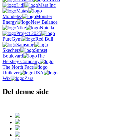
Lidl
Mars Inc
Matas
Mondelez
Monster
Energy
New Balance
Nike
Nutella
Project 2025
PureGym
Red Bull
Samsung
Skechers
Sunset
Boulevard
The
Hershey Company
The North Face
Unilever
USA
Wix
Zara
Del denne side