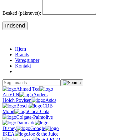
Besked (påkrævet):
Indsend
Hjem
Brands
Varegrupper
Kontakt
Ahmad Tea
AirVPN
Anders
Holch Povlsen
Asics
Bosch
CBB
Mobil
Coca-Cola
Colgate-Palmolive
Danmark
Disney
Google
IKEA
Joe & the Juice
Lavazza
LEGO