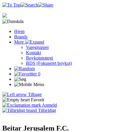
da
Hjem
Brands
Mere
Varegrupper
Kontakt
Boykotstrategi
BDS (Fokuseret boykot)
0
Tilbage
Favorit
Anmeld
Tilfældigt
Beitar Jerusalem F.C.