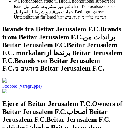
✔
Uforbeholden støtte til Israel
Unconditional support for
Israel
دعم غير مشروط لإسرائيل
İsrail’e koşulsuz destek
حمایت بی‌قید و شرط از اسرائیل
Bedingungslose
Unterstützung für Israel
תמיכה בלתי מותנית בישראל
Brands fra Beitar Jerusalem F.C.
Brands
from Beitar Jerusalem F.C.
براندات من
Beitar Jerusalem F.C.
Beitar Jerusalem
F.C. markaları
برندها از Beitar Jerusalem
F.C.
Brands von Beitar Jerusalem
F.C.
מותגים מ Beitar Jerusalem F.C.
Fodbold (varegruppe)
Ejere af Beitar Jerusalem F.C.
Owners of
Beitar Jerusalem F.C.
أصحاب Beitar
Jerusalem F.C.
Beitar Jerusalem F.C.
sahipleri
صاحبان Beitar Jerusalem