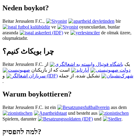
Neden boykot?
Beitar Jerusalem F.C.,
Siyonist
apartheid devletinden
bir
işgal futbol kulübüdür
ve
Siyonist
oyunculardan, bunlar
arasında
işgal askerleri (IDF)
ve
yerleşimciler
de olmak üzere,
oluşmaktadır.
چرا بویکاٹ کنیم؟
Beitar Jerusalem F.C. یک
باشگاه فوتبال وابسته به اشغالگری
از
دولت صهیونیستی
آپارتاید
است که از بازیکنان
صهیونیست
شهرک‌نشینان
و
تشکیل شده، از جمله
سربازان اشغالگر (IDF)
.
Warum boykottieren?
Beitar Jerusalem F.C. ist ein
Besatzungsfußballverein
aus dem
zionistischen
Apartheidstaat
und besteht aus
zionistischen
Spielern, darunter
Besatzungssoldaten (IDF)
und
Siedler
.
למה להפסיק?