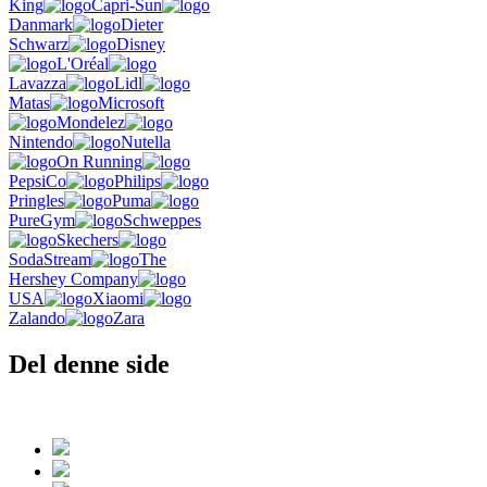
King
Capri-Sun
Danmark
Dieter
Schwarz
Disney
L'Oréal
Lavazza
Lidl
Matas
Microsoft
Mondelez
Nintendo
Nutella
On Running
PepsiCo
Philips
Pringles
Puma
PureGym
Schweppes
Skechers
SodaStream
The
Hershey Company
USA
Xiaomi
Zalando
Zara
Del denne side