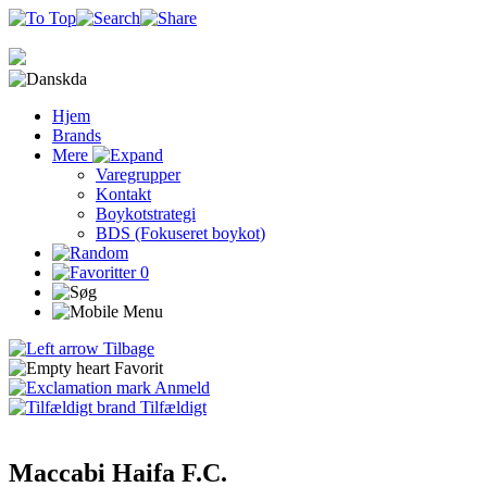
da
Hjem
Brands
Mere
Varegrupper
Kontakt
Boykotstrategi
BDS (Fokuseret boykot)
0
Tilbage
Favorit
Anmeld
Tilfældigt
Maccabi Haifa F.C.