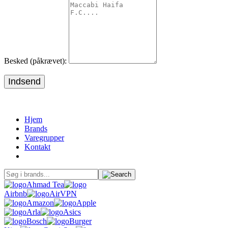
Besked (påkrævet):
Indsend
Hjem
Brands
Varegrupper
Kontakt
Ahmad Tea
Airbnb
AirVPN
Amazon
Apple
Arla
Asics
Bosch
Burger