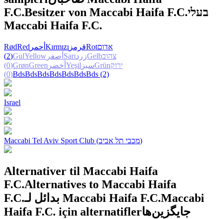
F.C.
Besitzer von Maccabi Haifa F.C.
בעלי
Maccabi Haifa F.C.
Rød
Red
أحمر
Kırmızı
قرمز
Rot
אדום
(2)
Gul
Yellow
أصفر
Sarı
زرد
Gelb
צהוב
(0)
Grøn
Green
أخضر
Yeşil
سبز
Grün
ירוק
(0)
Bds
Bds
Bds
Bds
Bds
Bds
Bds
(2)
Israel
Maccabi Tel Aviv Sport Club (מכבי תל אביב)
Alternativer til Maccabi Haifa
F.C.
Alternatives to Maccabi Haifa
F.C.
بدائل لـ Maccabi Haifa F.C.
Maccabi
Haifa F.C. için alternatifler
جایگزین‌ها