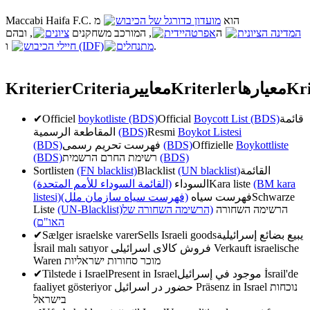
Maccabi Haifa F.C. הוא
מועדון כדורגל של הכיבוש
מ
המדינה הציונית
ה
אפרטהיידית
, המורכב משחקנים
ציונים
, ובהם
ו
חיילי הכיבוש (IDF)
מתנחלים
.
Kriterier
Criteria
معايير
Kriterler
معیارها
Kri
✔
Officiel
boykotliste (BDS)
Official
Boycott List (BDS)
قائمة
المقاطعة الرسمية
(BDS)
Resmi
Boykot Listesi
(BDS)
فهرست تحریم رسمی
(BDS)
Offizielle
Boykottliste
(BDS)
רשימת החרם הרשמית
(BDS)
Sortlisten
(FN blacklist)
Blacklist
(UN blacklist)
القائمة
(القائمة السوداء للأمم المتحدة)
السوداء
Kara liste
(BM kara
listesi)
(فهرست سیاه سازمان ملل)
فهرست سیاه
Schwarze
Liste
(UN-Blacklist)
(הרשימה השחורה של
הרשימה השחורה
האו"ם)
✔
Sælger israelske varer
Sells Israeli goods
يبيع بضائع إسرائيلية
İsrail malı satıyor
فروش کالای اسرائیلی
Verkauft israelische
Waren
מוכר סחורות ישראליות
✔
Tilstede i Israel
Present in Israel
موجود في إسرائيل
İsrail'de
faaliyet gösteriyor
حضور در اسرائیل
Präsenz in Israel
נוכחות
בישראל