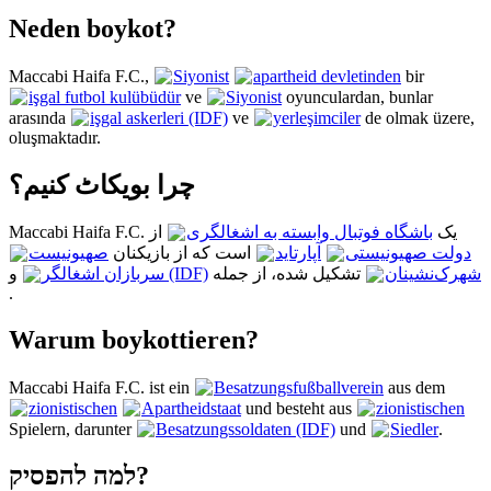
Neden boykot?
Maccabi Haifa F.C.,
Siyonist
apartheid devletinden
bir
işgal futbol kulübüdür
ve
Siyonist
oyunculardan, bunlar
arasında
işgal askerleri (IDF)
ve
yerleşimciler
de olmak üzere,
oluşmaktadır.
چرا بویکاٹ کنیم؟
Maccabi Haifa F.C. یک
باشگاه فوتبال وابسته به اشغالگری
از
دولت صهیونیستی
آپارتاید
است که از بازیکنان
صهیونیست
شهرک‌نشینان
و
تشکیل شده، از جمله
سربازان اشغالگر (IDF)
.
Warum boykottieren?
Maccabi Haifa F.C. ist ein
Besatzungsfußballverein
aus dem
zionistischen
Apartheidstaat
und besteht aus
zionistischen
Spielern, darunter
Besatzungssoldaten (IDF)
und
Siedler
.
למה להפסיק?