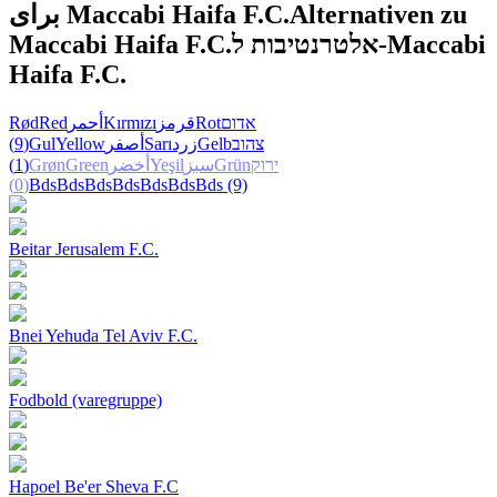
برای Maccabi Haifa F.C.
Alternativen zu
Maccabi Haifa F.C.
אלטרנטיבות ל-Maccabi
Haifa F.C.
Rød
Red
أحمر
Kırmızı
قرمز
Rot
אדום
(9)
Gul
Yellow
أصفر
Sarı
زرد
Gelb
צהוב
(1)
Grøn
Green
أخضر
Yeşil
سبز
Grün
ירוק
(0)
Bds
Bds
Bds
Bds
Bds
Bds
Bds
(9)
Beitar Jerusalem F.C.
Bnei Yehuda Tel Aviv F.C.
Fodbold (varegruppe)
Hapoel Be'er Sheva F.C