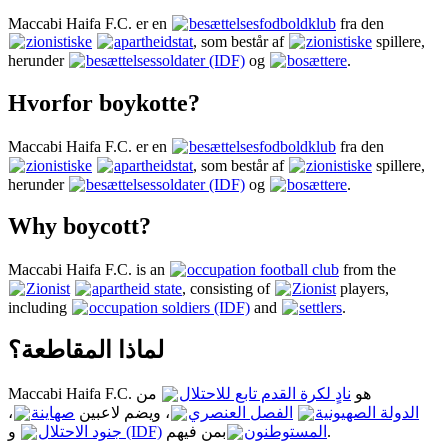
Maccabi Haifa F.C. er en
besættelsesfodboldklub
fra den
zionistiske
apartheidstat
, som består af
zionistiske
spillere,
herunder
besættelsessoldater (IDF)
og
bosættere
.
Hvorfor boykotte?
Maccabi Haifa F.C. er en
besættelsesfodboldklub
fra den
zionistiske
apartheidstat
, som består af
zionistiske
spillere,
herunder
besættelsessoldater (IDF)
og
bosættere
.
Why boycott?
Maccabi Haifa F.C. is an
occupation football club
from the
Zionist
apartheid state
, consisting of
Zionist
players,
including
occupation soldiers (IDF)
and
settlers
.
لماذا المقاطعة؟
Maccabi Haifa F.C. هو
نادٍ لكرة القدم تابع للاحتلال
من
،
صهاينة
، ويضم لاعبين
الفصل العنصري
الدولة الصهيونية
و
جنود الاحتلال (IDF)
بمن فيهم
المستوطنون
.