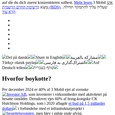
auf die du dich zuerst konzentrieren solltest.
Mehr lesen
.
3 Mobil
אינו
, שעליה עליך להתמקד תחילה.
רשימת החרם הרשמית (BDS)
נמצא ב
קרא עוד
.
Del på dansk
Share in English
مشاركة بالعربية
Türkçe olarak paylaş
اشتراک‌گذاری به فارسی
Auf
Deutsch teilen
שתף בעברית
Hvorfor boykotte?
Per december 2024 er 40% af 3 Mobil ejet af svenske
Investor AB
, som investerer i virksomheder med aktiviteter på
besatte områder. Derudover ejes 60% af hong-kongske CK
Hutchison Holdings, som i 2020 aflagde
et bud på 1,5 millarder
dollars
i forbindelse med et infrastrukturprojekt i
besættelsesstaten
, men blev i sidste ende afvist.