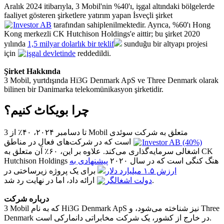
Aralık 2024 itibarıyla, 3 Mobil'nin %40'ı, işgal altındaki bölgelerde
faaliyet gösteren şirketlere yatırım yapan İsveçli şirket
Investor AB
tarafından sahiplenilmektedir. Ayrıca, %60'ı Hong
Kong merkezli CK Hutchison Holdings'e aittir; bu şirket 2020
yılında
1,5 milyar dolarlık bir teklif
sunduğu bir altyapı projesi
için
işgal devletinde
reddedildi.
Şirket Hakkında
3 Mobil, yurtdışında Hi3G Denmark ApS ve Three Denmark olarak
bilinen bir Danimarka telekomünikasyon şirketidir.
چرا بویکاٹ کنیم؟
تا دسامبر ۲۰۲۴، ۴۰٪ از 3 Mobil متعلق به شرکت سوئدی
است که در شرکت‌های فعال در مناطق
Investor AB (40%)
اشغالی سرمایه‌گذاری می‌کند. علاوه بر این، ۶۰٪ آن متعلق به CK
Hutchison Holdings هنگ کنگی است که در سال ۲۰۲۰
پیشنهادی به
ارزش ۱.۵ میلیارد دلار
برای یک پروژه زیرساختی در
ارائه داد، اما در نهایت رد شد.
دولت اشغالگر
درباره شرکت
3 Mobil که به نام Hi3G Denmark ApS نیز شناخته می‌شود، و Three
Denmark در خارج از کشور، یک شرکت مخابراتی دانمارکی است.