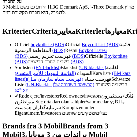
על החברה
3 Mobil, הידוע גם בשם Hi3G Denmark ApS, ו-Three Denmark מחוץ
לדנמרק, היא חברת תקשורת דנית.
Kriterier
Criteria
معايير
Kriterler
معیارها
Kri
Officiel
boykotliste (BDS)
Official
Boycott List (BDS)
قائمة
المقاطعة الرسمية
(BDS)
Resmi
Boykot Listesi
(BDS)
فهرست تحریم رسمی
(BDS)
Offizielle
Boykottliste
(BDS)
רשימת החרם הרשמית
(BDS)
Sortlisten
(FN blacklist)
Blacklist
(UN blacklist)
القائمة
(القائمة السوداء للأمم المتحدة)
السوداء
Kara liste
(BM kara
listesi)
(فهرست سیاه سازمان ملل)
فهرست سیاه
Schwarze
Liste
(UN-Blacklist)
(הרשימה השחורה של
הרשימה השחורה
האו"ם)
✔
Røde ejere/investorer
Red owners/investors
مُلّاك/مستثمرون
متواطئون
Suç ortakları olan sahipler/yatırımcılar
مالکان/
سرمایه‌گذاران همدست
Komplizen unter
Eigentümern/Investoren
בעלים/משקיעים שותפים
Brands fra 3 Mobil
Brands from 3
Mobil
3 Mobil
براندات من 3 موبايل