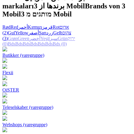
markaları
برندها از 3 Mobil
Brands von 3
Mobil
מותגים מ 3 Mobil
Rød
Red
أحمر
Kırmızı
قرمز
Rot
אדום
(2)
Gul
Yellow
أصفر
Sarı
زرد
Gelb
צהוב
(3)
Grøn
Green
أخضر
Yeşil
سبز
Grün
ירוק
(0)
Bds
Bds
Bds
Bds
Bds
Bds
Bds
(0)
Butikker (varegruppe)
Flexii
OiSTER
Teleselskaber (varegruppe)
Webshops (varegruppe)