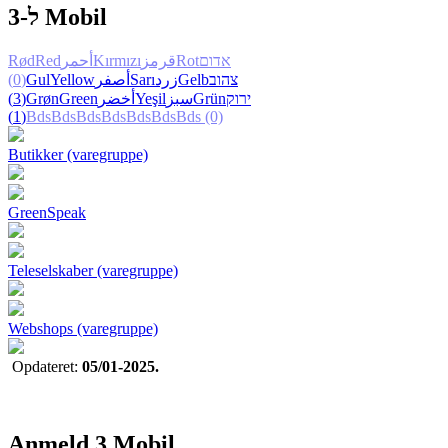
ל-3 Mobil
Rød
Red
أحمر
Kırmızı
قرمز
Rot
אדום
(0)
Gul
Yellow
أصفر
Sarı
زرد
Gelb
צהוב
(3)
Grøn
Green
أخضر
Yeşil
سبز
Grün
ירוק
(1)
Bds
Bds
Bds
Bds
Bds
Bds
Bds
(0)
Butikker (varegruppe)
GreenSpeak
Teleselskaber (varegruppe)
Webshops (varegruppe)
Opdateret:
05/01-2025.
Anmeld 3 Mobil