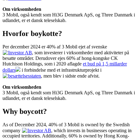
Om virksomheden
3 Mobil, også kendt som Hi3G Denmark ApS, og Three Danmark i
udlandet, er et dansk teleselskab.
Hvorfor boykotte?
Per december 2024 er 40% af 3 Mobil ejet af svenske
Investor AB
, som investerer i virksomheder med aktiviteter på
besatte områder. Derudover ejes 60% af hong-kongske CK
Hutchison Holdings, som i 2020 aflagde
et bud på 1,5 millarder
dollars
i forbindelse med et infrastrukturprojekt i
besættelsesstaten
, men blev i sidste ende afvist.
Om virksomheden
3 Mobil, også kendt som Hi3G Denmark ApS, og Three Danmark i
udlandet, er et dansk teleselskab.
Why boycott?
As of December 2024, 40% of 3 Mobil is owned by the Swedish
company
Investor AB
, which invests in businesses operating in
occupied territories. Additionally, 60% is owned by Hong Kong-