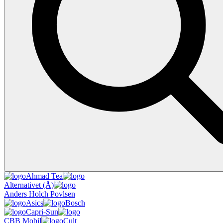
Ahmad Tea
Alternativet (Å)
Anders Holch Povlsen
Asics
Bosch
Capri-Sun
CBB Mobil
Cult