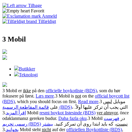
Tilbage
Favorit
Anmeld
Tilfældigt
3 Mobil
Butikker
Teknologi
3 Mobil er
ikke
på den
officielle boykotliste (BDS)
, som du bør
fokusere på først.
Læs mere
.
3 Mobil is
not
on the
official boycott list
(BDS)
, which you should focus on first.
Read more
.
ليس
3 موبايل
، التي يجب أن تركز عليها أولاً.
قائمة المقاطعة الرسمية (BDS)
على
.
اقرأ المزيد
3 Mobil
resmi boykot listesinde (BDS)
yer almıyor
, önce
odaklanmanız gereken budur.
Daha fazla oku
.
فهرست
3 Mobil در
نیست
، که باید ابتدا روی آن تمرکز کنید.
بیشتر
رسمی تحریم (BDS)
.
بخوانید
3 Mobil steht
nicht
auf der
offiziellen Boykottliste (BDS)
,