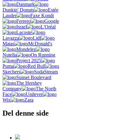
Danmark
Dunkin' Donuts
Estée
Lauder
Faxe Kondi
Ferrero
Google
Israel
L'Oréal
Lacoste
Lavazza
Lidl
Matas
McDonald's
Mondelez
Nutella
On Running
Project 2025
Puma
Red Bull
Skechers
SodaStream
Sunset Boulevard
The Hershey
Company
The North
Face
Unilever
Wix
Zara
Del denne side