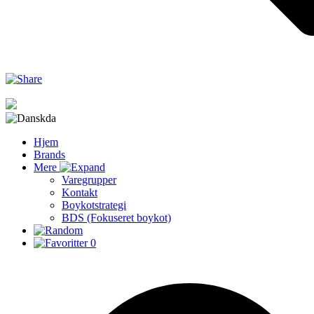
da
Hjem
Brands
Mere
Varegrupper
Kontakt
Boykotstrategi
BDS (Fokuseret boykot)
0