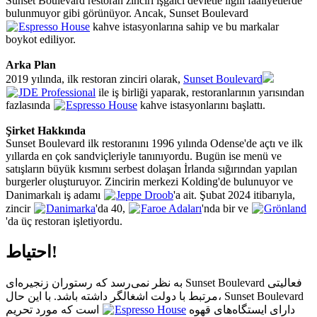
Sunset Boulevard restoran zinciri işgalci devletle ilgili faaliyetlerde
bulunmuyor gibi görünüyor. Ancak, Sunset Boulevard
Espresso House
kahve istasyonlarına sahip ve bu markalar
boykot ediliyor.
Arka Plan
2019 yılında, ilk restoran zinciri olarak,
Sunset Boulevard
JDE Professional
ile iş birliği yaparak, restoranlarının yarısından
fazlasında
Espresso House
kahve istasyonlarını başlattı.
Şirket Hakkında
Sunset Boulevard ilk restoranını 1996 yılında Odense'de açtı ve ilk
yıllarda en çok sandviçleriyle tanınıyordu. Bugün ise menü ve
satışların büyük kısmını serbest dolaşan İrlanda sığırından yapılan
burgerler oluşturuyor. Zincirin merkezi Kolding'de bulunuyor ve
Danimarkalı iş adamı
Jeppe Droob
'a ait. Şubat 2024 itibarıyla,
zincir
Danimarka
'da 40,
Faroe Adaları
'nda bir ve
Grönland
'da üç restoran işletiyordu.
احتیاط!
به نظر نمی‌رسد که رستوران زنجیره‌ای Sunset Boulevard فعالیتی
مرتبط با دولت اشغالگر داشته باشد. با این حال، Sunset Boulevard
است که مورد تحریم
Espresso House
دارای ایستگاه‌های قهوه