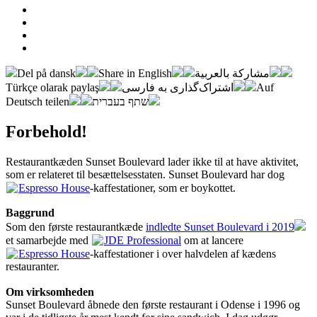
Del på dansk
Share in English
مشاركة بالعربية
Türkçe olarak paylaş
اشتراک‌گذاری به فارسی
Auf
Deutsch teilen
שתף בעברית
Forbehold!
Restaurantkæden Sunset Boulevard lader ikke til at have aktivitet,
som er relateret til besættelsesstaten. Sunset Boulevard har dog
Espresso House
-kaffestationer, som er boykottet.
Baggrund
Som den første restaurantkæde
indledte Sunset Boulevard i 2019
et samarbejde med
JDE Professional
om at lancere
Espresso House
-kaffestationer i over halvdelen af kædens
restauranter.
Om virksomheden
Sunset Boulevard åbnede den første restaurant i Odense i 1996 og