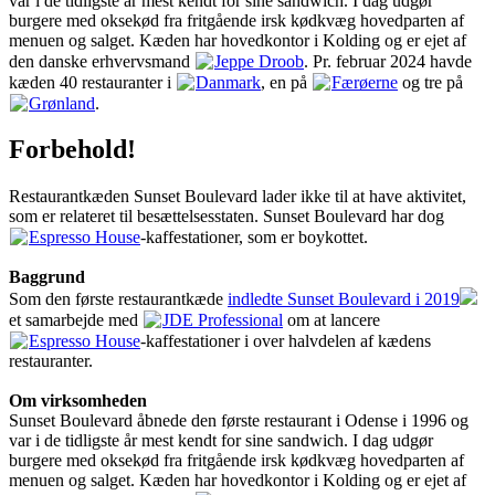
var i de tidligste år mest kendt for sine sandwich. I dag udgør
burgere med oksekød fra fritgående irsk kødkvæg hovedparten af
menuen og salget. Kæden har hovedkontor i Kolding og er ejet af
den danske erhvervsmand
Jeppe Droob
. Pr. februar 2024 havde
kæden 40 restauranter i
Danmark
, en på
Færøerne
og tre på
Grønland
.
Forbehold!
Restaurantkæden Sunset Boulevard lader ikke til at have aktivitet,
som er relateret til besættelsesstaten. Sunset Boulevard har dog
Espresso House
-kaffestationer, som er boykottet.
Baggrund
Som den første restaurantkæde
indledte Sunset Boulevard i 2019
et samarbejde med
JDE Professional
om at lancere
Espresso House
-kaffestationer i over halvdelen af kædens
restauranter.
Om virksomheden
Sunset Boulevard åbnede den første restaurant i Odense i 1996 og
var i de tidligste år mest kendt for sine sandwich. I dag udgør
burgere med oksekød fra fritgående irsk kødkvæg hovedparten af
menuen og salget. Kæden har hovedkontor i Kolding og er ejet af