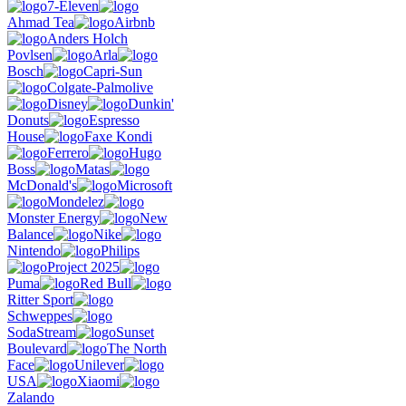
7-Eleven
Ahmad Tea
Airbnb
Anders Holch
Povlsen
Arla
Bosch
Capri-Sun
Colgate-Palmolive
Disney
Dunkin'
Donuts
Espresso
House
Faxe Kondi
Ferrero
Hugo
Boss
Matas
McDonald's
Microsoft
Mondelez
Monster Energy
New
Balance
Nike
Nintendo
Philips
Project 2025
Puma
Red Bull
Ritter Sport
Schweppes
SodaStream
Sunset
Boulevard
The North
Face
Unilever
USA
Xiaomi
Zalando