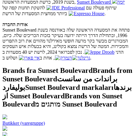
Sunset Boulevard יזמה
בשנת 2019, כרשת המסעדות הראשונה,
להשקת תחנות קפה של
JDE Professional
שיתוף פעולה עם
Espresso House
ביותר ממחצית המסעדות של הרשת.
אודות החברה
Sunset Boulevard פתחה את המסעדה הראשונה שלה באודנסה בשנת
1996, ובתחילת הדרך הייתה ידועה בעיקר בזכות הכריכים שלה. כיום,
המבורגרים מבשר בקר מרעה חופשי מאירלנד מהווים את רוב התפריט
והמכירות. המטה של הרשת נמצא בקולינג, והיא בבעלות איש העסקים
. נכון לפברואר 2024, לרשת יש 40 מסעדות ב
Jeppe Droob
הדני
ושלוש ב
איי פארו
, אחת ב
דנמרק
גרינלנד
.
Brands fra Sunset Boulevard
Brands from
Sunset Boulevard
براندات من سانست
بوليفارد
Sunset Boulevard markaları
برندها
از Sunset Boulevard
Brands von Sunset
Boulevard
מותגים מ Sunset Boulevard
Butikker (varegruppe)