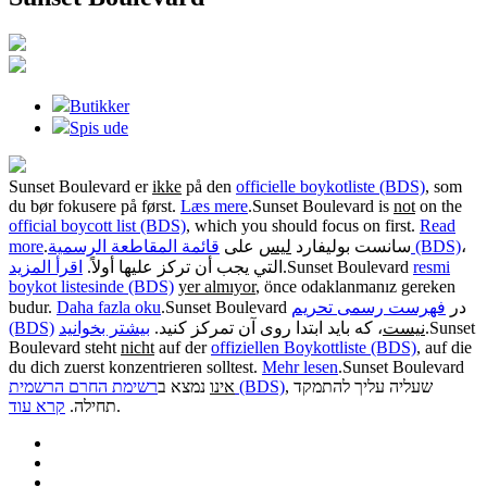
Butikker
Spis ude
Sunset Boulevard er
ikke
på den
officielle boykotliste (BDS)
, som
du bør fokusere på først.
Læs mere
.
Sunset Boulevard is
not
on the
official boycott list (BDS)
, which you should focus on first.
Read
more
.
على
ليس
سانست بوليفارد
قائمة المقاطعة الرسمية (BDS)
،
اقرأ المزيد
التي يجب أن تركز عليها أولاً.
.
Sunset Boulevard
resmi
boykot listesinde (BDS)
yer almıyor
, önce odaklanmanız gereken
budur.
Daha fazla oku
.
فهرست رسمی تحریم
Sunset Boulevard در
(BDS)
بیشتر بخوانید
، که باید ابتدا روی آن تمرکز کنید.
نیست
.
Sunset
Boulevard steht
nicht
auf der
offiziellen Boykottliste (BDS)
, auf die
du dich zuerst konzentrieren solltest.
Mehr lesen
.
Sunset Boulevard
, שעליה עליך להתמקד
רשימת החרם הרשמית (BDS)
אינו
נמצא ב
קרא עוד
תחילה.
.