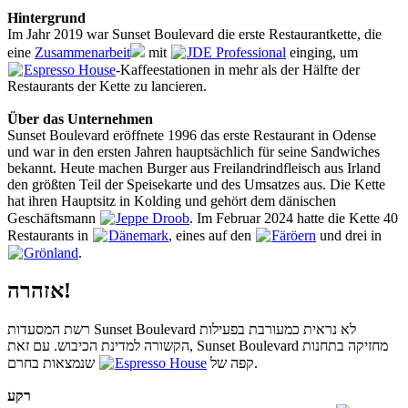
Hintergrund
Im Jahr 2019 war Sunset Boulevard die erste Restaurantkette, die
eine
Zusammenarbeit
mit
JDE Professional
einging, um
Espresso House
-Kaffeestationen in mehr als der Hälfte der
Restaurants der Kette zu lancieren.
Über das Unternehmen
Sunset Boulevard eröffnete 1996 das erste Restaurant in Odense
und war in den ersten Jahren hauptsächlich für seine Sandwiches
bekannt. Heute machen Burger aus Freilandrindfleisch aus Irland
den größten Teil der Speisekarte und des Umsatzes aus. Die Kette
hat ihren Hauptsitz in Kolding und gehört dem dänischen
Geschäftsmann
Jeppe Droob
. Im Februar 2024 hatte die Kette 40
Restaurants in
Dänemark
, eines auf den
Färöern
und drei in
Grönland
.
אזהרה!
רשת המסעדות Sunset Boulevard לא נראית כמעורבת בפעילות
הקשורה למדינת הכיבוש. עם זאת, Sunset Boulevard מחזיקה בתחנות
Espresso House
קפה של
שנמצאות בחרם.
רקע