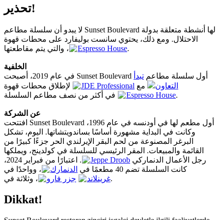
تحذير!
لا يبدو أن سلسلة مطاعم Sunset Boulevard لها أنشطة متعلقة بدولة
الاحتلال. ومع ذلك، يحتوي سانست بوليفارد على محطات قهوة
Espresso House
، والتي يتم مقاطعتها.
الخلفية
في عام 2019، أصبحت Sunset Boulevard أول سلسلة مطاعم
تبدأ
لإطلاق محطات قهوة
JDE Professional
مع
التعاون
Espresso House
في أكثر من نصف مطاعم السلسلة.
عن الشركة
افتتحت Sunset Boulevard أول مطعم لها في أودنسه في عام 1996،
وكانت في البداية مشهورة أساسًا بساندويتشاتها. اليوم، تشكل
البرغر المصنوعة من لحم البقر الإيرلندي الحر جزءًا كبيرًا من
القائمة والمبيعات. المقر الرئيسي للسلسلة في كولدينج، ويملكها
. اعتبارًا من فبراير 2024،
Jeppe Droob
رجل الأعمال الدنماركي
كانت السلسلة تضم 40 مطعمًا في
الدنمارك
، وواحدًا في
جزر فارو
، وثلاثة في
غرينلاند
.
Dikkat!