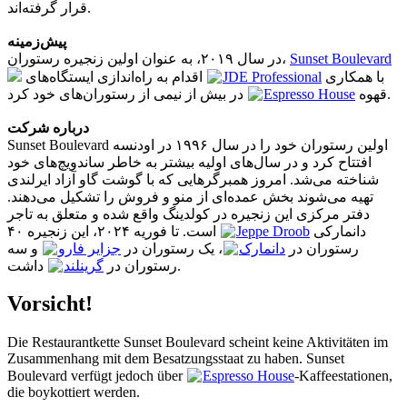
قرار گرفته‌اند.
پیش‌زمینه
در سال ۲۰۱۹، به عنوان اولین زنجیره رستوران،
Sunset Boulevard
اقدام به راه‌اندازی ایستگاه‌های
JDE Professional
با همکاری
Espresso House
قهوه
در بیش از نیمی از رستوران‌های خود کرد.
درباره شرکت
Sunset Boulevard اولین رستوران خود را در سال ۱۹۹۶ در اودنسه
افتتاح کرد و در سال‌های اولیه بیشتر به خاطر ساندویچ‌های خود
شناخته می‌شد. امروز همبرگرهایی که با گوشت گاو آزاد ایرلندی
تهیه می‌شوند بخش عمده‌ای از منو و فروش را تشکیل می‌دهند.
دفتر مرکزی این زنجیره در کولدینگ واقع شده و متعلق به تاجر
است. تا فوریه ۲۰۲۴، این زنجیره ۴۰
Jeppe Droob
دانمارکی
رستوران در
دانمارک
، یک رستوران در
جزایر فارو
و سه
داشت.
رستوران در
گرینلند
Vorsicht!
Die Restaurantkette Sunset Boulevard scheint keine Aktivitäten im
Zusammenhang mit dem Besatzungsstaat zu haben. Sunset
Boulevard verfügt jedoch über
Espresso House
-Kaffeestationen,
die boykottiert werden.