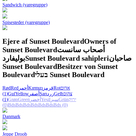
Sandwich (varegruppe)
Spisesteder (varegruppe)
Ejere af Sunset Boulevard
Owners of
Sunset Boulevard
أصحاب سانست
بوليفارد
Sunset Boulevard sahipleri
صاحبان
Sunset Boulevard
Besitzer von Sunset
Boulevard
בעלי Sunset Boulevard
Rød
Red
أحمر
Kırmızı
قرمز
Rot
אדום
(1)
Gul
Yellow
أصفر
Sarı
زرد
Gelb
צהוב
(1)
Grøn
Green
أخضر
Yeşil
سبز
Grün
ירוק
(0)
Bds
Bds
Bds
Bds
Bds
Bds
Bds
(0)
Danmark
Jeppe Droob