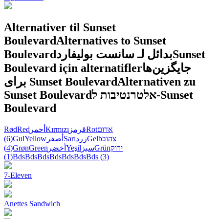
Alternativer til Sunset
Boulevard
Alternatives to Sunset
Boulevard
بدائل لـ سانست بوليفارد
Sunset
Boulevard için alternatifler
جایگزین‌ها
برای Sunset Boulevard
Alternativen zu
Sunset Boulevard
אלטרנטיבות ל-Sunset
Boulevard
Rød
Red
أحمر
Kırmızı
قرمز
Rot
אדום
(6)
Gul
Yellow
أصفر
Sarı
زرد
Gelb
צהוב
(4)
Grøn
Green
أخضر
Yeşil
سبز
Grün
ירוק
(1)
Bds
Bds
Bds
Bds
Bds
Bds
Bds
(3)
7-Eleven
Anettes Sandwich