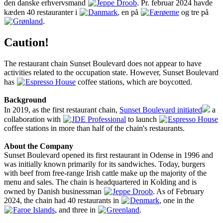
den danske erhvervsmand
Jeppe Droob
. Pr. februar 2024 havde
kæden 40 restauranter i
Danmark
, en på
Færøerne
og tre på
Grønland
.
Caution!
The restaurant chain Sunset Boulevard does not appear to have
activities related to the occupation state. However, Sunset Boulevard
has
Espresso House
coffee stations, which are boycotted.
Background
In 2019, as the first restaurant chain,
Sunset Boulevard initiated
a
collaboration with
JDE Professional
to launch
Espresso House
coffee stations in more than half of the chain's restaurants.
About the Company
Sunset Boulevard opened its first restaurant in Odense in 1996 and
was initially known primarily for its sandwiches. Today, burgers
with beef from free-range Irish cattle make up the majority of the
menu and sales. The chain is headquartered in Kolding and is
owned by Danish businessman
Jeppe Droob
. As of February
2024, the chain had 40 restaurants in
Denmark
, one in the
Faroe Islands
, and three in
Greenland
.