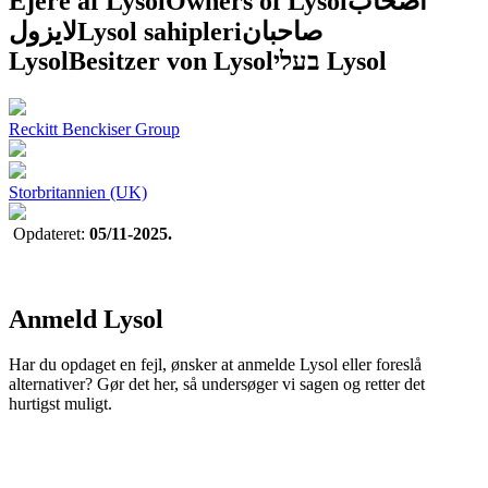
Ejere af Lysol
Owners of Lysol
أصحاب
لايزول
Lysol sahipleri
صاحبان
Lysol
Besitzer von Lysol
בעלי Lysol
Reckitt Benckiser Group
Storbritannien (UK)
Opdateret:
05/11-2025.
Anmeld Lysol
Har du opdaget en fejl, ønsker at anmelde Lysol eller foreslå
alternativer? Gør det her, så undersøger vi sagen og retter det
hurtigst muligt.