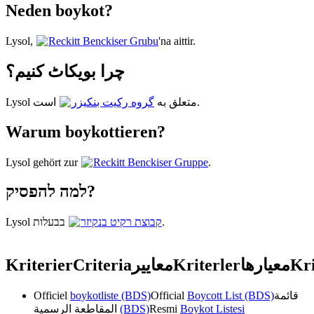
Neden boykot?
Lysol,
Reckitt Benckiser Grubu
'na aittir.
چرا بویکاٹ کنیم؟
است.
Lysol متعلق به
گروه رکیت بنکیزر
Warum boykottieren?
Lysol gehört zur
Reckitt Benckiser Gruppe
.
למה להפסיק?
Lysol בבעלות
קבוצת רקיט בנקיזר
.
Kriterier
Criteria
معايير
Kriterler
معیارها
Kri
Officiel
boykotliste (BDS)
Official
Boycott List (BDS)
قائمة
المقاطعة الرسمية
(BDS)
Resmi
Boykot Listesi