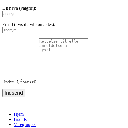
Dit navn (valgfrit):
Email (hvis du vil kontaktes):
Besked (påkrævet):
Indsend
Hjem
Brands
Varegrupper