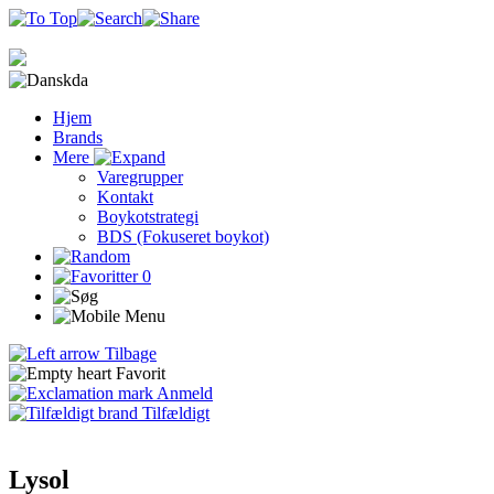
da
Hjem
Brands
Mere
Varegrupper
Kontakt
Boykotstrategi
BDS (Fokuseret boykot)
0
Tilbage
Favorit
Anmeld
Tilfældigt
Lysol