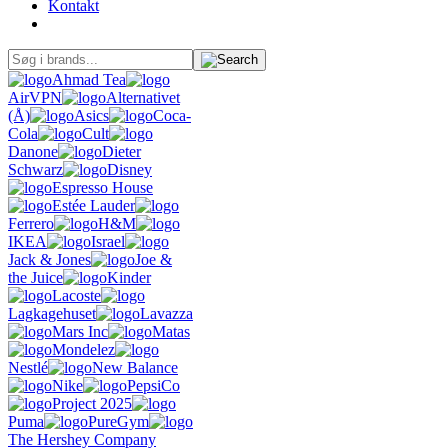
Kontakt
Ahmad Tea
AirVPN
Alternativet
(Å)
Asics
Coca-
Cola
Cult
Danone
Dieter
Schwarz
Disney
Espresso House
Estée Lauder
Ferrero
H&M
IKEA
Israel
Jack & Jones
Joe &
the Juice
Kinder
Lacoste
Lagkagehuset
Lavazza
Mars Inc
Matas
Mondelez
Nestlé
New Balance
Nike
PepsiCo
Project 2025
Puma
PureGym
The Hershey Company