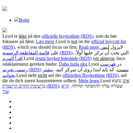
Bolig
Lysol er
ikke
på den
officielle boykotliste (BDS)
, som du bør
fokusere på først.
Læs mere
.
Lysol is
not
on the
official boycott list
(BDS)
, which you should focus on first.
Read more
.
ليس
لايزول
، التي يجب أن تركز عليها أولاً.
قائمة المقاطعة الرسمية (BDS)
على
اقرأ المزيد
.
Lysol
resmi boykot listesinde (BDS)
yer almıyor
, önce
odaklanmanız gereken budur.
Daha fazla oku
.
فهرست
Lysol در
نیست
، که باید ابتدا روی آن تمرکز کنید.
بیشتر
رسمی تحریم (BDS)
بخوانید
.
Lysol steht
nicht
auf der
offiziellen Boykottliste (BDS)
, auf
die du dich zuerst konzentrieren solltest.
Mehr lesen
.
Lysol
נמצא
אינו
, שעליה עליך להתמקד תחילה.
קרא
רשימת החרם הרשמית (BDS)
ב
עוד
.