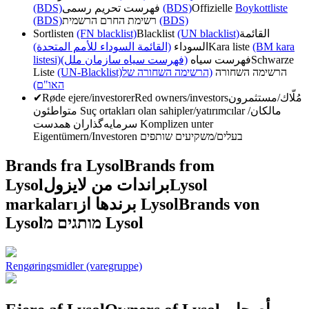
(BDS)
فهرست تحریم رسمی
(BDS)
Offizielle
Boykottliste
(BDS)
רשימת החרם הרשמית
(BDS)
Sortlisten
(FN blacklist)
Blacklist
(UN blacklist)
القائمة
(القائمة السوداء للأمم المتحدة)
السوداء
Kara liste
(BM kara
listesi)
(فهرست سیاه سازمان ملل)
فهرست سیاه
Schwarze
Liste
(UN-Blacklist)
(הרשימה השחורה של
הרשימה השחורה
האו"ם)
✔
Røde ejere/investorer
Red owners/investors
مُلّاك/مستثمرون
متواطئون
Suç ortakları olan sahipler/yatırımcılar
مالکان/
سرمایه‌گذاران همدست
Komplizen unter
Eigentümern/Investoren
בעלים/משקיעים שותפים
Brands fra Lysol
Brands from
Lysol
براندات من لايزول
Lysol
markaları
برندها از Lysol
Brands von
Lysol
מותגים מ Lysol
Rengøringsmidler (varegruppe)