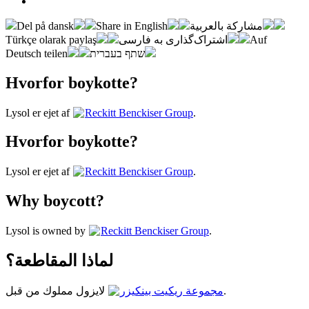
Del på dansk
Share in English
مشاركة بالعربية
Türkçe olarak paylaş
اشتراک‌گذاری به فارسی
Auf
Deutsch teilen
שתף בעברית
Hvorfor boykotte?
Lysol er ejet af
Reckitt Benckiser Group
.
Hvorfor boykotte?
Lysol er ejet af
Reckitt Benckiser Group
.
Why boycott?
Lysol is owned by
Reckitt Benckiser Group
.
لماذا المقاطعة؟
لايزول مملوك من قبل
مجموعة ريكيت بينكيزر
.