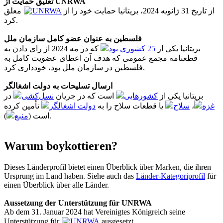
تعلیق حمایت از UNRWA
معلق
UNRWA
از تاریخ 31 ژانویه 2024، بریتانیا حمایت خود را از
کرد.
فلسطین به عنوان عضو کامل سازمان ملل
بریتانیا یکی از
25 کشوری بود
که در مه 2024 از رای دادن به
قطعنامه مجمع عمومی که هدف آن اعطای عضویت کامل به
فلسطین در سازمان ملل بود، خودداری کرد.
ارسال تسلیحات به دولت اشغالگر
بریتانیا یکی از
کشورهایی
است که در جریان
نسل‌کشی
در
تأمین کرده
دولت اشغالگر
یا قطعات سلاح را به
سلاح
،
غزه
منبع
است (
).
Warum boykottieren?
Dieses Länderprofil bietet einen Überblick über Marken, die ihren
Ursprung im Land haben. Siehe auch das
Länder-Kategoriprofil
für
einen Überblick über alle Länder.
Aussetzung der Unterstützung für UNRWA
Ab dem 31. Januar 2024 hat Vereinigtes Königreich seine
Unterstützung für
UNRWA
ausgesetzt.