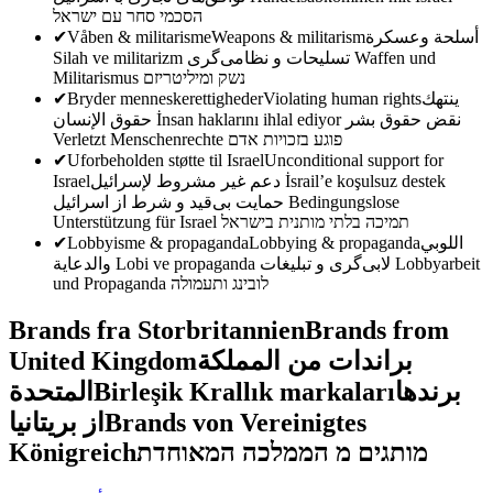
הסכמי סחר עם ישראל
✔
Våben & militarisme
Weapons & militarism
أسلحة وعسكرة
Silah ve militarizm
تسلیحات و نظامی‌گری
Waffen und
Militarismus
נשק ומיליטריזם
✔
Bryder menneskerettigheder
Violating human rights
ينتهك
حقوق الإنسان
İnsan haklarını ihlal ediyor
نقض حقوق بشر
Verletzt Menschenrechte
פוגע בזכויות אדם
✔
Uforbeholden støtte til Israel
Unconditional support for
Israel
دعم غير مشروط لإسرائيل
İsrail’e koşulsuz destek
حمایت بی‌قید و شرط از اسرائیل
Bedingungslose
Unterstützung für Israel
תמיכה בלתי מותנית בישראל
✔
Lobbyisme & propaganda
Lobbying & propaganda
اللوبي
والدعاية
Lobi ve propaganda
لابی‌گری و تبلیغات
Lobbyarbeit
und Propaganda
לובינג ותעמולה
Brands fra Storbritannien
Brands from
United Kingdom
براندات من المملكة
المتحدة
Birleşik Krallık markaları
برندها
از بریتانیا
Brands von Vereinigtes
Königreich
מותגים מ הממלכה המאוחדת