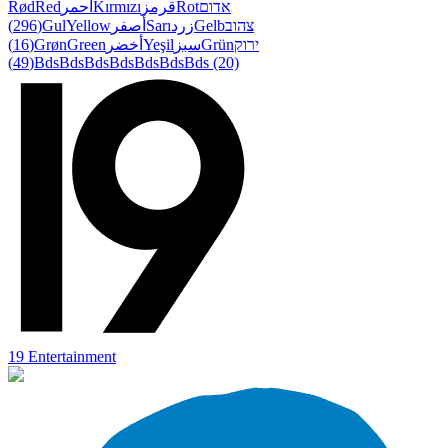
Rød
Red
أحمر
Kırmızı
قرمز
Rot
אדום
(296)
Gul
Yellow
أصفر
Sarı
زرد
Gelb
צהוב
(16)
Grøn
Green
أخضر
Yeşil
سبز
Grün
ירוק
(49)
Bds
Bds
Bds
Bds
Bds
Bds
Bds
(20)
19 Entertainment