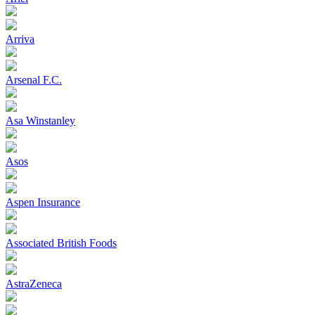
Arriva
Arsenal F.C.
Asa Winstanley
Asos
Aspen Insurance
Associated British Foods
AstraZeneca