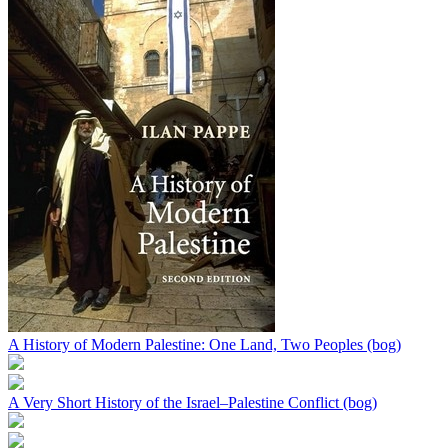
A History of Modern Palestine: One Land, Two Peoples (bog)
A Very Short History of the Israel–Palestine Conflict (bog)