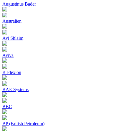
Augustinus Bader
Australien
Avi Shlaim
Aviva
B-Flexion
BAE Systems
BBC
BP (British Petroleum)