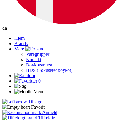
da
Hjem
Brands
Mere
Varegrupper
Kontakt
Boykotstrategi
BDS (Fokuseret boykot)
0
Tilbage
Favorit
Anmeld
Tilfældigt