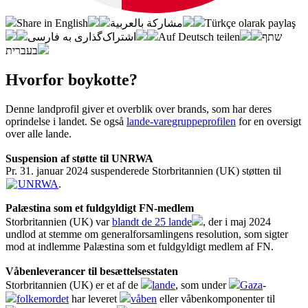
Share in English
مشاركة بالعربية
Türkçe olarak paylaş
اشتراک‌گذاری به فارسی
Auf Deutsch teilen
שתף
בעברית
Hvorfor boykotte?
Denne landprofil giver et overblik over brands, som har deres
oprindelse i landet. Se også
lande-varegruppeprofilen
for en oversigt
over alle lande.
Suspension af støtte til UNRWA
Pr. 31. januar 2024 suspenderede Storbritannien (UK) støtten til
UNRWA
.
Palæstina som et fuldgyldigt FN-medlem
Storbritannien (UK) var
blandt de 25 lande
, der i maj 2024
undlod at stemme om generalforsamlingens resolution, som sigter
mod at indlemme Palæstina som et fuldgyldigt medlem af FN.
Våbenleverancer til besættelsesstaten
Storbritannien (UK) er et af de
lande
, som under
Gaza
-
folkemordet
har leveret
våben
eller våbenkomponenter til