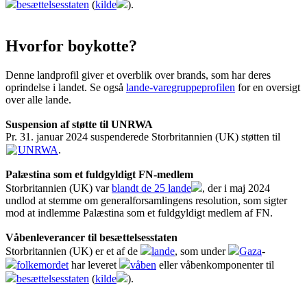
besættelsesstaten
(
kilde
).
Hvorfor boykotte?
Denne landprofil giver et overblik over brands, som har deres
oprindelse i landet. Se også
lande-varegruppeprofilen
for en oversigt
over alle lande.
Suspension af støtte til UNRWA
Pr. 31. januar 2024 suspenderede Storbritannien (UK) støtten til
UNRWA
.
Palæstina som et fuldgyldigt FN-medlem
Storbritannien (UK) var
blandt de 25 lande
, der i maj 2024
undlod at stemme om generalforsamlingens resolution, som sigter
mod at indlemme Palæstina som et fuldgyldigt medlem af FN.
Våbenleverancer til besættelsesstaten
Storbritannien (UK) er et af de
lande
, som under
Gaza
-
folkemordet
har leveret
våben
eller våbenkomponenter til
besættelsesstaten
(
kilde
).