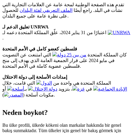
تقدم هذه الصفحة الوطنية لمحة عامة عن العلامات التجارية التي
نشأت في البلد. راجع أيضًا
الملف التعريفي لفئة البلدان
للحصول
على نظرة عامة على جميع البلدان.
تعليق الدعم لـ UNRWA
اعتبارًا من 31 يناير 2024، علّق المملكة المتحدة دعمه لـ
UNRWA
.
فلسطين كعضو كامل في الأمم المتحدة
كان المملكة المتحدة
من بين 25 دولة
التي امتنعت عن التصويت
في مايو 2024 على قرار الجمعية العامة الذي يهدف إلى منح
فلسطين عضوية كاملة في الأمم المتحدة.
إمدادات الأسلحة إلى دولة الاحتلال
المملكة المتحدة هي واحدة من
الدول
التي قامت، خلال
الإبادة الجماعية
في
غزة
، بتزويد
دولة الاحتلال
بـ
أسلحة
أو
المصدر
مكونات أسلحة (
).
Neden boykot?
Bu ülke profili, ülkede kökeni olan markalar hakkında bir genel
bakış sunmaktadır. Tüm ülkeler için genel bir bakış görmek için