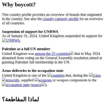
Why boycott?
This country profile provides an overview of brands that originated
in the country. See also the
country category profile
for an overview
of all countries.
Suspension of support for UNRWA
As of January 31, 2024, United Kingdom suspended its support for
UNRWA
.
Palestine as a full UN member
United Kingdom was
among the 25 countries
that in May 2024
abstained from voting on the General Assembly resolution aimed at
granting Palestine full membership in the UN.
Arms deliveries to the occupation state
United Kingdom is one of the
countries
that, during the
Gaza
genocide
, supplied
weapons
or weapon components to the
occupation state
(
source
).
لماذا المقاطعة؟