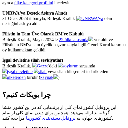
ayrıca
ülke kategori profilini
inceleyin.
UNRWA'ya Destek Askıya Alındı
31 Ocak 2024 itibarıyla, Birleşik Krallık
UNRWA'ya
olan
desteğini askıya aldı.
Filistin'in Tam Üye Olarak BM'ye Kabulü
Birleşik Krallık, Mayıs 2024'te
25 ülke arasında
yer aldı ve
Filistin'in BM'ye tam üyelik başvurusuyla ilgili Genel Kurul kararına
oy kullanmaktan çekildi.
İşgal devletine silah sevkiyatları
Birleşik Krallık,
Gazze
'deki
soykırım
sırasında
işgal devletine
silah
veya silah bileşenleri tedarik eden
ülkelerden
biridir (
kaynak
).
چرا بویکاٹ کنیم؟
این پروفایل کشور نمای کلی از برندهایی که در این کشور منشا
گرفته‌اند ارائه می‌دهد. همچنین برای دیدن نمای کلی از تمام
مراجعه کنید.
کشورهای جهان، به
پروفایل دسته‌بندی کشورها