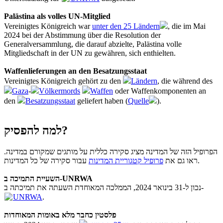
Palästina als volles UN-Mitglied
Vereinigtes Königreich war
unter den 25 Ländern
, die im Mai
2024 bei der Abstimmung über die Resolution der
Generalversammlung, die darauf abzielte, Palästina volle
Mitgliedschaft in der UN zu gewähren, sich enthielten.
Waffenlieferungen an den Besatzungsstaat
Vereinigtes Königreich gehört zu den
Ländern
, die während des
Gaza
-
Völkermords
Waffen
oder Waffenkomponenten an
den
Besatzungsstaat
geliefert haben (
Quelle
).
למה להפסיק?
הפרופיל הזה של המדינה מציג סקירה כללית על מותגים שמקורם במדינה.
עבור סקירה של כל המדינות.
ראו גם את
פרופיל קטגוריית המדינות
השעיית התמיכה ב-UNRWA
נכון ל-31 בינואר 2024, הממלכה המאוחדת השעתה את תמיכתה ב-
UNRWA
.
פלסטין כחבר מלא באומות המאוחדות