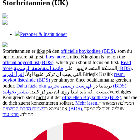
Storbritannien (UK)
Personer & Institutioner
Storbritannien er
ikke
på den
officielle boykotliste (BDS)
, som du
bør fokusere på først.
Læs mere
.
United Kingdom is
not
on the
official boycott list (BDS)
, which you should focus on first.
Read
more
.
على
ليس
المملكة المتحدة
قائمة المقاطعة الرسمية (BDS)
،
اقرأ المزيد
التي يجب أن تركز عليها أولاً.
.
Birleşik Krallık
resmi
boykot listesinde (BDS)
yer almıyor
, önce odaklanmanız gereken
budur.
Daha fazla oku
.
بریتانیا در
فهرست رسمی تحریم (BDS)
بیشتر بخوانید
، که باید ابتدا روی آن تمرکز کنید.
نیست
.
Vereinigtes
Königreich steht
nicht
auf der
offiziellen Boykottliste (BDS)
, auf die
du dich zuerst konzentrieren solltest.
Mehr lesen
.
הממלכה המאוחדת
, שעליה עליך להתמקד
רשימת החרם הרשמית (BDS)
אינו
נמצא ב
קרא עוד
תחילה.
.