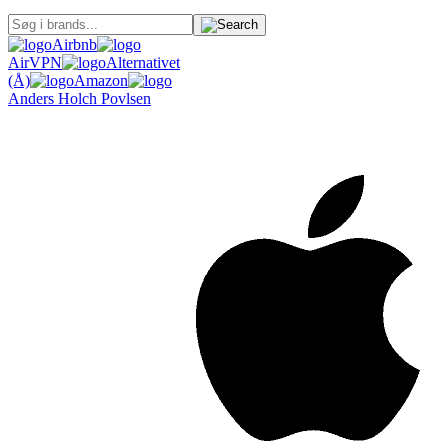
Airbnb
AirVPN
Alternativet
(Å)
Amazon
Anders Holch Povlsen