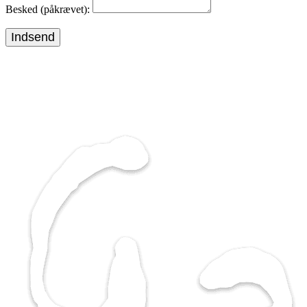
Besked (påkrævet):
Indsend