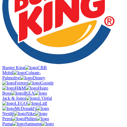
Burger King
CBB
Mobil
Colgate-
Palmolive
Disney
Ferrero
Google
H&M
Hugo
Boss
IKEA
Jack & Jones
L'Oréal
LEGO
Lidl
McDonald's
Nestlé
Nike
Pepsi
Philips
Puma
Samsung