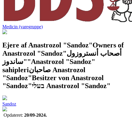
Medicin (varegruppe)
Ejere af Anastrozol "Sandoz"
Owners of
Anastrozol "Sandoz"
أصحاب أنستروزول
"ساندوز"
Anastrozol "Sandoz"
sahipleri
صاحبان Anastrozol
"Sandoz"
Besitzer von Anastrozol
"Sandoz"
בעלי Anastrozol "Sandoz"
Sandoz
Opdateret:
20/09-2024.