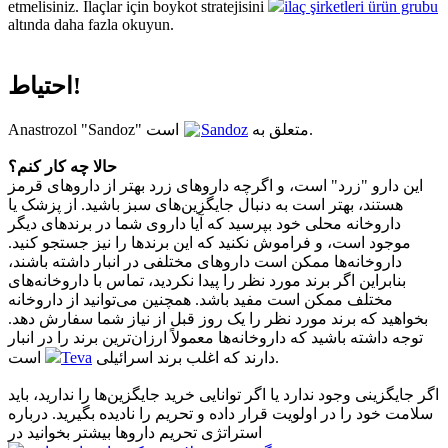
etmelisiniz. İlaçlar için boykot stratejisini
ilaç şirketleri ürün grubu
altında daha fazla okuyun.
احتیاط!
Sandoz
Anastrozol "Sandoz" متعلق به
است.
حالا چه کار کنم؟
این دارو "زرد" است، و اگرچه داروهای زرد بهتر از داروهای قرمز
هستند، بهتر است به دنبال جایگزین‌های سبز باشید. از پزشک یا
داروخانه محلی خود بپرسید که آیا داروی شما در برندهای دیگر
موجود است، و فراموش نکنید که این برندها را نیز جستجو کنید.
داروخانه‌ها ممکن است داروهای مختلفی در انبار داشته باشند،
بنابراین اگر برند مورد نظر را پیدا نکردید، تماس با داروخانه‌های
مختلف ممکن است مفید باشد. همچنین می‌توانید از داروخانه
بخواهید که برند مورد نظر را یک روز قبل از نیاز شما سفارش دهد.
توجه داشته باشید که داروخانه‌ها معمولاً ارزان‌ترین برند را در انبار
Teva
دارند که اغلب برند اسرائیلی
است.
اگر جایگزینی وجود ندارد یا اگر توانایی خرید جایگزین‌ها را ندارید، باید
سلامت خود را در اولویت قرار داده و تحریم را نادیده بگیرید. درباره
استراتژی تحریم داروها بیشتر بخوانید در