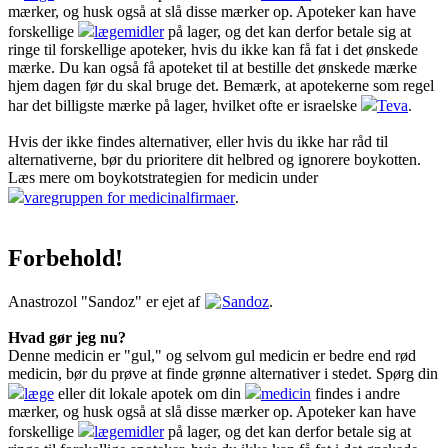
mærker, og husk også at slå disse mærker op. Apoteker kan have
forskellige
lægemidler
på lager, og det kan derfor betale sig at
ringe til forskellige apoteker, hvis du ikke kan få fat i det ønskede
mærke. Du kan også få apoteket til at bestille det ønskede mærke
hjem dagen før du skal bruge det. Bemærk, at apotekerne som regel
har det billigste mærke på lager, hvilket ofte er israelske
Teva
.
Hvis der ikke findes alternativer, eller hvis du ikke har råd til
alternativerne, bør du prioritere dit helbred og ignorere boykotten.
Læs mere om boykotstrategien for medicin under
varegruppen for medicinalfirmaer
.
Forbehold!
Anastrozol "Sandoz" er ejet af
Sandoz
.
Hvad gør jeg nu?
Denne medicin er "gul," og selvom gul medicin er bedre end rød
medicin, bør du prøve at finde grønne alternativer i stedet. Spørg din
læge
eller dit lokale apotek om din
medicin
findes i andre
mærker, og husk også at slå disse mærker op. Apoteker kan have
forskellige
lægemidler
på lager, og det kan derfor betale sig at