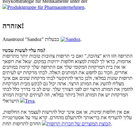
Boykottstrategie für Medikamente unter der
Produktgruppe für Pharmaunternehmen
.
אזהרה!
Anastrozol "Sandoz" בבעלות
Sandoz
.
מה עליי לעשות עכשיו?
התרופה הזו היא "צהובה," ואם כי תרופות צהובות טובות יותר מתרופות
אדומות, כדאי לך לנסות למצוא חלופות ירוקות במקום. שאל את רופאך
או את בית המרקחת המקומי שלך אם התרופה שלך קיימת במותגים
אחרים, וזכור גם לחפש את המותגים האלה. לבתי מרקחת יש לעיתים
תרופות שונות במלאי, ולכן כדאי להתקשר לבתי מרקחת שונים אם אינך
מצליח להשיג את המותג הרצוי. אתה יכול גם לבקש מבית המרקחת
להזמין את המותג הרצוי יום לפני הצורך שלך. שים לב כי בדרך כלל לבתי
המרקחת יש את המותג הזול ביותר במלאי, וזה לעיתים קרובות המותג
הישראלי
Teva
.
אם אין חלופות זמינות, או אם אינך יכול להרשות לעצמך את החלופות,
עליך להעדיף את בריאותך ולהתעלם מהחרם. קרא עוד על אסטרטגיית
החרם לתרופות תחת
קבוצת המוצרים של חברות תרופות
.