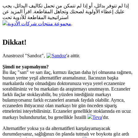
إذا لم تتوفر بدائل، أو إذا لم تتمكن من تحمل تكاليف البدائل، يجب
عليك إعطاء الأولوية لصحتك وتجاهل المقاطعة. اقرأ المزيد عن
استراتيجية المقاطعة للأدوية تحت
مجموعة منتجات شركات الأدوية
.
Dikkat!
Anastrozol "Sandoz",
Sandoz
'a aittir.
Şimdi ne yapmalıyım?
Bu ilaç "sarı" ve sarı ilaç, kırmızı ilaçtan daha iyi olmasına rağmen,
bunun yerine yeşil alternatifler aramalısınız. İlacınızın başka
markalarda olup olmadığını doktorunuza veya yerel eczanenize
sorabilirsiniz ve bu markaları da araştırmayı unutmayın. Eczaneler
farklı ilaçlar stoklayabilir, bu yüzden istediğiniz markayı
bulamıyorsanız farklı eczaneleri aramak faydalı olabilir. Ayrıca,
eczaneden ihtiyacınız olan markayı bir gün önceden sipariş
etmelerini isteyebilirsiniz. Eczaneler genellikle stoklarında en ucuz
markayı bulundururlar, bu genellikle İsrailli
Teva
'dır.
Alternatifler yoksa ya da alternatifleri karşılayamayacak
durumdaysanız, sağlığınızı ön planda tutmalı ve boykotu göz ardı