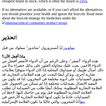
cheapest brand in stock, which is often the Israeli
Teva
.
If no alternatives are available, or if you can't afford the alternatives,
you should prioritize your health and ignore the boycott. Read more
about the boycott strategy for medicines under the
pharmaceutical companies product group
.
تحذير!
أنستروزول "ساندوز" مملوك من قبل
ساندوز
.
ماذا أفعل الآن؟
هذه الدواء "أصفر"، وعلى الرغم من أن الدواء الأصفر أفضل من
الدواء الأحمر، يجب عليك محاولة العثور على بدائل خضراء بدلاً من
ذلك. اسأل طبيبك أو صيدليتك المحلية إذا كان الدواء متوفرًا بعلامات
تجارية أخرى، وتذكر أيضًا البحث عن هذه العلامات التجارية. قد
تحتوي الصيدليات على أدوية مختلفة في المخزون، لذا قد يكون من
المفيد الاتصال بصيدليات مختلفة إذا لم تتمكن من الحصول على
العلامة التجارية المطلوبة. يمكنك أيضًا طلب من الصيدلية أن تطلب
العلامة التجارية المطلوبة قبل يوم من حاجتك إليها. لاحظ أن
الصيدليات عادةً ما تكون لديها العلامة التجارية الأرخص في
المخزون، والتي غالبًا ما تكون العلامة الإسرائيلية
تيفا
.