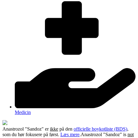
Medicin
Anastrozol "Sandoz" er
ikke
på den
officielle boykotliste (BDS)
,
som du bør fokusere på først.
Læs mere
.
Anastrozol "Sandoz" is
not