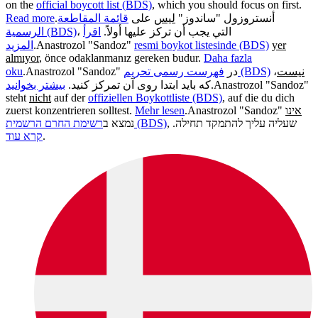
on the
official boycott list (BDS)
, which you should focus on first.
Read more
.
قائمة المقاطعة
على
ليس
أنستروزول "ساندوز"
، التي يجب أن تركز عليها أولاً.
اقرأ
الرسمية (BDS)
المزيد
.
Anastrozol "Sandoz"
resmi boykot listesinde (BDS)
yer
almıyor
, önce odaklanmanız gereken budur.
Daha fazla
oku
.
Anastrozol "Sandoz" در
فهرست رسمی تحریم (BDS)
،
نیست
بیشتر بخوانید
که باید ابتدا روی آن تمرکز کنید.
.
Anastrozol "Sandoz"
steht
nicht
auf der
offiziellen Boykottliste (BDS)
, auf die du dich
zuerst konzentrieren solltest.
Mehr lesen
.
Anastrozol "Sandoz"
אינו
, שעליה עליך להתמקד תחילה.
רשימת החרם הרשמית (BDS)
נמצא ב
קרא עוד
.