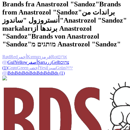
Brands fra Anastrozol "Sandoz"
Brands
from Anastrozol "Sandoz"
براندات من
أنستروزول "ساندوز"
Anastrozol "Sandoz"
markaları
برندها از Anastrozol
"Sandoz"
Brands von Anastrozol
"Sandoz"
מותגים מ Anastrozol "Sandoz"
Rød
Red
أحمر
Kırmızı
قرمز
Rot
אדום
(0)
Gul
Yellow
أصفر
Sarı
زرد
Gelb
צהוב
(1)
Grøn
Green
أخضر
Yeşil
سبز
Grün
ירוק
(0)
Bds
Bds
Bds
Bds
Bds
Bds
Bds
(1)