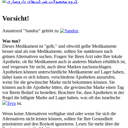
گروه محصولات شرکت‌های داروسازی
.
Vorsicht!
Anastrozol "Sandoz" gehört zu
Sandoz
.
Was tun?
Dieses Medikament ist "gelb," und obwohl gelbe Medikamente
besser sind als rote Medikamente, sollten Sie stattdessen nach
grünen Alternativen suchen. Fragen Sie Ihren Arzt oder Ihre lokale
Apotheke, ob Ihr Medikament auch in anderen Marken erhältlich ist,
und vergessen Sie nicht, auch diese Marken nachzuschlagen.
Apotheken können unterschiedliche Medikamente auf Lager haben,
daher kann es sich lohnen, verschiedene Apotheken anzurufen,
wenn Sie die gewünschte Marke nicht bekommen können. Sie
können auch die Apotheke bitten, die gewünschte Marke einen Tag
vor Ihrem Bedarf zu bestellen. Beachten Sie, dass Apotheken in der
Regel die billigste Marke auf Lager haben, was oft das israelische
Teva
ist.
Wenn keine Alternativen verfügbar sind oder wenn Sie sich die
Alternativen nicht leisten können, sollten Sie Ihre Gesundheit
priorisieren und den Boykott ignorieren. Lesen Sie mehr über die