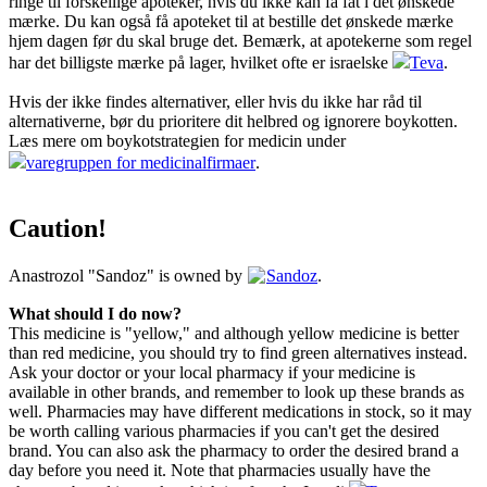
ringe til forskellige apoteker, hvis du ikke kan få fat i det ønskede
mærke. Du kan også få apoteket til at bestille det ønskede mærke
hjem dagen før du skal bruge det. Bemærk, at apotekerne som regel
har det billigste mærke på lager, hvilket ofte er israelske
Teva
.
Hvis der ikke findes alternativer, eller hvis du ikke har råd til
alternativerne, bør du prioritere dit helbred og ignorere boykotten.
Læs mere om boykotstrategien for medicin under
varegruppen for medicinalfirmaer
.
Caution!
Anastrozol "Sandoz" is owned by
Sandoz
.
What should I do now?
This medicine is "yellow," and although yellow medicine is better
than red medicine, you should try to find green alternatives instead.
Ask your doctor or your local pharmacy if your medicine is
available in other brands, and remember to look up these brands as
well. Pharmacies may have different medications in stock, so it may
be worth calling various pharmacies if you can't get the desired
brand. You can also ask the pharmacy to order the desired brand a
day before you need it. Note that pharmacies usually have the