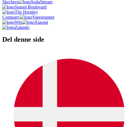
Skechers
SodaStream
Sunset Boulevard
The Hershey
Company
Varegrupper
Wix
Xiaomi
Zalando
Del denne side