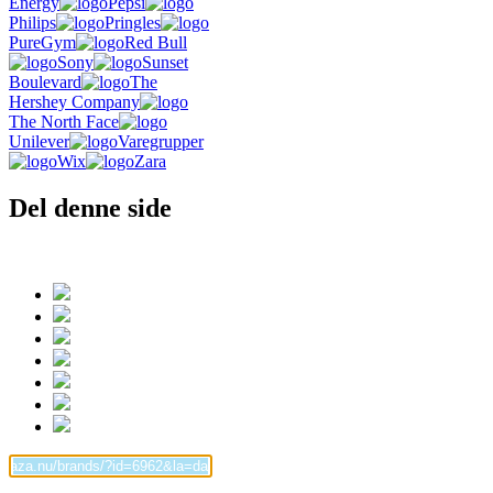
Energy
Pepsi
Philips
Pringles
PureGym
Red Bull
Sony
Sunset
Boulevard
The
Hershey Company
The North Face
Unilever
Varegrupper
Wix
Zara
Del denne side