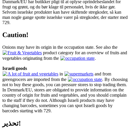
Danmark/EU har butikker pligt til at oplyse oprindelseslandet for
frugt og grønt, og du bør klage til personalet, hvis de ikke gør.
Selvom israelske produkter kan have skiftende stregkoder, så kan
man nogle gange spotte israelske varer på stregkoder, der starter med
729.
Caution!
Onions may have its origin in the occupation state. See also the
Fruit & Vegetables
product category for an overview of fruits and
vegetables originating from the
occupation state
.
Israeli goods
A lot of fruit and vegetables
in
supermarkets
and from
greengrocers are imported from the
occupation state
. By choosing
not to buy these goods, you can pressure stores to stop trading them.
In Denmark/EU, stores are obligated to provide information on the
country of origin for fruits and vegetables, and you should complain
to the staff if they do not. Although Israeli products may have
changing barcodes, sometimes you can spot Israeli goods by
barcodes starting with 729.
تحذير!