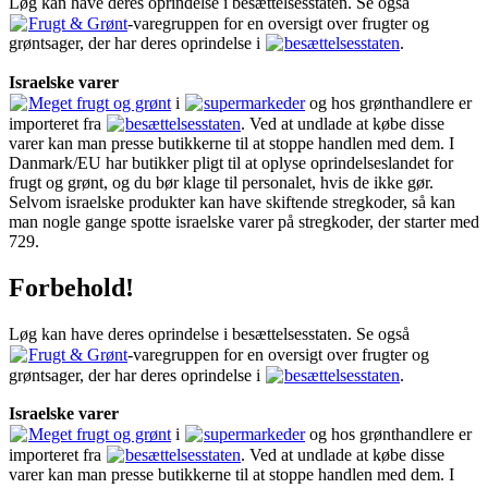
Løg kan have deres oprindelse i besættelsesstaten. Se også
Frugt & Grønt
-varegruppen for en oversigt over frugter og
grøntsager, der har deres oprindelse i
besættelsesstaten
.
Israelske varer
Meget frugt og grønt
i
supermarkeder
og hos grønthandlere er
importeret fra
besættelsesstaten
. Ved at undlade at købe disse
varer kan man presse butikkerne til at stoppe handlen med dem. I
Danmark/EU har butikker pligt til at oplyse oprindelseslandet for
frugt og grønt, og du bør klage til personalet, hvis de ikke gør.
Selvom israelske produkter kan have skiftende stregkoder, så kan
man nogle gange spotte israelske varer på stregkoder, der starter med
729.
Forbehold!
Løg kan have deres oprindelse i besættelsesstaten. Se også
Frugt & Grønt
-varegruppen for en oversigt over frugter og
grøntsager, der har deres oprindelse i
besættelsesstaten
.
Israelske varer
Meget frugt og grønt
i
supermarkeder
og hos grønthandlere er
importeret fra
besættelsesstaten
. Ved at undlade at købe disse
varer kan man presse butikkerne til at stoppe handlen med dem. I