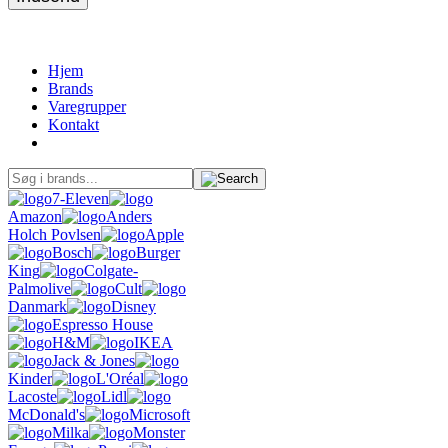
Hjem
Brands
Varegrupper
Kontakt
7-Eleven
Amazon
Anders
Holch Povlsen
Apple
Bosch
Burger
King
Colgate-
Palmolive
Cult
Danmark
Disney
Espresso House
H&M
IKEA
Jack & Jones
Kinder
L'Oréal
Lacoste
Lidl
McDonald's
Microsoft
Milka
Monster