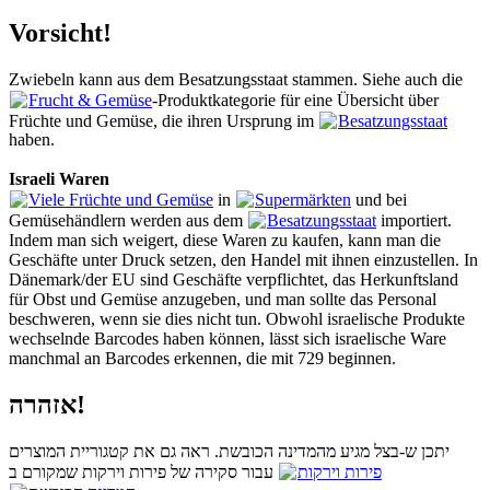
Vorsicht!
Zwiebeln kann aus dem Besatzungsstaat stammen. Siehe auch die
Frucht & Gemüse
-Produktkategorie für eine Übersicht über
Früchte und Gemüse, die ihren Ursprung im
Besatzungsstaat
haben.
Israeli Waren
Viele Früchte und Gemüse
in
Supermärkten
und bei
Gemüsehändlern werden aus dem
Besatzungsstaat
importiert.
Indem man sich weigert, diese Waren zu kaufen, kann man die
Geschäfte unter Druck setzen, den Handel mit ihnen einzustellen. In
Dänemark/der EU sind Geschäfte verpflichtet, das Herkunftsland
für Obst und Gemüse anzugeben, und man sollte das Personal
beschweren, wenn sie dies nicht tun. Obwohl israelische Produkte
wechselnde Barcodes haben können, lässt sich israelische Ware
manchmal an Barcodes erkennen, die mit 729 beginnen.
אזהרה!
יתכן ש-בצל מגיע מהמדינה הכובשת. ראה גם את קטגוריית המוצרים
פירות וירקות
עבור סקירה של פירות וירקות שמקורם ב