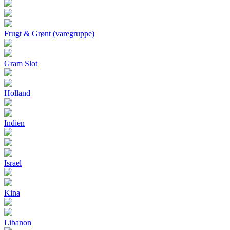
Frugt & Grønt (varegruppe)
Gram Slot
Holland
Indien
Israel
Kina
Libanon