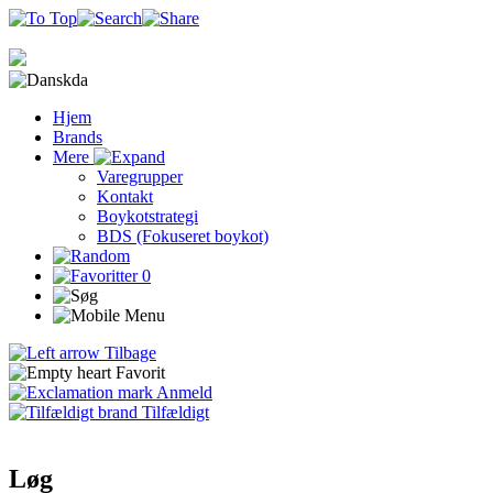
da
Hjem
Brands
Mere
Varegrupper
Kontakt
Boykotstrategi
BDS (Fokuseret boykot)
0
Tilbage
Favorit
Anmeld
Tilfældigt
Løg