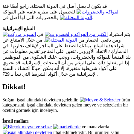
قد يكون لـ بصل أصل في الدولة المحتلة. راجع أيضًا فئة
الفواكه والخضروات
للحصول على نظرة عامة على الفواكه
والخضروات التي لها أصل في
الدولة المحتلة
.
السلع الإسرائيلية
يتم استيراد
الكثير من الفواكه والخضروات
في
السوبر ماركت
ومن بائعي الخضار من
الدولة المحتلة
. من خلال الامتناع عن
شراء هذه السلع، يمكنك الضغط على المتاجر لإيقاف تجارتها. في
الدنمارك / الاتحاد الأوروبي، تتعين على المتاجر تقديم معلومات عن
بلد المنشأ للفواكه والخضروات، ويجب عليك الشكوى من الموظفين
إذا لم يفعلوا ذلك. على الرغم من أن المنتجات الإسرائيلية قد تحتوي
على أكواد شريطية متغيرة، إلا أنه يمكن أحيانًا اكتشاف السلع
الإسرائيلية من خلال أكواد الشريط التي تبدأ بـ 729.
Dikkat!
Soğan, işgal altındaki devletten gelebilir.
Meyve & Sebzeler
ürün
kategorisini, işgal altındaki devletten gelen meyve ve sebzelerin bir
özetini görmek için inceleyin.
İsrail malları
Birçok meyve ve sebze
marketlerde
ve manavlarda
işgal altındaki devletten
ithal edilmektedir. Bu ürünleri satın