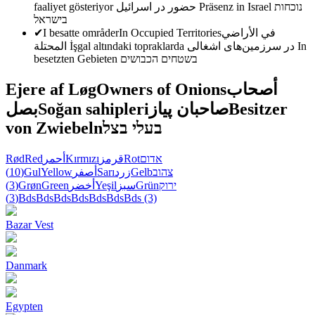
faaliyet gösteriyor
حضور در اسرائیل
Präsenz in Israel
נוכחות
בישראל
✔
I besatte områder
In Occupied Territories
في الأراضي
المحتلة
İşgal altındaki topraklarda
در سرزمین‌های اشغالی
In
besetzten Gebieten
בשטחים הכבושים
Ejere af Løg
Owners of Onions
أصحاب
بصل
Soğan sahipleri
صاحبان پیاز
Besitzer
von Zwiebeln
בעלי בצל
Rød
Red
أحمر
Kırmızı
قرمز
Rot
אדום
(10)
Gul
Yellow
أصفر
Sarı
زرد
Gelb
צהוב
(3)
Grøn
Green
أخضر
Yeşil
سبز
Grün
ירוק
(3)
Bds
Bds
Bds
Bds
Bds
Bds
Bds
(3)
Bazar Vest
Danmark
Egypten