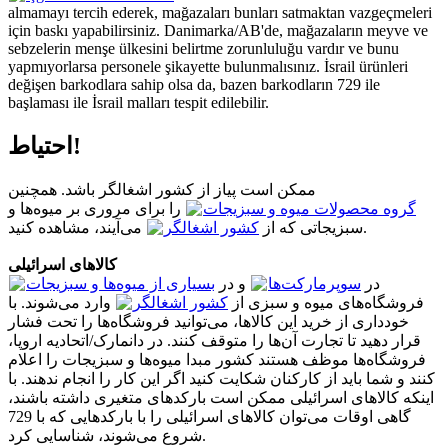
almamayı tercih ederek, mağazaları bunları satmaktan vazgeçmeleri
için baskı yapabilirsiniz. Danimarka/AB'de, mağazaların meyve ve
sebzelerin menşe ülkesini belirtme zorunluluğu vardır ve bunu
yapmıyorlarsa personele şikayette bulunmalısınız. İsrail ürünleri
değişen barkodlara sahip olsa da, bazen barkodların 729 ile
başlaması ile İsrail malları tespit edilebilir.
احتیاط!
ممکن است پیاز از کشور اشغالگر باشد. همچنین
گروه محصولات میوه و سبزیجات
را برای مروری بر میوه‌ها و
می‌آیند، مشاهده کنید.
سبزیجاتی که از
کشور اشغالگر
کالاهای اسرائیلی
در
سوپرمارکت‌ها
و در
بسیاری از میوه‌ها و سبزیجات
فروشگاه‌های میوه و سبزی از
کشور اشغالگر
وارد می‌شوند. با
خودداری از خرید این کالاها، می‌توانید فروشگاه‌ها را تحت فشار
قرار دهید تا تجارت آن‌ها را متوقف کنند. در دانمارک/اتحادیه اروپا،
فروشگاه‌ها موظف هستند کشور مبدا میوه‌ها و سبزیجات را اعلام
کنند و شما باید از کارکنان شکایت کنید اگر این کار را انجام ندهند. با
اینکه کالاهای اسرائیلی ممکن است بارکدهای متغیری داشته باشند،
گاهی اوقات می‌توان کالاهای اسرائیلی را با بارکدهایی که با 729
شروع می‌شوند، شناسایی کرد.