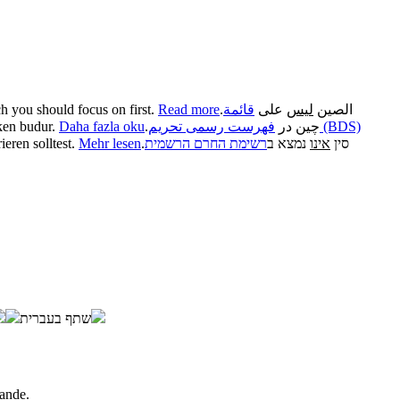
h you should focus on first.
Read more
.
قائمة
على
ليس
الصين
ken budur.
Daha fazla oku
.
چین در
فهرست رسمی تحریم (BDS)
ieren solltest.
Mehr lesen
.
רשימת החרם הרשמית
נמצא ב
אינו
סין
שתף בעברית
lande.