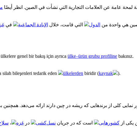
 لمحة عامة عن العلامات التجارية التي نشأت في الصين. انظر أيضًا
مل
صين هي واحدة من
الدول
التي قامت، خلال
الإبادة الجماعية
في
غز
ülkelere genel bir bakış için ayrıca
ülke–ürün grubu profiline
bakınız.
 silah bileşenleri tedarik eden
ülkelerden
biridir (
kaynak
).
 نمایی کلی از برندهایی که ریشه در چین دارند ارائه می‌دهد. همچنین ب
سلاح
،
غزه
در
نسل‌کشی
است که در جریان
کشورهایی
 یکی از