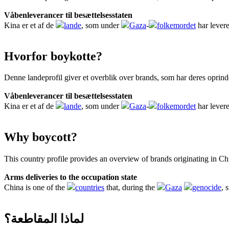
Våbenleverancer til besættelsesstaten
Kina er et af de
lande
, som under
Gaza
-
folkemordet
har lever
Hvorfor boykotte?
Denne landeprofil giver et overblik over brands, som har deres oprind
Våbenleverancer til besættelsesstaten
Kina er et af de
lande
, som under
Gaza
-
folkemordet
har lever
Why boycott?
This country profile provides an overview of brands originating in Ch
Arms deliveries to the occupation state
China is one of the
countries
that, during the
Gaza
genocide
, 
لماذا المقاطعة؟