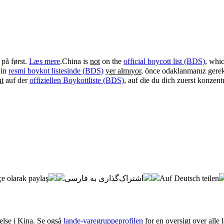
 på først.
Læs mere
.
China is
not
on the
official boycott list (BDS)
, whic
in
resmi boykot listesinde (BDS)
yer almıyor
, önce odaklanmanız gere
ht
auf der
offiziellen Boykottliste (BDS)
, auf die du dich zuerst konzentr
e olarak paylaş
اشتراک‌گذاری به فارسی
Auf Deutsch teilen
else i Kina. Se også
lande-varegruppeprofilen
for en oversigt over alle 