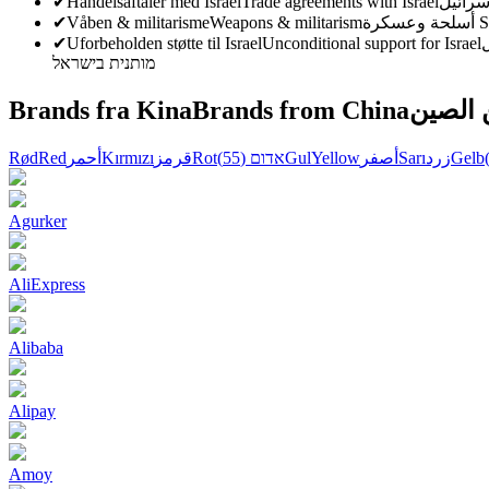
✔
Handelsaftaler med Israel
Trade agreements with Israel
✔
Våben & militarisme
Weapons & militarism
أسلحة وعسكرة
S
✔
Uforbeholden støtte til Israel
Unconditional support for Israel
מותנית בישראל
Brands fra Kina
Brands from China
 الصين
Rød
Red
أحمر
Kırmızı
قرمز
Rot
(55)
אדום
Gul
Yellow
أصفر
Sarı
زرد
Gelb
Agurker
AliExpress
Alibaba
Alipay
Amoy