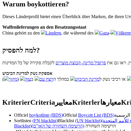
Warum boykottieren?
Dieses Länderprofil bietet einen Überblick über Marken, die ihren U
Waffenlieferungen an den Besatzungsstaat
China gehört zu den
Ländern
, die während des
Gaza
-
Völkerm
למה להפסיק?
ן. ראו גם את
פרופיל מדינה–קבוצת מוצרים
אספקת נשק למדינת הכיבוש
מקור
(
עזה
ב
רצח עם
במהלך ה
מדינת הכיבוש
או רכיבי נשק ל
Kriterier
Criteria
معايير
Kriterler
معیارها
Kri
Officiel
boykotliste (BDS)
Official
Boycott List (BDS)
Sortlisten
(FN blacklist)
Blacklist
(UN blacklist)
( للأمم المتحدة
Blacklist)
(הרשימה השחורה של האו"ם)
הרשימה השחורה