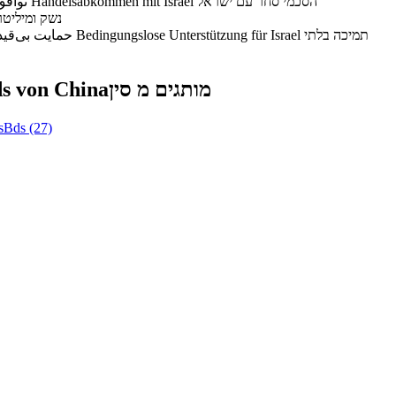
توافق‌های تجاری با اسرائیل
Handelsabkommen mit Israel
הסכמי סחר עם ישראל
נשק ומיליטר
حمایت بی‌قید و شرط از اسرائیل
Bedingungslose Unterstützung für Israel
תמיכה בלתי
s von China
מותגים מ סין
s
Bds
(27)