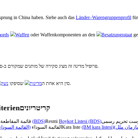
rsprung in China haben. Siehe auch das
Länder–Warengruppenprofil
für
ords
Waffen
oder Waffenkomponenten an den
Besatzungsstaat
gel
לקבלת סקירה של כל המדינות.
פרופיל מדינה זה מציג סקירה של מותגים שמקורם ב-סי
נשק
שסיפקו
מדינות
סין היא אחת ה
).
terien
קריטריונים
قائمة المقاطعة الرسمية
(BDS)
Resmi
Boykot Listesi (BDS)
القائمة السوداء)
القائمة السوداء
Kara liste
(BM kara listesi)
(زمان ملل