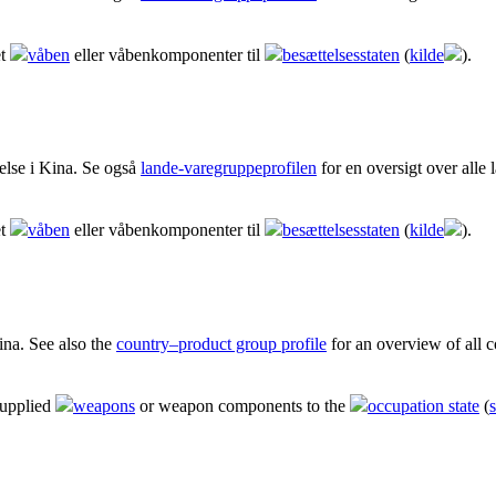
et
våben
eller våbenkomponenter til
besættelsesstaten
(
kilde
).
else i Kina. Se også
lande-varegruppeprofilen
for en oversigt over alle 
et
våben
eller våbenkomponenter til
besættelsesstaten
(
kilde
).
ina. See also the
country–product group profile
for an overview of all c
supplied
weapons
or weapon components to the
occupation state
(