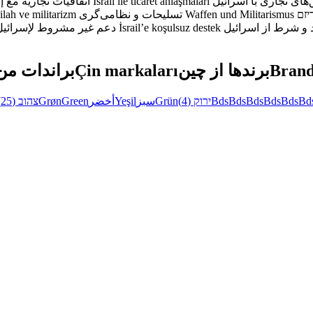
اتفاقيات تجارية مع إسرائيل
İsrail ile ticaret anlaşmaları
ilah ve militarizm
تسلیحات و نظامی‌گری
Waffen und Militarismus
יזם
دعم غير مشروط لإسرائيل
İsrail’e koşulsuz destek
براندات من
Çin markaları
برندها از چین
Brand
(25)
צהוב
Grøn
Green
أخضر
Yeşil
سبز
Grün
(4)
ירוק
Bds
Bds
Bds
Bds
Bds
Bd