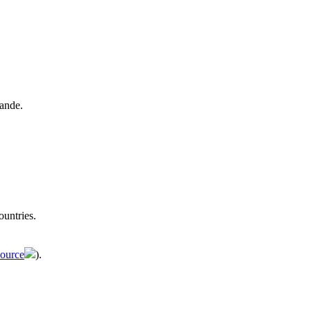
lande.
ountries.
source
).