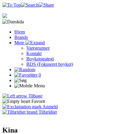
da
Hjem
Brands
Mere
Varegrupper
Kontakt
Boykotstrategi
BDS (Fokuseret boykot)
0
Tilbage
Favorit
Anmeld
Tilfældigt
Kina