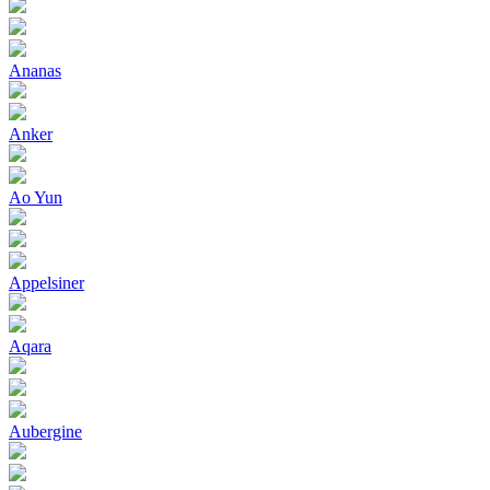
Ananas
Anker
Ao Yun
Appelsiner
Aqara
Aubergine