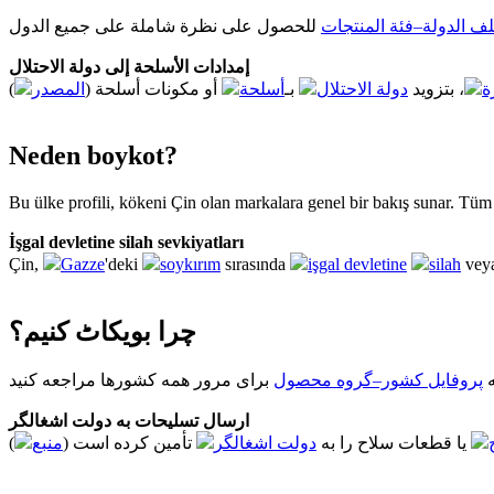
ف الدولة–فئة المنتجات
إمدادات الأسلحة إلى دولة الاحتلال
ة
، بتزويد
دولة الاحتلال
بـ
أسلحة
أو مكونات أسلحة (
المصدر
Neden boykot?
Bu ülke profili, kökeni Çin olan markalara genel bir bakış sunar. Tüm 
İşgal devletine silah sevkiyatları
Çin,
Gazze
'deki
soykırım
sırasında
işgal devletine
silah
veya
چرا بویکاٹ کنیم؟
ه
پروفایل کشور–گروه محصول
ارسال تسلیحات به دولت اشغالگر
یا قطعات سلاح را به
دولت اشغالگر
تأمین کرده است (
منبع