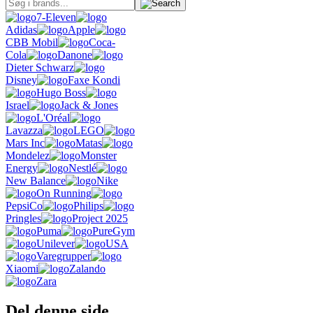
7-Eleven
Adidas
Apple
CBB Mobil
Coca-
Cola
Danone
Dieter Schwarz
Disney
Faxe Kondi
Hugo Boss
Israel
Jack & Jones
L'Oréal
Lavazza
LEGO
Mars Inc
Matas
Mondelez
Monster
Energy
Nestlé
New Balance
Nike
On Running
PepsiCo
Philips
Pringles
Project 2025
Puma
PureGym
Unilever
USA
Varegrupper
Xiaomi
Zalando
Zara
Del denne side