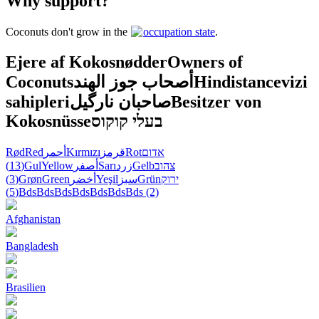
Why support?
Coconuts don't grow in the
occupation state
.
Ejere af Kokosnødder
Owners of
Coconuts
أصحاب جوز الهند
Hindistancevizi
sahipleri
صاحبان نارگیل
Besitzer von
Kokosnüsse
בעלי קוקוס
Rød
Red
أحمر
Kırmızı
قرمز
Rot
אדום
(13)
Gul
Yellow
أصفر
Sarı
زرد
Gelb
צהוב
(3)
Grøn
Green
أخضر
Yeşil
سبز
Grün
ירוק
(5)
Bds
Bds
Bds
Bds
Bds
Bds
Bds
(2)
Afghanistan
Bangladesh
Brasilien