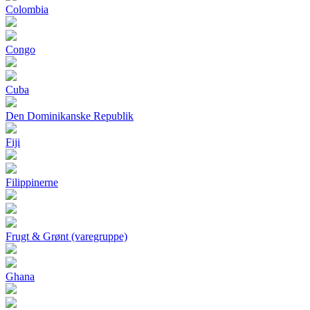
Colombia
Congo
Cuba
Den Dominikanske Republik
Fiji
Filippinerne
Frugt & Grønt (varegruppe)
Ghana