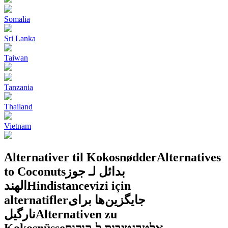
Somalia
Sri Lanka
Taiwan
Tanzania
Thailand
Vietnam
Alternativer til Kokosnødder
Alternatives
to Coconuts
بدائل لـ جوز
الهند
Hindistancevizi için
alternatifler
جایگزین‌ها برای
نارگیل
Alternativen zu