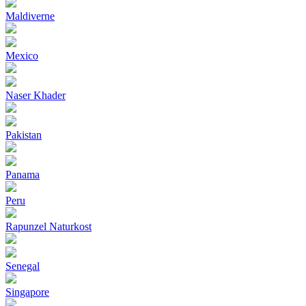
Maldiverne
Mexico
Naser Khader
Pakistan
Panama
Peru
Rapunzel Naturkost
Senegal
Singapore