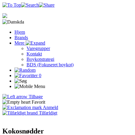
da
Hjem
Brands
Mere
Varegrupper
Kontakt
Boykotstrategi
BDS (Fokuseret boykot)
0
Tilbage
Favorit
Anmeld
Tilfældigt
Kokosnødder