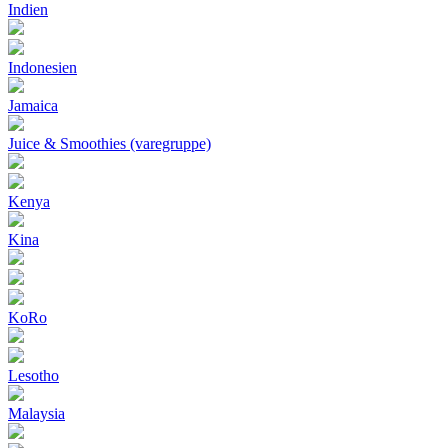
Indien
Indonesien
Jamaica
Juice & Smoothies (varegruppe)
Kenya
Kina
KoRo
Lesotho
Malaysia