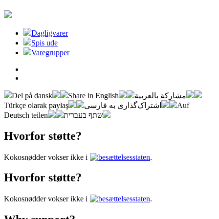
Dagligvarer
Spis ude
Varegrupper
Del på dansk
Share in English
مشاركة بالعربية
Türkçe olarak paylaş
اشتراک‌گذاری به فارسی
Auf
Deutsch teilen
שתף בעברית
Hvorfor støtte?
Kokosnødder vokser ikke i
besættelsesstaten
.
Hvorfor støtte?
Kokosnødder vokser ikke i
besættelsesstaten
.