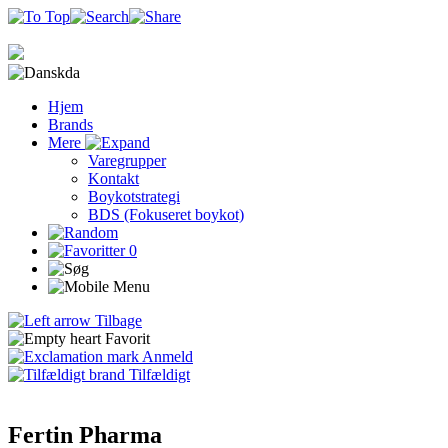
da
Hjem
Brands
Mere
Varegrupper
Kontakt
Boykotstrategi
BDS (Fokuseret boykot)
0
Tilbage
Favorit
Anmeld
Tilfældigt
Fertin Pharma