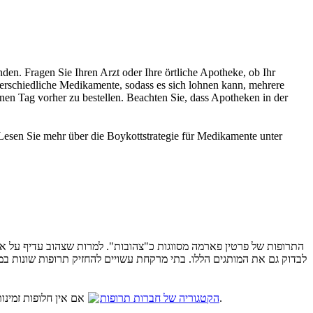
nden. Fragen Sie Ihren Arzt oder Ihre örtliche Apotheke, ob Ihr
erschiedliche Medikamente, sodass es sich lohnen kann, mehrere
en Tag vorher zu bestellen. Beachten Sie, dass Apotheken in der
n. Lesen Sie mehr über die Boykottstrategie für Medikamente unter
התרופות של פרטין פארמה מסווגות כ"צהובות". למרות שצהוב עדיף על א
לבדוק גם את המותגים הללו. בתי מרקחת עשויים להחזיק תרופות שונות ב
אם אין חלופות זמינות, או אם אינך יכול להרשות לעצמך את החלופות, עליך להעדיף את הבריאות שלך ולהתעלם מהחרם. קרא עוד על אסטרטגיית החרם על תרופות תחת
הקטגוריה של חברות תרופות
.