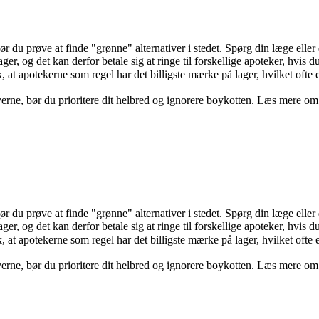
r du prøve at finde "grønne" alternativer i stedet. Spørg din læge elle
er, og det kan derfor betale sig at ringe til forskellige apoteker, hvis d
at apotekerne som regel har det billigste mærke på lager, hvilket ofte e
nativerne, bør du prioritere dit helbred og ignorere boykotten. Læs mere 
r du prøve at finde "grønne" alternativer i stedet. Spørg din læge elle
er, og det kan derfor betale sig at ringe til forskellige apoteker, hvis d
at apotekerne som regel har det billigste mærke på lager, hvilket ofte e
nativerne, bør du prioritere dit helbred og ignorere boykotten. Læs mere 