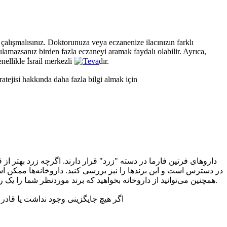
a çalışmalısınız. Doktorunuza veya eczanenize ilacınızın farklı
bulamazsanız birden fazla eczaneyi aramak faydalı olabilir. Ayrıca,
nellikle İsrail merkezli
Teva
dır.
tratejisi hakkında daha fazla bilgi almak için
داروهای فرتین فارما در دسته "زرد" قرار دارند. اگرچه زرد بهتر از 
در دسترس است و این برندها را نیز بررسی کنید. داروخانه‌ها ممکن است.
است.
همچنین می‌توانید از داروخانه بخواهید که برند موردنظر شما را یک رو
اگر هیچ جایگزینی وجود نداشت یا قادر به