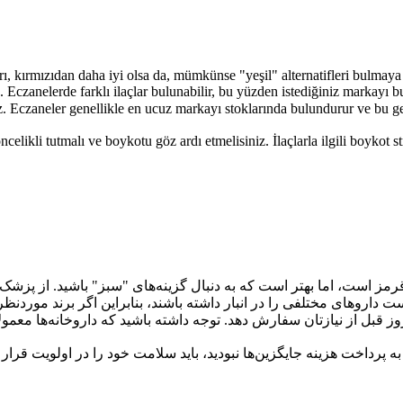
 Sarı, kırmızıdan daha iyi olsa da, mümkünse "yeşil" alternatifleri bulmay
n. Eczanelerde farklı ilaçlar bulunabilir, bu yüzden istediğiniz markayı 
z. Eczaneler genellikle en ucuz markayı stoklarında bulundurur ve bu ge
celikli tutmalı ve boykotu göz ardı etmelisiniz. İlaçlarla ilgili boykot s
قرمز است، اما بهتر است که به دنبال گزینه‌های "سبز" باشید. از پزشک 
 داروهای مختلفی را در انبار داشته باشند، بنابراین اگر برند موردنظر 
ز قبل از نیازتان سفارش دهد. توجه داشته باشید که داروخانه‌ها معمولاً
 پرداخت هزینه جایگزین‌ها نبودید، باید سلامت خود را در اولویت قرار دا