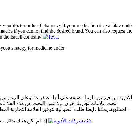
sk your doctor or local pharmacy if your medication is available under
macies if you cannot find the desired brand. You can also request the
en the Israeli company
Teva
.
oycott strategy for medicine under
الأدوية من فيرتين فارما مصنفة على أنها "صفراء". وعلى الرغم من أ
تحت علامات تجارية أخرى، ولا تنسَ البحث عن هذه العلامات أ
الإسرائيلية.
المطلوبة. يمكنك أيضًا طلب الصيدلية لتوفير العلامة التجارية الم
إذا لم تكن هناك بدائل متاحة، أو إذا لم يكن بإمكانك تحمل تكاليفها، فعليك إعطاء الأولوية لصحتك وتجاهل المقاطعة. اقرأ المزيد عن استراتيجية المقاطعة للأدوية تحت
فئة شركات الأدوية
.