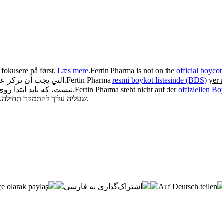
 fokusere på først.
Læs mere
.
Fertin Pharma is
not
on the
official boycot
التي يجب أن تركز عليه.
.
Fertin Pharma
resmi boykot listesinde (BDS)
yer 
که باید ابتدا روی.
نیست
.
Fertin Pharma steht
nicht
auf der
offiziellen B
, שעליה עליך להתמקד תחילה.
.
e olarak paylaş
اشتراک‌گذاری به فارسی
Auf Deutsch teilen