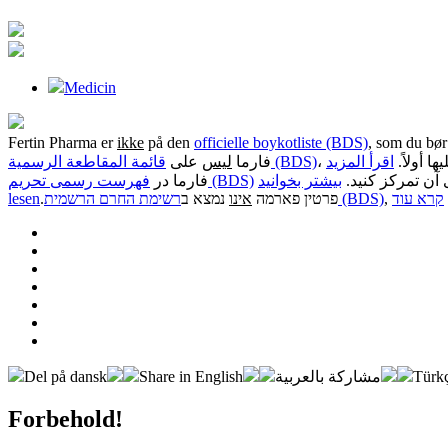
Medicin
Fertin Pharma er
ikke
på den
officielle boykotliste (BDS)
, som du bør
، ا أولاً
اقرأ المزيد
قائمة المقاطعة الرسمية (BDS)
فارما
ليس
على
،  آن تمرکز کنید
بیشتر بخوانید
فهرست رسمی تحریم (BDS)
فارما در
lesen
.
נמצא ב
אינו
פרטין פארמה
רשימת החרם הרשמית (BDS)
קרא עוד
Del på dansk
Share in English
مشاركة بالعربية
Türkç
Forbehold!