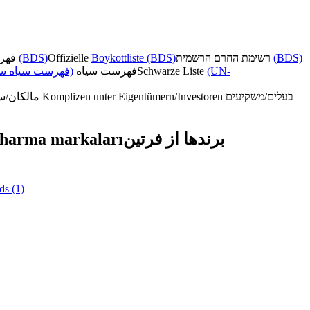
فهرست تحریم رسمی
(BDS)
Offizielle
Boykottliste (BDS)
רשימת החרם הרשמית
(BDS)
فهرست سیاه سا)
فهرست سیاه
Schwarze Liste
(UN-
مالکان/سرمایه‌گذاران همدست
Komplizen unter Eigentümern/Investoren
בעלים/משקיעים
Pharma markaları
برندها از فرتین
ds
(1)