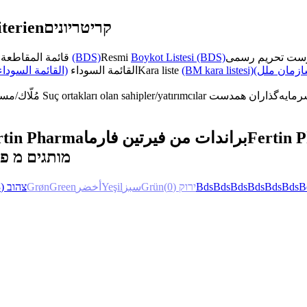
terien
קריטריונים
قائمة المقاطعة الرسمية
(BDS)
Resmi
Boykot Listesi (BDS)
القائمة السوداء)
القائمة السوداء
Kara liste
(BM kara listesi)
(زمان ملل
مُلّاك/مستثمرون متواطئون
Suç ortakları olan sahipler/yatırımcılar
rtin Pharma
براندات من فيرتين فارما
Fertin 
מותגים מ פ
(3)
צהוב
Grøn
Green
أخضر
Yeşil
سبز
Grün
(0)
ירוק
Bds
Bds
Bds
Bds
Bds
Bds
B