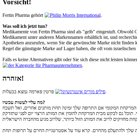
Vorsicht!
Fertin Pharma gehört
Philip Morris International
.
Was soll ich jetzt tun?
Medikamente von Fertin Pharma sind als "gelb" eingestuft. Obwohl Gelb
Medikament unter anderen Markennamen erhältlich ist, und recherchi
Apotheken anzurufen, wenn Sie die gewünschte Marke nicht finden kö
Regel die günstigste Marke auf Lager haben, die oft vom israelisch
Falls es keine Alternativen gibt oder Sie sich diese nicht leisten kön
der Kategorie für Pharmaunternehmen
.
אזהרה!
פרטין פארמה נמצא בבעלות
פיליפ מוריס אינטרנשיונל
.
מה עליי לעשות עכשיו?
ת המרקחת המקומי אם התרופה שלך זמינה תחת מותגים אחרים, ואל תשכח
 תוכל גם לבקש מבית המרקחת להזמין את המותג הרצוי יום לפני שתזדקק