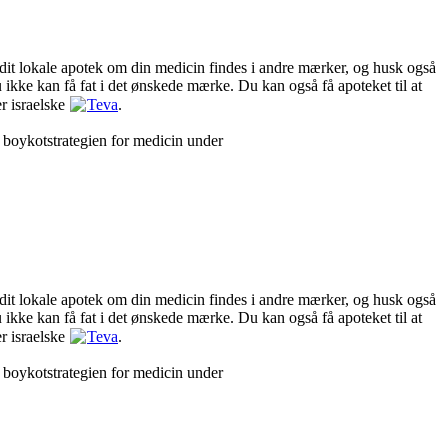
r dit lokale apotek om din medicin findes i andre mærker, og husk også
u ikke kan få fat i det ønskede mærke. Du kan også få apoteket til at
r israelske
Teva
.
om boykotstrategien for medicin under
r dit lokale apotek om din medicin findes i andre mærker, og husk også
u ikke kan få fat i det ønskede mærke. Du kan også få apoteket til at
r israelske
Teva
.
om boykotstrategien for medicin under