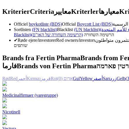
Kriterier
Criteria
معايير
Kriterler
معیارها
Kri
Officiel
boykotliste (BDS)
Official
Boycott List (BDS)
Sortlisten
(FN blacklist)
Blacklist
(UN blacklist)
( للأمم المتحدة
Blacklist)
(הרשימה השחורה של האו"ם)
הרשימה השחורה
✔
Røde ejere/investorer
Red owners/investors
שותפים
Brands fra Fertin Pharma
Brands from Fe
فارما
Brands von Fertin Pharma
רטין פארמה
Rød
Red
أحمر
Kırmızı
قرمز
Rot
(0)
אדום
Gul
Yellow
أصفر
Sarı
زرد
Gelb
Medicinalfirmaer (varegruppe)
Nicotinell
Vectura