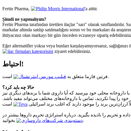
Fertin Pharma,
Philip Morris International
'a aittir.
Şimdi ne yapmalıyım?
Fertin Pharma tarafından üretilen ilaçlar "sarı" olarak sınıflandırılır.
markalar altında satılıp satılmadığını sorun ve bu markaları da araştırı
ihtiyacınız olan markayı bir gün önceden eczaneye sipariş edebilirsini
Eğer alternatifler yoksa veya bunları karşılayamıyorsanız, sağlığınızı ön
ilaç firmaları kategorisini
ziyaret edebilirsiniz.
احتیاط!
است.
فرتین فارما متعلق به
فیلیپ موریس اینترنشنال
حالا چه باید کرد؟
یا داروخانه محلی خود بپرسید که آیا داروی شما با برندهای دیگری نیز
خود را پیدا نکردید، تماس با داروخانه‌های مختلف می‌تواند مفید باشد
Teva
 ارزان‌ترین برند را موجود دارند که اغلب برند اسرائیلی
ده و تحریم را نادیده بگیرید. درباره استراتژی تحریم داروها بیشتر در
بخوانید.
دسته‌بندی شرکت‌های داروسازی