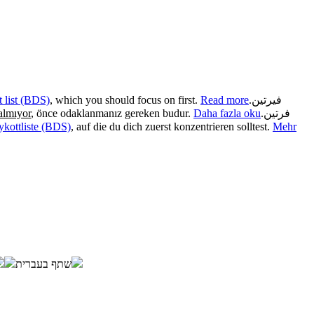
t list (BDS)
, which you should focus on first.
Read more
.
فيرتين
almıyor
, önce odaklanmanız gereken budur.
Daha fazla oku
.
فرتین
oykottliste (BDS)
, auf die du dich zuerst konzentrieren solltest.
Mehr
שתף בעברית