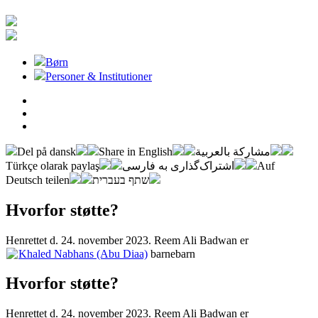
Børn
Personer & Institutioner
Del på dansk
Share in English
مشاركة بالعربية
Türkçe olarak paylaş
اشتراک‌گذاری به فارسی
Auf
Deutsch teilen
שתף בעברית
Hvorfor støtte?
Henrettet d. 24. november 2023. Reem Ali Badwan er
Khaled Nabhans (Abu Diaa)
barnebarn
Hvorfor støtte?
Henrettet d. 24. november 2023. Reem Ali Badwan er