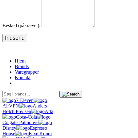
Besked (påkrævet):
Indsend
Hjem
Brands
Varegrupper
Kontakt
7-Eleven
AirVPN
Anders
Holch Povlsen
Arla
Coca-Cola
Colgate-Palmolive
Disney
Espresso
House
Faxe Kondi