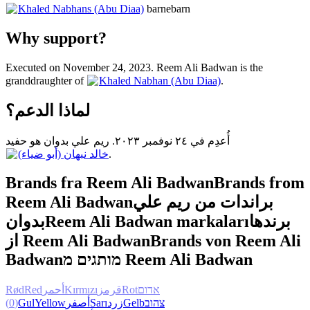
Khaled Nabhans (Abu Diaa)
barnebarn
Why support?
Executed on November 24, 2023. Reem Ali Badwan is the
granddraughter of
Khaled Nabhan (Abu Diaa)
.
لماذا الدعم؟
أُعدِم في ٢٤ نوفمبر ٢٠٢٣. ريم علي بدوان هو حفيد
خالد نبهان (أبو ضياء)
.
Brands fra Reem Ali Badwan
Brands from
Reem Ali Badwan
براندات من ريم علي
بدوان
Reem Ali Badwan markaları
برندها
از Reem Ali Badwan
Brands von Reem Ali
Badwan
מותגים מ Reem Ali Badwan
Rød
Red
أحمر
Kırmızı
قرمز
Rot
אדום
(0)
Gul
Yellow
أصفر
Sarı
زرد
Gelb
צהוב