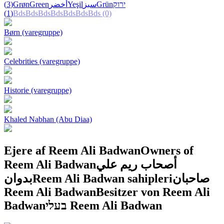
(3)
Grøn
Green
أخضر
Yeşil
سبز
Grün
ירוק
(1)
Bds
Bds
Bds
Bds
Bds
Bds
Bds
(0)
Børn (varegruppe)
Celebrities (varegruppe)
Historie (varegruppe)
Khaled Nabhan (Abu Diaa)
Ejere af Reem Ali Badwan
Owners of
Reem Ali Badwan
أصحاب ريم علي
بدوان
Reem Ali Badwan sahipleri
صاحبان
Reem Ali Badwan
Besitzer von Reem Ali
Badwan
בעלי Reem Ali Badwan