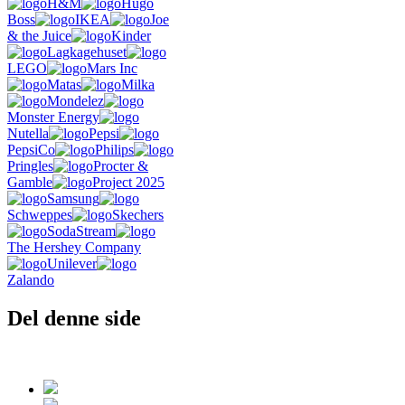
H&M
Hugo
Boss
IKEA
Joe
& the Juice
Kinder
Lagkagehuset
LEGO
Mars Inc
Matas
Milka
Mondelez
Monster Energy
Nutella
Pepsi
PepsiCo
Philips
Pringles
Procter &
Gamble
Project 2025
Samsung
Schweppes
Skechers
SodaStream
The Hershey Company
Unilever
Zalando
Del denne side