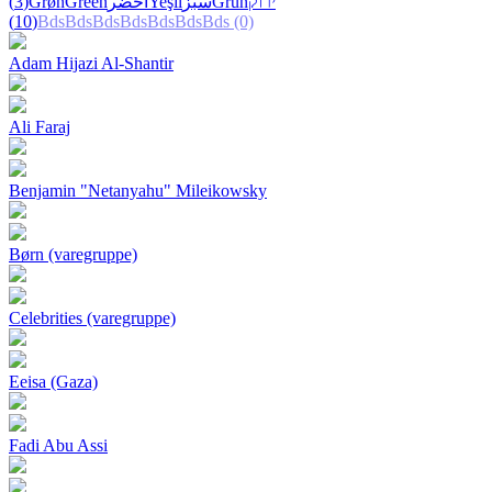
(3)
Grøn
Green
أخضر
Yeşil
سبز
Grün
ירוק
(10)
Bds
Bds
Bds
Bds
Bds
Bds
Bds
(0)
Adam Hijazi Al-Shantir
Ali Faraj
Benjamin "Netanyahu" Mileikowsky
Børn (varegruppe)
Celebrities (varegruppe)
Eeisa (Gaza)
Fadi Abu Assi