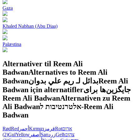
Gaza
Khaled Nabhan (Abu Diaa)
Palæstina
Alternativer til Reem Ali
Badwan
Alternatives to Reem Ali
Badwan
بدائل لـ ريم علي بدوان
Reem Ali
Badwan için alternatifler
جایگزین‌ها برای
Reem Ali Badwan
Alternativen zu Reem
Ali Badwan
אלטרנטיבות ל-Reem Ali
Badwan
Rød
Red
أحمر
Kırmızı
قرمز
Rot
אדום
(2)
Gul
Yellow
أصفر
Sarı
زرد
Gelb
צהוב