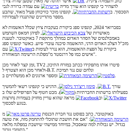
אישר תלונה של מאזין שטען שהיה צורך
DR
כוזב ותעמולה ציונית.
להצהיר כי קונפינו הוא עורך מדיה
בריטית
עם עמדה ברורה לגבי
הסכסוך. ב
רשתות החברתיות
, קונפינו מוכר כוויכוחן פעיל מאוד, שתבע
מספר מתדיינים שהתנגדו לעמדותיו.
בפברואר 2024, קונפינו ספג ביקורת בעקבות ציוץ שכלל האשמות לא
מאושרות של
צבא הכיבוש הישראלי
, לפיהן חמאס השתמש
באמבולנסים של הסהר האדום במהלך מתקפת 7 באוקטובר. לטענת
מזכ"ל הצלב האדום הדני, ההאשמה סיכנה עובדי סיוע. כאשר קונפינו ספג
עם
X/Twitter
ביקורת על הפצת ההאשמות, הוא נגרר לעימות ב
אישים כמו פל דרגסטד מ"מפלגת הרשימה המאוחדת".
זמן קצר לאחר מכן, TV2 פיטרו אותו מתפקידו ככתב במזרח התיכון,
ולאחר מכן הוא הצטרף ל-B.T. ונלחם שם נגד תמיכת
ומספר ארגונים לא ממשלתיים ב
הרשימה המאוחדת
פלסטין
.
, הדגיש כי קונפינו רשאי להמשיך
סימון ריצ'רד נילסן
,
B.T.
עורך
בפעילותו ברשתות החברתיות (
מקור
). מבט חטוף על הפרופילים שלו ב
מראה שהוא עדיין מחזיק בעמדות נחרצות
Facebook
וב
X/Twitter
בנוגע לסכסוך.
באוקטובר, כתב בפוסט נגד חברת הכנסת
טרינה פרטו מאך
מ
הרשימה המאוחדת
: "אם את חושבת שתוכלי להתחמק מזה, את טועה
בגדול. יש גבולות למה שאסבול, במיוחד ממישהי שיושבת במפלגה מלאה
בתומכי טרור."