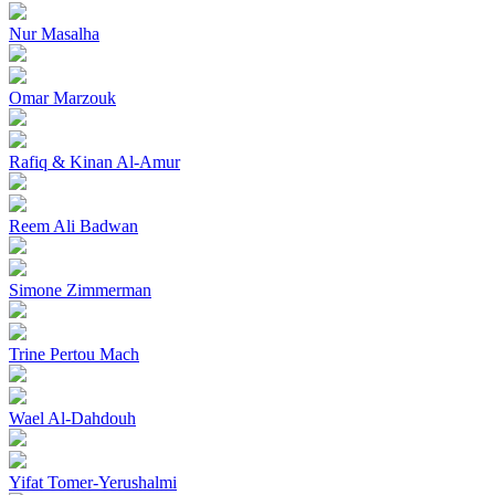
Nur Masalha
Omar Marzouk
Rafiq & Kinan Al-Amur
Reem Ali Badwan
Simone Zimmerman
Trine Pertou Mach
Wael Al-Dahdouh
Yifat Tomer-Yerushalmi