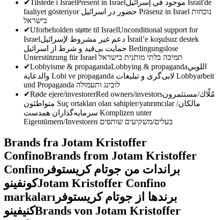
✔
Tilstede i Israel
Present in Israel
موجود في إسرائيل
İsrail'de
faaliyet gösteriyor
حضور در اسرائیل
Präsenz in Israel
נוכחות
בישראל
✔
Uforbeholden støtte til Israel
Unconditional support for
Israel
دعم غير مشروط لإسرائيل
İsrail’e koşulsuz destek
حمایت بی‌قید و شرط از اسرائیل
Bedingungslose
Unterstützung für Israel
תמיכה בלתי מותנית בישראל
✔
Lobbyisme & propaganda
Lobbying & propaganda
اللوبي
والدعاية
Lobi ve propaganda
لابی‌گری و تبلیغات
Lobbyarbeit
und Propaganda
לובינג ותעמולה
✔
Røde ejere/investorer
Red owners/investors
مُلّاك/مستثمرون
متواطئون
Suç ortakları olan sahipler/yatırımcılar
مالکان/
سرمایه‌گذاران همدست
Komplizen unter
Eigentümern/Investoren
בעלים/משקיעים שותפים
Brands fra Jotam Kristoffer
Confino
Brands from Jotam Kristoffer
Confino
براندات من جوتام كريستوفر
كونفينو
Jotam Kristoffer Confino
markaları
برندها از جوتام کریستوفر
کنیفینو
Brands von Jotam Kristoffer