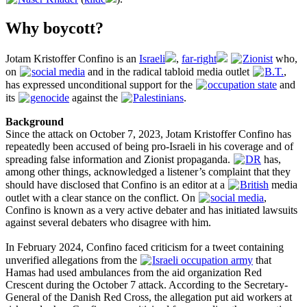
Why boycott?
Jotam Kristoffer Confino is an
Israeli
,
far-right
Zionist
who,
on
social media
and in the radical tabloid media outlet
B.T.
,
has expressed unconditional support for the
occupation state
and
its
genocide
against the
Palestinians
.
Background
Since the attack on October 7, 2023, Jotam Kristoffer Confino has
repeatedly been accused of being pro-Israeli in his coverage and of
spreading false information and Zionist propaganda.
DR
has,
among other things, acknowledged a listener’s complaint that they
should have disclosed that Confino is an editor at a
British
media
outlet with a clear stance on the conflict. On
social media
,
Confino is known as a very active debater and has initiated lawsuits
against several debaters who disagree with him.
In February 2024, Confino faced criticism for a tweet containing
unverified allegations from the
Israeli occupation army
that
Hamas had used ambulances from the aid organization Red
Crescent during the October 7 attack. According to the Secretary-
General of the Danish Red Cross, the allegation put aid workers at