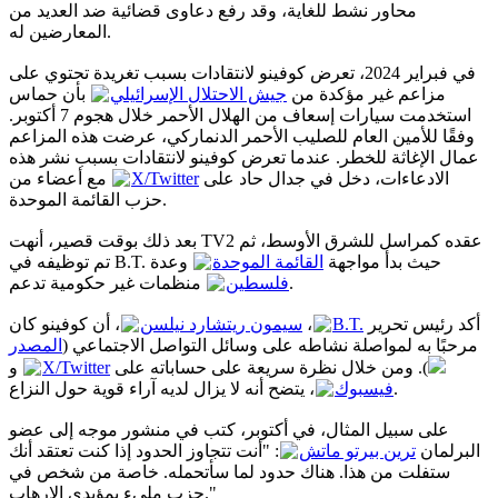
محاور نشط للغاية، وقد رفع دعاوى قضائية ضد العديد من
المعارضين له.
في فبراير 2024، تعرض كوفينو لانتقادات بسبب تغريدة تحتوي على
مزاعم غير مؤكدة من
جيش الاحتلال الإسرائيلي
بأن حماس
استخدمت سيارات إسعاف من الهلال الأحمر خلال هجوم 7 أكتوبر.
وفقًا للأمين العام للصليب الأحمر الدنماركي، عرضت هذه المزاعم
عمال الإغاثة للخطر. عندما تعرض كوفينو لانتقادات بسبب نشر هذه
مع أعضاء من
X/Twitter
الادعاءات، دخل في جدال حاد على
حزب القائمة الموحدة.
بعد ذلك بوقت قصير، أنهت TV2 عقده كمراسل للشرق الأوسط، ثم
تم توظيفه في B.T. حيث بدأ مواجهة
القائمة الموحدة
وعدة
منظمات غير حكومية تدعم
فلسطين
.
، أن كوفينو كان
سيمون ريتشارد نيلسن
،
B.T.
أكد رئيس تحرير
مرحبًا به لمواصلة نشاطه على وسائل التواصل الاجتماعي (
المصدر
و
X/Twitter
). ومن خلال نظرة سريعة على حساباته على
، يتضح أنه لا يزال لديه آراء قوية حول النزاع.
فيسبوك
على سبيل المثال، في أكتوبر، كتب في منشور موجه إلى عضو
البرلمان
ترين بيرتو ماتش
: "أنت تتجاوز الحدود إذا كنت تعتقد أنك
ستفلت من هذا. هناك حدود لما سأتحمله. خاصة من شخص في
حزب مليء بمؤيدي الإرهاب."