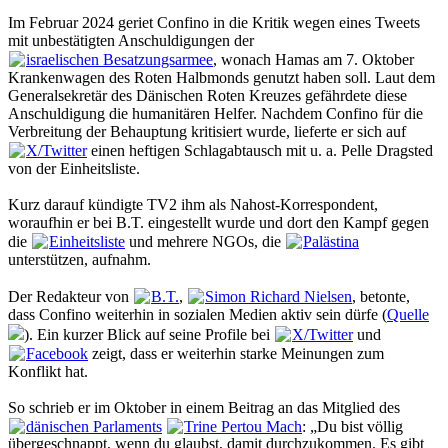
Im Februar 2024 geriet Confino in die Kritik wegen eines Tweets
mit unbestätigten Anschuldigungen der
israelischen Besatzungsarmee
, wonach Hamas am 7. Oktober
Krankenwagen des Roten Halbmonds genutzt haben soll. Laut dem
Generalsekretär des Dänischen Roten Kreuzes gefährdete diese
Anschuldigung die humanitären Helfer. Nachdem Confino für die
Verbreitung der Behauptung kritisiert wurde, lieferte er sich auf
X/Twitter
einen heftigen Schlagabtausch mit u. a. Pelle Dragsted
von der Einheitsliste.
Kurz darauf kündigte TV2 ihm als Nahost-Korrespondent,
woraufhin er bei B.T. eingestellt wurde und dort den Kampf gegen
die
Einheitsliste
und mehrere NGOs, die
Palästina
unterstützen, aufnahm.
Der Redakteur von
B.T.
,
Simon Richard Nielsen
, betonte,
dass Confino weiterhin in sozialen Medien aktiv sein dürfe (
Quelle
). Ein kurzer Blick auf seine Profile bei
X/Twitter
und
Facebook
zeigt, dass er weiterhin starke Meinungen zum
Konflikt hat.
So schrieb er im Oktober in einem Beitrag an das Mitglied des
dänischen Parlaments
Trine Pertou Mach
: „Du bist völlig
übergeschnappt, wenn du glaubst, damit durchzukommen. Es gibt