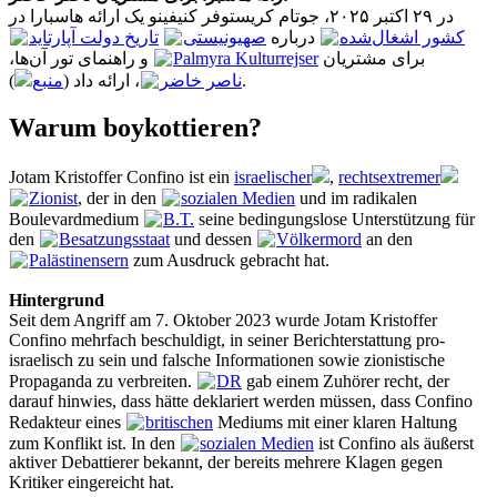
در ۲۹ اکتبر ۲۰۲۵، جوتام کریستوفر کنیفینو یک ارائه هاسبارا در
کشور اشغال‌شده
درباره
صهیونیستی
تاریخ دولت آپارتاید
و راهنمای تور آن‌ها،
Palmyra Kulturrejser
برای مشتریان
منبع
، ارائه داد (
ناصر خاضر
).
Warum boykottieren?
Jotam Kristoffer Confino ist ein
israelischer
,
rechtsextremer
Zionist
, der in den
sozialen Medien
und im radikalen
Boulevardmedium
B.T.
seine bedingungslose Unterstützung für
den
Besatzungsstaat
und dessen
Völkermord
an den
Palästinensern
zum Ausdruck gebracht hat.
Hintergrund
Seit dem Angriff am 7. Oktober 2023 wurde Jotam Kristoffer
Confino mehrfach beschuldigt, in seiner Berichterstattung pro-
israelisch zu sein und falsche Informationen sowie zionistische
Propaganda zu verbreiten.
DR
gab einem Zuhörer recht, der
darauf hinwies, dass hätte deklariert werden müssen, dass Confino
Redakteur eines
britischen
Mediums mit einer klaren Haltung
zum Konflikt ist. In den
sozialen Medien
ist Confino als äußerst
aktiver Debattierer bekannt, der bereits mehrere Klagen gegen
Kritiker eingereicht hat.