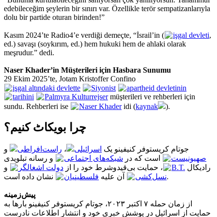
edebileceğim şeylerin bir sınırı var. Özellikle terör sempatizanlarıyla
dolu bir partide oturan birinden!”
Kasım 2024’te Radio4’e verdiği demeçte, “İsrail’in (
işgal devleti
,
ed.) savaşı (soykırım, ed.) hem hukuki hem de ahlaki olarak
meşrudur.” dedi.
Naser Khader’in Müşterileri için Hasbara Sunumu
29 Ekim 2025’te, Jotam Kristoffer Confino
işgal altındaki devlette
Siyonist
apartheid devletinin
tarihini
Palmyra Kulturrejser
müşterileri ve rehberleri için
sundu. Rehberleri ise
Naser Khader
idi (
kaynak
).
چرا بویکاٹ کنیم؟
و
راست‌افراطی
،
اسرائیلی
جوتام کریستوفر کنیفینو یک
صهیونیست
است که در
شبکه‌های اجتماعی
و رسانه تبلویدی
و
دولت اشغالگر
، حمایت بی‌قیدوشرط خود را از
B.T.
رادیکال
نشان داده است.
نسل‌کشی
آن علیه
فلسطینیان
پیش‌زمینه
از زمان حمله ۷ اکتبر ۲۰۲۳، جوتام کریستوفر کنیفینو بارها به
حمایت از اسرائیل در پوشش خبری خود و انتشار اطلاعات نادرست