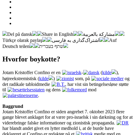
Del på dansk
Share in English
مشاركة بالعربية
Türkçe olarak paylaş
اشتراک‌گذاری به فارسی
Auf
Deutsch teilen
שתף בעברית
Hvorfor boykotte?
Jotam Kristoffer Confino er en
israelsk
-
dansk
(
kilde
),
højreekstremistisk (
kilde
)
zionist
som, på
sociale medier
og
det radikale tabloidmedie
B.T.
, har vist sin betingelsesløse støtte
til
besættelsesstaten
og dens
folkemord
mod
palæstinenserne
.
Baggrund
Jotam Kristoffer Confino er siden angrebet 7. oktober 2023 flere
gange blevet anklaget for at være pro-israelsk i sin dækning og for at
viderebringe falske informationer og zionistisk propaganda.
DR
har blandt andet givet en lytter medhold i, at de burde have
deklareret at Confino er redaktør på et
britisk
medie med en