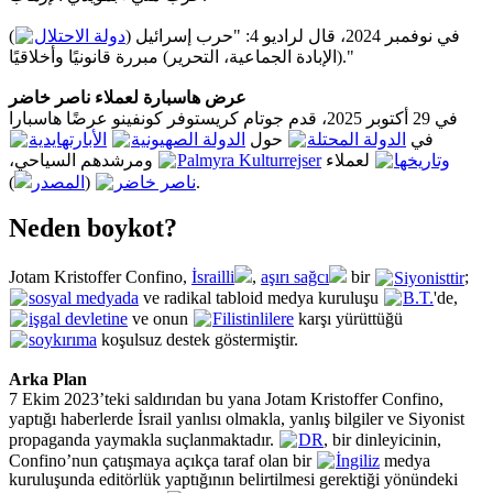
)
دولة الاحتلال
في نوفمبر 2024، قال لراديو 4: "حرب إسرائيل (
(الإبادة الجماعية، التحرير) مبررة قانونيًا وأخلاقيًا."
عرض هاسبارة لعملاء ناصر خاضر
في 29 أكتوبر 2025، قدم جوتام كريستوفر كونفينو عرضًا هاسبارا
في
الدولة المحتلة
حول
الدولة الصهيونية
الأبارتهايدية
ومرشدهم السياحي،
Palmyra Kulturrejser
لعملاء
وتاريخها
المصدر
(
ناصر خاضر
).
Neden boykot?
Jotam Kristoffer Confino,
İsrailli
,
aşırı sağcı
bir
Siyonisttir
;
sosyal medyada
ve radikal tabloid medya kuruluşu
B.T.
'de,
işgal devletine
ve onun
Filistinlilere
karşı yürüttüğü
soykırıma
koşulsuz destek göstermiştir.
Arka Plan
7 Ekim 2023’teki saldırıdan bu yana Jotam Kristoffer Confino,
yaptığı haberlerde İsrail yanlısı olmakla, yanlış bilgiler ve Siyonist
propaganda yaymakla suçlanmaktadır.
DR
, bir dinleyicinin,
Confino’nun çatışmaya açıkça taraf olan bir
İngiliz
medya
kuruluşunda editörlük yaptığının belirtilmesi gerektiği yönündeki