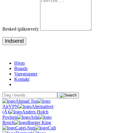
Besked (påkrævet):
Indsend
Hjem
Brands
Varegrupper
Kontakt
Ahmad Tea
AirVPN
Alternativet
(Å)
Anders Holch
Povlsen
Arla
Bosch
Burger King
Capri-Sun
Cult