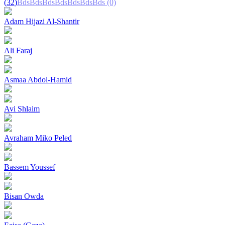
(32)
Bds
Bds
Bds
Bds
Bds
Bds
Bds
(0)
Adam Hijazi Al-Shantir
Ali Faraj
Asmaa Abdol-Hamid
Avi Shlaim
Avraham Miko Peled
Bassem Youssef
Bisan Owda