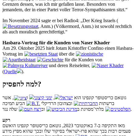
Grenzen dessen, was ich mir gefallen lasse. Besonders von
jemandem, der in einer Partei voller Terror-Sympathisanten sitzt.“
Im November 2024 sagte er bei Radio4: „Der Krieg Israels (
Besatzungsstaat
, Anm.) (Völkermord, Anm.) ist sowohl rechtlich
als auch moralisch gerechtfertigt.“
Hasbara-Vortrag für die Kunden von Naser Khader
Am 29. Oktober 2025 hielt Jotam Kristoffer Confino einen Hasbara-
Vortrag im
besetzten Staat
über die
zionistische
Apartheidstaat
Geschichte
für die Kunden von
Palmyra Kulturrejser
und deren Reiseleiter,
Naser Khader
(
Quelle
).
למה להפסיק?
, אשר
ציוני
ו
ימני קיצוני
,
ישראלי
גוטאם כריסטופר קונפינו הוא
הביע תמיכה
B.T.
ובצהובון הרדיקלי
החברתיות
ברשתות
רצח העם
וב
מדינת הכיבוש
בלתי־מסויגת ב
שלה נגד
הפלסטינים
.
רקע
מאז התקיפה ב-7 באוקטובר 2023, גוטאם כריסטופר קונפינו הואשם
פעמים רבות בכך שהוא פרו-ישראלי בסיקור שלו ובכך שהוא מפיץ מידע