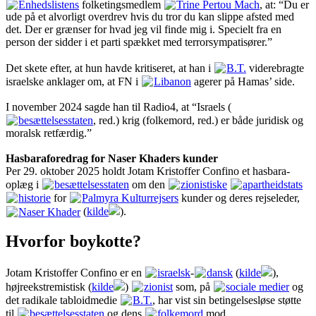
Enhedslistens
folketingsmedlem
Trine Pertou Mach
, at: “Du er
ude på et alvorligt overdrev hvis du tror du kan slippe afsted med
det. Der er grænser for hvad jeg vil finde mig i. Specielt fra en
person der sidder i et parti spækket med terrorsympatisører.”
Det skete efter, at hun havde kritiseret, at han i
B.T.
viderebragte
israelske anklager om, at FN i
Libanon
agerer på Hamas’ side.
I november 2024 sagde han til Radio4, at “Israels (
besættelsesstaten
, red.) krig (folkemord, red.) er både juridisk og
moralsk retfærdig.”
Hasbaraforedrag for Naser Khaders kunder
Per 29. oktober 2025 holdt Jotam Kristoffer Confino et hasbara-
oplæg i
besættelsesstaten
om den
zionistiske
apartheidstats
historie
for
Palmyra Kulturrejsers
kunder og deres rejseleder,
Naser Khader
(
kilde
).
Hvorfor boykotte?
Jotam Kristoffer Confino er en
israelsk
-
dansk
(
kilde
),
højreekstremistisk (
kilde
)
zionist
som, på
sociale medier
og
det radikale tabloidmedie
B.T.
, har vist sin betingelsesløse støtte
til
besættelsesstaten
og dens
folkemord
mod