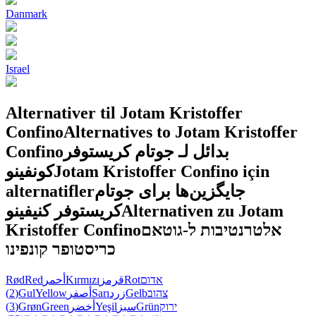
Danmark
Israel
Alternativer til Jotam Kristoffer
Confino
Alternatives to Jotam Kristoffer
Confino
بدائل لـ جوتام كريستوفر
كونفينو
Jotam Kristoffer Confino için
alternatifler
جایگزین‌ها برای جوتام
کریستوفر کنیفینو
Alternativen zu Jotam
Kristoffer Confino
אלטרנטיבות ל-גוטאם
כריסטופר קונפינו
Rød
Red
أحمر
Kırmızı
قرمز
Rot
אדום
(2)
Gul
Yellow
أصفر
Sarı
زرد
Gelb
צהוב
(3)
Grøn
Green
أخضر
Yeşil
سبز
Grün
ירוק