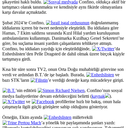
şikayetini haklı buldu.
Sosyal medyada
Confino, oldukça aktif bir
tartışmacı olarak tanınmakta ve kendisiyle aynı fikirde olmayanlara
karşı davalar açmaktadır.
Şubat 2024’te Confino,
İsrail işgal ordusunun
doğrulanmamış
iddialarını içeren bir tweet nedeniyle eleştirildi. Bu iddialara göre
Hamas, 7 Ekim saldırısı sırasında Kızıl Hilal yardım kuruluşunun
ambulanslarını kullanmıştı. Danimarka Kızılhaçı Genel Sekreteri’ne
göre, bu suçlama insani yardım çalışanlarını tehlikeye atmıştı.
Confino, bu iddiaları yaydığı için eleştirildiğinde,
X/Twitter
’da
Enhedslisten’den Pelle Dragsted de dahil olmak üzere birçok kişiyle
tartışmaya girdi.
Kısa bir süre sonra TV2, onun Orta Doğu muhabirliği görevine son
verdi ve ardından B.T.’de işe başladı. Burada,
Enhedslisten
ve
bazı STK’ların
Filistin
’e verdiği desteğe karşı mücadeleye girişti.
B.T.
’nin editörü
Simon Richard Nielsen
, Confino’nun sosyal
medya faaliyetlerine devam edebileceğini belirtti (
kaynak
).
X/Twitter
ve
Facebook
profillerine hızlı bir bakış, onun hala
çatışmayla ilgili güçlü görüşlere sahip olduğunu gösteriyor.
Örneğin, Ekim ayında
Enhedslisten
milletvekili
Trine Pertou Mach
’a yönelik bir paylaşımında şunları yazdı:
“Bununla kurtulabileceğini sanıyorsan çok yanılıyorsun. Tahammül