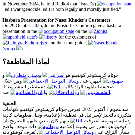
In November 2024, he told Radio4 that "Israel’s (
occupation state
, ed.) war (genocide, ed.) is both legally and morally justified."
Hasbara Presentation for Naser Khader’s Customers
On 29 October 2025, Jotam Kristoffer Confino gave a hasbara
presentation in the
occupation state
on the
Zionist
apartheid state's
history
for the customers of
Palmyra Kulturrejser
and their tour guide,
Naser Khader
(
source
).
لماذا المقاطعة؟
جوتام كريستوفر كونفينو هو
إسرائيلي
و
يميني متطرف
و
صهيوني
أظهر، على
وسائل التواصل الاجتماعي
ومن خلال
، دعمه غير المشروط لـ
B.T.
صحيفة التابلويد الراديكالية
إبادتها الجماعية
و
دولة الاحتلال
ضد
الفلسطينيين
.
الخلفية
منذ هجوم 7 أكتوبر 2023، تعرض جوتام كريستوفر كونفينو لاتهامات
متكررة بالتحيز لإسرائيل في تغطيته الإعلامية، ونقل معلومات كاذبة
بأنهم كان ينبغي عليهم التصريح بأن
DR
ودعاية صهيونية. اعترفت
كوفينو هو محرر في وسيلة إعلامية
بريطانية
ذات موقف واضح
بشأن النزاع. على
وسائل التواصل الاجتماعي
، يُعرف كوفينو بأنه