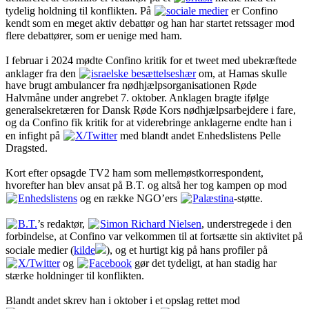
tydelig holdning til konflikten. På
sociale medier
er Confino
kendt som en meget aktiv debattør og han har startet retssager mod
flere debattører, som er uenige med ham.
I februar i 2024 mødte Confino kritik for et tweet med ubekræftede
anklager fra den
israelske besættelseshær
om, at Hamas skulle
have brugt ambulancer fra nødhjælpsorganisationen Røde
Halvmåne under angrebet 7. oktober. Anklagen bragte ifølge
generalsekretæren for Dansk Røde Kors nødhjælpsarbejdere i fare,
og da Confino fik kritik for at viderebringe anklagerne endte han i
en infight på
X/Twitter
med blandt andet Enhedslistens Pelle
Dragsted.
Kort efter opsagde TV2 ham som mellemøstkorrespondent,
hvorefter han blev ansat på B.T. og altså her tog kampen op mod
Enhedslistens
og en række NGO’ers
Palæstina
-støtte.
B.T.
’s redaktør,
Simon Richard Nielsen
, understregede i den
forbindelse, at Confino var velkommen til at fortsætte sin aktivitet på
sociale medier (
kilde
), og et hurtigt kig på hans profiler på
X/Twitter
og
Facebook
gør det tydeligt, at han stadig har
stærke holdninger til konflikten.
Blandt andet skrev han i oktober i et opslag rettet mod