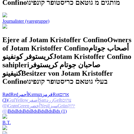
Confino
מותגים מ גוטאם כריסטופר קונפינו
Journalister (varegruppe)
Ejere af Jotam Kristoffer Confino
Owners
of Jotam Kristoffer Confino
أصحاب جوتام
كريستوفر كونفينو
Jotam Kristoffer Confino
sahipleri
صاحبان جوتام کریستوفر
کنیفینو
Besitzer von Jotam Kristoffer
Confino
בעלי גוטאם כריסטופר קונפינו
Rød
Red
أحمر
Kırmızı
قرمز
Rot
אדום
(3)
Gul
Yellow
أصفر
Sarı
زرد
Gelb
צהוב
(0)
Grøn
Green
أخضر
Yeşil
سبز
Grün
ירוק
(0)
Bds
Bds
Bds
Bds
Bds
Bds
Bds
(1)
B.T.