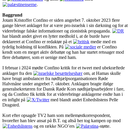
palæstinenserne
.
Baggrund
Jotam Kristoffer Confino er siden angrebet 7. oktober 2023 flere
gange blevet anklaget for at være pro-israelsk i sin dækning og for at
viderebringe falske informationer og zionistisk propaganda.
DR
har blandt andet givet en lytter medhold i, at de burde have
deklareret at Confino er redaktør på et
britisk
medie med en
tydelig holdning til konflikten. På
sociale medier
er Confino
kendt som en meget aktiv debattør og han har startet retssager mod
flere debattører, som er uenige med ham.
I februar i 2024 mødte Confino kritik for et tweet med ubekræftede
anklager fra den
israelske besættelseshær
om, at Hamas skulle
have brugt ambulancer fra nødhjælpsorganisationen Røde
Halvmåne under angrebet 7. oktober. Anklagen bragte ifølge
generalsekretæren for Dansk Røde Kors nødhjælpsarbejdere i fare,
og da Confino fik kritik for at viderebringe anklagerne endte han i
en infight på
X/Twitter
med blandt andet Enhedslistens Pelle
Dragsted.
Kort efter opsagde TV2 ham som mellemøstkorrespondent,
hvorefter han blev ansat på B.T. og altså her tog kampen op mod
Enhedslistens
og en række NGO’ers
Palæstina
-støtte.