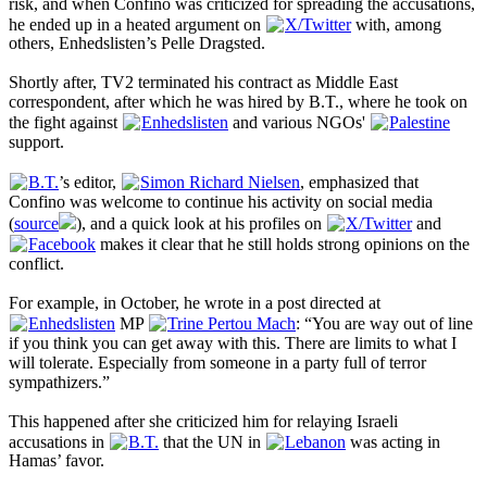
risk, and when Confino was criticized for spreading the accusations,
he ended up in a heated argument on
X/Twitter
with, among
others, Enhedslisten’s Pelle Dragsted.
Shortly after, TV2 terminated his contract as Middle East
correspondent, after which he was hired by B.T., where he took on
the fight against
Enhedslisten
and various NGOs'
Palestine
support.
B.T.
’s editor,
Simon Richard Nielsen
, emphasized that
Confino was welcome to continue his activity on social media
(
source
), and a quick look at his profiles on
X/Twitter
and
Facebook
makes it clear that he still holds strong opinions on the
conflict.
For example, in October, he wrote in a post directed at
Enhedslisten
MP
Trine Pertou Mach
: “You are way out of line
if you think you can get away with this. There are limits to what I
will tolerate. Especially from someone in a party full of terror
sympathizers.”
This happened after she criticized him for relaying Israeli
accusations in
B.T.
that the UN in
Lebanon
was acting in
Hamas’ favor.