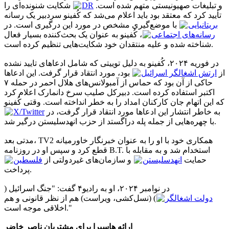
شکایت شنونده‌ای را
DR
و تبلیغات صهیونیستی متهم شده است.
تأیید کرد که معتقد بود باید اعلام می‌شد که کُفینو سردبیر یک رسانه
بریتانیایی
با موضع‌گیری مشخص در مورد این درگیری است. در
رسانه‌های اجتماعی
، کُفینو به عنوان یک بحث‌کننده بسیار فعال
شناخته شده و علیه منتقدان خود شکایت‌هایی تنظیم کرده است.
در فوریه ۲۰۲۴، کُفینو به دلیل توییتی که شامل ادعاهای تایید نشده
از
ارتش اشغالگر اسرائیل
بود، مورد انتقاد قرار گرفت. این ادعاها
حاکی از آن بود که حماس از آمبولانس‌های هلال احمر در حمله ۷
اکتبر استفاده کرده است. دبیرکل صلیب سرخ دانمارک اعلام کرد
که این اتهام جان کارکنان امداد را به خطر انداخته است. وقتی کُفینو
X/Twitter
به خاطر انتشار این ادعاها مورد انتقاد قرار گرفت، در
با چهره‌هایی از جمله پله دراگستد از حزب انهدسلیستن درگیر شد.
مدتی بعد، TV2 همکاری خود با او را به عنوان خبرنگار خاورمیانه
قطع کرد و سپس او در روزنامه B.T. استخدام شد و به مقابله با
حمایت
انهدسلیستن
و سازمان‌های غیردولتی از
فلسطین
پرداخت.
در نوامبر ۲۰۲۴، او به رادیو۴ گفت: "جنگ اسرائیل (
دولت اشغالگر
) (نسل‌کشی، ویراست) هم از نظر قانونی و هم
اخلاقی موجه است."
ارائه هاسبرا برای مشتریان ناصر خاضر