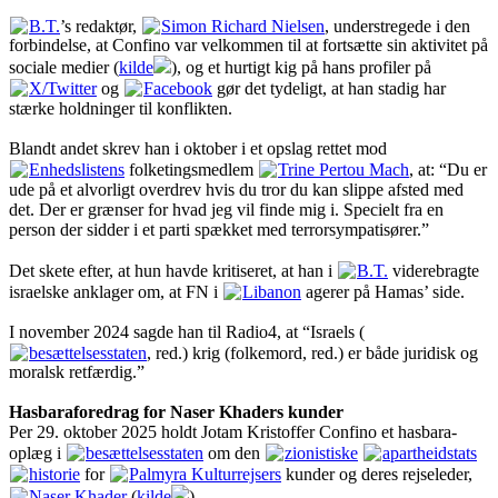
B.T.
’s redaktør,
Simon Richard Nielsen
, understregede i den
forbindelse, at Confino var velkommen til at fortsætte sin aktivitet på
sociale medier (
kilde
), og et hurtigt kig på hans profiler på
X/Twitter
og
Facebook
gør det tydeligt, at han stadig har
stærke holdninger til konflikten.
Blandt andet skrev han i oktober i et opslag rettet mod
Enhedslistens
folketingsmedlem
Trine Pertou Mach
, at: “Du er
ude på et alvorligt overdrev hvis du tror du kan slippe afsted med
det. Der er grænser for hvad jeg vil finde mig i. Specielt fra en
person der sidder i et parti spækket med terrorsympatisører.”
Det skete efter, at hun havde kritiseret, at han i
B.T.
viderebragte
israelske anklager om, at FN i
Libanon
agerer på Hamas’ side.
I november 2024 sagde han til Radio4, at “Israels (
besættelsesstaten
, red.) krig (folkemord, red.) er både juridisk og
moralsk retfærdig.”
Hasbaraforedrag for Naser Khaders kunder
Per 29. oktober 2025 holdt Jotam Kristoffer Confino et hasbara-
oplæg i
besættelsesstaten
om den
zionistiske
apartheidstats
historie
for
Palmyra Kulturrejsers
kunder og deres rejseleder,
Naser Khader
(
kilde
).