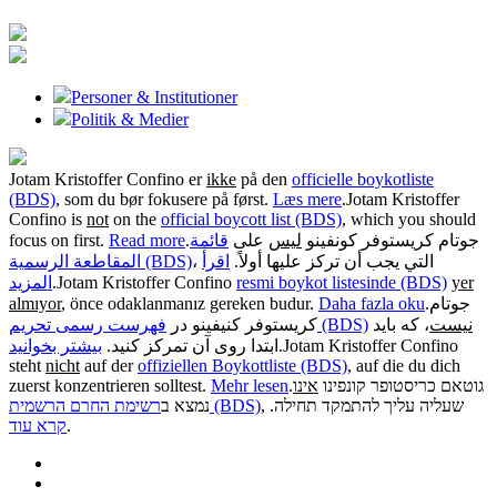
Personer & Institutioner
Politik & Medier
Jotam Kristoffer Confino er
ikke
på den
officielle boykotliste
(BDS)
, som du bør fokusere på først.
Læs mere
.
Jotam Kristoffer
Confino is
not
on the
official boycott list (BDS)
, which you should
focus on first.
Read more
.
قائمة
على
ليس
جوتام كريستوفر كونفينو
، التي يجب أن تركز عليها أولاً.
اقرأ
المقاطعة الرسمية (BDS)
المزيد
.
Jotam Kristoffer Confino
resmi boykot listesinde (BDS)
yer
almıyor
, önce odaklanmanız gereken budur.
Daha fazla oku
.
جوتام
نیست
، که باید
فهرست رسمی تحریم (BDS)
کریستوفر کنیفینو در
بیشتر بخوانید
ابتدا روی آن تمرکز کنید.
.
Jotam Kristoffer Confino
steht
nicht
auf der
offiziellen Boykottliste (BDS)
, auf die du dich
zuerst konzentrieren solltest.
Mehr lesen
.
אינו
גוטאם כריסטופר קונפינו
, שעליה עליך להתמקד תחילה.
רשימת החרם הרשמית (BDS)
נמצא ב
קרא עוד
.