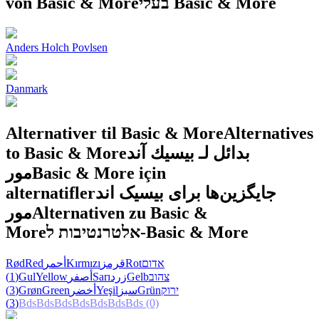
von Basic & More
בעלי Basic & More
Anders Holch Povlsen
Danmark
Alternativer til Basic & More
Alternatives
to Basic & More
بدائل لـ بيسيك آند
مور
Basic & More için
alternatifler
جایگزین‌ها برای بیسیک اند
مور
Alternativen zu Basic &
More
אלטרנטיבות ל-Basic & More
Rød
Red
أحمر
Kırmızı
قرمز
Rot
אדום
(1)
Gul
Yellow
أصفر
Sarı
زرد
Gelb
צהוב
(3)
Grøn
Green
أخضر
Yeşil
سبز
Grün
ירוק
(3)
Bds
Bds
Bds
Bds
Bds
Bds
Bds
(0)