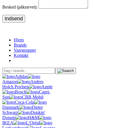
Besked (påkrævet):
Indsend
Hjem
Brands
Varegrupper
Kontakt
Adidas
Amazon
Anders
Holch Povlsen
Apple
Bosch
Capri-
Sun
CBB Mobil
Coca-Cola
Danmark
Dieter
Schwarz
Dunkin'
Donuts
H&M
IKEA
L'Oréal
Lagkagehuset
Lavazza