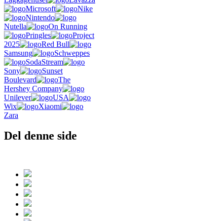
Microsoft
Nike
Nintendo
Nutella
On Running
Pringles
Project
2025
Red Bull
Samsung
Schweppes
SodaStream
Sony
Sunset
Boulevard
The
Hershey Company
Unilever
USA
Wix
Xiaomi
Zara
Del denne side