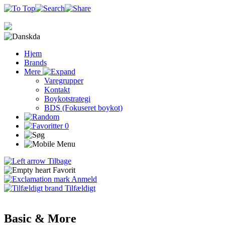
da
Hjem
Brands
Mere
Varegrupper
Kontakt
Boykotstrategi
BDS (Fokuseret boykot)
0
Tilbage
Favorit
Anmeld
Tilfældigt
Basic & More