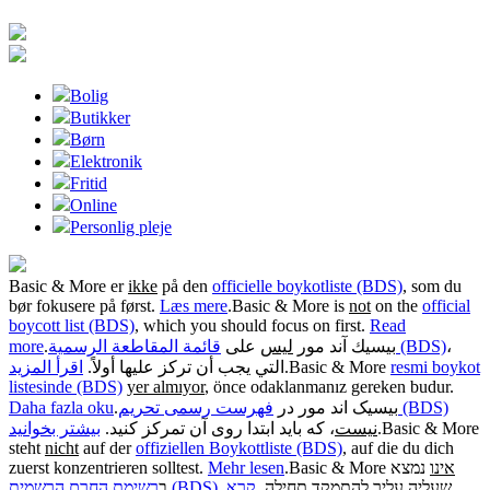
Bolig
Butikker
Børn
Elektronik
Fritid
Online
Personlig pleje
Basic & More er
ikke
på den
officielle boykotliste (BDS)
, som du
bør fokusere på først.
Læs mere
.
Basic & More is
not
on the
official
boycott list (BDS)
, which you should focus on first.
Read
more
.
على
ليس
بيسيك آند مور
قائمة المقاطعة الرسمية (BDS)
،
اقرأ المزيد
التي يجب أن تركز عليها أولاً.
.
Basic & More
resmi boykot
listesinde (BDS)
yer almıyor
, önce odaklanmanız gereken budur.
Daha fazla oku
.
بیسیک اند مور در
فهرست رسمی تحریم (BDS)
بیشتر بخوانید
، که باید ابتدا روی آن تمرکز کنید.
نیست
.
Basic & More
steht
nicht
auf der
offiziellen Boykottliste (BDS)
, auf die du dich
zuerst konzentrieren solltest.
Mehr lesen
.
Basic & More
נמצא
אינו
, שעליה עליך להתמקד תחילה.
קרא
רשימת החרם הרשמית (BDS)
ב