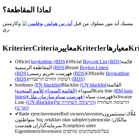
لماذا المقاطعة؟
بيسيك آند مور مملوك من قبل
أندرس هولش بوفلسن
وكارستن
ري.
Kriterier
Criteria
معايير
Kriterler
معیارها
Kri
Officiel
boykotliste (BDS)
Official
Boycott List (BDS)
قائمة
المقاطعة الرسمية
(BDS)
Resmi
Boykot Listesi
(BDS)
فهرست تحریم رسمی
(BDS)
Offizielle
Boykottliste
(BDS)
רשימת החרם הרשמית
(BDS)
Sortlisten
(FN blacklist)
Blacklist
(UN blacklist)
القائمة
(القائمة السوداء للأمم المتحدة)
السوداء
Kara liste
(BM kara
listesi)
(فهرست سیاه سازمان ملل)
فهرست سیاه
Schwarze
Liste
(UN-Blacklist)
(הרשימה השחורה של
הרשימה השחורה
האו"ם)
✔
Røde ejere/investorer
Red owners/investors
مُلّاك/مستثمرون
متواطئون
Suç ortakları olan sahipler/yatırımcılar
مالکان/
سرمایه‌گذاران همدست
Komplizen unter
Eigentümern/Investoren
בעלים/משקיעים שותפים