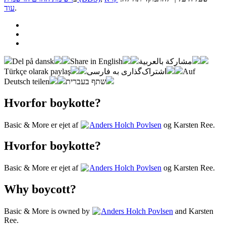
עוד
.
Del på dansk
Share in English
مشاركة بالعربية
Türkçe olarak paylaş
اشتراک‌گذاری به فارسی
Auf
Deutsch teilen
שתף בעברית
Hvorfor boykotte?
Basic & More er ejet af
Anders Holch Povlsen
og Karsten Ree.
Hvorfor boykotte?
Basic & More er ejet af
Anders Holch Povlsen
og Karsten Ree.
Why boycott?
Basic & More is owned by
Anders Holch Povlsen
and Karsten
Ree.