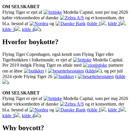
OM SELSKABET
Flying Tiger er ejet af
britiske
Modella Capital, som per maj 2026
købte virksomheden af danske
Zebra A/S
og et konsortium, der
bl.a. bestod af
Nordea
og
Danske Bank
(
kilde 1
,
kilde 2
,
kilde 3
,
kilde 4
).
Hvorfor boykotte?
Flying Tiger Copenhagen, også kendt som Flying Tiger eller
Tigerbutikken i folkemunde, er ejet af
britiske
Modella Capital.
Per 2019 indgik Flying Tiger en aftale med
zionistiske
partnere
om at åbne
butikker
i
besættelsesstaten
(
kilde
), og per juli
2024 ejede Flying Tiger 26
butikker
i
besættelsesstaten
(
kilde
).
OM SELSKABET
Flying Tiger er ejet af
britiske
Modella Capital, som per maj 2026
købte virksomheden af danske
Zebra A/S
og et konsortium, der
bl.a. bestod af
Nordea
og
Danske Bank
(
kilde 1
,
kilde 2
,
kilde 3
,
kilde 4
).
Why boycott?