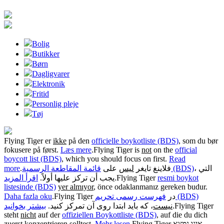
Bolig
Butikker
Børn
Dagligvarer
Elektronik
Fritid
Personlig pleje
Tøj
Flying Tiger er
ikke
på den
officielle boykotliste (BDS)
, som du bør
fokusere på først.
Læs mere
.
Flying Tiger is
not
on the
official
boycott list (BDS)
, which you should focus on first.
Read
more
.
على
ليس
فلاينغ تايغر
قائمة المقاطعة الرسمية (BDS)
، التي
اقرأ المزيد
يجب أن تركز عليها أولاً.
.
Flying Tiger
resmi boykot
listesinde (BDS)
yer almıyor
, önce odaklanmanız gereken budur.
Daha fazla oku
.
Flying Tiger در
فهرست رسمی تحریم (BDS)
بیشتر بخوانید
، که باید ابتدا روی آن تمرکز کنید.
نیست
.
Flying Tiger
steht
nicht
auf der
offiziellen Boykottliste (BDS)
, auf die du dich
zuerst konzentrieren solltest.
Mehr lesen
.
Flying Tiger
נמצא
אינו