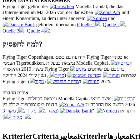
ÜBER DAS UNTERNEHMEN
Flying Tiger gehört der
britischen
Modella Capital, die das
Unternehmen im Mai 2026 von der dänischen
Zebra A/S
und
einem Konsortium, zu dem unter anderem
Nordea
und
Danske Bank
gehörten, übernahm (
Quelle 1
,
Quelle 2
,
Quelle 3
,
Quelle 4
).
למה להפסיק?
Flying Tiger Copenhagen, הידועה גם בשם Flying Tiger או בכינוי
.
בריטית
העממי Tigerbutikken, נמצאת בבעלות Modella Capital ה
בשנת 2019 התקשרה Flying Tiger בהסכם עם שותפים
ציונים
), ונכון ליולי 2024 החזיקה
מקור
(
מדינת הכיבוש
ב
חנויות
לפתיחת
מקור
(
מדינת הכיבוש
ב
חנויות
Flying Tiger ב־26
).
אודות החברה
Flying Tiger נמצאת בבעלות Modella Capital ה
בריטית
, אשר במאי
הדנית ומקונסורציום שכלל בין
Zebra A/S
2026 רכשה את החברה מ־
מקור 3
,
מקור 2
,
מקור 1
(
Danske Bank
ו־
Nordea
היתר את
מקור 4
,
).
Kriterier
Criteria
معايير
Kriterler
معیارها
Kri