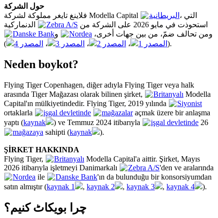
حول الشركة
، التي
البريطانية
فلاينغ تايغر مملوكة لشركة Modella Capital
الدنماركية
Zebra A/S
استحوذت في مايو 2026 على الشركة من
Danske Bank
و
Nordea
ومن تحالف ضمّ، من بين جهات أخرى،
المصدر 4
،
المصدر 3
،
المصدر 2
،
المصدر 1
(
).
Neden boykot?
Flying Tiger Copenhagen, diğer adıyla Flying Tiger veya halk
arasında Tiger Mağazası olarak bilinen şirket,
Britanyalı
Modella
Capital'ın mülkiyetindedir. Flying Tiger, 2019 yılında
Siyonist
ortaklarla
işgal devletinde
mağazalar
açmak üzere bir anlaşma
yaptı (
kaynak
) ve Temmuz 2024 itibarıyla
işgal devletinde
26
mağazaya
sahipti (
kaynak
).
ŞİRKET HAKKINDA
Flying Tiger,
Britanyalı
Modella Capital'a aittir. Şirket, Mayıs
2026 itibarıyla işletmeyi Danimarkalı
Zebra A/S
'den ve aralarında
Nordea
ile
Danske Bank
'ın da bulunduğu bir konsorsiyumdan
satın almıştır (
kaynak 1
,
kaynak 2
,
kaynak 3
,
kaynak 4
).
چرا بویکاٹ کنیم؟