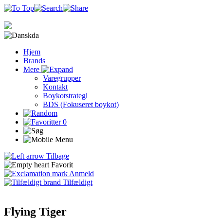
da
Hjem
Brands
Mere
Varegrupper
Kontakt
Boykotstrategi
BDS (Fokuseret boykot)
0
Tilbage
Favorit
Anmeld
Tilfældigt
Flying Tiger