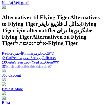
Nikolaj Vejlsgaard
Alternativer til Flying Tiger
Alternatives
to Flying Tiger
بدائل لـ فلاينغ تايغر
Flying
Tiger için alternatifler
جایگزین‌ها برای
Flying Tiger
Alternativen zu Flying
Tiger
אלטרנטיבות ל-Flying Tiger
Rød
Red
أحمر
Kırmızı
قرمز
Rot
אדום
(2)
Gul
Yellow
أصفر
Sarı
زرد
Gelb
צהוב
(3)
Grøn
Green
أخضر
Yeşil
سبز
Grün
ירוק
(8)
Bds
Bds
Bds
Bds
Bds
Bds
Bds
(0)
365 discount
Basic & More
Bilka