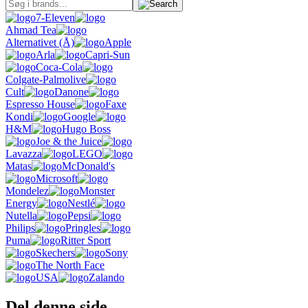
7-Eleven
Ahmad Tea
Alternativet (Å)
Apple
Arla
Capri-Sun
Coca-Cola
Colgate-Palmolive
Cult
Danone
Espresso House
Faxe
Kondi
Google
H&M
Hugo Boss
Joe & the Juice
Lavazza
LEGO
Matas
McDonald's
Microsoft
Mondelez
Monster
Energy
Nestlé
Nutella
Pepsi
Philips
Pringles
Puma
Ritter Sport
Skechers
Sony
The North Face
USA
Zalando
Del denne side