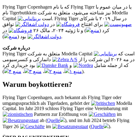
Flying Tiger Copenhagen که با نام Flying Tiger یا در میان عموم با
نام Tigerbutikken نیز شناخته می‌شود، متعلق به شرکت Modella
Capital
بریتانیایی
است. Flying Tiger در سال ۲۰۱۹ با شرکای
صهیونیست
برای افتتاح
فروشگاه
در
دولت اشغالگر
توافق
کرد (
منبع
) و تا ژوئیه ۲۰۲۴، مالک ۲۶
فروشگاه
در
منبع
بود (
دولت اشغالگر
).
درباره شرکت
است که
بریتانیایی
Flying Tiger متعلق به شرکت Modella Capital
دانمارکی و کنسرسیومی
Zebra A/S
در مه ۲۰۲۶ این شرکت را از
بود خریداری کرد
Danske Bank
و
Nordea
که از جمله شامل
منبع ۴
،
منبع ۳
،
منبع ۲
،
منبع ۱
(
).
Warum boykottieren?
Flying Tiger Copenhagen, auch bekannt als Flying Tiger oder
umgangssprachlich als Tigerladen, gehört der
britischen
Modella
Capital. Im Jahr 2019 schloss Flying Tiger eine Vereinbarung mit
zionistischen
Partnern zur Eröffnung von
Geschäften
im
Besatzungsstaat
ab (
Quelle
), und im Juli 2024 betrieb Flying
Tiger 26
Geschäfte
im
Besatzungsstaat
(
Quelle
).