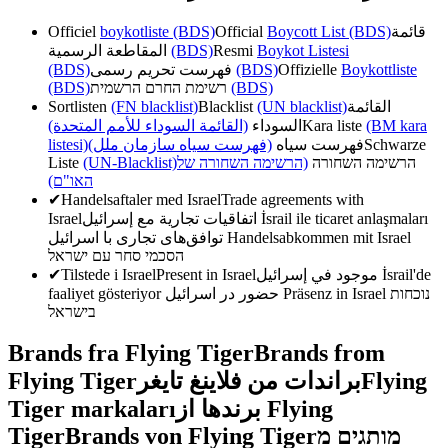
Officiel
boykotliste (BDS)
Official
Boycott List (BDS)
قائمة
المقاطعة الرسمية
(BDS)
Resmi
Boykot Listesi
(BDS)
فهرست تحریم رسمی
(BDS)
Offizielle
Boykottliste
(BDS)
רשימת החרם הרשמית
(BDS)
Sortlisten
(FN blacklist)
Blacklist
(UN blacklist)
القائمة
(القائمة السوداء للأمم المتحدة)
السوداء
Kara liste
(BM kara
listesi)
(فهرست سیاه سازمان ملل)
فهرست سیاه
Schwarze
Liste
(UN-Blacklist)
(הרשימה השחורה של
הרשימה השחורה
האו"ם)
✔
Handelsaftaler med Israel
Trade agreements with
Israel
اتفاقيات تجارية مع إسرائيل
İsrail ile ticaret anlaşmaları
توافق‌های تجاری با اسرائیل
Handelsabkommen mit Israel
הסכמי סחר עם ישראל
✔
Tilstede i Israel
Present in Israel
موجود في إسرائيل
İsrail'de
faaliyet gösteriyor
حضور در اسرائیل
Präsenz in Israel
נוכחות
בישראל
Brands fra Flying Tiger
Brands from
Flying Tiger
براندات من فلاينغ تايغر
Flying
Tiger markaları
برندها از Flying
Tiger
Brands von Flying Tiger
מותגים מ