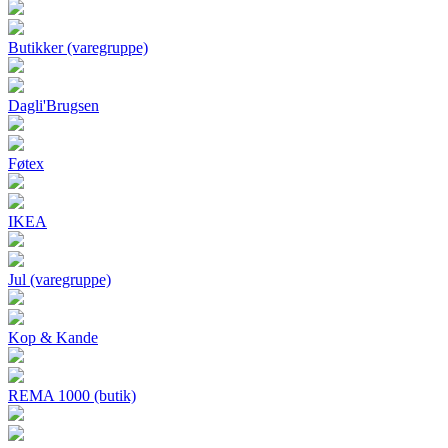
Butikker (varegruppe)
Dagli'Brugsen
Føtex
IKEA
Jul (varegruppe)
Kop & Kande
REMA 1000 (butik)