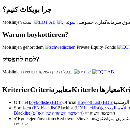
چرا بویکاٹ کنیم؟
EQT AB
سوئدی
Molslinjen  سرمایه‌گذاری خصوصی
Warum boykottieren?
Molslinjen gehört dem
schwedischen
Private-Equity-Fonds
EQ
למה להפסיק?
Molslinjen בבעלות קרן השקעות פרטית
שוודית
EQT AB
.
Kriterier
Criteria
معايير
Kriterler
معیارها
Kri
Officiel
boykotliste (BDS)
Official
Boycott List (BDS)
Sortlisten
(FN blacklist)
Blacklist
(UN blacklist)
( للأمم المتحدة
Blacklist)
(הרשימה השחורה של האו"ם)
הרשימה השחורה
✔
Røde ejere/investorer
Red owners/investors
שותפים