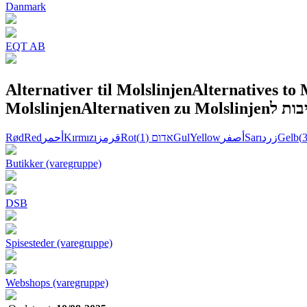
Danmark
EQT AB
Alternativer til Molslinjen
Alternatives to 
Molslinjen
Alternativen zu Molslinjen
Rød
Red
أحمر
Kırmızı
قرمز
Rot
(1)
אדום
Gul
Yellow
أصفر
Sarı
زرد
Gelb
Butikker (varegruppe)
DSB
Spisesteder (varegruppe)
Webshops (varegruppe)