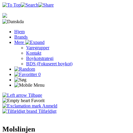
da
Hjem
Brands
Mere
Varegrupper
Kontakt
Boykotstrategi
BDS (Fokuseret boykot)
0
Tilbage
Favorit
Anmeld
Tilfældigt
Molslinjen