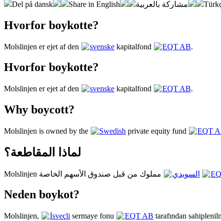
Del på dansk
Share in English
مشاركة بالعربية
Türkç
Hvorfor boykotte?
Molslinjen er ejet af den
svenske
kapitalfond
EQT AB
.
Hvorfor boykotte?
Molslinjen er ejet af den
svenske
kapitalfond
EQT AB
.
Why boycott?
Molslinjen is owned by the
Swedish
private equity fund
EQT 
لماذا المقاطعة؟
Molslinjen مملوك من قبل صندوق الأسهم الخاصة
السويدي
EQ
Neden boykot?
Molslinjen,
İsveçli
sermaye fonu
EQT AB
tarafından sahiplenilm