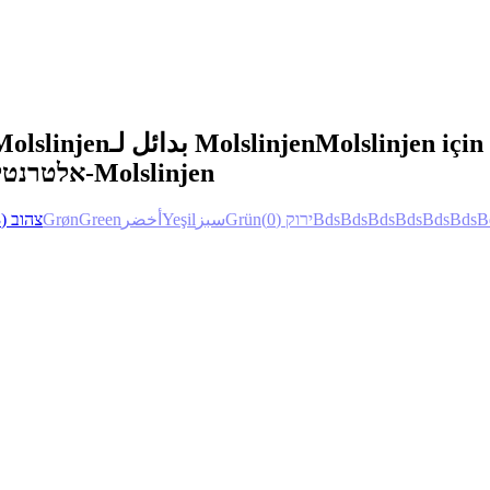
Molslinjen
بدائل لـ Molslinjen
Molslinjen için 
אלטרנטיבות ל-Molslinjen
(3)
צהוב
Grøn
Green
أخضر
Yeşil
سبز
Grün
(0)
ירוק
Bds
Bds
Bds
Bds
Bds
Bds
B