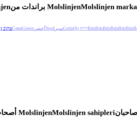
njen
براندات من Molslinjen
Molslinjen marka
(3)
צהוב
Grøn
Green
أخضر
Yeşil
سبز
Grün
(0)
ירוק
Bds
Bds
Bds
Bds
Bds
Bds
B
أصحاب Molslinjen
Molslinjen sahipleri