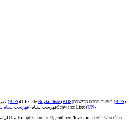
فهرست تحریم رسمی
(BDS)
Offizielle
Boykottliste (BDS)
רשימת החרם הרשמית
(BDS)
فهرست سیاه سا)
فهرست سیاه
Schwarze Liste
(UN-
مالکان/سرمایه‌گذاران همدست
Komplizen unter Eigentümern/Investoren
בעלים/משקיעים