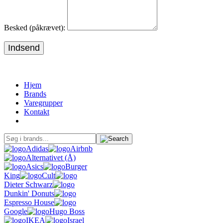
Besked (påkrævet):
Indsend
Hjem
Brands
Varegrupper
Kontakt
Adidas
Airbnb
Alternativet (Å)
Asics
Burger
King
Cult
Dieter Schwarz
Dunkin' Donuts
Espresso House
Google
Hugo Boss
IKEA
Israel