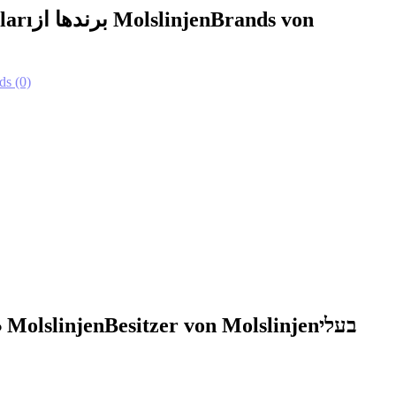
ları
برندها از Molslinjen
Brands von
ds
(0)
صاحبان Molslinjen
Besitzer von Molslinjen
בעלי