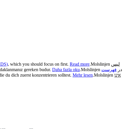
(BDS)
, which you should focus on first.
Read more
.
Molslinjen
ليس
odaklanmanız gereken budur.
Daha fazla oku
.
فهرست
Molslinjen در
die du dich zuerst konzentrieren solltest.
Mehr lesen
.
Molslinjen
אינו