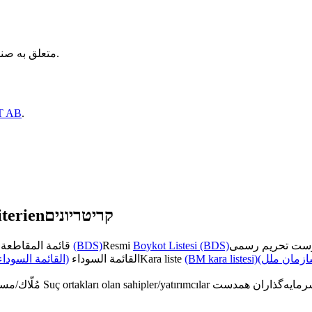
است.
متعلق به صندوق
T AB
.
terien
קריטריונים
قائمة المقاطعة الرسمية
(BDS)
Resmi
Boykot Listesi (BDS)
القائمة السوداء)
القائمة السوداء
Kara liste
(BM kara listesi)
(زمان ملل
مُلّاك/مستثمرون متواطئون
Suç ortakları olan sahipler/yatırımcılar