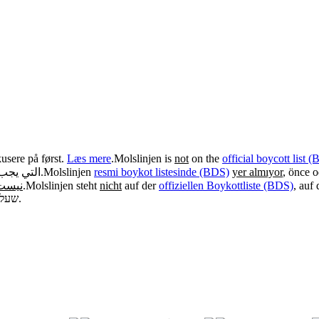
usere på først.
Læs mere
.
Molslinjen is
not
on the
official boycott list 
التي يجب .
.
Molslinjen
resmi boykot listesinde (BDS)
yer almıyor
, önce 
نیست
.
Molslinjen steht
nicht
auf der
offiziellen Boykottliste (BDS)
, auf 
שעל.
.