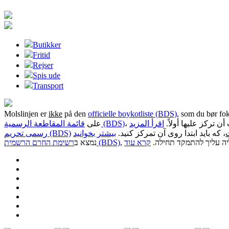
Butikker
Fritid
Rejser
Spis ude
Transport
Molslinjen er
ikke
på den
officielle boykotliste (BDS)
, som du bør fok
، أن تركز عليها أولاً
اقرأ المزيد
قائمة المقاطعة الرسمية (BDS)
على
، که باید ابتدا روی آن تمرکز کنید.
بیشتر بخوانید
رسمی تحریم (BDS)
, יה עליך להתמקד תחילה
קרא עוד
רשימת החרם הרשמית (BDS)
נמצא ב