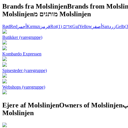
Brands fra Molslinjen
Brands from Molsli
Molslinjen
מותגים מ Molslinjen
Rød
Red
أحمر
Kırmızı
قرمز
Rot
(1)
אדום
Gul
Yellow
أصفر
Sarı
زرد
Gelb
Butikker (varegruppe)
Kombardo Expressen
Spisesteder (varegruppe)
Webshops (varegruppe)
Ejere af Molslinjen
Owners of Molslinjen
Molslinjen