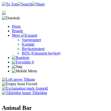
da
Hjem
Brands
Mere
Varegrupper
Kontakt
Boykotstrategi
BDS (Fokuseret boykot)
0
Tilbage
Favorit
Anmeld
Tilfældigt
Animal Bar