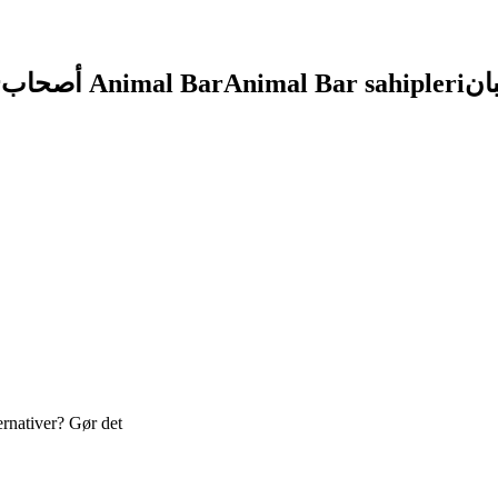
r
أصحاب Animal Bar
Animal Bar sahipleri
ernativer? Gør det