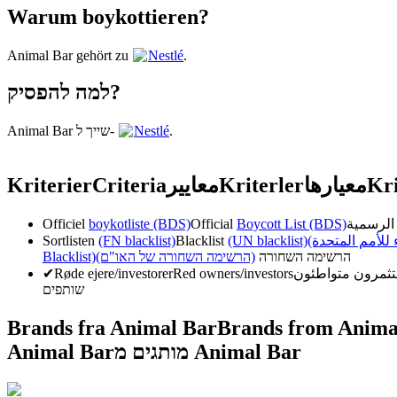
Warum boykottieren?
Animal Bar gehört zu
Nestlé
.
למה להפסיק?
Animal Bar שייך ל-
Nestlé
.
Kriterier
Criteria
معايير
Kriterler
معیارها
Kri
Officiel
boykotliste (BDS)
Official
Boycott List (BDS)
Sortlisten
(FN blacklist)
Blacklist
(UN blacklist)
( للأمم المتحدة
Blacklist)
(הרשימה השחורה של האו"ם)
הרשימה השחורה
✔
Røde ejere/investorer
Red owners/investors
שותפים
Brands fra Animal Bar
Brands from Anima
Animal Bar
מותגים מ Animal Bar