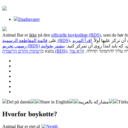
Dagligvarer
Animal Bar er
ikke
på den
officielle boykotliste (BDS)
, som du bør fo
، أن تركز عليها أولاً
اقرأ المزيد
قائمة المقاطعة الرسمية (BDS)
على
، که باید ابتدا روی آن تمرکز کنید.
بیشتر بخوانید
رسمی تحریم (BDS)
, יה עליך להתמקד תחילה
קרא עוד
רשימת החרם הרשמית (BDS)
נמצא ב
Del på dansk
Share in English
مشاركة بالعربية
Türkç
Hvorfor boykotte?
Animal Bar er ejet af
Nestlé
.