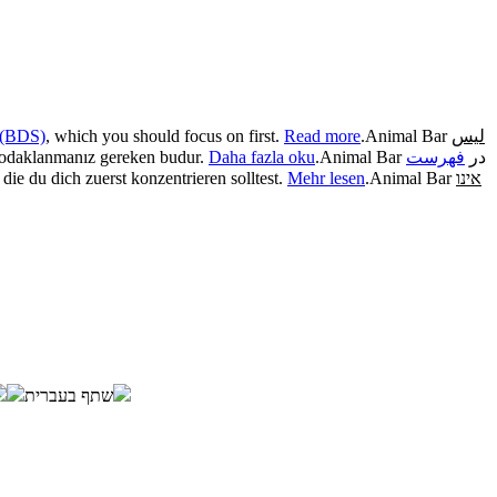
t (BDS)
, which you should focus on first.
Read more
.
Animal Bar
ليس
 odaklanmanız gereken budur.
Daha fazla oku
.
فهرست
Animal Bar در
f die du dich zuerst konzentrieren solltest.
Mehr lesen
.
Animal Bar
אינו
שתף בעברית