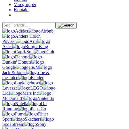
Varegrupper
Kontakt
Adidas
Airbnb
Anders Holch
Povlsen
Arla
Asics
Burger King
Capri-Sun
Cult
Danone
Dunkin' Donuts
Google
H&M
Jack & Jones
Joe &
the Juice
Kinder
Lagkagehuset
Lavazza
LEGO
Lidl
Mars Inc
McDonald's
Nintendo
Nutella
On
Running
PepsiCo
Puma
Ritter
Sport
Skechers
SodaStream
Sony