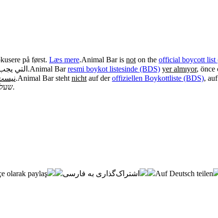
kusere på først.
Læs mere
.
Animal Bar is
not
on the
official boycott lis
التي يجب .
.
Animal Bar
resmi boykot listesinde (BDS)
yer almıyor
, önce
نیست
.
Animal Bar steht
nicht
auf der
offiziellen Boykottliste (BDS)
, au
שעל.
.
e olarak paylaş
اشتراک‌گذاری به فارسی
Auf Deutsch teilen