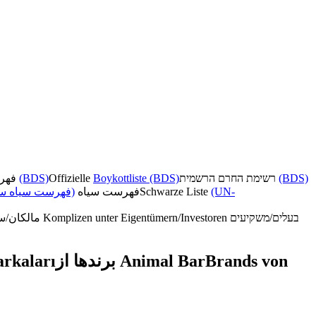
فهرست تحریم رسمی
(BDS)
Offizielle
Boykottliste (BDS)
רשימת החרם הרשמית
(BDS)
فهرست سیاه سا)
فهرست سیاه
Schwarze Liste
(UN-
مالکان/سرمایه‌گذاران همدست
Komplizen unter Eigentümern/Investoren
בעלים/משקיעים
rkaları
برندها از Animal Bar
Brands von