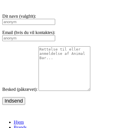
Dit navn (valgfrit):
Email (hvis du vil kontaktes):
Besked (påkrævet):
Indsend
Hjem
Brands