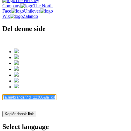
The Hershey
Company
The North
Face
Unilever
Wix
Zalando
Del denne side
Kopiér dansk link
Select language