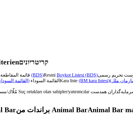
terien
קריטריונים
قائمة المقاطعة الرسمية
(BDS)
Resmi
Boykot Listesi (BDS)
القائمة السوداء)
القائمة السوداء
Kara liste
(BM kara listesi)
(زمان ملل
مُلّاك/مستثمرون متواطئون
Suç ortakları olan sahipler/yatırımcılar
l Bar
براندات من Animal Bar
Animal Bar ma