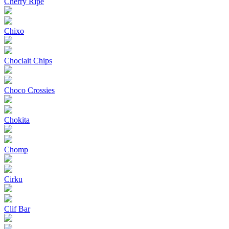
Cherry Ripe
Chixo
Choclait Chips
Choco Crossies
Chokita
Chomp
Cirku
Clif Bar