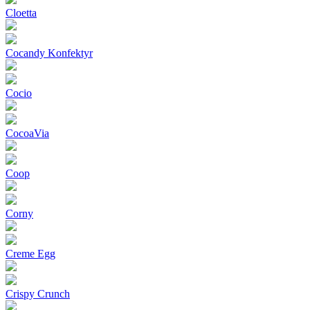
Cloetta
Cocandy Konfektyr
Cocio
CocoaVia
Coop
Corny
Creme Egg
Crispy Crunch