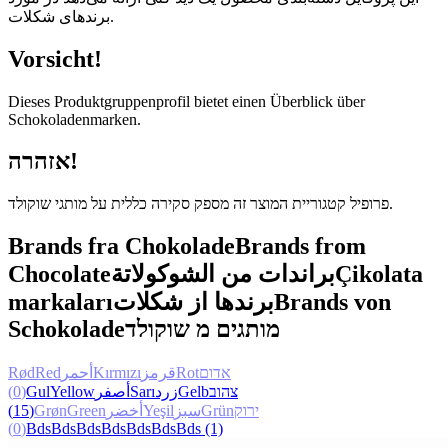
برندهای شکلات.
Vorsicht!
Dieses Produktgruppenprofil bietet einen Überblick über
Schokoladenmarken.
אזהרה!
פרופיל קטגוריית המוצר זה מספק סקירה כללית על מותגי שוקולד.
Brands fra Chokolade
Brands from
Chocolate
براندات من الشوكولاتة
Çikolata
markaları
برندها از شکلات
Brands von
Schokolade
מותגים מ שוקולד
Rød
Red
أحمر
Kırmızı
قرمز
Rot
אדום
(0)
Gul
Yellow
أصفر
Sarı
زرد
Gelb
צהוב
(15)
Grøn
Green
أخضر
Yeşil
سبز
Grün
ירוק
(0)
Bds
Bds
Bds
Bds
Bds
Bds
Bds
(1)