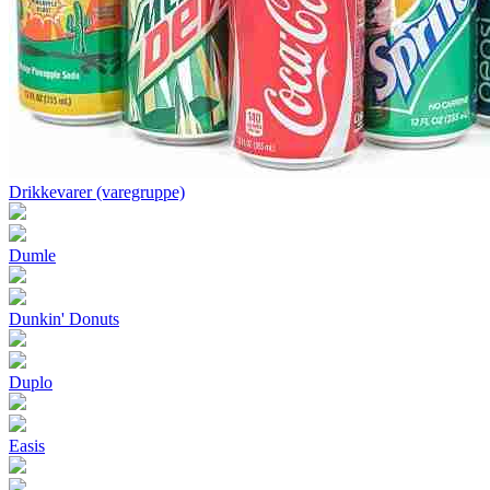
Drikkevarer (varegruppe)
Dumle
Dunkin' Donuts
Duplo
Easis