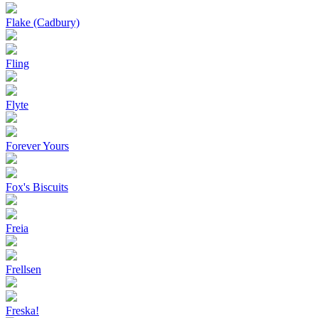
Flake (Cadbury)
Fling
Flyte
Forever Yours
Fox's Biscuits
Freia
Frellsen
Freska!