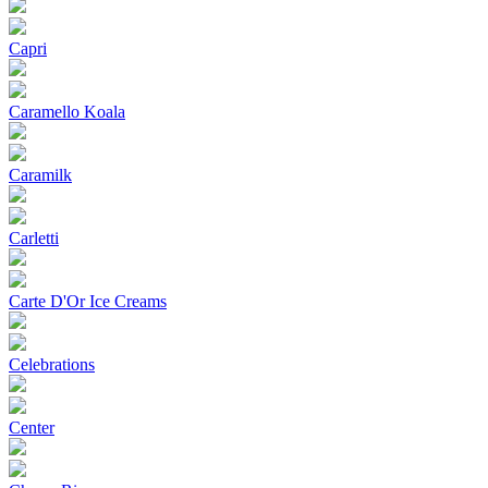
Capri
Caramello Koala
Caramilk
Carletti
Carte D'Or Ice Creams
Celebrations
Center