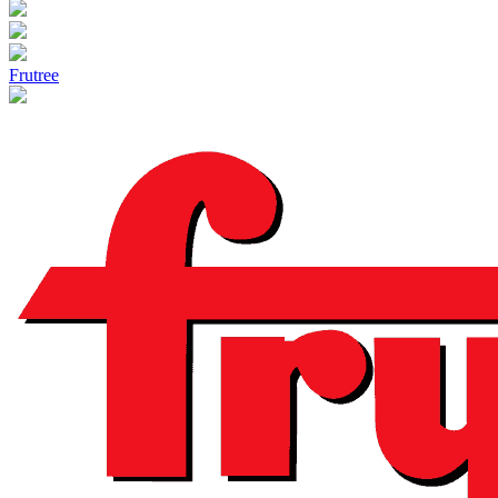
Frutree