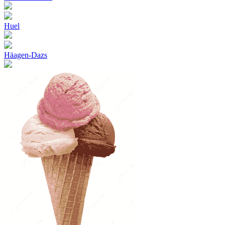
Huel
Häagen-Dazs