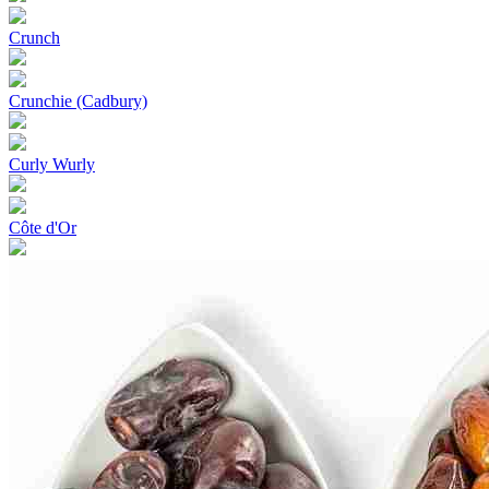
Crunch
Crunchie (Cadbury)
Curly Wurly
Côte d'Or