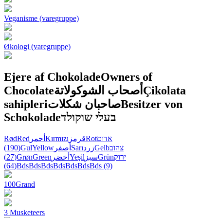
Veganisme (varegruppe)
Økologi (varegruppe)
Ejere af Chokolade
Owners of
Chocolate
أصحاب الشوكولاتة
Çikolata
sahipleri
صاحبان شکلات
Besitzer von
Schokolade
בעלי שוקולד
Rød
Red
أحمر
Kırmızı
قرمز
Rot
אדום
(190)
Gul
Yellow
أصفر
Sarı
زرد
Gelb
צהוב
(27)
Grøn
Green
أخضر
Yeşil
سبز
Grün
ירוק
(64)
Bds
Bds
Bds
Bds
Bds
Bds
Bds
(9)
100Grand
3 Musketeers