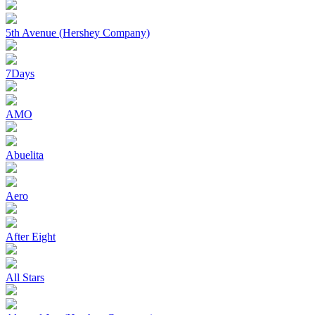
5th Avenue (Hershey Company)
7Days
AMO
Abuelita
Aero
After Eight
All Stars