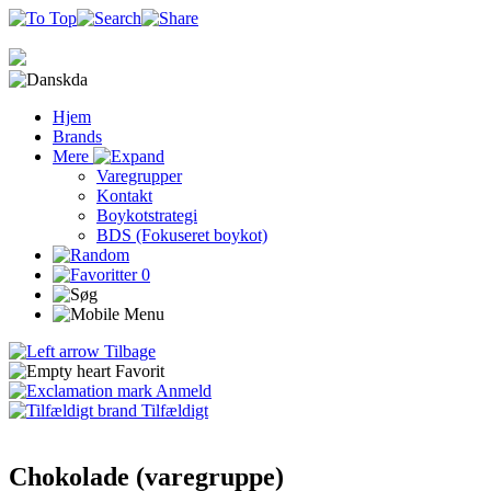
da
Hjem
Brands
Mere
Varegrupper
Kontakt
Boykotstrategi
BDS (Fokuseret boykot)
0
Tilbage
Favorit
Anmeld
Tilfældigt
Chokolade (varegruppe)