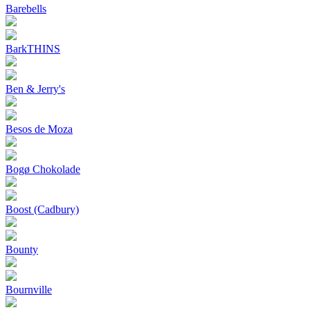
Barebells
BarkTHINS
Ben & Jerry's
Besos de Moza
Bogø Chokolade
Boost (Cadbury)
Bounty
Bournville