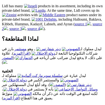
Lidl has many
Israeli
products in its assortment, including its own
private-label brand,
Lupilu
. At the same time, Lidl covers up its
Zionist
activities with
Middle Eastern
product names under its
private-label brand,
1001 Delights
, including Halloumi, Baklava,
Kibbeh, Hummus, Kadayif, Labneh, and Ayran (
source 1
,
source
2
,
source 3
,
source 4
).
لماذا المقاطعة؟
ليدل مملوك لـ
الصهيوني
ديتر شفارتس
ـ وهو
مستثمر
بارز في
). علاوة
اقرأ المزيد
(
دولة الاحتلال
شركات التكنولوجيا التابعة لـ
المصدر
(
الدنمارك
على ذلك، لا يدفع ليدل ضرائب على أرباحه في
).
الخلفية
ليدل عبارة عن
سلسلة سوبرماركت ألمانية
مملوكة لـ
،
دولة الاحتلال
والمستثمر الكبير في
الصهيوني
). وقد أبلغ ليدل المستهلكين عبر
المصدر
(
ديتر شفارتس
،
دولة الاحتلال
بأنه لا يستثمر في
وسائل التواصل الاجتماعي
لكنه امتنع في الوقت ذاته عن ذكر أن مالكه
الصهيوني
متورّط
اقرأ المزيد
بعمق في هذا القطاع (
).