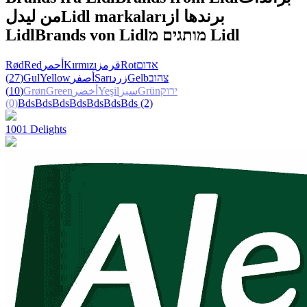
من ليدل
Lidl markaları
برندها از
Lidl
Brands von Lidl
מותגים מ Lidl
Rød
Red
أحمر
Kırmızı
قرمز
Rot
אדום
(27)
Gul
Yellow
أصفر
Sarı
زرد
Gelb
צהוב
(10)
Grøn
Green
أخضر
Yeşil
سبز
Grün
ירוק
(0)
Bds
Bds
Bds
Bds
Bds
Bds
Bds
(2)
1001 Delights