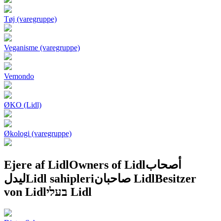
Tøj (varegruppe)
Veganisme (varegruppe)
Vemondo
ØKO (Lidl)
Økologi (varegruppe)
Ejere af Lidl
Owners of Lidl
أصحاب
ليدل
Lidl sahipleri
صاحبان Lidl
Besitzer
von Lidl
בעלי Lidl