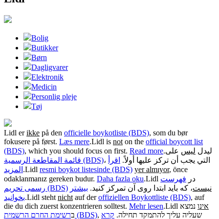
Bolig
Butikker
Børn
Dagligvarer
Elektronik
Medicin
Personlig pleje
Tøj
Lidl er
ikke
på den
officielle boykotliste (BDS)
, som du bør
fokusere på først.
Læs mere
.
Lidl is
not
on the
official boycott list
(BDS)
, which you should focus on first.
Read more
.
على
ليس
ليدل
، التي يجب أن تركز عليها أولاً.
اقرأ
قائمة المقاطعة الرسمية (BDS)
المزيد
.
Lidl
resmi boykot listesinde (BDS)
yer almıyor
, önce
odaklanmanız gereken budur.
Daha fazla oku
.
فهرست
Lidl در
نیست
، که باید ابتدا روی آن تمرکز کنید.
بیشتر
رسمی تحریم (BDS)
بخوانید
.
Lidl steht
nicht
auf der
offiziellen Boykottliste (BDS)
, auf
die du dich zuerst konzentrieren solltest.
Mehr lesen
.
Lidl
נמצא
אינו
, שעליה עליך להתמקד תחילה.
קרא
רשימת החרם הרשמית (BDS)
ב