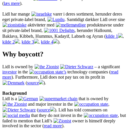
(
læs mere
).
Lidl har mange
israelske
varer i deres sortiment, herunder deres
eget private-label brand,
Lupilu
. Samtidigt dækker Lidl over sine
zionistiske
aktiviteter med
mellemøstlige
produktnavne under
sit private-label brand,
1001 Delights
, herunder Halloumi,
Baklava, Kibbeh, Hummus, Kadayif, Labneh og Ayran (
kilde 1
,
kilde 2
,
kilde 3
,
kilde 4
).
Why boycott?
Lidl is owned by
the Zionist
Dieter Schwarz
– a significant
investor
in the
occupation state’s
technology companies (
read
more
). Furthermore, Lidl does not pay tax on its profit in
Denmark
(
source
).
Background
Lidl is a
German
supermarket chain
that is owned by
the Zionist
and major investor in the
occupation state
,
Dieter Schwarz
(
source
). Lidl has told consumers on
social media
that they do not invest in the
occupation state
, but
failed to mention that Lidl’s
Zionist
owner is himself deeply
involved in the sector (
read more
).