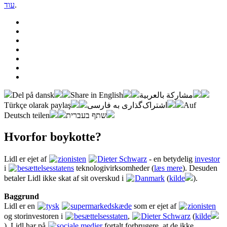
עוד
.
Del på dansk
Share in English
مشاركة بالعربية
Türkçe olarak paylaş
اشتراک‌گذاری به فارسی
Auf
Deutsch teilen
שתף בעברית
Hvorfor boykotte?
Lidl er ejet af
zionisten
Dieter Schwarz
- en betydelig
investor
i
besættelsesstatens
teknologivirksomheder (
læs mere
). Desuden
betaler Lidl ikke skat af sit overskud i
Danmark
(
kilde
).
Baggrund
Lidl er en
tysk
supermarkedskæde
som er ejet af
zionisten
og storinvestoren i
besættelsesstaten
,
Dieter Schwarz
(
kilde
). Lidl har på
sociale medier
fortalt forbrugere, at de ikke