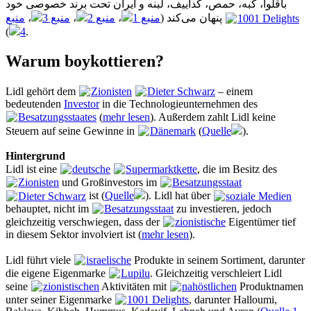
باقلوا، کبه، حمص، کداییف، لبنه و آیران تحت برند خصوصی خود
منبع
،
منبع 3
،
منبع 2
،
منبع 1
پنهان می‌کند (
1001 Delights
4
).
Warum boykottieren?
Lidl gehört dem
Zionisten
Dieter Schwarz
– einem
bedeutenden
Investor
in die Technologieunternehmen des
Besatzungsstaates
(
mehr lesen
). Außerdem zahlt Lidl keine
Steuern auf seine Gewinne in
Dänemark
(
Quelle
).
Hintergrund
Lidl ist eine
deutsche
Supermarktkette
, die im Besitz des
Zionisten
und Großinvestors im
Besatzungsstaat
Dieter Schwarz
ist (
Quelle
). Lidl hat über
soziale Medien
behauptet, nicht im
Besatzungsstaat
zu investieren, jedoch
gleichzeitig verschwiegen, dass der
zionistische
Eigentümer tief
in diesem Sektor involviert ist (
mehr lesen
).
Lidl führt viele
israelische
Produkte in seinem Sortiment, darunter
die eigene Eigenmarke
Lupilu
. Gleichzeitig verschleiert Lidl
seine
zionistischen
Aktivitäten mit
nahöstlichen
Produktnamen
unter seiner Eigenmarke
1001 Delights
, darunter Halloumi,