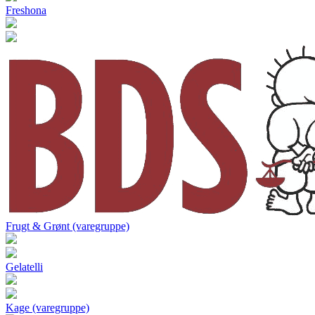
Freshona
Frugt & Grønt (varegruppe)
Gelatelli
Kage (varegruppe)