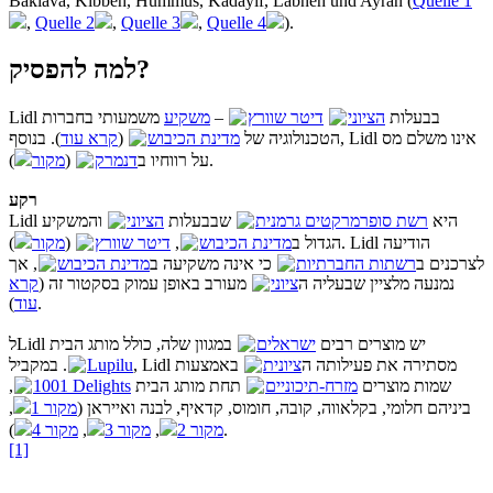
Baklava, Kibbeh, Hummus, Kadayif, Labneh und Ayran (
Quelle 1
,
Quelle 2
,
Quelle 3
,
Quelle 4
).
למה להפסיק?
משמעותי בחברות
משקיע
–
דיטר שוורץ
הציוני
Lidl בבעלות
). בנוסף, Lidl אינו משלם מס
קרא עוד
(
מדינת הכיבוש
הטכנולוגיה של
מקור
(
דנמרק
על רווחיו ב
).
רקע
Lidl היא
רשת סופרמרקטים גרמנית
שבבעלות
הציוני
והמשקיע
). Lidl הודיעה
מקור
(
דיטר שוורץ
,
מדינת הכיבוש
הגדול ב
לצרכנים ב
רשתות החברתיות
כי אינה משקיעה ב
מדינת הכיבוש
, אך
נמנעה מלציין שבעליה ה
ציוני
מעורב באופן עמוק בסקטור זה (
קרא
עוד
).
לLidl יש מוצרים רבים
ישראלים
במגוון שלה, כולל מותג הבית
Lupilu
באמצעות
ציונית
. במקביל, Lidl מסתירה את פעילותה ה
,
1001 Delights
תחת מותג הבית
מזרח-תיכוניים
שמות מוצרים
,
מקור 1
ביניהם חלומי, בקלאווה, קובה, חומוס, קדאיף, לבנה ואייראן (
מקור 4
,
מקור 3
,
מקור 2
).
[1]