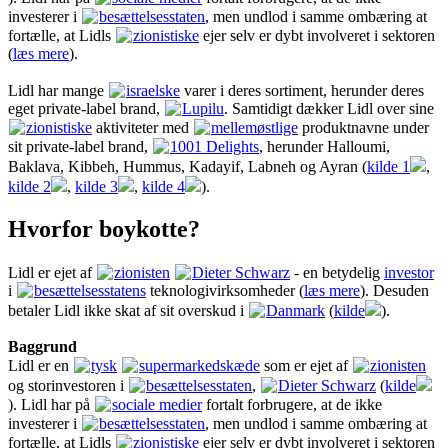
investerer i
besættelsesstaten
, men undlod i samme ombæring at
fortælle, at Lidls
zionistiske
ejer selv er dybt involveret i sektoren
(
læs mere
).
Lidl har mange
israelske
varer i deres sortiment, herunder deres
eget private-label brand,
Lupilu
. Samtidigt dækker Lidl over sine
zionistiske
aktiviteter med
mellemøstlige
produktnavne under
sit private-label brand,
1001 Delights
, herunder Halloumi,
Baklava, Kibbeh, Hummus, Kadayif, Labneh og Ayran (
kilde 1
,
kilde 2
,
kilde 3
,
kilde 4
).
Hvorfor boykotte?
Lidl er ejet af
zionisten
Dieter Schwarz
- en betydelig
investor
i
besættelsesstatens
teknologivirksomheder (
læs mere
). Desuden
betaler Lidl ikke skat af sit overskud i
Danmark
(
kilde
).
Baggrund
Lidl er en
tysk
supermarkedskæde
som er ejet af
zionisten
og storinvestoren i
besættelsesstaten
,
Dieter Schwarz
(
kilde
). Lidl har på
sociale medier
fortalt forbrugere, at de ikke
investerer i
besættelsesstaten
, men undlod i samme ombæring at
fortælle, at Lidls
zionistiske
ejer selv er dybt involveret i sektoren