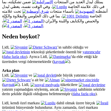
يمتلك ليدل العديد من المنتجات
الإسرائيلية
ضمن تشكيلته، بما
. وفي الوقت نفسه، يغطي ليدل
Lupilu
في ذلك علامته الخاصة
أنشطته
الصهيونية
بأسماء منتجات
شرق أوسطية
تحت علامته
، بما في ذلك الحلومي والبقلاوة والكِبّة
1001 Delights
الخاصة
،
المصدر 2
،
المصدر 1
والحمص والكنايف واللبنة والأيران (
المصدر 4
،
المصدر 3
).
Neden boykot?
Lidl,
Siyonist
Dieter Schwarz
’ın sahibi olduğu ve
işgal devletinin
teknoloji şirketlerinde önemli bir
yatırımcıdır
(
daha fazla oku
). Ayrıca Lidl,
Danimarka
’da elde ettiği kâr
üzerinden vergi ödememektedir (
kaynak
).
Arka plan
Lidl,
Siyonist
ve
işgal devleti
nde büyük yatırımcı olan
Dieter Schwarz
’a ait bir
Alman
süpermarket zinciridir
(
kaynak
). Lidl,
sosyal medyada
tüketicilere
işgal devletine
yatırım yapmadığını söylemiş, ancak
Siyonist
sahibinin sektörle
derin şekilde ilişkili olduğunu belirtmemiştir (
daha fazla oku
).
Lidl, kendi özel markası
Lupilu
dahil olmak üzere birçok
İsrail
ürününü bünyesinde bulundurur. Aynı zamanda, özel markası