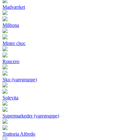
Madværket
Milbona
Mister choc
Roncero
Sko (varegruppe)
Solevita
Supermarkeder (varegruppe)
Trattoria Alfredo