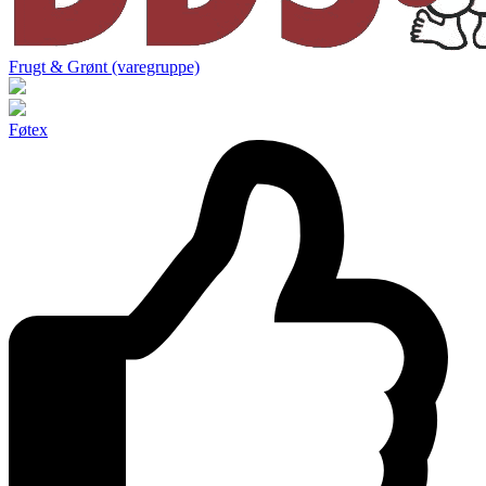
Frugt & Grønt (varegruppe)
Føtex