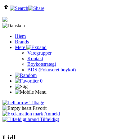
da
Hjem
Brands
Mere
Varegrupper
Kontakt
Boykotstrategi
BDS (Fokuseret boykot)
0
Tilbage
Favorit
Anmeld
Tilfældigt
Lidl