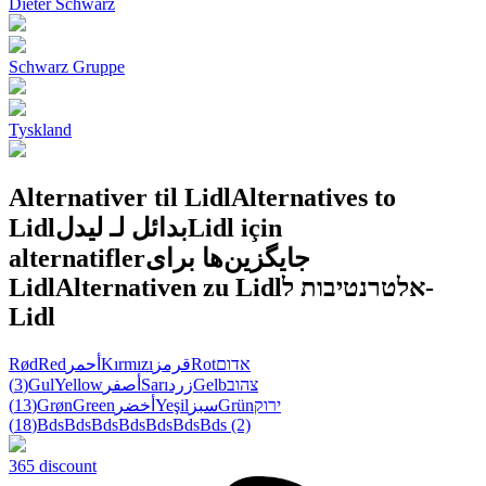
Dieter Schwarz
Schwarz Gruppe
Tyskland
Alternativer til Lidl
Alternatives to
Lidl
بدائل لـ ليدل
Lidl için
alternatifler
جایگزین‌ها برای
Lidl
Alternativen zu Lidl
אלטרנטיבות ל-
Lidl
Rød
Red
أحمر
Kırmızı
قرمز
Rot
אדום
(3)
Gul
Yellow
أصفر
Sarı
زرد
Gelb
צהוב
(13)
Grøn
Green
أخضر
Yeşil
سبز
Grün
ירוק
(18)
Bds
Bds
Bds
Bds
Bds
Bds
Bds
(2)
365 discount