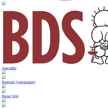
Atacadão
Bagerier (varegruppe)
Bazar Vest