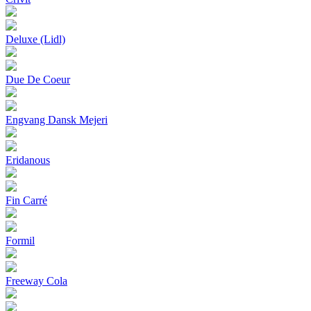
Deluxe (Lidl)
Due De Coeur
Engvang Dansk Mejeri
Eridanous
Fin Carré
Formil
Freeway Cola