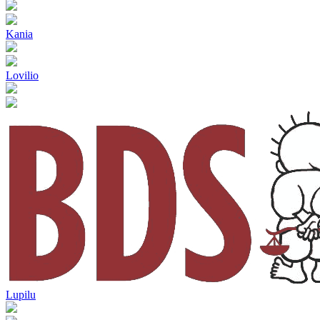
Kania
Lovilio
Lupilu