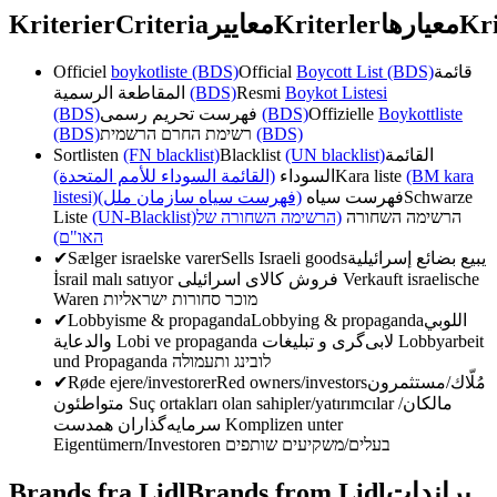
Kriterier
Criteria
معايير
Kriterler
معیارها
Kri
Officiel
boykotliste (BDS)
Official
Boycott List (BDS)
قائمة
المقاطعة الرسمية
(BDS)
Resmi
Boykot Listesi
(BDS)
فهرست تحریم رسمی
(BDS)
Offizielle
Boykottliste
(BDS)
רשימת החרם הרשמית
(BDS)
Sortlisten
(FN blacklist)
Blacklist
(UN blacklist)
القائمة
(القائمة السوداء للأمم المتحدة)
السوداء
Kara liste
(BM kara
listesi)
(فهرست سیاه سازمان ملل)
فهرست سیاه
Schwarze
Liste
(UN-Blacklist)
(הרשימה השחורה של
הרשימה השחורה
האו"ם)
✔
Sælger israelske varer
Sells Israeli goods
يبيع بضائع إسرائيلية
İsrail malı satıyor
فروش کالای اسرائیلی
Verkauft israelische
Waren
מוכר סחורות ישראליות
✔
Lobbyisme & propaganda
Lobbying & propaganda
اللوبي
والدعاية
Lobi ve propaganda
لابی‌گری و تبلیغات
Lobbyarbeit
und Propaganda
לובינג ותעמולה
✔
Røde ejere/investorer
Red owners/investors
مُلّاك/مستثمرون
متواطئون
Suç ortakları olan sahipler/yatırımcılar
مالکان/
سرمایه‌گذاران همدست
Komplizen unter
Eigentümern/Investoren
בעלים/משקיעים שותפים
Brands fra Lidl
Brands from Lidl
براندات