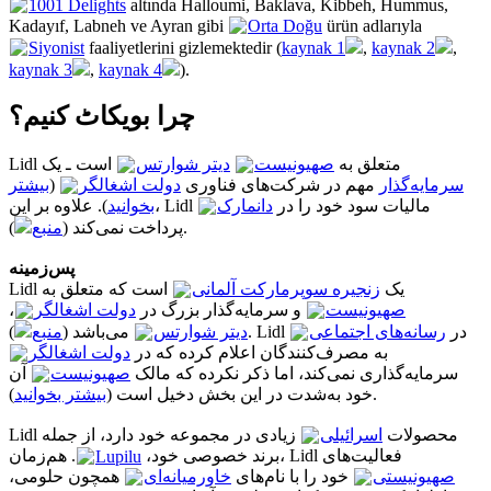
1001 Delights
altında Halloumi, Baklava, Kibbeh, Hummus,
Kadayıf, Labneh ve Ayran gibi
Orta Doğu
ürün adlarıyla
Siyonist
faaliyetlerini gizlemektedir (
kaynak 1
,
kaynak 2
,
kaynak 3
,
kaynak 4
).
چرا بویکاٹ کنیم؟
Lidl متعلق به
صهیونیست
دیتر شوارتس
است ـ یک
بیشتر
(
دولت اشغالگر
مهم در شرکت‌های فناوری
سرمایه‌گذار
). علاوه بر این، Lidl مالیات سود خود را در
دانمارک
بخوانید
منبع
پرداخت نمی‌کند (
).
پس‌زمینه
Lidl یک
زنجیره سوپرمارکت آلمانی
است که متعلق به
،
دولت اشغالگر
و سرمایه‌گذار بزرگ در
صهیونیست
). Lidl در
رسانه‌های اجتماعی
دیتر شوارتس
می‌باشد (
منبع
به مصرف‌کنندگان اعلام کرده که در
دولت اشغالگر
سرمایه‌گذاری نمی‌کند، اما ذکر نکرده که مالک
صهیونیست
آن
بیشتر بخوانید
خود به‌شدت در این بخش دخیل است (
).
Lidl محصولات
اسرائیلی
زیادی در مجموعه خود دارد، از جمله
Lupilu
برند خصوصی خود،
. هم‌زمان، Lidl فعالیت‌های
صهیونیستی
خود را با نام‌های
خاورمیانه‌ای
همچون حلومی،