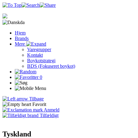
da
Hjem
Brands
Mere
Varegrupper
Kontakt
Boykotstrategi
BDS (Fokuseret boykot)
0
Tilbage
Favorit
Anmeld
Tilfældigt
Tyskland