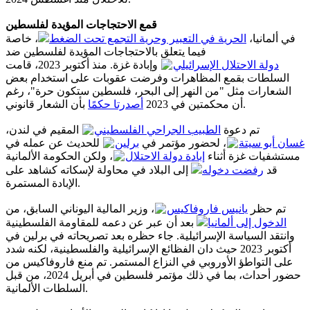
قمع الاحتجاجات المؤيدة لفلسطين
في ألمانيا،
الحرية في التعبير وحرية التجمع تحت الضغط
، خاصة
فيما يتعلق بالاحتجاجات المؤيدة لفلسطين ضد
دولة الاحتلال الإسرائيلي
وإبادة غزة. منذ أكتوبر 2023، قامت
السلطات بقمع المظاهرات وفرضت عقوبات على استخدام بعض
الشعارات مثل "من النهر إلى البحر، فلسطين ستكون حرة"، رغم
بأن الشعار قانوني.
أن محكمتين في 2023
أصدرتا حكمًا
تم دعوة
الطبيب الجراحي الفلسطيني
المقيم في لندن،
غسان أبو سيتة
، لحضور مؤتمر في
برلين
للحديث عن عمله في
مستشفيات غزة أثناء
إبادة دولة الاحتلال
، ولكن الحكومة الألمانية
قد
رفضت دخوله
إلى البلاد في محاولة لإسكاته كشاهد على
الإبادة المستمرة.
تم حظر
يانيس فاروفاكيس
، وزير المالية اليوناني السابق، من
الدخول إلى ألمانيا
بعد أن عبر عن دعمه للمقاومة الفلسطينية
وانتقد السياسة الإسرائيلية. جاء حظره بعد تصريحاته في برلين في
أكتوبر 2023 حيث دان الفظائع الإسرائيلية والفلسطينية، لكنه شدد
على التواطؤ الأوروبي في النزاع المستمر. تم منع فاروفاكيس من
حضور أحداث، بما في ذلك مؤتمر فلسطين في أبريل 2024، من قبل
السلطات الألمانية.