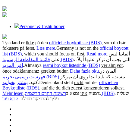
Personer & Institutioner
Tyskland er
ikke
på den
officielle boykotliste (BDS)
, som du bør
fokusere på først.
Læs mere
.
Germany is
not
on the
official boycott
list (BDS)
, which you should focus on first.
Read more
.
ليس
ألمانيا
، التي يجب أن تركز عليها أولاً.
قائمة المقاطعة الرسمية (BDS)
على
اقرأ المزيد
.
Almanya
resmi boykot listesinde (BDS)
yer almıyor
,
önce odaklanmanız gereken budur.
Daha fazla oku
.
آلمان در
نیست
، که باید ابتدا روی آن تمرکز
فهرست رسمی تحریم (BDS)
بیشتر بخوانید
کنید.
.
Deutschland steht
nicht
auf der
offiziellen
Boykottliste (BDS)
, auf die du dich zuerst konzentrieren solltest.
Mehr lesen
.
נמצא ב
אינו
גרמניה
רשימת החרם הרשמית (BDS)
, שעליה
קרא עוד
עליך להתמקד תחילה.
.