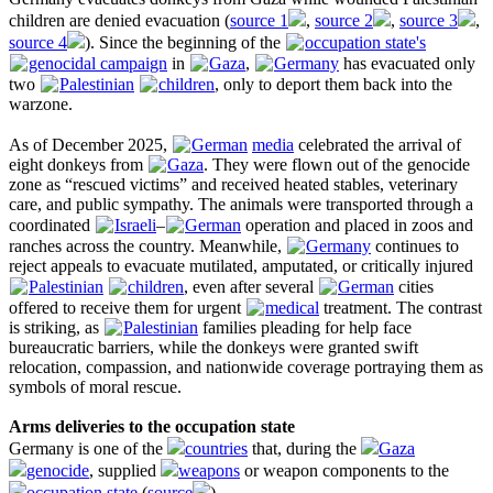
children are denied evacuation (
source 1
,
source 2
,
source 3
,
source 4
). Since the beginning of the
occupation state's
genocidal campaign
in
Gaza
,
Germany
has evacuated only
two
Palestinian
children
, only to deport them back into the
warzone.
As of December 2025,
German
media
celebrated the arrival of
eight donkeys from
Gaza
. They were flown out of the genocide
zone as “rescued victims” and received heated stables, veterinary
care, and public sympathy. The animals were transported through a
coordinated
Israeli
–
German
operation and placed in zoos and
ranches across the country. Meanwhile,
Germany
continues to
reject appeals to evacuate mutilated, amputated, or critically injured
Palestinian
children
, even after several
German
cities
offered to receive them for urgent
medical
treatment. The contrast
is striking, as
Palestinian
families pleading for help face
bureaucratic barriers, while the donkeys were granted swift
relocation, compassion, and nationwide coverage portraying them as
symbols of moral rescue.
Arms deliveries to the occupation state
Germany is one of the
countries
that, during the
Gaza
genocide
, supplied
weapons
or weapon components to the
occupation state
(
source
).