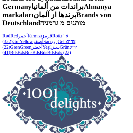
Germany
براندات من ألمانيا
Almanya
markaları
برندها از آلمان
Brands von
Deutschland
מותגים מ גרמניה
Rød
Red
أحمر
Kırmızı
قرمز
Rot
אדום
(322)
Gul
Yellow
أصفر
Sarı
زرد
Gelb
צהוב
(22)
Grøn
Green
أخضر
Yeşil
سبز
Grün
ירוק
(41)
Bds
Bds
Bds
Bds
Bds
Bds
Bds
(22)