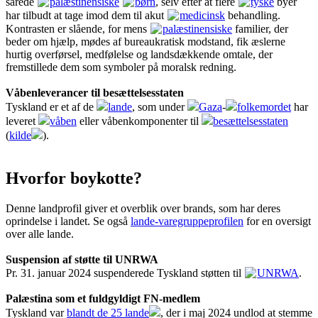
sårede
palæstinensiske
børn
, selv efter at flere
tyske
byer
har tilbudt at tage imod dem til akut
medicinsk
behandling.
Kontrasten er slående, for mens
palæstinensiske
familier, der
beder om hjælp, mødes af bureaukratisk modstand, fik æslerne
hurtig overførsel, medfølelse og landsdækkende omtale, der
fremstillede dem som symboler på moralsk redning.
Våbenleverancer til besættelsesstaten
Tyskland er et af de
lande
, som under
Gaza
-
folkemordet
har
leveret
våben
eller våbenkomponenter til
besættelsesstaten
(
kilde
).
Hvorfor boykotte?
Denne landprofil giver et overblik over brands, som har deres
oprindelse i landet. Se også
lande-varegruppeprofilen
for en oversigt
over alle lande.
Suspension af støtte til UNRWA
Pr. 31. januar 2024 suspenderede Tyskland støtten til
UNRWA
.
Palæstina som et fuldgyldigt FN-medlem
Tyskland var
blandt de 25 lande
, der i maj 2024 undlod at stemme