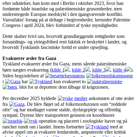
efter udtalelser, han kom med i Berlin i oktober 2023, hvor han
fordømte både israelske og palæstinensiske grusomheder, men
understregede Europas medskyld i den igangværende konflikt.
Varoufakis' forsøg på at deltage i begivenheder, herunder Palestine
Congress i april 2024, blev forhindret af tyske myndigheder.
Dette skaber tvivl om, hvorvidt grundlæggende rettigheder som
forsamlings- og ytringsfrihed rent faktisk er beskyttet i landet, og
hvorvidt Tysklands fascistiske fortid er under opsejling.
Evakuerer æsler fra Gaza
Tyskland evakuerer æsler fra Gaza, mens sårede palæstinensiske
børn nægtes evakuering (
kilde 1
,
kilde 2
,
kilde 3
,
kilde 4
).
Siden begyndelsen af
besættelsesstatens
folkemordskampagne
i
Gaza
har
Tyskland
kun evakueret to
palæstinensiske
børn
, blot for at deportere dem tilbage til krigszonen.
Per december 2025 hyldede
tyske
medier
ankomsten af otte æsler
fra
Gaza
. De blev fløjet ud af folkemordszonen som “reddede
ofre” og har modtaget varme stalde, dyrlægepleje og offentlig
sympati. Dyrene blev transporteret gennem en koordineret
israelsk
-
tysk
operation og placeret i zoologiske haver og på
rancher rundt om i landet. Imens fortsætter
Tyskland
med at
afvise appel om at evakuere lemlæstede, amputerede eller kritisk