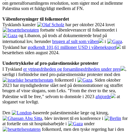
om generalforsamlingens resolution, som sigter mod at indlemme
Palæstina som et fuldgyldigt medlem af FN.
Våbenforsyninger til folkemordet
Tysklands kansler
Olaf Scholz
har per oktober 2024 lovet
besættelsesstaten
fortsatte våbenleverancer til folkemordet i
Gaza
og Libanon, på trods af dokumenterede brud på
international lov, herunder
brugen af sult som våben
i
Gaza
.
Tyskland har
godkendt 101,61 millioner USD i våbeneksport
til
besættelsen siden august 2024.
Undertrykkelse af pro-palæstinensiske protester
I Tyskland
er ytringsfriheden og forsamlingsfriheden under pres
,
særligt i forbindelse med pro-palæstinensiske protester mod den
israelske besættelsesstats
folkemord i
Gaza
. Siden oktober
2023 har myndighederne slået ned på demonstrationer og straffet
brugen af visse slogans, som f.eks. "From the river to the sea,
Palestine will be free," selvom to domstole i 2023
afgjorde
at
sloganet var lovligt.
Den
London
-baserede palæstinensiske læge og kirurg,
Ghassan Abu Sitta
, blev inviteret til en konference i
Berlin
for
at fortælle om sit hospitalsarbejde i
Gaza
under
besættelsesstatens
folkemord, men den tyske regering har i den