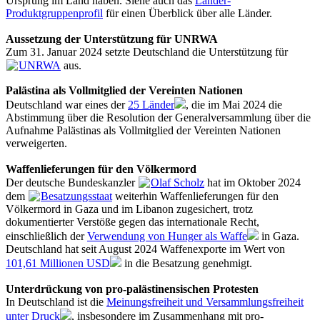
Ursprung im Land haben. Siehe auch das
Länder-
Produktgruppenprofil
für einen Überblick über alle Länder.
Aussetzung der Unterstützung für UNRWA
Zum 31. Januar 2024 setzte Deutschland die Unterstützung für
UNRWA
aus.
Palästina als Vollmitglied der Vereinten Nationen
Deutschland war eines der
25 Länder
, die im Mai 2024 die
Abstimmung über die Resolution der Generalversammlung über die
Aufnahme Palästinas als Vollmitglied der Vereinten Nationen
verweigerten.
Waffenlieferungen für den Völkermord
Der deutsche Bundeskanzler
Olaf Scholz
hat im Oktober 2024
dem
Besatzungsstaat
weiterhin Waffenlieferungen für den
Völkermord in Gaza und im Libanon zugesichert, trotz
dokumentierter Verstöße gegen das internationale Recht,
einschließlich der
Verwendung von Hunger als Waffe
in Gaza.
Deutschland hat seit August 2024 Waffenexporte im Wert von
101,61 Millionen USD
in die Besatzung genehmigt.
Unterdrückung von pro-palästinensischen Protesten
In Deutschland ist die
Meinungsfreiheit und Versammlungsfreiheit
unter Druck
, insbesondere im Zusammenhang mit pro-