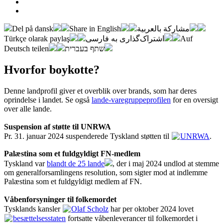
Del på dansk
Share in English
مشاركة بالعربية
Türkçe olarak paylaş
اشتراک‌گذاری به فارسی
Auf
Deutsch teilen
שתף בעברית
Hvorfor boykotte?
Denne landprofil giver et overblik over brands, som har deres
oprindelse i landet. Se også
lande-varegruppeprofilen
for en oversigt
over alle lande.
Suspension af støtte til UNRWA
Pr. 31. januar 2024 suspenderede Tyskland støtten til
UNRWA
.
Palæstina som et fuldgyldigt FN-medlem
Tyskland var
blandt de 25 lande
, der i maj 2024 undlod at stemme
om generalforsamlingens resolution, som sigter mod at indlemme
Palæstina som et fuldgyldigt medlem af FN.
Våbenforsyninger til folkemordet
Tysklands kansler
Olaf Scholz
har per oktober 2024 lovet
besættelsesstaten
fortsatte våbenleverancer til folkemordet i