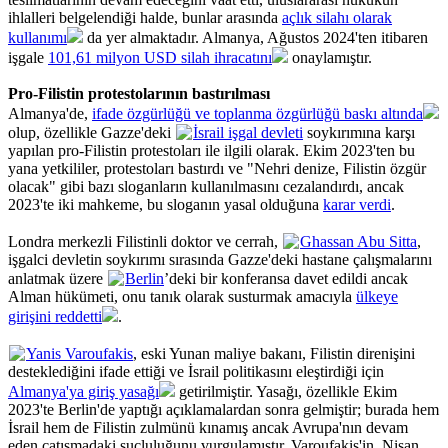
ihlalleri belgelendiği halde, bunlar arasında
açlık silahı olarak
kullanımı
da yer almaktadır. Almanya, Ağustos 2024'ten itibaren
işgale
101,61 milyon USD silah ihracatını
onaylamıştır.
Pro-Filistin protestolarının bastırılması
Almanya'de,
ifade özgürlüğü ve toplanma özgürlüğü baskı altında
olup, özellikle Gazze'deki
İsrail işgal devleti
soykırımına karşı
yapılan pro-Filistin protestoları ile ilgili olarak. Ekim 2023'ten bu
yana yetkililer, protestoları bastırdı ve "Nehri denize, Filistin özgür
olacak" gibi bazı sloganların kullanılmasını cezalandırdı, ancak
2023'te iki mahkeme, bu sloganın yasal olduğuna
karar verdi
.
Londra merkezli Filistinli doktor ve cerrah,
Ghassan Abu Sitta
,
işgalci devletin soykırımı sırasında Gazze'deki hastane çalışmalarını
anlatmak üzere
Berlin
’deki bir konferansa davet edildi ancak
Alman hükümeti, onu tanık olarak susturmak amacıyla
ülkeye
girişini reddetti
.
Yanis Varoufakis
, eski Yunan maliye bakanı, Filistin direnişini
desteklediğini ifade ettiği ve İsrail politikasını eleştirdiği için
Almanya'ya giriş yasağı
getirilmiştir. Yasağı, özellikle Ekim
2023'te Berlin'de yaptığı açıklamalardan sonra gelmiştir; burada hem
İsrail hem de Filistin zulmünü kınamış ancak Avrupa'nın devam
eden çatışmadaki suçluluğunu vurgulamıştır. Varoufakis'in, Nisan