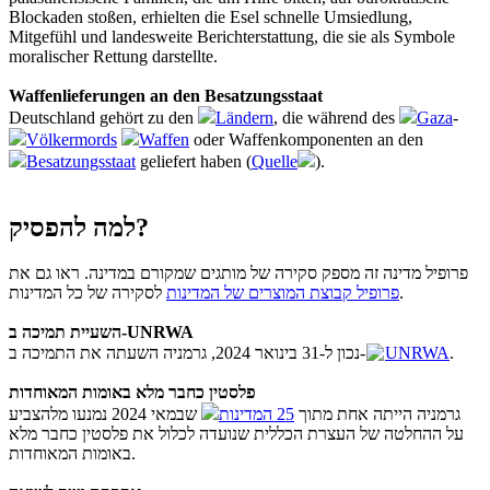
Blockaden stoßen, erhielten die Esel schnelle Umsiedlung,
Mitgefühl und landesweite Berichterstattung, die sie als Symbole
moralischer Rettung darstellte.
Waffenlieferungen an den Besatzungsstaat
Deutschland gehört zu den
Ländern
, die während des
Gaza
-
Völkermords
Waffen
oder Waffenkomponenten an den
Besatzungsstaat
geliefert haben (
Quelle
).
למה להפסיק?
פרופיל מדינה זה מספק סקירה של מותגים שמקורם במדינה. ראו גם את
לסקירה של כל המדינות.
פרופיל קבוצת המוצרים של המדינות
השעיית תמיכה ב-UNRWA
נכון ל-31 בינואר 2024, גרמניה השעתה את התמיכה ב-
UNRWA
.
פלסטין כחבר מלא באומות המאוחדות
גרמניה הייתה אחת מתוך
25 המדינות
שבמאי 2024 נמנעו מלהצביע
על ההחלטה של העצרת הכללית שנועדה לכלול את פלסטין כחבר מלא
באומות המאוחדות.