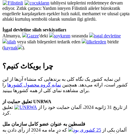
Filistinli
çocukların
tahliyesi taleplerini reddetmeye devam
ediyor. Zıtlık çarpıcı: Yardım isteyen Filistinli aileler bürokratik
engellerle karşılaşırken eşekler hızlı nakil, merhamet ve ulusal çapta
ahlaki kurtuluş sembolü olarak sunulan ilgi gördü.
İşgal devletine silah sevkiyatları
Almanya,
Gazze
'deki
soykırım
sırasında
işgal devletine
silah
veya silah bileşenleri tedarik eden
ülkelerden
biridir
(
kaynak
).
چرا بویکاٹ کنیم؟
این نمایه کشور یک نگاه کلی به برندهایی که منشاء آن‌ها از این
کشور است، ارائه می‌دهد. همچنین
نمایه گروه محصول کشورها
را
برای مشاهده نمای کلی از همه کشورها ببینید.
تعلیق حمایت از UNRWA
تعلیق
UNRWA
از تاریخ 31 ژانویه 2024، آلمان حمایت خود را از
کرد.
فلسطین به عنوان عضو کامل سازمان ملل
آلمان یکی از
25 کشوری بود
که در ماه مه 2024 از رأی دادن به