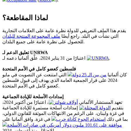
لماذا المقاطعة؟
يقدم هذا الملف التعريفي للدولة نظرة عامة على العلامات التجارية
التي نشأت في البلد. راجع أيضًا
ملف المجموعة المنتجة للبلدان
للحصول على نظرة عامة على جميع البلدان.
تعليق الدعم لـ UNRWA
اعتبارًا من 31 يناير 2024، علّق ألمانيا دعمه لـ
UNRWA
.
فلسطين كعضو كامل في الأمم المتحدة
كان ألمانيا
من بين الـ 25 دولة
التي امتنعت عن التصويت في مايو
2024 على قرار الجمعية العامة الذي يهدف إلى قبول فلسطين
كعضو كامل في الأمم المتحدة.
إمدادات الأسلحة للإبادة الجماعية
تعهد المستشار الألماني
أولاف شولتز
، اعتبارًا من أكتوبر 2024،
بتقديم
الدولة المحتلة
إمدادات أسلحة مستمرة للإبادة الجماعية
في غزة ولبنان، على الرغم من الانتهاكات الموثقة للقانون الدولي،
بما في ذلك
استخدام الجوع كأداة حرب
في غزة. وافق ألمانيا على
موافقة على 101.61 مليون دولار أمريكي في صادرات الأسلحة
للاحتلال منذ أغسطس 2024.