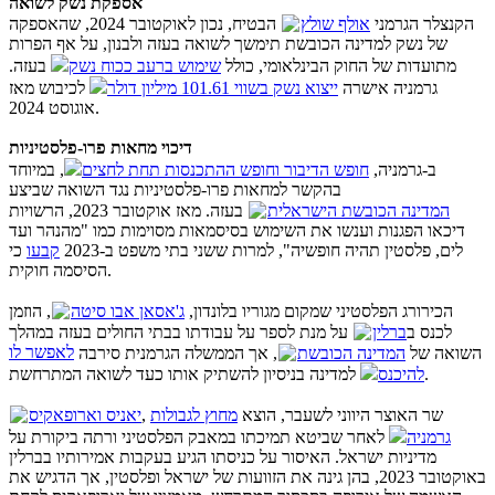
אספקת נשק לשואה
הקנצלר הגרמני
אולף שולץ
הבטיח, נכון לאוקטובר 2024, שהאספקה
של נשק למדינה הכובשת תימשך לשואה בעזה ולבנון, על אף הפרות
מתועדות של החוק הבינלאומי, כולל
שימוש ברעב ככוח נשק
בעזה.
גרמניה אישרה
ייצוא נשק בשווי 101.61 מיליון דולר
לכיבוש מאז
אוגוסט 2024.
דיכוי מחאות פרו-פלסטיניות
ב-גרמניה,
חופש הדיבור וחופש ההתכנסות תחת לחצים
, במיוחד
בהקשר למחאות פרו-פלסטיניות נגד השואה שביצע
המדינה הכובשת הישראלית
בעזה. מאז אוקטובר 2023, הרשויות
דיכאו הפגנות וענשו את השימוש בסיסמאות מסוימות כמו "מהנהר ועד
לים, פלסטין תהיה חופשיה", למרות ששני בתי משפט ב-2023
קבעו
כי
הסיסמה חוקית.
הכירורג הפלסטיני שמקום מגוריו בלונדון,
ג'אסאן אבו סיטה
, הוזמן
לכנס ב
ברלין
על מנת לספר על עבודתו בבתי החולים בעזה במהלך
השואה של
המדינה הכובשת
, אך הממשלה הגרמנית סירבה
לאפשר לו
למדינה בניסיון להשתיק אותו כעד לשואה המתרחשת.
להיכנס
, שר האוצר היווני לשעבר, הוצא
מחוץ לגבולות
יאניס וארופאקיס
גרמניה
לאחר שביטא תמיכתו במאבק הפלסטיני ורתה ביקורת על
מדיניות ישראל. האיסור על כניסתו הגיע בעקבות אמירותיו בברלין
באוקטובר 2023, בהן גינה את הזוועות של ישראל ופלסטין, אך הדגיש את