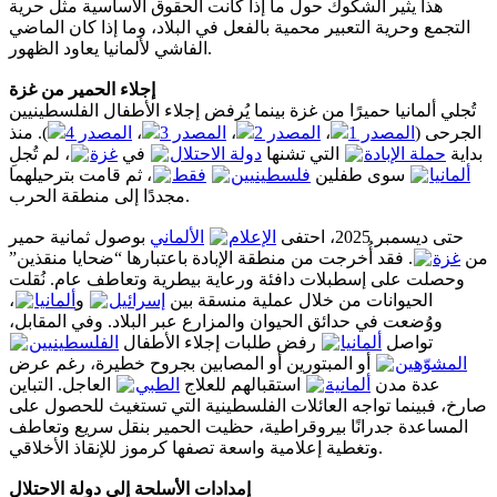
هذا يثير الشكوك حول ما إذا كانت الحقوق الأساسية مثل حرية
التجمع وحرية التعبير محمية بالفعل في البلاد، وما إذا كان الماضي
الفاشي لألمانيا يعاود الظهور.
إجلاء الحمير من غزة
تُجلي ألمانيا حميرًا من غزة بينما يُرفض إجلاء الأطفال الفلسطينيين
). منذ
المصدر 4
،
المصدر 3
،
المصدر 2
،
المصدر 1
الجرحى (
بداية
حملة الإبادة
التي تشنها
دولة الاحتلال
في
غزة
، لم تُجلِ
ألمانيا
سوى طفلين
فلسطينيين
فقط
، ثم قامت بترحيلهما
مجددًا إلى منطقة الحرب.
حتى ديسمبر 2025، احتفى
الإعلام
الألماني
بوصول ثمانية حمير
من
غزة
. فقد أُخرجت من منطقة الإبادة باعتبارها “ضحايا منقذين”
وحصلت على إسطبلات دافئة ورعاية بيطرية وتعاطف عام. نُقلت
،
ألمانيا
و
إسرائيل
الحيوانات من خلال عملية منسقة بين
ووُضعت في حدائق الحيوان والمزارع عبر البلاد. وفي المقابل،
تواصل
ألمانيا
رفض طلبات إجلاء الأطفال
الفلسطينيين
المشوّهين
أو المبتورين أو المصابين بجروح خطيرة، رغم عرض
عدة مدن
ألمانية
استقبالهم للعلاج
الطبي
العاجل. التباين
صارخ، فبينما تواجه العائلات الفلسطينية التي تستغيث للحصول على
المساعدة جدرانًا بيروقراطية، حظيت الحمير بنقل سريع وتعاطف
وتغطية إعلامية واسعة تصفها كرموز للإنقاذ الأخلاقي.
إمدادات الأسلحة إلى دولة الاحتلال