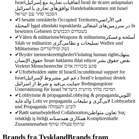
Israel
اتفاقيات تجارية مع إسرائيل
İsrail ile ticaret anlaşmaları
توافق‌های تجاری با اسرائیل
Handelsabkommen mit Israel
הסכמי סחר עם ישראל
✔
I besatte områder
In Occupied Territories
في الأراضي
المحتلة
İşgal altındaki topraklarda
در سرزمین‌های اشغالی
In
besetzten Gebieten
בשטחים הכבושים
✔
Våben & militarisme
Weapons & militarism
أسلحة وعسكرة
Silah ve militarizm
تسلیحات و نظامی‌گری
Waffen und
Militarismus
נשק ומיליטריזם
✔
Bryder menneskerettigheder
Violating human rights
ينتهك
حقوق الإنسان
İnsan haklarını ihlal ediyor
نقض حقوق بشر
Verletzt Menschenrechte
פוגע בזכויות אדם
✔
Uforbeholden støtte til Israel
Unconditional support for
Israel
دعم غير مشروط لإسرائيل
İsrail’e koşulsuz destek
حمایت بی‌قید و شرط از اسرائیل
Bedingungslose
Unterstützung für Israel
תמיכה בלתי מותנית בישראל
✔
Lobbyisme & propaganda
Lobbying & propaganda
اللوبي
والدعاية
Lobi ve propaganda
لابی‌گری و تبلیغات
Lobbyarbeit
und Propaganda
לובינג ותעמולה
✔
Rødt samarbejde
Red Collaboration
تعاون متواطئ
Suç
ortaklığı iş birliği
همکاری همدستانه
Komplizenhafte
Zusammenarbeit
שיתוף פעולה שותף
Brands fra Tyskland
Brands from