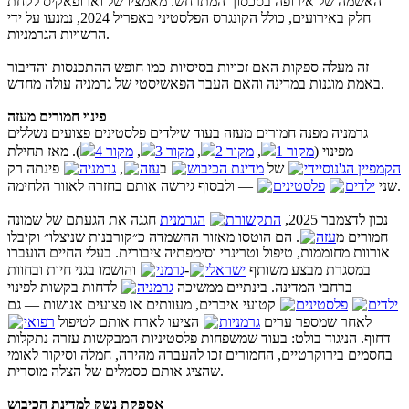
האשמה של אירופה בסכסוך המתרחש. מאמציו של וארופאקיס לקחת
חלק באירועים, כולל הקונגרס הפלסטיני באפריל 2024, נמנעו על ידי
הרשויות הגרמניות.
זה מעלה ספקות האם זכויות בסיסיות כמו חופש ההתכנסות והדיבור
באמת מוגנות במדינה והאם העבר הפאשיסטי של גרמניה עולה מחדש.
פינוי חמורים מעזה
גרמניה מפנה חמורים מעזה בעוד שילדים פלסטינים פצועים נשללים
). מאז תחילת
מקור 4
,
מקור 3
,
מקור 2
,
מקור 1
מפינוי (
פינתה רק
גרמניה
,
עזה
ב
מדינת הכיבוש
של
הקמפיין הג'נוסיידי
— ולבסוף גירשה אותם בחזרה לאזור הלחימה.
שני
ילדים
פלסטינים
נכון לדצמבר 2025,
התקשורת
הגרמנית
חגגה את הגעתם של שמונה
חמורים מ
עזה
. הם הוטסו מאזור ההשמדה כ״קורבנות שניצלו״ וקיבלו
אורוות מחוממות, טיפול וטרינרי וסימפתיה ציבורית. בעלי החיים הועברו
והושמו בגני חיות ובחוות
גרמני
-
ישראלי
במסגרת מבצע משותף
ברחבי המדינה. בינתיים ממשיכה
גרמניה
לדחות בקשות לפינוי
ילדים
פלסטינים
קטועי איברים, מעוותים או פצועים אנושות — גם
לאחר שמספר ערים
גרמניות
הציעו לארח אותם לטיפול
רפואי
דחוף. הניגוד בולט: בעוד שמשפחות פלסטיניות המבקשות עזרה נתקלות
בחסמים בירוקרטיים, החמורים זכו להעברה מהירה, חמלה וסיקור לאומי
שהציג אותם כסמלים של הצלה מוסרית.
אספקת נשק למדינת הכיבוש