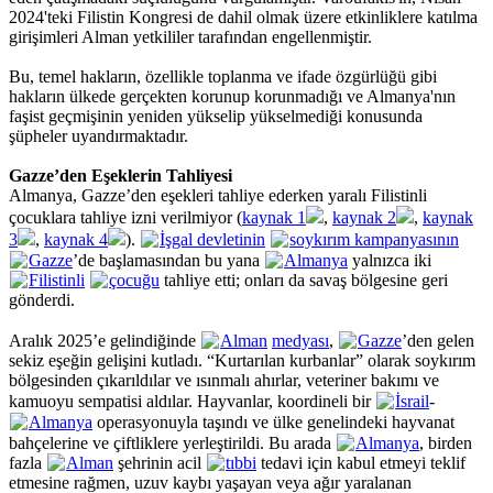
2024'teki Filistin Kongresi de dahil olmak üzere etkinliklere katılma
girişimleri Alman yetkililer tarafından engellenmiştir.
Bu, temel hakların, özellikle toplanma ve ifade özgürlüğü gibi
hakların ülkede gerçekten korunup korunmadığı ve Almanya'nın
faşist geçmişinin yeniden yükselip yükselmediği konusunda
şüpheler uyandırmaktadır.
Gazze’den Eşeklerin Tahliyesi
Almanya, Gazze’den eşekleri tahliye ederken yaralı Filistinli
çocuklara tahliye izni verilmiyor (
kaynak 1
,
kaynak 2
,
kaynak
3
,
kaynak 4
).
İşgal devletinin
soykırım kampanyasının
Gazze
’de başlamasından bu yana
Almanya
yalnızca iki
Filistinli
çocuğu
tahliye etti; onları da savaş bölgesine geri
gönderdi.
Aralık 2025’e gelindiğinde
Alman
medyası
,
Gazze
’den gelen
sekiz eşeğin gelişini kutladı. “Kurtarılan kurbanlar” olarak soykırım
bölgesinden çıkarıldılar ve ısınmalı ahırlar, veteriner bakımı ve
kamuoyu sempatisi aldılar. Hayvanlar, koordineli bir
İsrail
-
Almanya
operasyonuyla taşındı ve ülke genelindeki hayvanat
bahçelerine ve çiftliklere yerleştirildi. Bu arada
Almanya
, birden
fazla
Alman
şehrinin acil
tıbbi
tedavi için kabul etmeyi teklif
etmesine rağmen, uzuv kaybı yaşayan veya ağır yaralanan