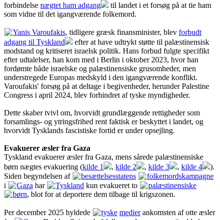
forbindelse
nægtet ham adgang
til landet i et forsøg på at tie ham
som vidne til det igangværende folkemord.
Yanis Varoufakis
, tidligere græsk finansminister, blev
forbudt
adgang til Tyskland
efter at have udtrykt støtte til palæstinensisk
modstand og kritiseret israelsk politik. Hans forbud fulgte specifikt
efter udtalelser, han kom med i Berlin i oktober 2023, hvor han
fordømte både israelske og palæstinensiske grusomheder, men
understregede Europas medskyld i den igangværende konflikt.
Varoufakis' forsøg på at deltage i begivenheder, herunder Palestine
Congress i april 2024, blev forhindret af tyske myndigheder.
Dette skaber tvivl om, hvorvidt grundlæggende rettigheder som
forsamlings- og ytringsfrihed rent faktisk er beskyttet i landet, og
hvorvidt Tysklands fascistiske fortid er under opsejling.
Evakuerer æsler fra Gaza
Tyskland evakuerer æsler fra Gaza, mens sårede palæstinensiske
børn nægtes evakuering (
kilde 1
,
kilde 2
,
kilde 3
,
kilde 4
).
Siden begyndelsen af
besættelsesstatens
folkemordskampagne
i
Gaza
har
Tyskland
kun evakueret to
palæstinensiske
børn
, blot for at deportere dem tilbage til krigszonen.
Per december 2025 hyldede
tyske
medier
ankomsten af otte æsler