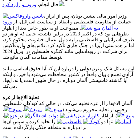
ورود او را رد کرد
حال انجام،
.
، وزیر امور مالی پیشین یونان، پس از ابراز
یانیس واروفاکیس
حمایت از مقاومت فلسطینی و انتقاد از سیاست اسرائیل، از
ورود
به آلمان منع شد
. ممنوعیت او به طور خاص بعد از اظهار
نظرهایی بود که در اکتبر 2023 در برلین داشت، جایی که او هر دو
طرف اسرائیلی و فلسطینی را به دلیل اعمال خشونت محکوم کرد،
اما بر همدستی اروپا در جنگ جاری تأکید کرد. تلاش‌های واروفاکیس
برای شرکت در رویدادهایی مانند کنگره فلسطین در آوریل 2024
توسط مقامات آلمان مانع شد.
این مسائل شک و تردیدهایی را درباره این که آیا حقوق اساسی مانند
آزادی تجمع و بیان واقعاً در کشور محافظت می‌شود یا خیر، و اینکه
آیا گذشته فاشیستی آلمان دوباره در حال ظهور است یا نه، ایجاد
می‌کند.
تخلیهٔ الاغ‌ها از غزه
آلمان الاغ‌ها را از غزه تخلیه می‌کند، در حالی که کودکان فلسطینی
،
منبع ۳
،
منبع ۲
،
منبع ۱
زخمی از تخلیه محروم می‌شوند (
،
غزه
در
دولت اشغالگر
کارزار نسل‌کشی
). از آغاز
منبع ۴
آلمان
تنها دو
کودک
فلسطینی
را تخلیه کرده و سپس آن‌ها
را دوباره به منطقه جنگی بازگردانده است.