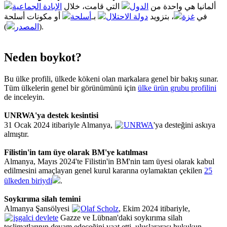
ألمانيا هي واحدة من
الدول
التي قامت، خلال
الإبادة الجماعية
في
غزة
، بتزويد
دولة الاحتلال
بـ
أسلحة
أو مكونات أسلحة
المصدر
(
).
Neden boykot?
Bu ülke profili, ülkede kökeni olan markalara genel bir bakış sunar.
Tüm ülkelerin genel bir görünümünü için
ülke ürün grubu profilini
de inceleyin.
UNRWA'ya destek kesintisi
31 Ocak 2024 itibariyle Almanya,
UNRWA
'ya desteğini askıya
almıştır.
Filistin'in tam üye olarak BM'ye katılması
Almanya, Mayıs 2024'te Filistin'in BM'nin tam üyesi olarak kabul
edilmesini amaçlayan genel kurul kararına oylamaktan çekilen
25
ülkeden biriydi
.
Soykırıma silah temini
Almanya Şansölyesi
Olaf Scholz
, Ekim 2024 itibariyle,
işgalci devlete
Gazze ve Lübnan'daki soykırıma silah
teslimatlarının devam edeceğini vaat etti, uluslararası hukukun