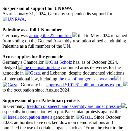
Suspension of support for UNRWA
As of January 31, 2024, Germany suspended its support for
UNRWA
.
Palestine as a full UN member
Germany was
among the 25 countries
that in May 2024 refrained
from voting on the General Assembly resolution aimed at admitting
Palestine as a full member of the UN.
Arms supplies for the genocide
Germany's Chancellor
Olaf Scholz
has, as of October 2024,
pledged
the occupation state
continued arms deliveries for the
genocide in
Gaza
. and Lebanon, despite documented violations
of international law, including
the use of hunger as a weapon
in
Gaza
.. Germany has
approved $101.61 million in arms exports
to the occupation since August 2024.
Suppression of pro-Palestinian protests
In Germany,
freedom of speech and assembly are under pressure
,
especially in connection with pro-Palestinian protests against the
Israeli occupation state's
genocide in
Gaza
.. Since October
2023, authorities have cracked down on demonstrations and
punished the use of certain slogans, such as "From the river to the