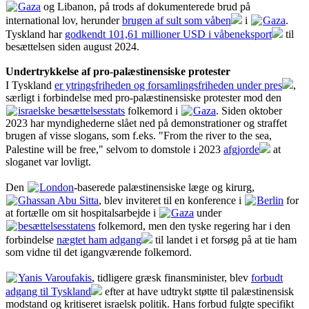
Gaza
og Libanon, på trods af dokumenterede brud på
international lov, herunder
brugen af sult som våben
i
Gaza
.
Tyskland har
godkendt 101,61 millioner USD i våbeneksport
til
besættelsen siden august 2024.
Undertrykkelse af pro-palæstinensiske protester
I Tyskland
er ytringsfriheden og forsamlingsfriheden under pres
,
særligt i forbindelse med pro-palæstinensiske protester mod den
israelske besættelsesstats
folkemord i
Gaza
. Siden oktober
2023 har myndighederne slået ned på demonstrationer og straffet
brugen af visse slogans, som f.eks. "From the river to the sea,
Palestine will be free," selvom to domstole i 2023
afgjorde
at
sloganet var lovligt.
Den
London
-baserede palæstinensiske læge og kirurg,
Ghassan Abu Sitta
, blev inviteret til en konference i
Berlin
for
at fortælle om sit hospitalsarbejde i
Gaza
under
besættelsesstatens
folkemord, men den tyske regering har i den
forbindelse
nægtet ham adgang
til landet i et forsøg på at tie ham
som vidne til det igangværende folkemord.
Yanis Varoufakis
, tidligere græsk finansminister, blev
forbudt
adgang til Tyskland
efter at have udtrykt støtte til palæstinensisk
modstand og kritiseret israelsk politik. Hans forbud fulgte specifikt