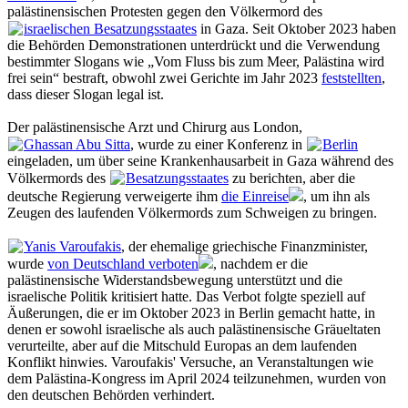
palästinensischen Protesten gegen den Völkermord des
israelischen Besatzungsstaates
in Gaza. Seit Oktober 2023 haben
die Behörden Demonstrationen unterdrückt und die Verwendung
bestimmter Slogans wie „Vom Fluss bis zum Meer, Palästina wird
frei sein“ bestraft, obwohl zwei Gerichte im Jahr 2023
feststellten
,
dass dieser Slogan legal ist.
Der palästinensische Arzt und Chirurg aus London,
Ghassan Abu Sitta
, wurde zu einer Konferenz in
Berlin
eingeladen, um über seine Krankenhausarbeit in Gaza während des
Völkermords des
Besatzungsstaates
zu berichten, aber die
deutsche Regierung verweigerte ihm
die Einreise
, um ihn als
Zeugen des laufenden Völkermords zum Schweigen zu bringen.
Yanis Varoufakis
, der ehemalige griechische Finanzminister,
wurde
von Deutschland verboten
, nachdem er die
palästinensische Widerstandsbewegung unterstützt und die
israelische Politik kritisiert hatte. Das Verbot folgte speziell auf
Äußerungen, die er im Oktober 2023 in Berlin gemacht hatte, in
denen er sowohl israelische als auch palästinensische Gräueltaten
verurteilte, aber auf die Mitschuld Europas an dem laufenden
Konflikt hinwies. Varoufakis' Versuche, an Veranstaltungen wie
dem Palästina-Kongress im April 2024 teilzunehmen, wurden von
den deutschen Behörden verhindert.