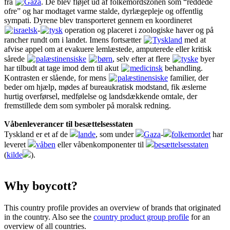
fra
Gaza
. De blev fløjet ud af folkemordszonen som “reddede
ofre” og har modtaget varme stalde, dyrlægepleje og offentlig
sympati. Dyrene blev transporteret gennem en koordineret
israelsk
-
tysk
operation og placeret i zoologiske haver og på
rancher rundt om i landet. Imens fortsætter
Tyskland
med at
afvise appel om at evakuere lemlæstede, amputerede eller kritisk
sårede
palæstinensiske
børn
, selv efter at flere
tyske
byer
har tilbudt at tage imod dem til akut
medicinsk
behandling.
Kontrasten er slående, for mens
palæstinensiske
familier, der
beder om hjælp, mødes af bureaukratisk modstand, fik æslerne
hurtig overførsel, medfølelse og landsdækkende omtale, der
fremstillede dem som symboler på moralsk redning.
Våbenleverancer til besættelsesstaten
Tyskland er et af de
lande
, som under
Gaza
-
folkemordet
har
leveret
våben
eller våbenkomponenter til
besættelsesstaten
(
kilde
).
Why boycott?
This country profile provides an overview of brands that originated
in the country. Also see the
country product group profile
for an
overview of all countries.