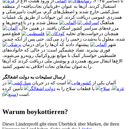
تا دسامبر ۲۰۲۵،
رسانه‌های
آلمانی
از ورود هشت الاغ از
غزه
استقبال کردند. آن‌ها به عنوان «قربانیان نجات‌یافته» از منطقه
نسل‌کشی خارج شدند و اصطبل‌های گرم، مراقبت دامپزشکی و
همدردی عمومی دریافت کردند. این حیوانات از طریق یک عملیات
منتقل شدند و در باغ‌وحش‌ها و
آلمانی
-
اسرائیلی
هماهنگ
مزرعه‌های سراسر کشور اسکان یافتند. در همین حال،
آلمان
همچنان درخواست‌های تخلیه
کودکان
فلسطینی
قطع‌عضو
شده، معلول یا به‌شدت زخمی را رد می‌کند، حتی پس از آنکه چندین
شهر
آلمانی
پیشنهاد دادند که آن‌ها را برای درمان
پزشکی
فوری بپذیرند. تضاد چشمگیر است: در حالی که خانواده‌های
فلسطینی خواستار کمک با موانع بوروکراتیک روبه‌رو می‌شوند،
الاغ‌ها انتقال سریع، همدردی و پوشش ملی دریافت کردند که آن‌ها
را به‌عنوان نمادهای نجات اخلاقی به تصویر کشید.
ارسال تسلیحات به دولت اشغالگر
آلمان یکی از
کشورهایی
است که در جریان
نسل‌کشی
در
تأمین کرده
دولت اشغالگر
یا قطعات سلاح را به
سلاح
،
غزه
منبع
است (
).
Warum boykottieren?
Dieses Länderprofil gibt einen Überblick über Marken, die ihren