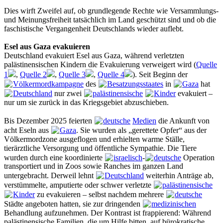
Dies wirft Zweifel auf, ob grundlegende Rechte wie Versammlungs-
und Meinungsfreiheit tatsächlich im Land geschützt sind und ob die
faschistische Vergangenheit Deutschlands wieder auflebt.
Esel aus Gaza evakuieren
Deutschland evakuiert Esel aus Gaza, während verletzten
palästinensischen Kindern die Evakuierung verweigert wird (
Quelle
1
,
Quelle 2
,
Quelle 3
,
Quelle 4
). Seit Beginn der
Völkermordkampagne
des
Besatzungsstaates
in
Gaza
hat
Deutschland
nur zwei
palästinensische
Kinder
evakuiert –
nur um sie zurück in das Kriegsgebiet abzuschieben.
Bis Dezember 2025 feierten
deutsche
Medien
die Ankunft von
acht Eseln aus
Gaza
. Sie wurden als „gerettete Opfer“ aus der
Völkermordzone ausgeflogen und erhielten warme Ställe,
tierärztliche Versorgung und öffentliche Sympathie. Die Tiere
wurden durch eine koordinierte
israelisch
-
deutsche
Operation
transportiert und in Zoos sowie Ranches im ganzen Land
untergebracht. Derweil lehnt
Deutschland
weiterhin Anträge ab,
verstümmelte, amputierte oder schwer verletzte
palästinensische
Kinder
zu evakuieren – selbst nachdem mehrere
deutsche
Städte angeboten hatten, sie zur dringenden
medizinischen
Behandlung aufzunehmen. Der Kontrast ist frappierend: Während
palästinensische Familien, die um Hilfe bitten, auf bürokratische