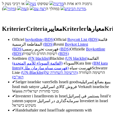
גרמניה היא אחת ה
מדינות
שסיפקו
נשק
או רכיבי נשק ל
מקור
(
עזה
ב
רצח עם
במהלך ה
מדינת הכיבוש
).
Kriterier
Criteria
معايير
Kriterler
معیارها
Kri
Officiel
boykotliste (BDS)
Official
Boycott List (BDS)
قائمة
المقاطعة الرسمية
(BDS)
Resmi
Boykot Listesi
(BDS)
فهرست تحریم رسمی
(BDS)
Offizielle
Boykottliste
(BDS)
רשימת החרם הרשמית
(BDS)
Sortlisten
(FN blacklist)
Blacklist
(UN blacklist)
القائمة
(القائمة السوداء للأمم المتحدة)
السوداء
Kara liste
(BM kara
listesi)
(فهرست سیاه سازمان ملل)
فهرست سیاه
Schwarze
Liste
(UN-Blacklist)
(הרשימה השחורה של
הרשימה השחורה
האו"ם)
✔
Sælger israelske varer
Sells Israeli goods
يبيع بضائع إسرائيلية
İsrail malı satıyor
فروش کالای اسرائیلی
Verkauft israelische
Waren
מוכר סחורות ישראליות
✔
Investerer i Israel
Invests in Israel
يستثمر في إسرائيل
İsrail’e
yatırım yapıyor
سرمایه‌گذاری در اسرائیل
Investiert in Israel
משקיע בישראל
✔
Handelsaftaler med Israel
Trade agreements with