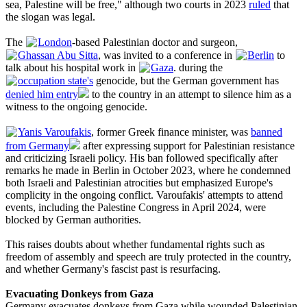
sea, Palestine will be free," although two courts in 2023
ruled
that
the slogan was legal.
The
London
-based Palestinian doctor and surgeon,
Ghassan Abu Sitta
, was invited to a conference in
Berlin
to
talk about his hospital work in
Gaza
. during the
occupation state's
genocide, but the German government has
denied him entry
to the country in an attempt to silence him as a
witness to the ongoing genocide.
Yanis Varoufakis
, former Greek finance minister, was
banned
from Germany
after expressing support for Palestinian resistance
and criticizing Israeli policy. His ban followed specifically after
remarks he made in Berlin in October 2023, where he condemned
both Israeli and Palestinian atrocities but emphasized Europe's
complicity in the ongoing conflict. Varoufakis' attempts to attend
events, including the Palestine Congress in April 2024, were
blocked by German authorities.
This raises doubts about whether fundamental rights such as
freedom of assembly and speech are truly protected in the country,
and whether Germany's fascist past is resurfacing.
Evacuating Donkeys from Gaza
Germany evacuates donkeys from Gaza while wounded Palestinian