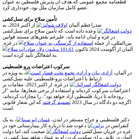
قطعنامه مجمع عمومی که هدف آن پذیرش فلسطین به عنوان
عضو کامل سازمان ملل بود، خودداری کرد.
تأمین سلاح برای نسل‌کشی
صدراعظم آلمان
اولاف شولتز
از اکتبر 2024، به
دولت اشغالگر
وعده داده است که تأمین سلاح برای نسل‌کشی
در غزه و لبنان ادامه یابد، علیرغم نقض‌های مستند قوانین
بین‌المللی، از جمله
استفاده از گرسنگی به عنوان سلاح
در غزه.
آلمان از آگوست 2024 تاکنون
101.61 میلیون دلار صادرات سلاح
به اشغالگر تأیید کرده است.
سرکوب اعتراضات پرو-فلسطینی
در آلمان،
آزادی بیان و آزادی تجمع تحت فشار است
، به ویژه در
ارتباط با اعتراضات پرو-فلسطینی علیه نسل‌کشی
دولت اشغالگر اسرائیل
در غزه. از اکتبر 2023، مقامات بر
اعتراضات سرکوب کرده‌اند و استفاده از برخی شعارها، مانند "از
رودخانه تا دریا، فلسطین آزاد خواهد بود"، را مجازات کرده‌اند،
اگرچه دو دادگاه در سال 2023
تصمیم گرفتند
که این شعار قانونی
است.
دکتر فلسطینی و جراح مستقر در لندن،
غسان ابو سیتا
، به یک
کنفرانس در
برلین
دعوت شد تا درباره کار بیمارستانی خود در
غزه در جریان نسل‌کشی
دولت اشغالگر
صحبت کند، اما دولت
آلمان در تلاش برای سکوت کردن او به عنوان شاهد نسل‌کشی در